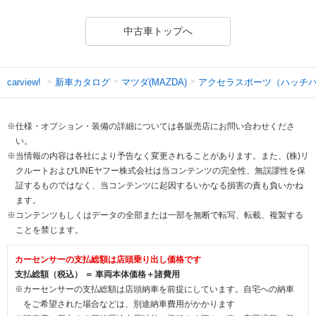
中古車トップへ
新車カタログ
マツダ(MAZDA)
アクセラスポーツ（ハッチ
carview!
※仕様・オプション・装備の詳細については各販売店にお問い合わせくださ
い。
※当情報の内容は各社により予告なく変更されることがあります。また、(株)リ
クルートおよびLINEヤフー株式会社は当コンテンツの完全性、無誤謬性を保
証するものではなく、当コンテンツに起因するいかなる損害の責も負いかね
ます。
※コンテンツもしくはデータの全部または一部を無断で転写、転載、複製する
ことを禁じます。
カーセンサーの支払総額は店頭乗り出し価格です
支払総額（税込） ＝ 車両本体価格＋諸費用
※カーセンサーの支払総額は店頭納車を前提にしています。自宅への納車
をご希望された場合などは、別途納車費用がかかります