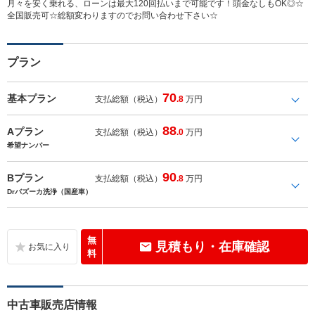
月々を安く乗れる、ローンは最大120回払いまで可能です！頭金なしもOK◎☆
全国販売可☆総額変わりますのでお問い合わせ下さい☆
プラン
70
基本プラン
支払総額（税込）
.8
万円
88
Aプラン
支払総額（税込）
.0
万円
希望ナンバー
90
Bプラン
支払総額（税込）
.8
万円
Drバズーカ洗浄（国産車）
無
見積もり・在庫確認
料
中古車販売店情報