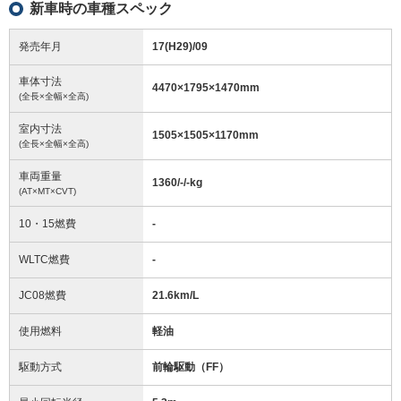
新車時の車種スペック
発売年月
17(H29)/09
車体寸法
4470
×
1795
×
1470
mm
(全長×全幅×全高)
室内寸法
1505
×
1505
×
1170
mm
(全長×全幅×全高)
車両重量
1360/-/-
kg
(AT×MT×CVT)
10・15燃費
-
WLTC燃費
-
JC08燃費
21.6km/L
使用燃料
軽油
駆動方式
前輪駆動（FF）