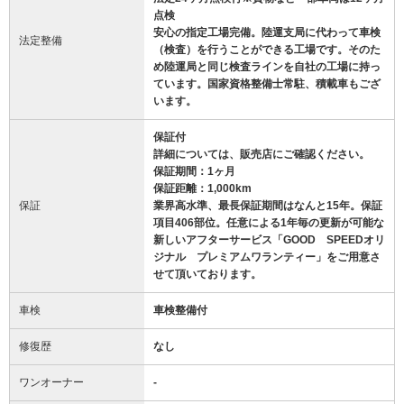
点検
安心の指定工場完備。陸運支局に代わって車検
法定整備
（検査）を行うことができる工場です。そのた
め陸運局と同じ検査ラインを自社の工場に持っ
ています。国家資格整備士常駐、積載車もござ
います。
保証付
詳細については、販売店にご確認ください。
保証期間：1ヶ月
保証距離：1,000km
保証
業界高水準、最長保証期間はなんと15年。保証
項目406部位。任意による1年毎の更新が可能な
新しいアフターサービス「GOOD SPEEDオリ
ジナル プレミアムワランティー」をご用意さ
せて頂いております。
車検
車検整備付
修復歴
なし
ワンオーナー
-