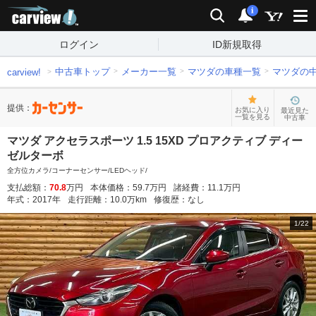
carview!
検索
通知
i
ログイン
ID新規取得
中古車トップ
メーカー一覧
マツダの車種一覧
マツダの
carview!
提供：
お気に入り
最近見た
一覧を見る
中古車
マツダ アクセラスポーツ 1.5 15XD プロアクティブ ディー
ゼルターボ
全方位カメラ/コーナーセンサー/LEDヘッド/
支払総額：
70.8
万円
本体価格：
59.7
万円
諸経費：
11.1
万円
年式：
2017
年
走行距離：
10.0
万km
修復歴：
なし
1
/
22