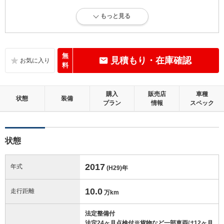
4
総合評価：
もっと見る
内外装に目立たない多少のキズ、ヘコミが認められる状態です。
内装：
目立たない軽微なダメージはありますが、良好な状態です。
無
見積もり・在庫確認
料
外装：
多少のキズ、ヘコミなどがあります。
購入
販売店
車種
状態
装備
プラン
情報
スペック
修復歴：無
この中古車の「車両品質評価書」を見る
状態
2017
年式
(H29)
年
10.0
走行距離
万km
法定整備付
法定24ヶ月点検付※貨物など一部車両は12ヶ月