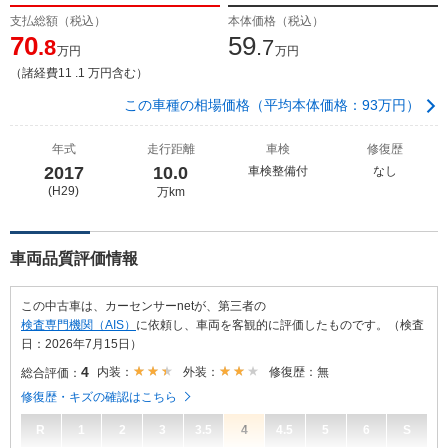
支払総額（税込）
本体価格（税込）
70
59
.8
.7
万円
万円
（諸経費11 .1 万円含む）
この車種の相場価格（平均本体価格：93万円）
年式
走行距離
車検
修復歴
2017
10.0
車検整備付
なし
(H29)
万km
車両品質評価情報
この中古車は、カーセンサーnetが、第三者の
検査専門機関（AIS）
に依頼し、車両を客観的に評価したものです。（検査
日：2026年7月15日）
4
内装：
外装：
修復歴：無
総合評価：
修復歴・キズの確認はこちら
R
1
2
3
3.5
4
4.5
5
6
S