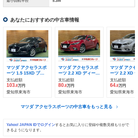
最小回転半径
5.3
m
あなたにおすすめの中古車情報
マツダ アクセラスポ
マツダ アクセラスポ
マツダ アクセ
ーツ 1.5 15XD プロ
ーツ 2.2 XD ディーゼ
ーツ 2.2 XD
アクティブ ディーゼ
ルターボ
ルターボ
支払総額
支払総額
支払総額
ルターボ
103
80
64
.8
万円
.8
万円
.8
万円
愛知県東海市
愛知県東海市
愛知県東海市
マツダ アクセラスポーツの中古車をもっと見る
Yahoo! JAPAN IDでログイン
するとお気に入りに登録や複数見積もりがで
きるようになります。