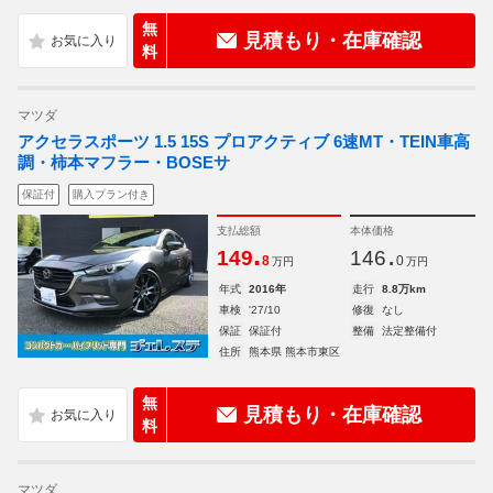
無
見積もり・在庫確認
料
マツダ
アクセラスポーツ 1.5 15S プロアクティブ 6速MT・TEIN車高
調・柿本マフラー・BOSEサ
保証付
購入プラン付き
支払総額
本体価格
.
.
149
146
8
0
万円
万円
年式
2016年
走行
8.8万km
車検
'27/10
修復
なし
保証
保証付
整備
法定整備付
住所
熊本県 熊本市東区
無
見積もり・在庫確認
料
マツダ