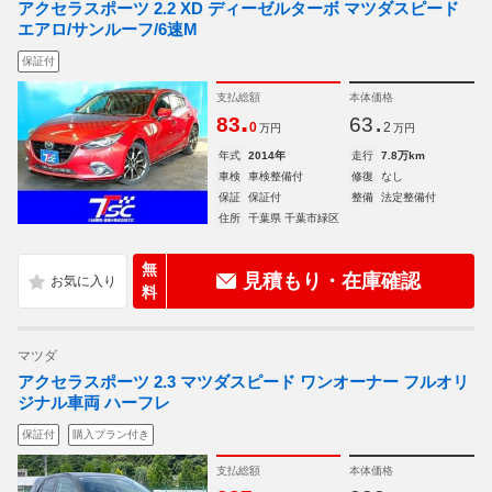
アクセラスポーツ 2.2 XD ディーゼルターボ マツダスピード
エアロ/サンルーフ/6速M
保証付
支払総額
本体価格
.
.
83
63
0
2
万円
万円
年式
2014年
走行
7.8万km
車検
車検整備付
修復
なし
保証
保証付
整備
法定整備付
住所
千葉県 千葉市緑区
無
見積もり・在庫確認
料
マツダ
アクセラスポーツ 2.3 マツダスピード ワンオーナー フルオリ
ジナル車両 ハーフレ
保証付
購入プラン付き
支払総額
本体価格