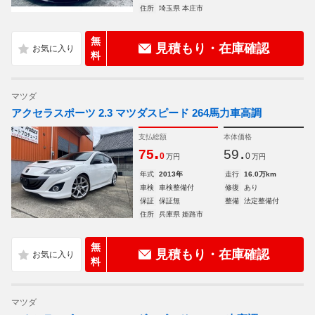
住所
埼玉県 本庄市
無
見積もり・在庫確認
料
マツダ
アクセラスポーツ 2.3 マツダスピード 264馬力車高調
支払総額
本体価格
.
.
75
59
0
0
万円
万円
年式
2013年
走行
16.0万km
車検
車検整備付
修復
あり
保証
保証無
整備
法定整備付
住所
兵庫県 姫路市
無
見積もり・在庫確認
料
マツダ