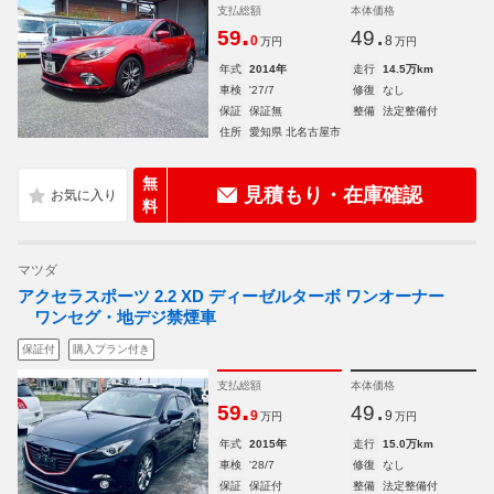
支払総額
本体価格
.
.
59
49
0
8
万円
万円
年式
2014年
走行
14.5万km
車検
'27/7
修復
なし
保証
保証無
整備
法定整備付
住所
愛知県 北名古屋市
無
見積もり・在庫確認
料
マツダ
アクセラスポーツ 2.2 XD ディーゼルターボ ワンオーナー
ワンセグ・地デジ禁煙車
保証付
購入プラン付き
支払総額
本体価格
.
.
59
49
9
9
万円
万円
年式
2015年
走行
15.0万km
車検
'28/7
修復
なし
保証
保証付
整備
法定整備付