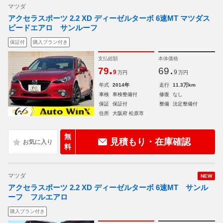
マツダ
アクセラスポーツ 2.2 XD ディーゼルターボ 6速MT マツダス
ピードエアロ サンルーフ
保証付
購入プラン付き
支払総額
本体価格
.
.
79
69
9
9
万円
万円
年式
2014年
走行
11.3万km
車検
車検整備付
修復
なし
保証
保証付
整備
法定整備付
住所
大阪府 松原市
無
見積もり・在庫確認
料
マツダ
NEW
アクセラスポーツ 2.2 XD ディーゼルターボ 6速MT サンル
ーフ フルエアロ
購入プラン付き