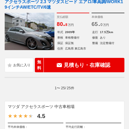
アクセラスポーツ 2.3 マツダスピード エアロ/車高調/WORK1
9インチAW/ETC/TV/6速
支払総額
本体価格
.
.
80
65
8
0
万円
万円
年式
2009年
走行
17.5万km
車検
車検整備付
修復
あり
保証
保証無
整備
法定整備付
住所
広島県 東広島市
無
見積もり・在庫確認
料
1
〜
25
/
25
件
マツダ アクセラスポーツ 中古車相場
4.5
平均本体価格：
平均走行距離：