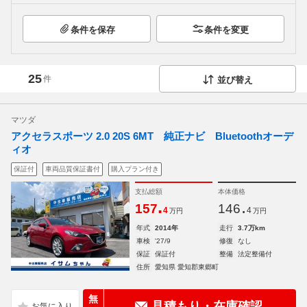
条件を保存
条件を変更
25
件
並び替え
マツダ
アクセラスポーツ 2.0 20S 6MT 純正ナビ Bluetoothオーデ
ィオ
保証付
車両品質保証書付
購入プラン付き
支払総額
本体価格
.
.
157
146
4
4
万円
万円
年式
2014年
走行
3.7万km
車検
'27/9
修復
なし
保証
保証付
整備
法定整備付
住所
愛知県 愛知郡東郷町
無
見積もり・在庫確認