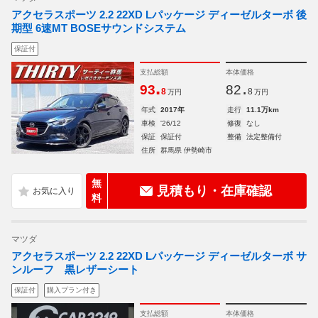
アクセラスポーツ 2.2 22XD Lパッケージ ディーゼルターボ 後
期型 6速MT BOSEサウンドシステム
保証付
支払総額
本体価格
.
.
93
82
8
8
万円
万円
年式
2017年
走行
11.1万km
車検
'26/12
修復
なし
保証
保証付
整備
法定整備付
住所
群馬県 伊勢崎市
無
見積もり・在庫確認
料
マツダ
アクセラスポーツ 2.2 22XD Lパッケージ ディーゼルターボ サ
ンルーフ 黒レザーシート
保証付
購入プラン付き
支払総額
本体価格