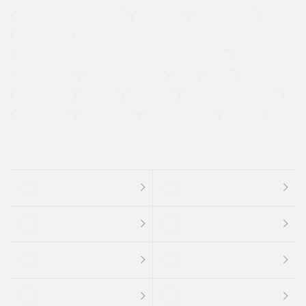
メーカー系販売店取り扱い車
修復歴無し
アルミホイール
寒冷地仕様車
過給機設定モデル（ターボ・スーパーチャージャーなど)
ETC
CDプレーヤー
カーナビゲーション
禁煙車
法定整備付き
保証付き
エアバッグ
ディスチャージドランプ
支払総顔あり
クーポンあり
車両品質評価書付
新着車両