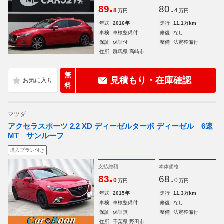
.
.
89
80
8
4
万円
万円
年式
2016年
走行
11.1万km
車検
車検整備付
修復
なし
保証
保証付
整備
法定整備付
住所
群馬県 高崎市
無
見積もり・在庫確認
料
マツダ
アクセラスポーツ 2.2 XD ディーゼルターボ ディーゼル 6速
MT サンルーフ
購入プラン付き
支払総額
本体価格
.
.
83
68
0
0
万円
万円
年式
2015年
走行
11.3万km
車検
車検整備付
修復
なし
保証
保証無
整備
法定整備付
住所
千葉県 野田市