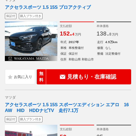
マツダ
アクセラスポーツ 1.5 15S プロアクティブ
保証付
購入プラン付き
支払総額
本体価格
.
.
152
138
4
8
万円
万円
年式
2017年
走行
4.9万km
車検
車検整備付
修復
なし
保証
保証付
整備
法定整備付
住所
和歌山県 和歌山市
無
見積もり・在庫確認
料
マツダ
アクセラスポーツ 1.5 15S スポーツエディション エアロ 16
AW HID HDDナビTV 走行7.1万
保証付
購入プラン付き
支払総額
本体価格