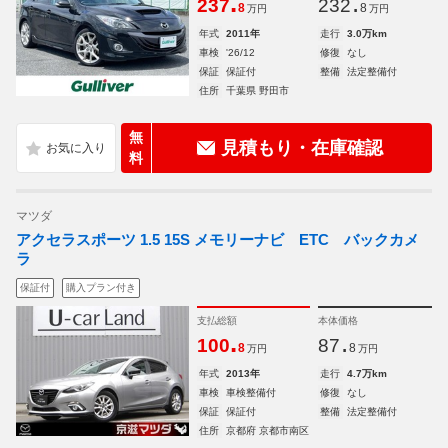
.
.
237
232
8
8
万円
万円
年式
2011年
走行
3.0万km
車検
'26/12
修復
なし
保証
保証付
整備
法定整備付
住所
千葉県 野田市
無
見積もり・在庫確認
料
マツダ
アクセラスポーツ 1.5 15S メモリーナビ ETC バックカメ
ラ
保証付
購入プラン付き
支払総額
本体価格
.
.
100
87
8
8
万円
万円
年式
2013年
走行
4.7万km
車検
車検整備付
修復
なし
保証
保証付
整備
法定整備付
住所
京都府 京都市南区