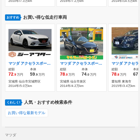
2010年/7.3万km
2016年/7.2万km
2014年/14.5万km
お買い得な低走行車両
おすすめ
マツダ アクセラスポーツ 2.2 XD ディーゼルターボ
マツダ アクセラスポーツ 2.2 XD ディーゼルターボ ナビ TV オートクルーズコントロール
総額
本体
総額
本体
総額
本体
72
59
78
74
78
67
.9
万円
.9
万円
.0
万円
.0
万円
.8
万円
.
宮城県 仙台市宮城野区
宮城県 仙台市泉区
愛知県 東海市
2014年/5.0万km
2014年/4.2万km
2015年/3.4万km
人気・おすすめ検索条件
くわしく!
お買い得な最新モデル
マツダ