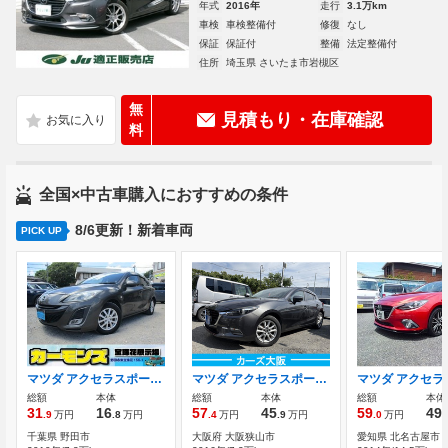
年式
2016年
走行
3.1万km
車検
車検整備付
修復
なし
保証
保証付
整備
法定整備付
住所
埼玉県 さいたま市岩槻区
無
見積もり・在庫確認
料
全国×中古車購入におすすめの条件
8/6更新！新着車両
PICK UP
マツダ アクセラスポーツ 1.5 15C 純正メモリーナビ 地デジ BTオーディオ
マツダ アクセラスポーツ 1.5 15XD プロアクティブ ディーゼルターボ CarsOsaka:G
総額
本体
総額
本体
総額
本体
31
16
57
45
59
49
.9
万円
.8
万円
.4
万円
.9
万円
.0
万円
.
千葉県 野田市
大阪府 大阪狭山市
愛知県 北名古屋市