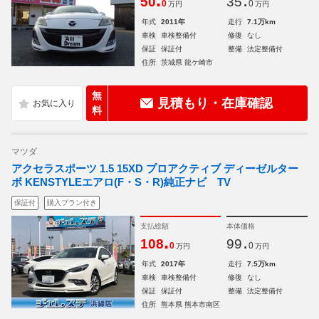
.
.
50
35
0
0
万円
万円
年式
2011年
走行
7.1万km
車検
車検整備付
修復
なし
保証
保証付
整備
法定整備付
住所
茨城県 龍ケ崎市
無
見積もり・在庫確認
料
マツダ
アクセラスポーツ 1.5 15XD プロアクティブ ディーゼルター
ボ KENSTYLEエアロ(F・S・R)純正ナビ TV
保証付
購入プラン付き
支払総額
本体価格
.
.
108
99
0
0
万円
万円
年式
2017年
走行
7.5万km
車検
車検整備付
修復
なし
保証
保証付
整備
法定整備付
住所
熊本県 熊本市南区