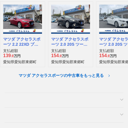
マツダ アクセラスポ
マツダ アクセラスポ
マツダ アクセ
ーツ 2.2 22XD プロ
ーツ 2.0 20S ツーリ
ーツ 2.0 20S 
アクティブ ディーゼ
ング Lパッケージ
ング Lパッケー
支払総額
支払総額
支払総額
ルターボ 4WD
139
154
154
.9
万円
.9
万円
.9
万円
愛知県愛知郡東郷町
愛知県愛知郡東郷町
愛知県愛知郡東
マツダ アクセラスポーツの中古車をもっと見る