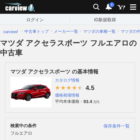
carview!
検索
通知
i
ログイン
ID新規取得
中古車トップ
メーカー一覧
マツダの車種一覧
マツダの
carview!
マツダ アクセラスポーツ フルエアロの
中古車
マツダ アクセラスポーツ の基本情報
カタログ情報
4.5
価格相場情報
93.4
平均本体価格：
万円
検索中の条件
保存条件一覧
フルエアロ