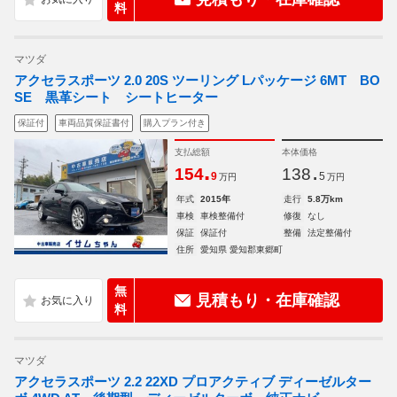
料
マツダ
アクセラスポーツ 2.0 20S ツーリング Lパッケージ 6MT BO
SE 黒革シート シートヒーター
保証付
車両品質保証書付
購入プラン付き
支払総額
本体価格
.
.
154
138
9
5
万円
万円
年式
2015年
走行
5.8万km
車検
車検整備付
修復
なし
保証
保証付
整備
法定整備付
住所
愛知県 愛知郡東郷町
無
見積もり・在庫確認
料
マツダ
アクセラスポーツ 2.2 22XD プロアクティブ ディーゼルター