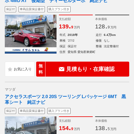
ボ 4WD AT 後期型 ディーゼルターボ 純正ナビ
保証付
車両品質保証書付
購入プラン付き
支払総額
本体価格
.
.
139
128
9
9
万円
万円
年式
2018年
走行
6.4万km
車検
'27/2
修復
なし
保証
保証付
整備
法定整備付
住所
愛知県 愛知郡東郷町
無
見積もり・在庫確認
料
マツダ
アクセラスポーツ 2.0 20S ツーリング Lパッケージ 6MT 黒
革シート 純正ナビ
保証付
車両品質保証書付
購入プラン付き
支払総額
本体価格
.
.
154
138
9
5
万円
万円