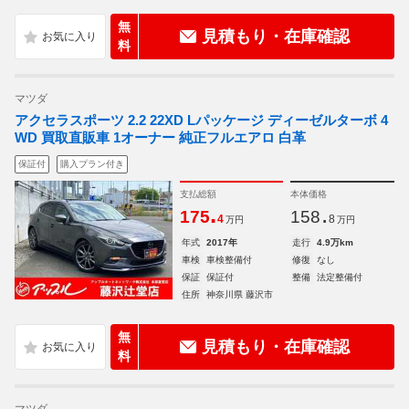
無
見積もり・在庫確認
料
マツダ
アクセラスポーツ 2.2 22XD Lパッケージ ディーゼルターボ 4
WD 買取直販車 1オーナー 純正フルエアロ 白革
保証付
購入プラン付き
支払総額
本体価格
.
.
175
158
4
8
万円
万円
年式
2017年
走行
4.9万km
車検
車検整備付
修復
なし
保証
保証付
整備
法定整備付
住所
神奈川県 藤沢市
無
見積もり・在庫確認
料