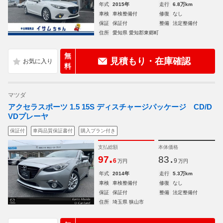
年式
2015年
走行
6.8万km
車検
車検整備付
修復
なし
保証
保証付
整備
法定整備付
住所
愛知県 愛知郡東郷町
無
見積もり・在庫確認
料
マツダ
アクセラスポーツ 1.5 15S ディスチャージパッケージ CD/D
VDプレーヤ
保証付
車両品質保証書付
購入プラン付き
支払総額
本体価格
.
.
97
83
6
9
万円
万円
年式
2014年
走行
5.3万km
車検
車検整備付
修復
なし
保証
保証付
整備
法定整備付
住所
埼玉県 狭山市