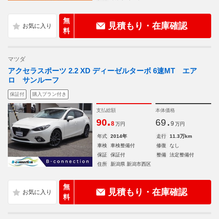
無
見積もり・在庫確認
料
マツダ
アクセラスポーツ 2.2 XD ディーゼルターボ 6速MT エア
ロ サンルーフ
保証付
購入プラン付き
支払総額
本体価格
.
.
90
69
8
9
万円
万円
年式
2014年
走行
11.3万km
車検
車検整備付
修復
なし
保証
保証付
整備
法定整備付
住所
新潟県 新潟市西区
無
見積もり・在庫確認
料