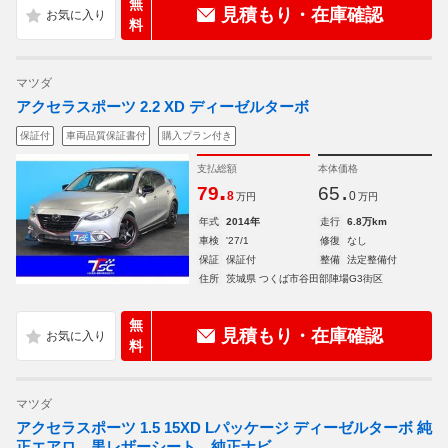
無
見積もり・在庫確認
料
マツダ
アクセラスポーツ 2.2 XD ディーゼルターボ
保証付
車両品質保証書付
購入プラン付き
支払総額
本体価格
.
.
79
65
8
0
万円
万円
年式
2014年
走行
6.8万km
車検
'27/1
修復
なし
保証
保証付
整備
法定整備付
住所
茨城県 つくば市谷田部陣場G3街区
無
見積もり・在庫確認
料
マツダ
アクセラスポーツ 1.5 15XD Lパッケージ ディーゼルターボ 純
正エアロ 黒レザーシート 純正ナビ