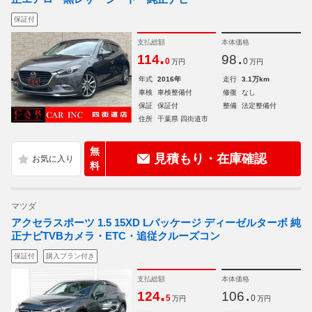
保証付
支払総額
本体価格
.
.
114
98
0
0
万円
万円
年式
2016年
走行
3.1万km
車検
車検整備付
修復
なし
保証
保証付
整備
法定整備付
住所
千葉県 四街道市
無
見積もり・在庫確認
料
マツダ
アクセラスポーツ 1.5 15XD Lパッケージ ディーゼルターボ 純
正ナビTVBカメラ・ETC・追従クルーズコン
保証付
購入プラン付き
支払総額
本体価格
.
.
124
106
5
0
万円
万円