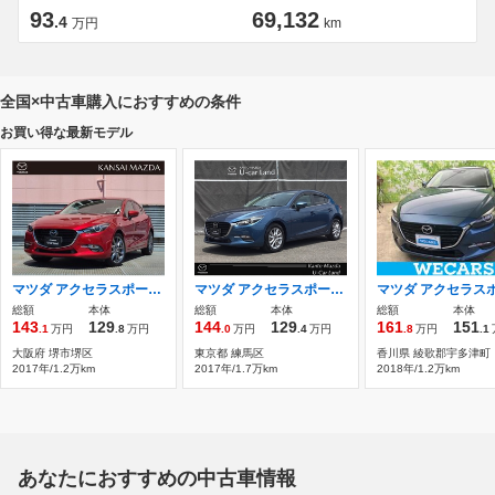
93
69,132
.4
万円
km
全国×中古車購入におすすめの条件
お買い得な最新モデル
マツダ アクセラスポーツ 1.5 15XD Lパッケージ ディーゼルターボ ETC車載器 バックカメラ 衝突被害軽減ブレ
マツダ アクセラスポーツ 1.5 15S プロアクティブ 2WD 地デジ 360℃ビューモニター
総額
本体
総額
本体
総額
本体
143
129
144
129
161
151
.1
万円
.8
万円
.0
万円
.4
万円
.8
万円
.1
大阪府 堺市堺区
東京都 練馬区
香川県 綾歌郡宇多津町
2017年/1.2万km
2017年/1.7万km
2018年/1.2万km
あなたにおすすめの中古車情報