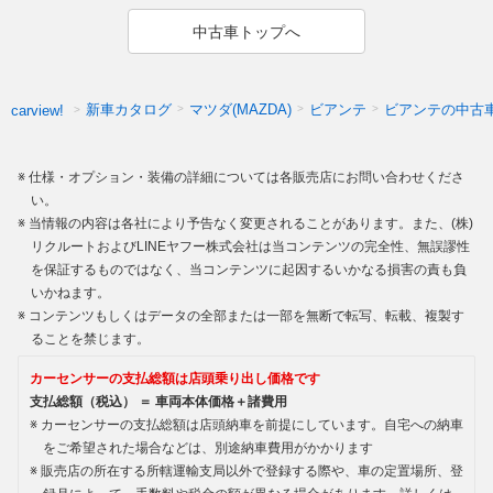
中古車トップへ
新車カタログ
マツダ(MAZDA)
ビアンテ
ビアンテの中古
carview!
仕様・オプション・装備の詳細については各販売店にお問い合わせくださ
い。
当情報の内容は各社により予告なく変更されることがあります。また、(株)
リクルートおよびLINEヤフー株式会社は当コンテンツの完全性、無誤謬性
を保証するものではなく、当コンテンツに起因するいかなる損害の責も負
いかねます。
コンテンツもしくはデータの全部または一部を無断で転写、転載、複製す
ることを禁じます。
カーセンサーの支払総額は店頭乗り出し価格です
支払総額（税込） ＝ 車両本体価格＋諸費用
カーセンサーの支払総額は店頭納車を前提にしています。自宅への納車
をご希望された場合などは、別途納車費用がかかります
販売店の所在する所轄運輸支局以外で登録する際や、車の定置場所、登