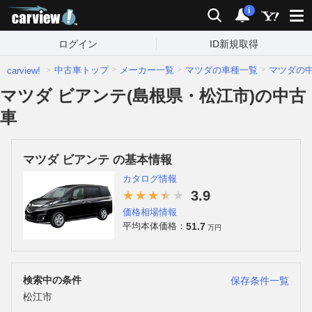
carview!
検索
通知
i
ログイン
ID新規取得
中古車トップ
メーカー一覧
マツダの車種一覧
マツダの
carview!
マツダ ビアンテ(島根県・松江市)の中古
車
マツダ ビアンテ の基本情報
カタログ情報
3.9
価格相場情報
51.7
平均本体価格：
万円
検索中の条件
保存条件一覧
松江市