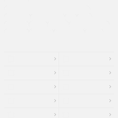
寒冷地仕様車
過給機設定モデル（ターボ・スーパーチャージャーなど)
ETC
CDプレーヤー
カーナビゲーション
禁煙車
法定整備付き
保証付き
エアバッグ
ディスチャージドランプ
支払総顔あり
クーポンあり
車両品質評価書付
新着車両