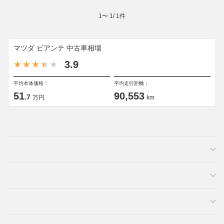
1
〜
1
/
1
件
マツダ ビアンテ 中古車相場
3.9
平均本体価格：
平均走行距離：
51
90,553
.7
万円
km