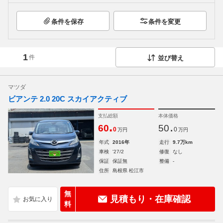
条件を保存
条件を変更
1
件
並び替え
マツダ
ビアンテ 2.0 20C スカイアクティブ
支払総額
本体価格
.
.
60
50
0
0
万円
万円
年式
2016年
走行
9.7万km
車検
'27/2
修復
なし
保証
保証無
整備
-
住所
島根県 松江市
無
見積もり・在庫確認
料