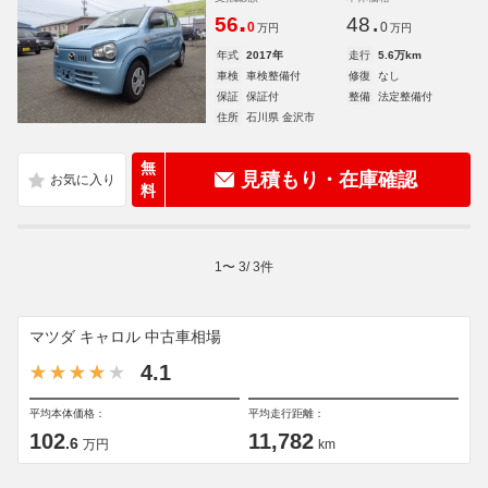
.
.
56
48
0
0
万円
万円
年式
2017年
走行
5.6万km
車検
車検整備付
修復
なし
保証
保証付
整備
法定整備付
住所
石川県 金沢市
無
見積もり・在庫確認
料
1
〜
3
/
3
件
マツダ キャロル 中古車相場
4.1
平均本体価格：
平均走行距離：
102
11,782
.6
万円
km