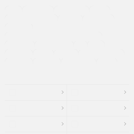
４ＷＤ
定期点検記録簿
ワンオーナーカー
福祉車両
メーカー系販売店取り扱い車
修復歴無し
アルミホイール
寒冷地仕様車
過給機設定モデル（ターボ・スーパーチャージャーなど)
ETC
CDプレーヤー
カーナビゲーション
禁煙車
法定整備付き
保証付き
エアバッグ
ディスチャージドランプ
支払総顔あり
クーポンあり
車両品質評価書付
新着車両