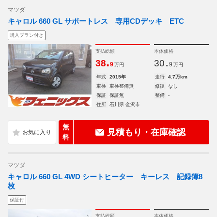
マツダ
キャロル 660 GL サポートレス 専用CDデッキ ETC
購入プラン付き
支払総額
本体価格
.
.
38
30
9
9
万円
万円
年式
2015年
走行
4.7万km
車検
車検整備無
修復
なし
保証
保証無
整備
-
住所
石川県 金沢市
無
見積もり・在庫確認
料
マツダ
キャロル 660 GL 4WD シートヒーター キーレス 記録簿8
枚
保証付
支払総額
本体価格