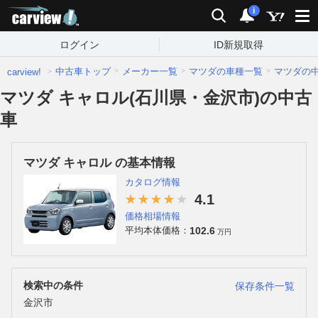
carview!
検索
通知
i
ログイン
ID新規取得
中古車トップ
メーカー一覧
マツダの車種一覧
マツダの
carview!
マツダ キャロル(石川県・金沢市)の中古
車
マツダ キャロル の基本情報
カタログ情報
4.1
価格相場情報
102.6
平均本体価格：
万円
検索中の条件
保存条件一覧
金沢市