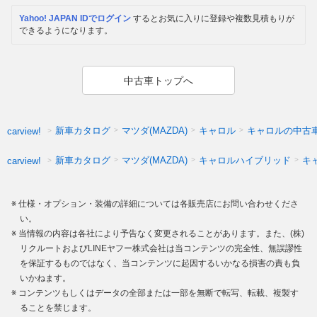
Yahoo! JAPAN IDでログイン
するとお気に入りに登録や複数見積もりが
できるようになります。
中古車トップへ
新車カタログ
マツダ(MAZDA)
キャロル
キャロルの中古
carview!
新車カタログ
マツダ(MAZDA)
キャロルハイブリッド
キ
carview!
仕様・オプション・装備の詳細については各販売店にお問い合わせくださ
い。
当情報の内容は各社により予告なく変更されることがあります。また、(株)
リクルートおよびLINEヤフー株式会社は当コンテンツの完全性、無誤謬性
を保証するものではなく、当コンテンツに起因するいかなる損害の責も負
いかねます。
コンテンツもしくはデータの全部または一部を無断で転写、転載、複製す
ることを禁じます。