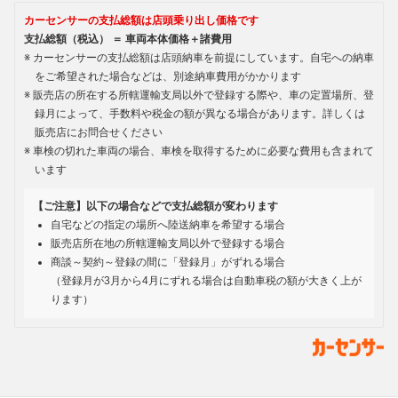
カーセンサーの支払総額は店頭乗り出し価格です
支払総額（税込） ＝ 車両本体価格＋諸費用
カーセンサーの支払総額は店頭納車を前提にしています。自宅への納車
をご希望された場合などは、別途納車費用がかかります
販売店の所在する所轄運輸支局以外で登録する際や、車の定置場所、登
録月によって、手数料や税金の額が異なる場合があります。詳しくは
販売店にお問合せください
車検の切れた車両の場合、車検を取得するために必要な費用も含まれて
います
【ご注意】以下の場合などで支払総額が変わります
自宅などの指定の場所へ陸送納車を希望する場合
販売店所在地の所轄運輸支局以外で登録する場合
商談～契約～登録の間に「登録月」がずれる場合
（登録月が3月から4月にずれる場合は自動車税の額が大きく上が
ります）