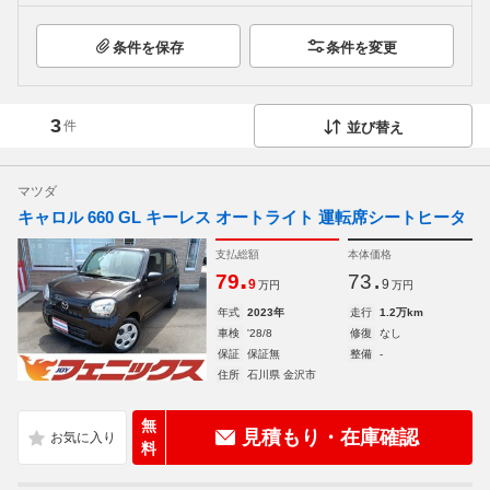
条件を保存
条件を変更
3
件
並び替え
マツダ
キャロル 660 GL キーレス オートライト 運転席シートヒータ
支払総額
本体価格
.
.
79
73
9
9
万円
万円
年式
2023年
走行
1.2万km
車検
'28/8
修復
なし
保証
保証無
整備
-
住所
石川県 金沢市
無
見積もり・在庫確認
料