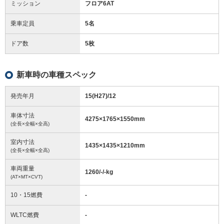
ミッション
フロア6AT
乗車定員
5名
ドア数
5枚
新車時の車種スペック
発売年月
15(H27)/12
車体寸法
4275
×
1765
×
1550
mm
(全長×全幅×全高)
室内寸法
1435
×
1435
×
1210
mm
(全長×全幅×全高)
車両重量
1260/-/-
kg
(AT×MT×CVT)
10・15燃費
-
WLTC燃費
-