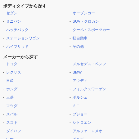
ボディタイプから探す
セダン
オープンカー
ミニバン
SUV・クロカン
ハッチバック
クーペ・スポーツカー
ステーションワゴン
軽自動車
ハイブリッド
その他
メーカーから探す
トヨタ
メルセデス・ベンツ
レクサス
BMW
日産
アウディ
ホンダ
フォルクスワーゲン
三菱
ポルシェ
マツダ
ミニ
スバル
プジョー
スズキ
シトロエン
ダイハツ
アルファ ロメオ