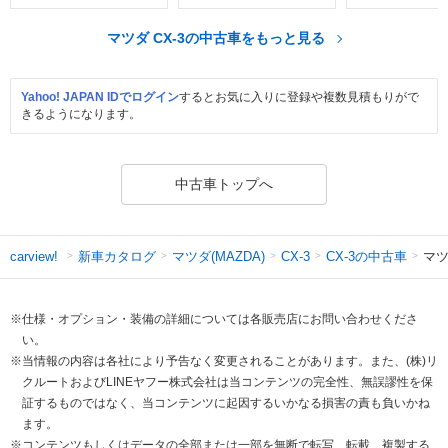
マツダ CX-3の中古車をもっと見る
Yahoo! JAPAN IDでログイン
するとお気に入りに登録や複数見積もりがで
きるようになります。
中古車トップへ
新車カタログ
マツダ(MAZDA)
CX-3の中古車
マツ
carview!
CX-3
※仕様・オプション・装備の詳細については各販売店にお問い合わせくださ
い。
※当情報の内容は各社により予告なく変更されることがあります。また、(株)リ
クルートおよびLINEヤフー株式会社は当コンテンツの完全性、無誤謬性を保
証するものではなく、当コンテンツに起因するいかなる損害の責も負いかね
ます。
※コンテンツもしくはデータの全部または一部を無断で転写、転載、複製する