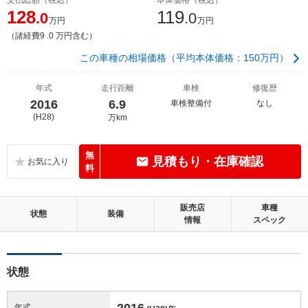
128
119
.0
.0
万円
万円
（諸経費9 .0 万円含む）
この車種の相場価格（平均本体価格：150万円）
年式
走行距離
車検
修復歴
2016
6.9
車検整備付
なし
(H28)
万km
無
見積もり・在庫確認
料
販売店
車種
状態
装備
情報
スペック
状態
2016
年式