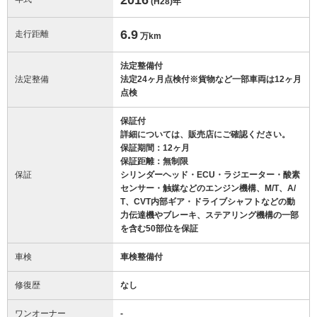
(H28)
年
6.9
走行距離
万km
法定整備付
法定整備
法定24ヶ月点検付※貨物など一部車両は12ヶ月
点検
保証付
詳細については、販売店にご確認ください。
保証期間：12ヶ月
保証距離：無制限
保証
シリンダーヘッド・ECU・ラジエーター・酸素
センサー・触媒などのエンジン機構、M/T、A/
T、CVT内部ギア・ドライブシャフトなどの動
力伝達機やブレーキ、ステアリング機構の一部
を含む50部位を保証
車検
車検整備付
修復歴
なし
ワンオーナー
-