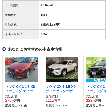
JC08燃費
23.0km/L
使用燃料
軽油
駆動方式
前輪駆動（FF）
最小回転半径
5.3
m
あなたにおすすめの中古車情報
マツダ CX-3 1.8 XD
マツダ CX-3 1.5 XD
マツダ CX-3 1
ツーリング ディーゼ
ディーゼルターボ
ツーリング デ
ルターボ 4WD
ルターボ
支払総額
支払総額
支払総額
270
111
122
.8
万円
.8
万円
.8
万円
群馬県みどり市
群馬県みどり市
群馬県太田市