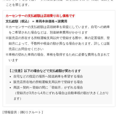
ことを禁じます。
カーセンサーの支払総額は店頭乗り出し価格です
支払総額（税込） ＝ 車両本体価格＋諸費用
※カーセンサーの支払総額は店頭納車を前提にしています。自宅への納車
をご希望された場合などは、別途納車費用がかかります
※販売店の所在する所轄運輸支局以外で登録する際や、車の定置場所、登
録月によって、手数料や税金の額が異なる場合があります。詳しくは販
売店にお問合せください
※車検の切れた車両の場合、車検を取得するために必要な費用も含まれて
います
【ご注意】以下の場合などで支払総額が変わります
自宅などの指定の場所へ陸送納車を希望する場合
販売店所在地の所轄運輸支局以外で登録する場合
商談～契約～登録の間に「登録月」がずれる場合
（登録月が3月から4月にずれる場合は自動車税の額が大きく上がり
ます）
[ 情報提供：(株)リクルート ]