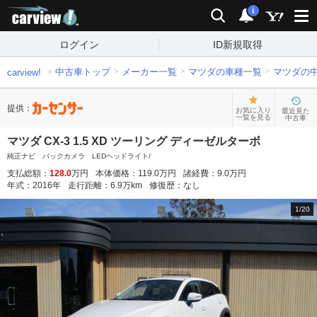
carview!
検索
通知
i
ログイン
ID新規取得
中古車トップ
メーカー一覧
マツダの車種一覧
マツダの
carview!
提供：
お気に入り
最近見た
一覧を見る
中古車
マツダ CX-3 1.5 XD ツーリング ディーゼルターボ
純正ナビ バックカメラ LEDヘッドライト/
支払総額：
128.0
万円
本体価格：
119.0
万円
諸経費：
9.0
万円
年式：
2016
年
走行距離：
6.9
万km
修復歴：
なし
1
/
20