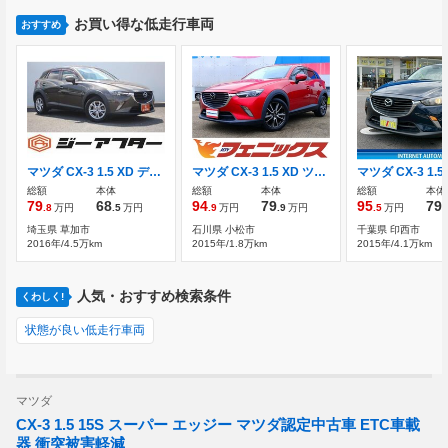
お買い得な低走行車両
おすすめ
マツダ CX-3 1.5 XD ディーゼルターボ 禁煙車 純正ナビ フルセグTV
マツダ CX-3 1.5 XD ツーリング ディーゼルターボ 4WD 4WD ディーゼル 試乗OK
総額
本体
総額
本体
総額
本体
79
68
94
79
95
79
.8
万円
.5
万円
.9
万円
.9
万円
.5
万円
.
埼玉県 草加市
石川県 小松市
千葉県 印西市
2016年/4.5万km
2015年/1.8万km
2015年/4.1万km
人気・おすすめ検索条件
くわしく!
状態が良い低走行車両
マツダ
CX-3 1.5 15S スーパー エッジー マツダ認定中古車 ETC車載
器 衝突被害軽減