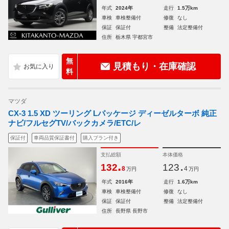
年式
2024年
走行
1.5万km
車検
車検整備付
修復
なし
保証
保証付
整備
法定整備付
住所
栃木県 宇都宮市
無
見積もり・在庫確認
料
マツダ
CX-3 1.5 XD ツーリング Lパッケージ ディーゼルターボ 純正
ナビ/フルセグTV/バックカメラ/ETC/レ
保証付
車両品質保証書付
購入プラン付き
支払総額
本体価格
.
.
132
123
8
4
万円
万円
年式
2016年
走行
1.6万km
車検
車検整備付
修復
なし
保証
保証付
整備
法定整備付
住所
長野県 長野市