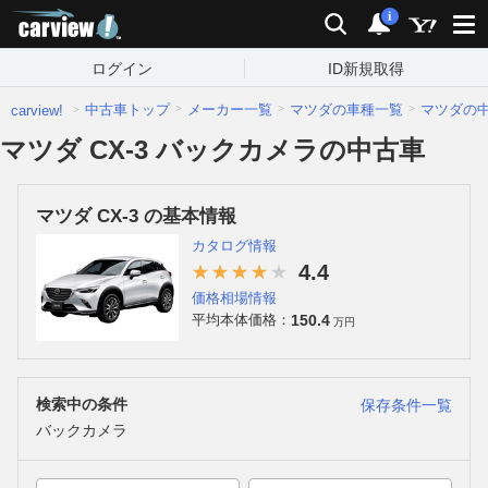
carview!
検索
通知
i
ログイン
ID新規取得
中古車トップ
メーカー一覧
マツダの車種一覧
マツダの
carview!
マツダ CX-3 バックカメラの中古車
マツダ CX-3 の基本情報
カタログ情報
4.4
価格相場情報
150.4
平均本体価格：
万円
検索中の条件
保存条件一覧
バックカメラ