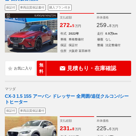
保証付
車両品質保証書付
購入プラン付き
支払総額
本体価格
.
.
272
259
5
8
万円
万円
年式
2022年
走行
0.9万km
車検
車検整備付
修復
なし
保証
保証付
整備
法定整備付
住所
大阪府 富田林市
無
見積もり・在庫確認
料
マツダ
CX-3 1.5 15S アーバン ドレッサー 全周囲/追従クルコン/シー
トヒーター
保証付
車両品質保証書付
支払総額
本体価格
.
.
231
225
8
6
万円
万円