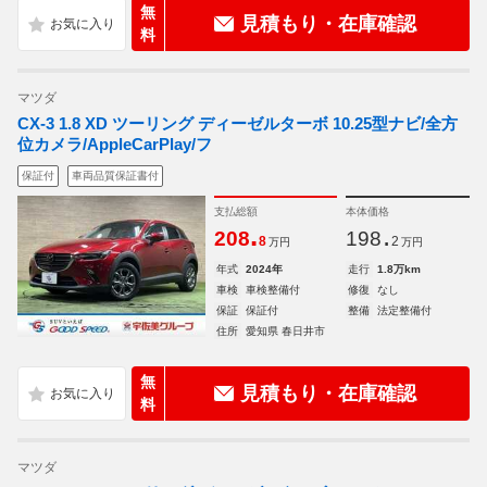
無
見積もり・在庫確認
料
マツダ
CX-3 1.8 XD ツーリング ディーゼルターボ 10.25型ナビ/全方
位カメラ/AppleCarPlay/フ
保証付
車両品質保証書付
支払総額
本体価格
.
.
208
198
8
2
万円
万円
年式
2024年
走行
1.8万km
車検
車検整備付
修復
なし
保証
保証付
整備
法定整備付
住所
愛知県 春日井市
無
見積もり・在庫確認
料
マツダ