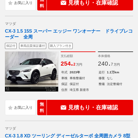
見積もり・在庫確認
料
マツダ
CX-3 1.5 15S スーパー エッジー ワンオーナー ドライブレコ
ーダー 全周
保証付
車両品質保証書付
購入プラン付き
支払総額
本体価格
.
.
254
240
2
7
万円
万円
年式
2023年
走行
1.2万km
車検
車検整備付
修復
なし
保証
保証付
整備
法定整備付
住所
埼玉県 新座市
無
見積もり・在庫確認
料
マツダ
CX-3 1.8 XD ツーリング ディーゼルターボ 全周囲カメラ 8型