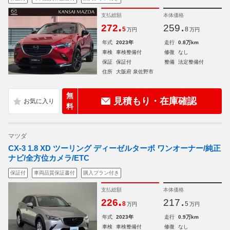
支払総額
本体価格
.
.
272
259
5
8
万円
万円
年式
2023年
走行
0.8万km
車検
車検整備付
修復
なし
保証
保証付
整備
法定整備付
住所
大阪府 泉佐野市
無
見積もり・在庫確認
料
マツダ
CX-3 1.8 XD ツーリング ディーゼルターボ ワンオーナー/純正
ナビ/全方位カメラ/ETC
保証付
車両品質保証書付
購入プラン付き
支払総額
本体価格
.
.
226
217
8
5
万円
万円
年式
2023年
走行
0.9万km
車検
車検整備付
修復
なし