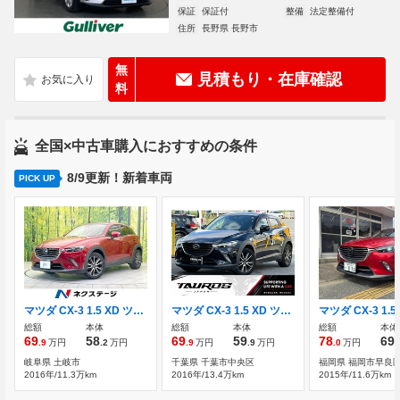
保証
保証付
整備
法定整備付
住所
長野県 長野市
無
見積もり・在庫確認
料
全国×中古車購入におすすめの条件
8/9更新！新着車両
PICK UP
マツダ CX-3 1.5 XD ツーリング ディーゼルターボ ディーゼル(軽油) バックカメラ
マツダ CX-3 1.5 XD ツーリング ディーゼルターボ ユーザー買取車/純正ナビ
総額
本体
総額
本体
総額
本体
69
58
69
59
78
69
.9
万円
.2
万円
.9
万円
.9
万円
.0
万円
.
岐阜県 土岐市
千葉県 千葉市中央区
福岡県 福岡市早良
2016年/11.3万km
2016年/13.4万km
2015年/11.6万km