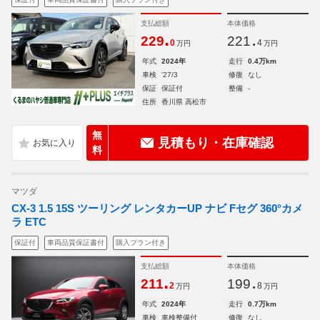
支払総額
本体価格
.
.
229
221
0
4
万円
万円
年式
2024年
走行
0.4万km
車検
'27/3
修復
なし
保証
保証付
整備
-
住所
香川県 高松市
無
見積もり・在庫確認
料
マツダ
CX-3 1.5 15S ツーリング レンタカーUP ナビ Fセグ 360°カメ
ラ ETC
保証付
車両品質保証書付
購入プラン付き
支払総額
本体価格
.
.
211
199
2
8
万円
万円
年式
2024年
走行
0.7万km
車検
車検整備付
修復
なし