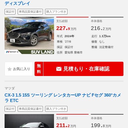
ディスプレイ
保証付
車両品質保証書付
購入プラン付き
支払総額
本体価格
.
.
227
216
9
2
万円
万円
年式
2024年
走行
1.3万km
車検
'27/8
修復
なし
保証
保証付
整備
法定整備付
住所
愛知県 豊橋市
無
見積もり・在庫確認
料
マツダ
CX-3 1.5 15S ツーリング レンタカーUP ナビ Fセグ 360°カメ
ラ ETC
保証付
車両品質保証書付
購入プラン付き
支払総額
本体価格
.
.
211
199
2
8
万円
万円