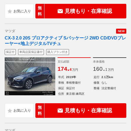
無
見積もり・在庫確認
料
マツダ
NEW
CX-3 2.0 20S プロアクティブ Sパッケージ 2WD CD/DVDプレ
ーヤー+地上デジタルTVチュ
保証付
車両品質保証書付
購入プラン付き
支払総額
本体価格
.
.
174
160
4
1
万円
万円
年式
2019年
走行
2.1万km
車検
車検整備付
修復
なし
保証
保証付
整備
法定整備付
住所
東京都 練馬区
無
見積もり・在庫確認
料
マツダ