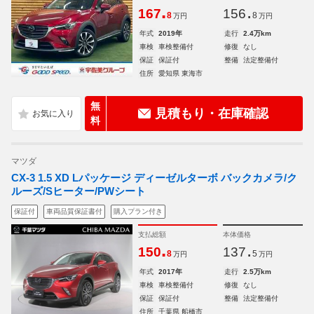
.
.
167
156
8
8
万円
万円
年式
2019年
走行
2.4万km
車検
車検整備付
修復
なし
保証
保証付
整備
法定整備付
住所
愛知県 東海市
無
見積もり・在庫確認
料
マツダ
CX-3 1.5 XD Lパッケージ ディーゼルターボ バックカメラ/ク
ルーズ/Sヒーター/PWシート
保証付
車両品質保証書付
購入プラン付き
支払総額
本体価格
.
.
150
137
8
5
万円
万円
年式
2017年
走行
2.5万km
車検
車検整備付
修復
なし
保証
保証付
整備
法定整備付
住所
千葉県 船橋市