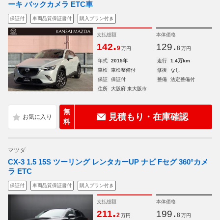
ーキ バックカメラ ETC車
保証付
車両品質保証書付
購入プラン付き
支払総額
本体価格
.
.
142
129
9
8
万円
万円
年式
2015年
走行
1.4万km
車検
車検整備付
修復
なし
保証
保証付
整備
法定整備付
住所
大阪府 東大阪市
無
見積もり・在庫確認
料
マツダ
CX-3 1.5 15S ツーリング レンタカーUP ナビ Fセグ 360°カメ
ラ ETC
保証付
車両品質保証書付
購入プラン付き
支払総額
本体価格
.
.
211
199
2
8
万円
万円