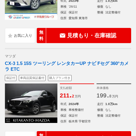
年式
2023年
走行
1.0万km
車検
'26/11
修復
なし
保証
保証付
整備
法定整備付
住所
愛知県 東海市
無
見積もり・在庫確認
料
マツダ
CX-3 1.5 15S ツーリング レンタカーUP ナビ Fセグ 360°カメ
ラ ETC
保証付
車両品質保証書付
購入プラン付き
支払総額
本体価格
.
.
211
199
2
8
万円
万円
年式
2024年
走行
1.0万km
車検
車検整備付
修復
なし
保証
保証付
整備
法定整備付
住所
栃木県 宇都宮市
無