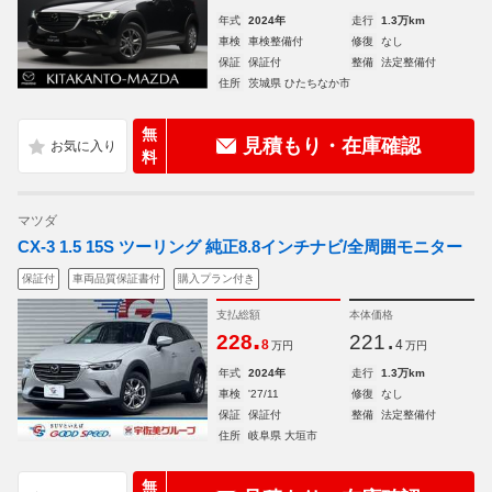
年式
2024年
走行
1.3万km
車検
車検整備付
修復
なし
保証
保証付
整備
法定整備付
住所
茨城県 ひたちなか市
無
見積もり・在庫確認
料
マツダ
CX-3 1.5 15S ツーリング 純正8.8インチナビ/全周囲モニター
保証付
車両品質保証書付
購入プラン付き
支払総額
本体価格
.
.
228
221
8
4
万円
万円
年式
2024年
走行
1.3万km
車検
'27/11
修復
なし
保証
保証付
整備
法定整備付
住所
岐阜県 大垣市
無