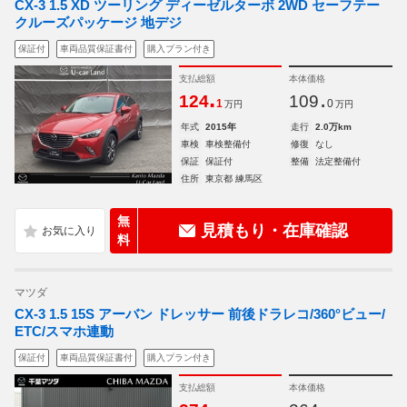
CX-3 1.5 XD ツーリング ディーゼルターボ 2WD セーフテー
クルーズパッケージ 地デジ
保証付
車両品質保証書付
購入プラン付き
支払総額
本体価格
.
.
124
109
1
0
万円
万円
年式
2015年
走行
2.0万km
車検
車検整備付
修復
なし
保証
保証付
整備
法定整備付
住所
東京都 練馬区
無
見積もり・在庫確認
料
マツダ
CX-3 1.5 15S アーバン ドレッサー 前後ドラレコ/360°ビュー/
ETC/スマホ連動
保証付
車両品質保証書付
購入プラン付き
支払総額
本体価格