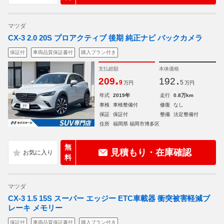
マツダ
CX-3 2.0 20S プロアクティブ 後期 純正ナビ バックカメラ
保証付
車両品質保証書付
購入プラン付き
支払総額
本体価格
.
.
209
192
9
5
万円
万円
年式
2019年
走行
0.8万km
車検
車検整備付
修復
なし
保証
保証付
整備
法定整備付
住所
福岡県 福岡市博多区
無
見積もり・在庫確認
料
マツダ
CX-3 1.5 15S スーパー エッジー ETC車載器 衝突被害軽減ブ
レーキ メモリー
保証付
車両品質保証書付
購入プラン付き