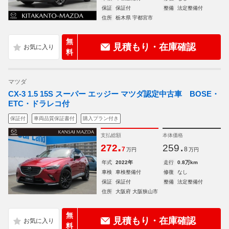
保証
保証付
整備
法定整備付
住所
栃木県 宇都宮市
無
見積もり・在庫確認
料
マツダ
CX-3 1.5 15S スーパー エッジー マツダ認定中古車 BOSE・
ETC・ドラレコ付
保証付
車両品質保証書付
購入プラン付き
支払総額
本体価格
.
.
272
259
7
8
万円
万円
年式
2022年
走行
0.8万km
車検
車検整備付
修復
なし
保証
保証付
整備
法定整備付
住所
大阪府 大阪狭山市
無
見積もり・在庫確認
料