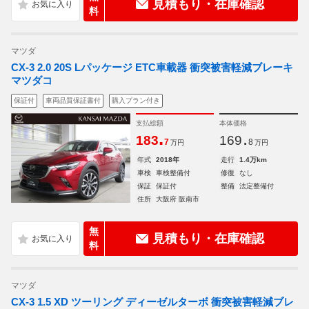
見積もり・在庫確認
料
マツダ
CX-3 2.0 20S Lパッケージ ETC車載器 衝突被害軽減ブレーキ
マツダコ
保証付
車両品質保証書付
購入プラン付き
支払総額
本体価格
.
.
183
169
7
8
万円
万円
年式
2018年
走行
1.4万km
車検
車検整備付
修復
なし
保証
保証付
整備
法定整備付
住所
大阪府 阪南市
無
見積もり・在庫確認
料
マツダ
CX-3 1.5 XD ツーリング ディーゼルターボ 衝突被害軽減ブレ