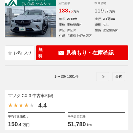
支払総額
本体価格
.
.
133
119
6
7
万円
万円
年式
2015年
走行
3.1万km
車検
車検整備付
修復
なし
保証
保証付
整備
法定整備付
住所
兵庫県 神戸市西区
無
見積もり・在庫確認
料
1
〜
30
/
1001
件
マツダ CX-3 中古車相場
4.4
平均本体価格：
平均走行距離：
150
51,780
.4
万円
km