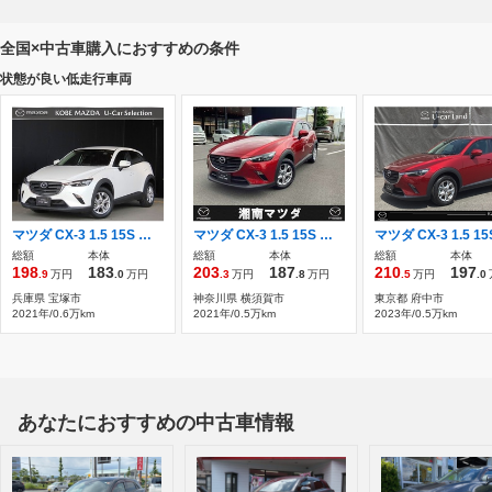
全国×中古車購入におすすめの条件
状態が良い低走行車両
マツダ CX-3 1.5 15S ツーリング 衝突被害軽減ブレーキ/ワンオーナー/禁煙車
マツダ CX-3 1.5 15S ツーリング CD/DVDプレーヤー+地デジ(フルセグ)・360°
総額
本体
総額
本体
総額
本体
198
183
203
187
210
197
.9
万円
.0
万円
.3
万円
.8
万円
.5
万円
.0
兵庫県 宝塚市
神奈川県 横須賀市
東京都 府中市
2021年/0.6万km
2021年/0.5万km
2023年/0.5万km
あなたにおすすめの中古車情報