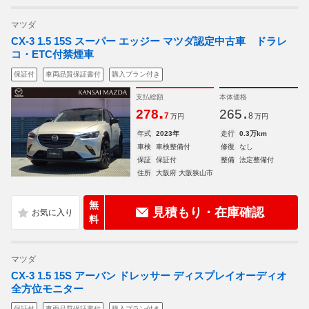
マツダ
CX-3 1.5 15S スーパー エッジー マツダ認定中古車 ドラレ
コ・ETC付禁煙車
保証付
車両品質保証書付
購入プラン付き
支払総額
本体価格
.
.
278
265
7
8
万円
万円
年式
2023年
走行
0.3万km
車検
車検整備付
修復
なし
保証
保証付
整備
法定整備付
住所
大阪府 大阪狭山市
無
見積もり・在庫確認
料
マツダ
CX-3 1.5 15S アーバン ドレッサー ディスプレイオーディオ
全方位モニター
保証付
車両品質保証書付
購入プラン付き