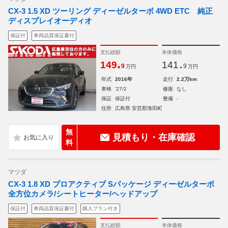
CX-3 1.5 XD ツーリング ディーゼルターボ 4WD ETC 純正
ディスプレイオーディオ
保証付
車両品質保証書付
支払総額
本体価格
.
.
149
141
9
9
万円
万円
年式
2016年
走行
2.2万km
車検
'27/2
修復
なし
保証
保証付
整備
-
住所
広島県 安芸郡海田町
無
見積もり・在庫確認
料
マツダ
CX-3 1.8 XD プロアクティブ Sパッケージ ディーゼルターボ
全方位カメラ/シートヒーター/ヘッドアップ
保証付
車両品質保証書付
購入プラン付き
支払総額
本体価格