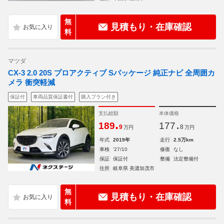
無
見積もり・在庫確認
料
マツダ
CX-3 2.0 20S プロアクティブ Sパッケージ 純正ナビ 全周囲カ
メラ 衝突軽減
保証付
車両品質保証書付
購入プラン付き
支払総額
本体価格
.
.
189
177
9
8
万円
万円
年式
2019年
走行
2.5万km
車検
'27/10
修復
なし
保証
保証付
整備
法定整備付
住所
岐阜県 美濃加茂市
無
見積もり・在庫確認
料