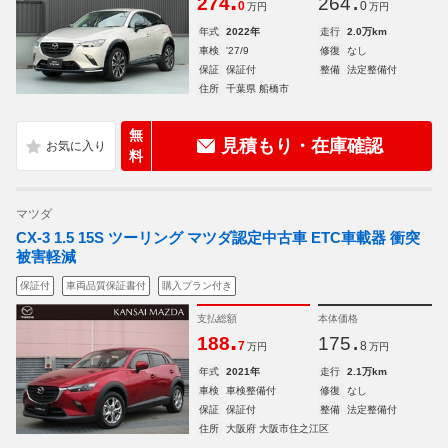
.
.
274
264
0
0
万円
万円
年式
2022年
走行
2.0万km
車検
'27/9
修復
なし
保証
保証付
整備
法定整備付
住所
千葉県 船橋市
無
見積もり・在庫確認
料
マツダ
CX-3 1.5 15S ツーリング マツダ認定中古車 ETC車載器 衝突
被害軽減
保証付
車両品質保証書付
購入プラン付き
支払総額
本体価格
.
.
188
175
7
8
万円
万円
年式
2021年
走行
2.1万km
車検
車検整備付
修復
なし
保証
保証付
整備
法定整備付
住所
大阪府 大阪市住之江区