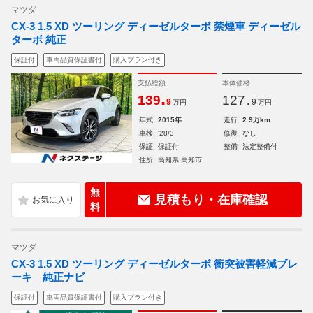
マツダ
CX-3 1.5 XD ツーリング ディーゼルターボ 禁煙車 ディーゼル
ターボ 純正
保証付
車両品質保証書付
購入プラン付き
支払総額
本体価格
.
.
139
127
9
9
万円
万円
年式
2015年
走行
2.9万km
車検
'28/3
修復
なし
保証
保証付
整備
法定整備付
住所
高知県 高知市
無
見積もり・在庫確認
料
マツダ
CX-3 1.5 XD ツーリング ディーゼルターボ 衝突被害軽減ブレ
ーキ 純正ナビ
保証付
車両品質保証書付
購入プラン付き