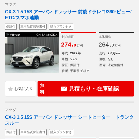
マツダ
CX-3 1.5 15S アーバン ドレッサー 前後ドラレコ/360°ビュー/
ETC/スマホ連動
保証付
車両品質保証書付
購入プラン付き
支払総額
本体価格
.
.
274
264
0
0
万円
万円
年式
2022年
走行
2.0万km
車検
'27/9
修復
なし
保証
保証付
整備
法定整備付
住所
千葉県 船橋市
無
見積もり・在庫確認
料
マツダ
CX-3 1.5 15S アーバン ドレッサー シートヒーター トランク
スルー
保証付
車両品質保証書付
購入プラン付き