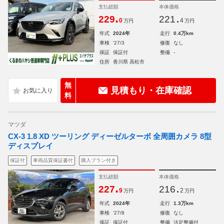
支払総額
本体価格
.
.
229
221
0
4
万円
万円
年式
2024年
走行
0.4万km
車検
'27/3
修復
なし
保証
保証付
整備
-
住所
香川県 高松市
無
見積もり・在庫確認
料
マツダ
CX-3 1.8 XD ツーリング ディーゼルターボ 全周囲カメラ 8型
ディスプレイ
保証付
車両品質保証書付
購入プラン付き
支払総額
本体価格
.
.
227
216
9
2
万円
万円
年式
2024年
走行
1.3万km
車検
'27/8
修復
なし
保証
保証付
整備
法定整備付