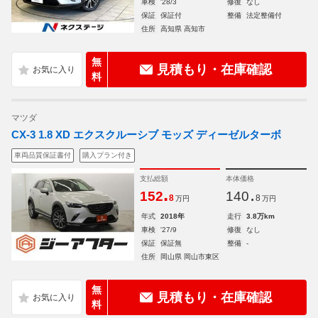
車検
'28/3
修復
なし
保証
保証付
整備
法定整備付
住所
高知県 高知市
無
見積もり・在庫確認
料
マツダ
CX-3 1.8 XD エクスクルーシブ モッズ ディーゼルターボ
車両品質保証書付
購入プラン付き
支払総額
本体価格
.
.
152
140
8
8
万円
万円
年式
2018年
走行
3.8万km
車検
'27/9
修復
なし
保証
保証無
整備
-
住所
岡山県 岡山市東区
無
見積もり・在庫確認
料