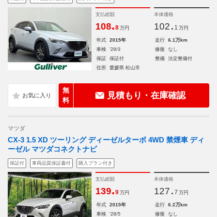
支払総額
本体価格
.
.
108
102
8
1
万円
万円
年式
2015年
走行
6.1万km
車検
'28/3
修復
なし
保証
保証付
整備
法定整備付
住所
愛媛県 松山市
無
見積もり・在庫確認
料
マツダ
CX-3 1.5 XD ツーリング ディーゼルターボ 4WD 禁煙車 ディ
ーゼル マツダコネクトナビ
保証付
車両品質保証書付
購入プラン付き
支払総額
本体価格
.
.
139
127
9
7
万円
万円
年式
2015年
走行
6.2万km
車検
'28/5
修復
なし