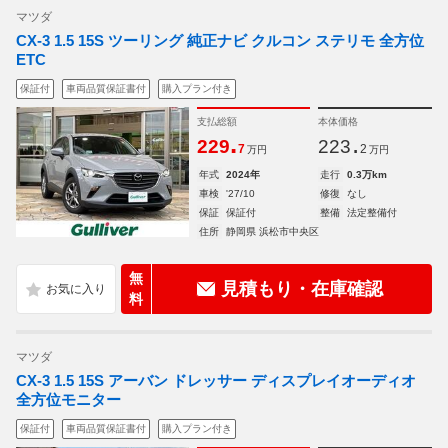
マツダ
CX-3 1.5 15S ツーリング 純正ナビ クルコン ステリモ 全方位
ETC
保証付
車両品質保証書付
購入プラン付き
支払総額
本体価格
.
.
229
223
7
2
万円
万円
年式
2024年
走行
0.3万km
車検
'27/10
修復
なし
保証
保証付
整備
法定整備付
住所
静岡県 浜松市中央区
無
見積もり・在庫確認
料
マツダ
CX-3 1.5 15S アーバン ドレッサー ディスプレイオーディオ
全方位モニター
保証付
車両品質保証書付
購入プラン付き