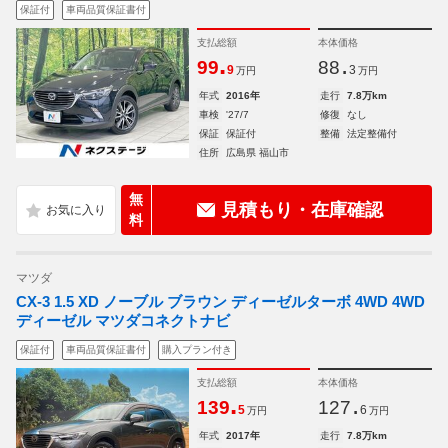
保証付
車両品質保証書付
支払総額
本体価格
.
.
99
88
9
3
万円
万円
年式
2016年
走行
7.8万km
車検
'27/7
修復
なし
保証
保証付
整備
法定整備付
住所
広島県 福山市
無
見積もり・在庫確認
料
マツダ
CX-3 1.5 XD ノーブル ブラウン ディーゼルターボ 4WD 4WD
ディーゼル マツダコネクトナビ
保証付
車両品質保証書付
購入プラン付き
支払総額
本体価格
.
.
139
127
5
6
万円
万円
年式
2017年
走行
7.8万km