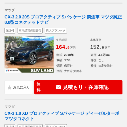
マツダ
CX-3 2.0 20S プロアクティブ Sパッケージ 禁煙車 マツダ純正
8.8型コネクテッドナビ
保証付
車両品質保証書付
購入プラン付き
支払総額
本体価格
.
.
164
152
9
9
万円
万円
年式
2018年
走行
4.8万km
車検
'27/8
修復
なし
保証
保証付
整備
法定整備付
住所
大阪府 箕面市
無
見積もり・在庫確認
料
マツダ
CX-3 1.8 XD プロアクティブ Sパッケージ ディーゼルターボ
マツダコネクト
保証付
車両品質保証書付
購入プラン付き