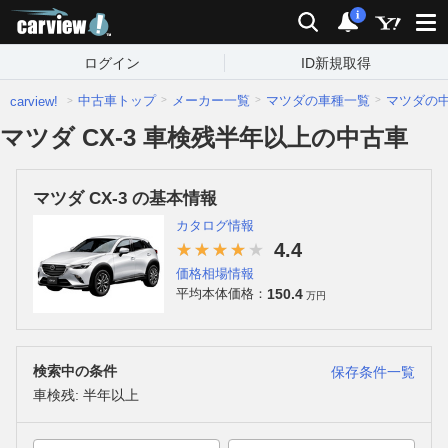
carview!
検索
通知
i
ログイン
ID新規取得
中古車トップ
メーカー一覧
マツダの車種一覧
マツダの
carview!
マツダ CX-3 車検残半年以上の中古車
マツダ CX-3 の基本情報
カタログ情報
4.4
価格相場情報
150.4
平均本体価格：
万円
検索中の条件
保存条件一覧
車検残: 半年以上