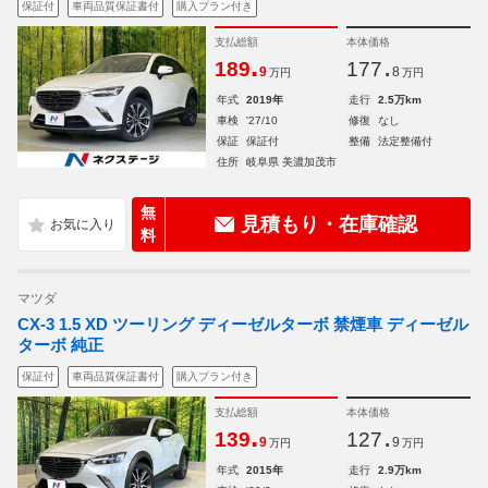
保証付
車両品質保証書付
購入プラン付き
支払総額
本体価格
.
.
189
177
9
8
万円
万円
年式
2019年
走行
2.5万km
車検
'27/10
修復
なし
保証
保証付
整備
法定整備付
住所
岐阜県 美濃加茂市
無
見積もり・在庫確認
料
マツダ
CX-3 1.5 XD ツーリング ディーゼルターボ 禁煙車 ディーゼル
ターボ 純正
保証付
車両品質保証書付
購入プラン付き
支払総額
本体価格
.
.
139
127
9
9
万円
万円
年式
2015年
走行
2.9万km