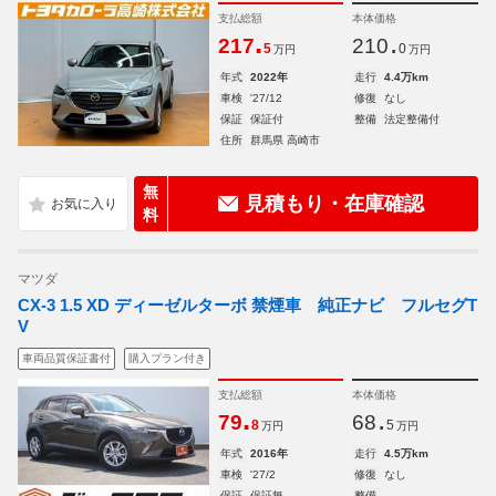
支払総額
本体価格
.
.
217
210
5
0
万円
万円
年式
2022年
走行
4.4万km
車検
'27/12
修復
なし
保証
保証付
整備
法定整備付
住所
群馬県 高崎市
無
見積もり・在庫確認
料
マツダ
CX-3 1.5 XD ディーゼルターボ 禁煙車 純正ナビ フルセグT
V
車両品質保証書付
購入プラン付き
支払総額
本体価格
.
.
79
68
8
5
万円
万円
年式
2016年
走行
4.5万km
車検
'27/2
修復
なし
保証
保証無
整備
-