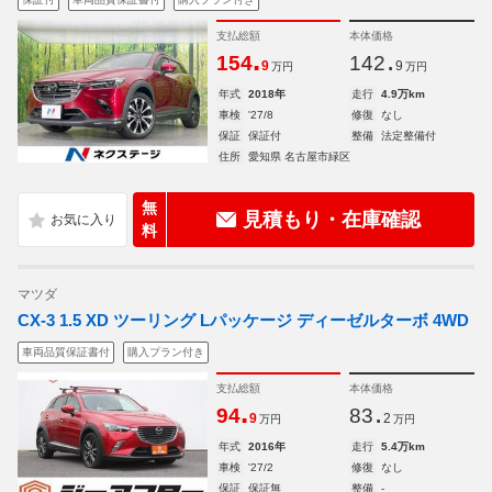
支払総額
本体価格
.
.
154
142
9
9
万円
万円
年式
2018年
走行
4.9万km
車検
'27/8
修復
なし
保証
保証付
整備
法定整備付
住所
愛知県 名古屋市緑区
無
見積もり・在庫確認
料
マツダ
CX-3 1.5 XD ツーリング Lパッケージ ディーゼルターボ 4WD
車両品質保証書付
購入プラン付き
支払総額
本体価格
.
.
94
83
9
2
万円
万円
年式
2016年
走行
5.4万km
車検
'27/2
修復
なし
保証
保証無
整備
-