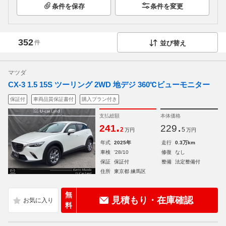
条件を保存
条件を変更
352
件
並び替え
マツダ
CX-3 1.5 15S ツーリング 2WD 地デジ 360℃ビューモニター
保証付
車両品質保証書付
購入プラン付き
支払総額
本体価格
.
.
241
229
2
5
万円
万円
年式
2025年
走行
0.3万km
車検
'28/10
修復
なし
保証
保証付
整備
法定整備付
住所
東京都 練馬区
無
見積もり・在庫確認
料