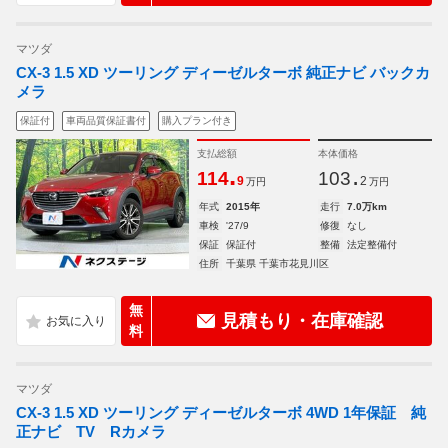
マツダ
CX-3 1.5 XD ツーリング ディーゼルターボ 純正ナビ バックカ
メラ
保証付
車両品質保証書付
購入プラン付き
支払総額
本体価格
.
.
114
103
9
2
万円
万円
年式
2015年
走行
7.0万km
車検
'27/9
修復
なし
保証
保証付
整備
法定整備付
住所
千葉県 千葉市花見川区
無
見積もり・在庫確認
料
マツダ
CX-3 1.5 XD ツーリング ディーゼルターボ 4WD 1年保証 純
正ナビ TV Rカメラ