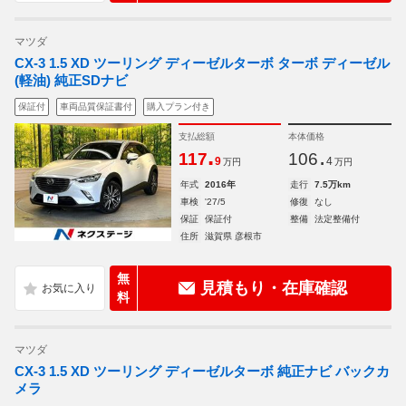
マツダ
CX-3 1.5 XD ツーリング ディーゼルターボ ターボ ディーゼル
(軽油) 純正SDナビ
保証付
車両品質保証書付
購入プラン付き
支払総額
本体価格
.
.
117
106
9
4
万円
万円
年式
2016年
走行
7.5万km
車検
'27/5
修復
なし
保証
保証付
整備
法定整備付
住所
滋賀県 彦根市
無
見積もり・在庫確認
料
マツダ
CX-3 1.5 XD ツーリング ディーゼルターボ 純正ナビ バックカ
メラ