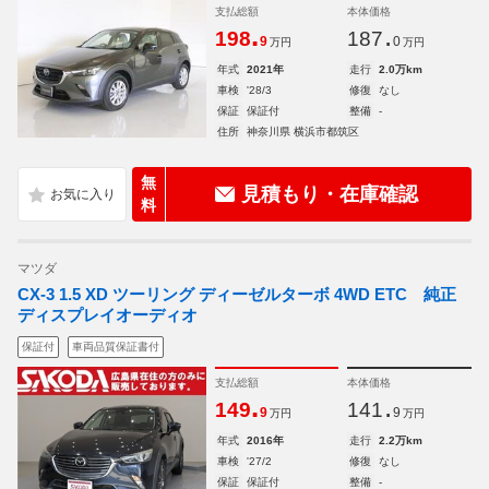
支払総額
本体価格
.
.
198
187
9
0
万円
万円
年式
2021年
走行
2.0万km
車検
'28/3
修復
なし
保証
保証付
整備
-
住所
神奈川県 横浜市都筑区
無
見積もり・在庫確認
料
マツダ
CX-3 1.5 XD ツーリング ディーゼルターボ 4WD ETC 純正
ディスプレイオーディオ
保証付
車両品質保証書付
支払総額
本体価格
.
.
149
141
9
9
万円
万円
年式
2016年
走行
2.2万km
車検
'27/2
修復
なし
保証
保証付
整備
-