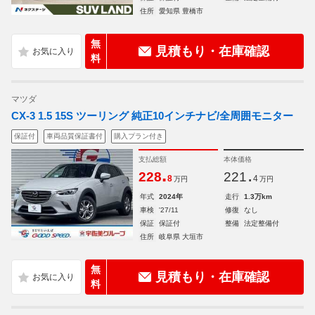
住所
愛知県 豊橋市
無
見積もり・在庫確認
料
マツダ
CX-3 1.5 15S ツーリング 純正10インチナビ/全周囲モニター
保証付
車両品質保証書付
購入プラン付き
支払総額
本体価格
.
.
228
221
8
4
万円
万円
年式
2024年
走行
1.3万km
車検
'27/11
修復
なし
保証
保証付
整備
法定整備付
住所
岐阜県 大垣市
無
見積もり・在庫確認
料