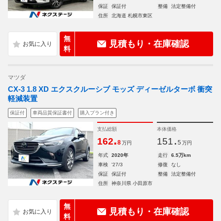
保証
保証付
整備
法定整備付
住所
北海道 札幌市東区
無
見積もり・在庫確認
料
マツダ
CX-3 1.8 XD エクスクルーシブ モッズ ディーゼルターボ 衝突
軽減装置
保証付
車両品質保証書付
購入プラン付き
支払総額
本体価格
.
.
162
151
8
5
万円
万円
年式
2020年
走行
6.5万km
車検
'27/3
修復
なし
保証
保証付
整備
法定整備付
住所
神奈川県 小田原市
無
見積もり・在庫確認
料