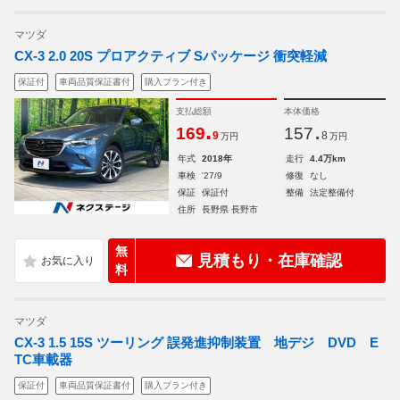
マツダ
CX-3 2.0 20S プロアクティブ Sパッケージ 衝突軽減
保証付
車両品質保証書付
購入プラン付き
支払総額
本体価格
.
.
169
157
9
8
万円
万円
年式
2018年
走行
4.4万km
車検
'27/9
修復
なし
保証
保証付
整備
法定整備付
住所
長野県 長野市
無
見積もり・在庫確認
料
マツダ
CX-3 1.5 15S ツーリング 誤発進抑制装置 地デジ DVD E
TC車載器
保証付
車両品質保証書付
購入プラン付き