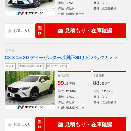
車検
'27/2
修復
なし
保証
保証付
整備
法定整備付
住所
静岡県 富士市
無
見積もり・在庫確認
料
マツダ
CX-3 1.5 XD ディーゼルターボ 純正SDナビ バックカメラ
保証付
車両品質保証書付
購入プラン付き
支払総額
本体価格
.
.
99
88
9
0
万円
万円
年式
2016年
走行
7.2万km
車検
'27/12
修復
なし
保証
保証付
整備
法定整備付
住所
栃木県 小山市
無
見積もり・在庫確認
料