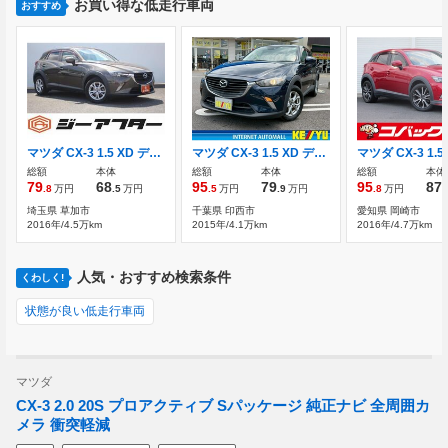
お買い得な低走行車両
おすすめ
マツダ CX-3 1.5 XD ディーゼルターボ 禁煙車 純正ナビ フルセグTV
マツダ CX-3 1.5 XD ディーゼルターボ 2023年製BS夏タイヤ・禁煙車・SDナビ
総額
本体
総額
本体
総額
本体
79
68
95
79
95
87
.8
万円
.5
万円
.5
万円
.9
万円
.8
万円
.
埼玉県 草加市
千葉県 印西市
愛知県 岡崎市
2016年/4.5万km
2015年/4.1万km
2016年/4.7万km
人気・おすすめ検索条件
くわしく!
状態が良い低走行車両
マツダ
CX-3 2.0 20S プロアクティブ Sパッケージ 純正ナビ 全周囲カ
メラ 衝突軽減