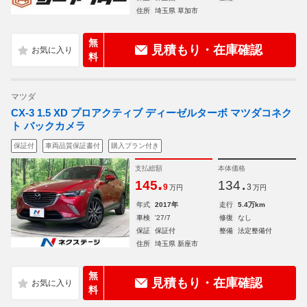
住所
埼玉県 草加市
無
見積もり・在庫確認
料
マツダ
CX-3 1.5 XD プロアクティブ ディーゼルターボ マツダコネク
ト バックカメラ
保証付
車両品質保証書付
購入プラン付き
支払総額
本体価格
.
.
145
134
9
3
万円
万円
年式
2017年
走行
5.4万km
車検
'27/7
修復
なし
保証
保証付
整備
法定整備付
住所
埼玉県 新座市
無
見積もり・在庫確認
料