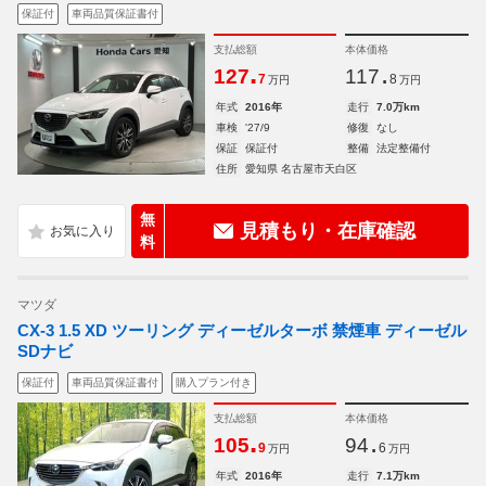
保証付
車両品質保証書付
支払総額
本体価格
.
.
127
117
7
8
万円
万円
年式
2016年
走行
7.0万km
車検
'27/9
修復
なし
保証
保証付
整備
法定整備付
住所
愛知県 名古屋市天白区
無
見積もり・在庫確認
料
マツダ
CX-3 1.5 XD ツーリング ディーゼルターボ 禁煙車 ディーゼル
SDナビ
保証付
車両品質保証書付
購入プラン付き
支払総額
本体価格
.
.
105
94
9
6
万円
万円
年式
2016年
走行
7.1万km