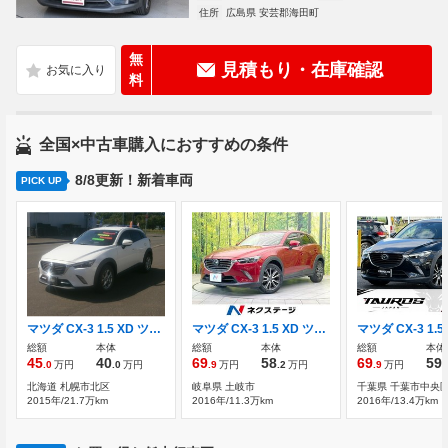
住所
広島県 安芸郡海田町
無
見積もり・在庫確認
料
全国×中古車購入におすすめの条件
8/8更新！新着車両
PICK UP
マツダ CX-3 1.5 XD ツーリング ディーゼルターボ 4WD
マツダ CX-3 1.5 XD ツーリング ディーゼルターボ ディーゼル(軽油) バックカメラ
総額
本体
総額
本体
総額
本体
45
40
69
58
69
59
.0
万円
.0
万円
.9
万円
.2
万円
.9
万円
.
北海道 札幌市北区
岐阜県 土岐市
千葉県 千葉市中央
2015年/21.7万km
2016年/11.3万km
2016年/13.4万km