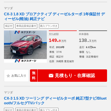
マツダ
CX-3 1.8 XD プロアクティブ ディーゼルターボ 1年保証付 デ
ィーゼル(軽油) 純正ナビ
保証付
車両品質保証書付
購入プラン付き
支払総額
本体価格
.
.
149
138
9
3
万円
万円
年式
2018年
走行
6.0万km
車検
'27/6
修復
なし
保証
保証付
整備
法定整備付
住所
沖縄県 豊見城市
無
見積もり・在庫確認
料
マツダ
CX-3 1.5 XD ツーリング ディーゼルターボ 純正7型ナビ/Bluet
ooth/フルセグTV/バック
保証付
車両品質保証書付
購入プラン付き