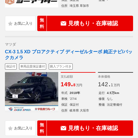
住所
埼玉県 草加市
無
見積もり・在庫確認
料
マツダ
CX-3 1.5 XD プロアクティブ ディーゼルターボ 純正ナビ/バッ
クカメラ
保証付
車両品質保証書付
購入プラン付き
支払総額
本体価格
.
.
149
142
8
1
万円
万円
年式
2018年
走行
4.5万km
車検
'27/4
修復
なし
保証
保証付
整備
法定整備付
住所
岐阜県 大垣市
無
見積もり・在庫確認
料