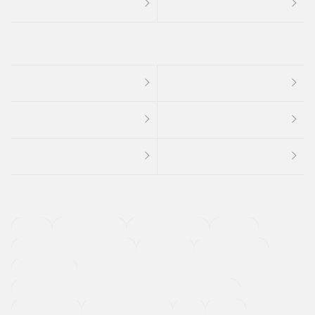
４ＷＤ
定期点検記録簿
ワンオーナーカー
福祉車両
メーカー系販売店取り扱い車
修復歴無し
アルミホイール
寒冷地仕様車
過給機設定モデル（ターボ・スーパーチャージャーなど)
ETC
CDプレーヤー
カーナビゲーション
禁煙車