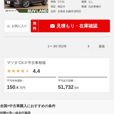
車検
'27/11
修復
なし
保証
保証付
整備
法定整備付
住所
北海道 札幌市清田区
無
見積もり・在庫確認
料
1
〜
30
/
352
件
マツダ CX-3 中古車相場
4.4
平均本体価格：
平均走行距離：
150
51,732
.4
万円
km
全国×中古車購入におすすめの条件
状態が良い低走行車両