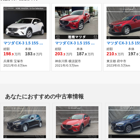
マツダ CX-3 1.5 15S ツーリング 衝突被害軽減ブレーキ/ワンオーナー/禁煙車
マツダ CX-3 1.5 15S ツーリング CD/DVDプレーヤー+地デジ(フルセグ)・360°
総額
本体
総額
本体
総額
本体
198
183
203
187
210
197
.9
万円
.0
万円
.3
万円
.8
万円
.5
万円
.0
兵庫県 宝塚市
神奈川県 横須賀市
東京都 府中市
2021年/0.6万km
2021年/0.5万km
2023年/0.5万km
あなたにおすすめの中古車情報