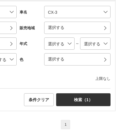
車名
選択する
販売地域
～
年式
選択する
色
上限なし
条件クリア
検索（
1
）
1