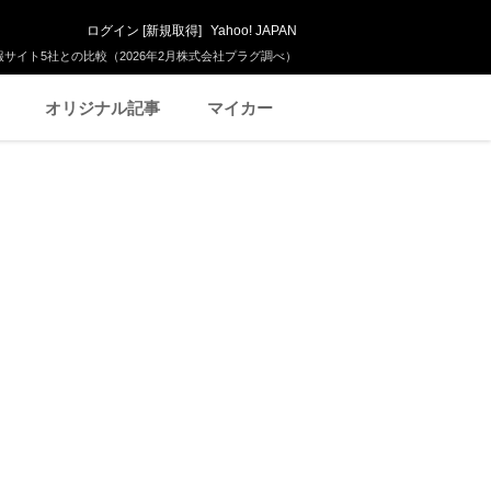
ログイン
[
新規取得
]
Yahoo! JAPAN
サイト5社との比較（2026年2月株式会社プラグ調べ）
オリジナル記事
マイカー