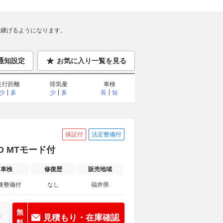
継げるようになります。
通知設定
お気に入り一覧を見る
走行距離
排気量
車検
少
多
少
多
長
短
保証付
法定整備付
WD MTモード付
車検
修復歴
販売地域
検整備付
なし
福井県
無
見積もり・在庫確認
料