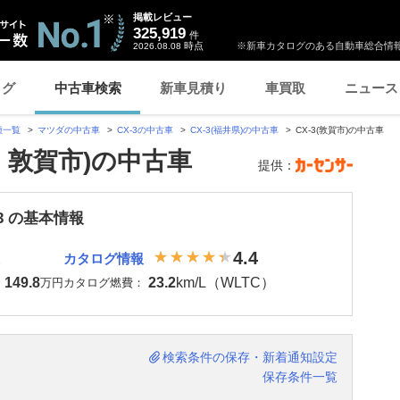
掲載レビュー
325,919
件
時点
※新車カタログのある自動車総合情報
2026.08.08
ログ
中古車検索
新車見積り
車買取
ニュース
種一覧
マツダの中古車
CX-3の中古車
CX-3(福井県)の中古車
CX-3(敦賀市)の中古車
県・敦賀市)の中古車
提供：
-3 の基本情報
4.4
カタログ情報
149.8
23.2
km/L（WLTC）
：
万円
カタログ燃費：
検索条件の保存・新着通知設定
保存条件一覧