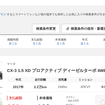
ログイン
するとスマートフォンなど他の端末でも保存したお気に入りや検索条件が引き
検索条件変更
検索条件の保存・新着
掲載時期
支払総額
本体価格
年式
新
古
安
高
安
高
新
古
マツダ
CX-3 1.5 XD プロアクティブ ディーゼルターボ 4
年式
走行距離
排気量
ミッション
2017年
2.2万km
1500cc
AT/CVT
車
Aプラン
支払総額
本体価格
: 184.2万円
Bプラン