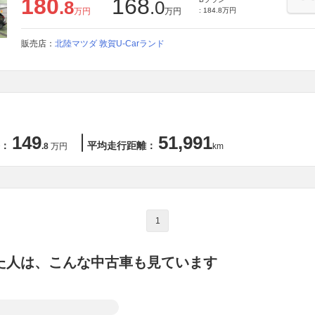
180
168
.8
.0
万円
万円
: 184.8万円
販売店：
北陸マツダ 敦賀U-Carランド
149
51,991
：
平均走行距離：
.8
万円
km
1
た人は、こんな中古車も見ています