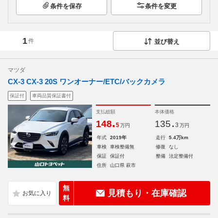
条件を保存
条件を変更
1
件
並び替え
マツダ
CX-3 CX-3 20S ワンオーナー/ETC/バックカメラ
保証付
車両品質保証書付
支払総額
本体価格
.
.
148
135
5
3
万円
万円
年式
2019年
走行
5.4万km
車検
車検整備無
修復
なし
保証
保証付
整備
法定整備付
住所
山口県 萩市
無
見積もり・在庫確認
料