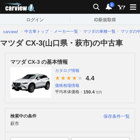
carview!
検索
通知
i
ログイン
ID新規取得
中古車トップ
メーカー一覧
マツダの車種一覧
マツダの
carview!
マツダ CX-3(山口県・萩市)の中古車
マツダ CX-3 の基本情報
カタログ情報
4.4
価格相場情報
150.4
平均本体価格：
万円
検索中の条件
保存条件一覧
萩市