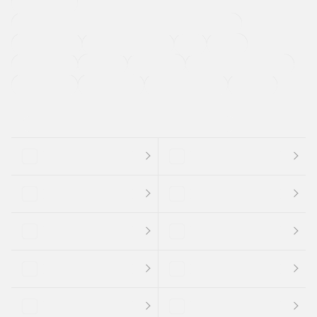
寒冷地仕様車
過給機設定モデル（ターボ・スーパーチャージャーなど)
ETC
CDプレーヤー
カーナビゲーション
禁煙車
法定整備付き
保証付き
エアバッグ
ディスチャージドランプ
支払総顔あり
クーポンあり
車両品質評価書付
新着車両