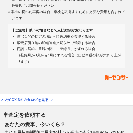
販売店にお問合せください
車検の切れた車両の場合、車検を取得するために必要な費用も含まれて
います
【ご注意】以下の場合などで支払総額が変わります
自宅などの指定の場所へ陸送納車を希望する場合
販売店所在地の所轄運輸支局以外で登録する場合
商談～契約～登録の間に「登録月」がずれる場合
（登録月が3月から4月にずれる場合は自動車税の額が大きく上が
ります）
マツダ CX-3のカタログを見る
車査定を依頼する
あなたの愛車、今いくら？
申込み
最短3時間後
に
最大20社
から愛車の査定結果をWebでお知