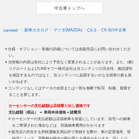
中古車トップへ
新車カタログ
マツダ(MAZDA)
CX-3の中古車
carview!
CX-3
仕様・オプション・装備の詳細については各販売店にお問い合わせくださ
い。
当情報の内容は各社により予告なく変更されることがあります。また、(株)
リクルートおよびLINEヤフー株式会社は当コンテンツの完全性、無誤謬性
を保証するものではなく、当コンテンツに起因するいかなる損害の責も負
いかねます。
コンテンツもしくはデータの全部または一部を無断で転写、転載、複製す
ることを禁じます。
カーセンサーの支払総額は店頭乗り出し価格です
支払総額（税込） ＝ 車両本体価格＋諸費用
カーセンサーの支払総額は店頭納車を前提にしています。自宅への納車
をご希望された場合などは、別途納車費用がかかります
販売店の所在する所轄運輸支局以外で登録する際や、車の定置場所、登
録月によって、手数料や税金の額が異なる場合があります。詳しくは