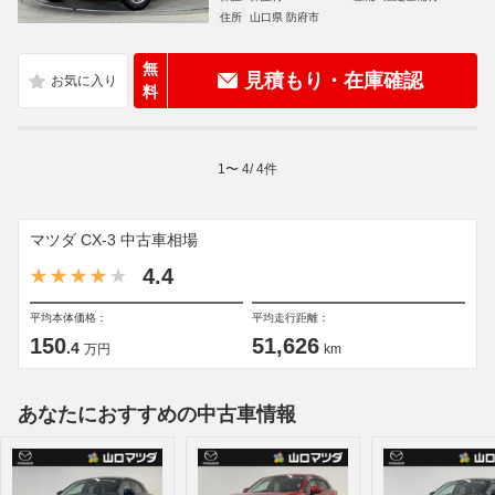
住所
山口県 防府市
無
見積もり・在庫確認
料
1
〜
4
/
4
件
マツダ CX-3 中古車相場
4.4
平均本体価格：
平均走行距離：
150
51,626
.4
万円
km
あなたにおすすめの中古車情報