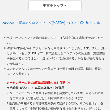
中古車トップへ
新車カタログ
マツダ(MAZDA)
CX-3の中古車
carview!
CX-3
仕様・オプション・装備の詳細については各販売店にお問い合わせくださ
い。
当情報の内容は各社により予告なく変更されることがあります。また、(株)
リクルートおよびLINEヤフー株式会社は当コンテンツの完全性、無誤謬性
を保証するものではなく、当コンテンツに起因するいかなる損害の責も負
いかねます。
コンテンツもしくはデータの全部または一部を無断で転写、転載、複製す
ることを禁じます。
カーセンサーの支払総額は店頭乗り出し価格です
支払総額（税込） ＝ 車両本体価格＋諸費用
カーセンサーの支払総額は店頭納車を前提にしています。自宅への納車
をご希望された場合などは、別途納車費用がかかります
販売店の所在する所轄運輸支局以外で登録する際や、車の定置場所、登
録月によって、手数料や税金の額が異なる場合があります。詳しくは