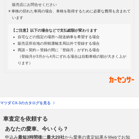
販売店にお問合せください
車検の切れた車両の場合、車検を取得するために必要な費用も含まれて
います
【ご注意】以下の場合などで支払総額が変わります
自宅などの指定の場所へ陸送納車を希望する場合
販売店所在地の所轄運輸支局以外で登録する場合
商談～契約～登録の間に「登録月」がずれる場合
（登録月が3月から4月にずれる場合は自動車税の額が大きく上が
ります）
マツダ CX-3のカタログを見る
車査定を依頼する
あなたの愛車、今いくら？
申込み
最短3時間後
に
最大20社
から愛車の査定結果をWebでお知