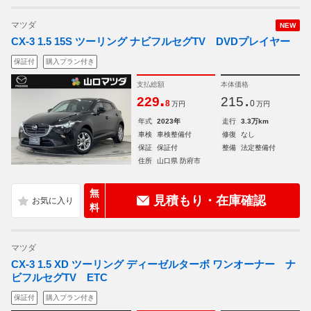
マツダ
NEW
CX-3 1.5 15S ツーリング ナビフルセグTV DVDプレイヤー
保証付
購入プラン付き
支払総額
本体価格
.
.
229
215
8
0
万円
万円
年式
2023年
走行
3.3万km
車検
車検整備付
修復
なし
保証
保証付
整備
法定整備付
住所
山口県 防府市
無
見積もり・在庫確認
料
マツダ
CX-3 1.5 XD ツーリング ディーゼルターボ ワンオーナー ナ
ビフルセグTV ETC
保証付
購入プラン付き