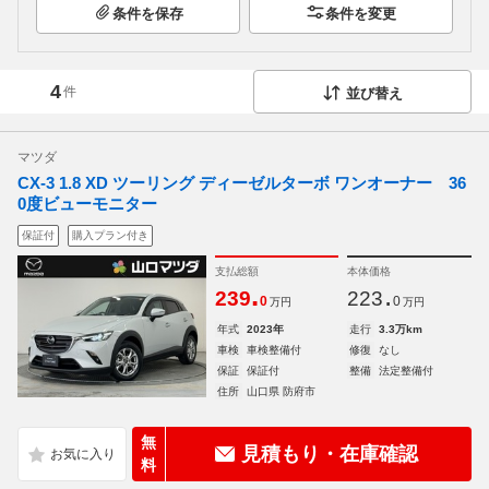
条件を保存
条件を変更
4
件
並び替え
マツダ
CX-3 1.8 XD ツーリング ディーゼルターボ ワンオーナー 36
0度ビューモニター
保証付
購入プラン付き
支払総額
本体価格
.
.
239
223
0
0
万円
万円
年式
2023年
走行
3.3万km
車検
車検整備付
修復
なし
保証
保証付
整備
法定整備付
住所
山口県 防府市
無
見積もり・在庫確認
料