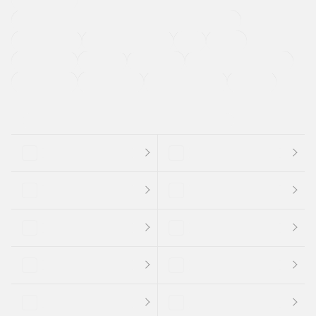
過給機設定モデル（ターボ・スーパーチャージャーなど)
ETC
CDプレーヤー
カーナビゲーション
禁煙車
法定整備付き
保証付き
エアバッグ
ディスチャージドランプ
支払総顔あり
クーポンあり
車両品質評価書付
新着車両