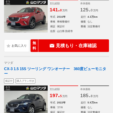
支払総額
本体価格
.
.
141
125
0
0
万円
万円
年式
2016年
走行
4.3万km
車検
車検整備付
修復
なし
保証
保証付
整備
法定整備付
住所
山口県 防府市
無
見積もり・在庫確認
料
マツダ
CX-3 1.5 15S ツーリング ワンオーナー 360度ビューモニタ
ー
保証付
購入プラン付き
支払総額
本体価格
.
.
197
185
5
8
万円
万円
年式
2022年
走行
5.9万km
車検
'27/6
修復
なし
保証
保証付
整備
法定整備付