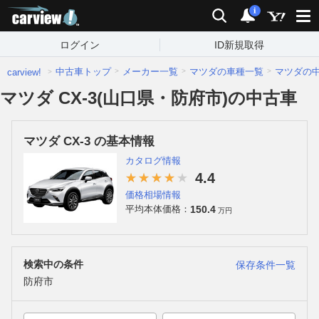
carview!
検索
通知
i
ログイン
ID新規取得
中古車トップ
メーカー一覧
マツダの車種一覧
マツダの
carview!
マツダ CX-3(山口県・防府市)の中古車
マツダ CX-3 の基本情報
カタログ情報
4.4
価格相場情報
150.4
平均本体価格：
万円
検索中の条件
保存条件一覧
防府市