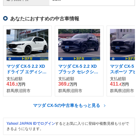
あなたにおすすめの中古車情報
マツダ CX-5 2.2 XD
マツダ CX-5 2.2 XD
マツダ CX-5 2
ドライブ エディショ
ブラック セレクショ
スポーツ アピ
ン ディーゼルターボ
ン ディーゼルターボ
ス ディーゼル
支払総額
支払総額
支払総額
4WD
4WD
4WD
416
369
411
.3
万円
.2
万円
.4
万円
群馬県沼田市
群馬県沼田市
群馬県沼田市
マツダ CX-5の中古車をもっと見る
Yahoo! JAPAN IDでログイン
するとお気に入りに登録や複数見積もりがで
きるようになります。