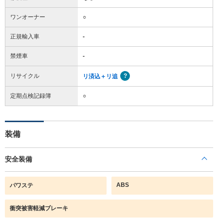
ワンオーナー
○
正規輸入車
-
禁煙車
-
リサイクル
リ済込＋リ追
定期点検記録簿
○
装備
安全装備
ABS
パワステ
衝突被害軽減ブレーキ