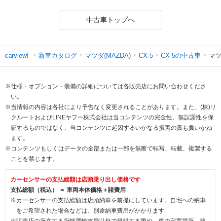
中古車トップへ
新車カタログ
マツダ(MAZDA)
CX-5の中古車
マツ
carview!
CX-5
※仕様・オプション・装備の詳細については各販売店にお問い合わせくださ
い。
※当情報の内容は各社により予告なく変更されることがあります。また、(株)リ
クルートおよびLINEヤフー株式会社は当コンテンツの完全性、無誤謬性を保
証するものではなく、当コンテンツに起因するいかなる損害の責も負いかね
ます。
※コンテンツもしくはデータの全部または一部を無断で転写、転載、複製する
ことを禁じます。
カーセンサーの支払総額は店頭乗り出し価格です
支払総額（税込） ＝ 車両本体価格＋諸費用
※カーセンサーの支払総額は店頭納車を前提にしています。自宅への納車
をご希望された場合などは、別途納車費用がかかります
※販売店の所在する所轄運輸支局以外で登録する際や、車の定置場所、登