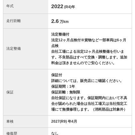
2022
年式
(R4)
年
2.6
走行距離
万km
法定整備付
法定12ヶ月点検付※貨物など一部車両は6ヶ月
点検
法定整備
自社工場による法定12ヶ月点検整備を行いま
す。不良部品はすべて交換・調整します。追加
料金は頂きませんのでご安心ください。
保証付
詳細については、販売店にご確認ください。
保証期間：1年
保証
保証距離：無制限
自社保証になります。保証期間内において不具
合が認められた場合は当社工場又は当社指定工
場にて無償修理します。（消耗部品は対象外）
車検
2027(R9) 年4月
修復歴
なし