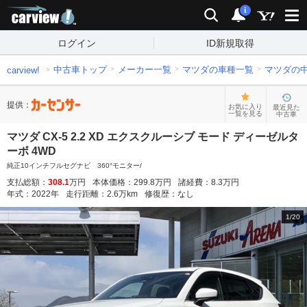
carview!
検索
通知
i
ログイン
ID新規取得
中古車トップ
メーカー一覧
マツダの車種一覧
マツダの
carview!
提供：
お気に入り
最近見た
一覧を見る
中古車
マツダ CX-5 2.2 XD エクスクルーシブ モード ディーゼルタ
ーボ 4WD
純正10インチフルセグナビ 360°モニター/
支払総額：
308.1
万円
本体価格：
299.8
万円
諸経費：
8.3
万円
年式：
2022
年
走行距離：
2.6
万km
修復歴：
なし
1
/
20