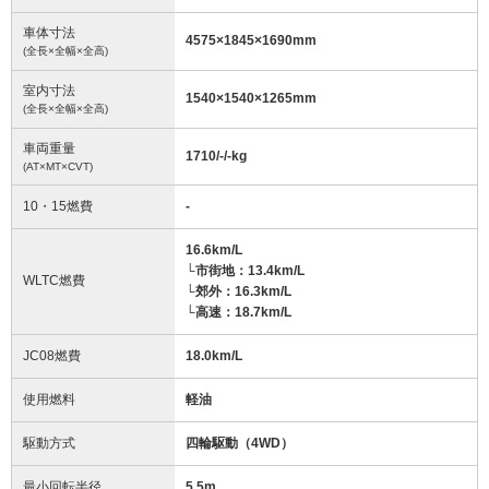
車体寸法
4575
×
1845
×
1690
mm
(全長×全幅×全高)
室内寸法
1540
×
1540
×
1265
mm
(全長×全幅×全高)
車両重量
1710/-/-
kg
(AT×MT×CVT)
10・15燃費
-
16.6km/L
└市街地：13.4km/L
WLTC燃費
└郊外：16.3km/L
└高速：18.7km/L
JC08燃費
18.0km/L
使用燃料
軽油
駆動方式
四輪駆動（4WD）
最小回転半径
5.5
m