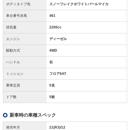
ボディタイプ色
スノーフレイクホワイトパールマイカ
車台番号末尾
461
排気量
2200cc
エンジン
ディーゼル
駆動方式
4WD
ハンドル
右
ミッション
フロア6AT
乗車定員
5名
ドア数
5枚
新車時の車種スペック
発売年月
21(R3)/12