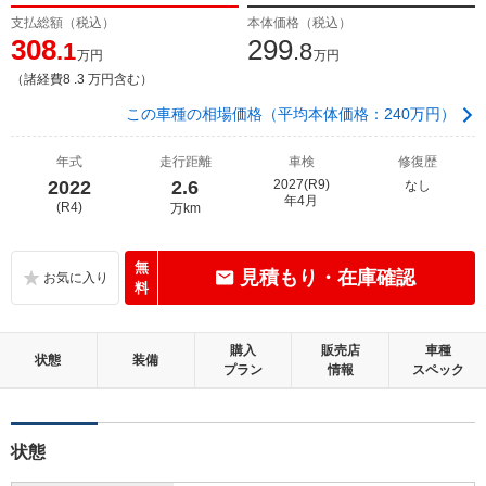
支払総額（税込）
本体価格（税込）
308
299
.1
.8
万円
万円
（諸経費8 .3 万円含む）
この車種の相場価格（平均本体価格：240万円）
年式
走行距離
車検
修復歴
2022
2.6
2027(R9)
なし
年4月
(R4)
万km
無
見積もり・在庫確認
料
購入
販売店
車種
状態
装備
プラン
情報
スペック
状態