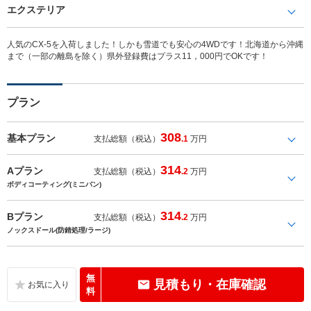
エクステリア
人気のCX-5を入荷しました！しかも雪道でも安心の4WDです！北海道から沖縄
まで（一部の離島を除く）県外登録費はプラス11，000円でOKです！
プラン
308
基本プラン
支払総額（税込）
.1
万円
314
Aプラン
支払総額（税込）
.2
万円
ボディコーティング(ミニバン)
314
Bプラン
支払総額（税込）
.2
万円
ノックスドール(防錆処理/ラージ)
無
見積もり・在庫確認
料