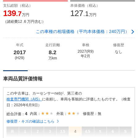
支払総額（税込）
本体価格（税込）
139
127
.7
.1
万円
万円
（諸経費12 .6 万円含む）
この車種の相場価格（平均本体価格：240万円）
年式
走行距離
車検
修復歴
2017
8.2
2027(R9)
なし
年2月
(H29)
万km
車両品質評価情報
この中古車は、カーセンサーnetが、第三者の
検査専門機関（AIS）
に依頼し、車両を客観的に評価したものです。（検査
日：2026年6月9日）
4
内装：
外装：
修復歴：無
総合評価：
修復歴・キズの確認はこちら
R
1
2
3
3.5
4
4.5
5
6
S