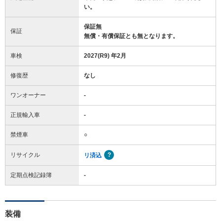
い。
保証無
保証
無償・有償保証とも無となります。
車検
2027(R9) 年2月
修復歴
なし
ワンオーナー
-
正規輸入車
-
禁煙車
○
リサイクル
リ済込
定期点検記録簿
-
装備