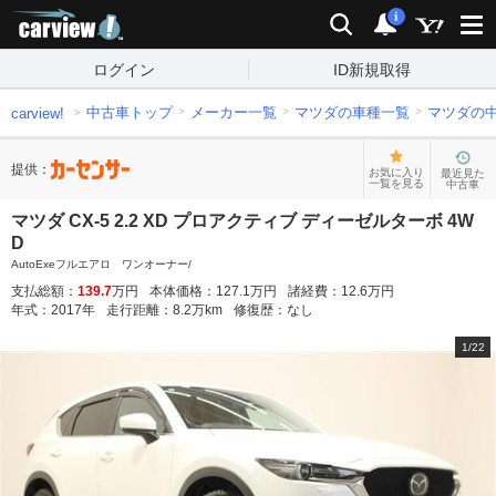
carview!
検索
通知
i
ログイン
ID新規取得
中古車トップ
メーカー一覧
マツダの車種一覧
マツダの
carview!
提供：
お気に入り
最近見た
一覧を見る
中古車
マツダ CX-5 2.2 XD プロアクティブ ディーゼルターボ 4W
D
AutoExeフルエアロ ワンオーナー/
支払総額：
139.7
万円
本体価格：
127.1
万円
諸経費：
12.6
万円
年式：
2017
年
走行距離：
8.2
万km
修復歴：
なし
1
/
22