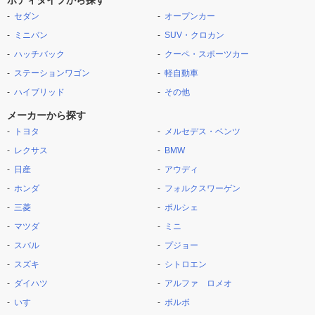
ボディタイプから探す
セダン
オープンカー
ミニバン
SUV・クロカン
ハッチバック
クーペ・スポーツカー
ステーションワゴン
軽自動車
ハイブリッド
その他
メーカーから探す
トヨタ
メルセデス・ベンツ
レクサス
BMW
日産
アウディ
ホンダ
フォルクスワーゲン
三菱
ポルシェ
マツダ
ミニ
スバル
プジョー
スズキ
シトロエン
ダイハツ
アルファ ロメオ
いすゞ
ボルボ