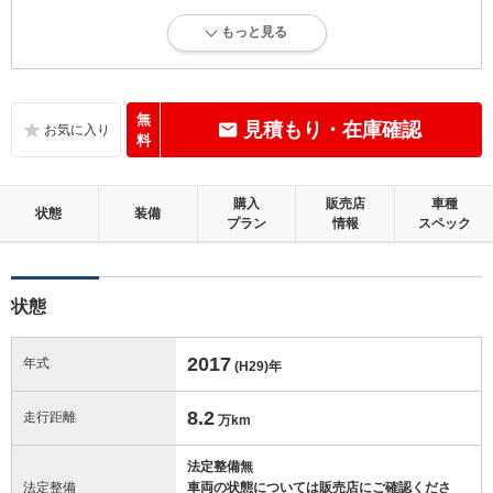
4
総合評価：
もっと見る
内外装に目立たない多少のキズ、ヘコミが認められる状態です。
内装：
標準的に使用されていて、多少のコゲ、スレ、キズがあります。
無
見積もり・在庫確認
料
外装：
多少のキズ、ヘコミなどがあります。
購入
販売店
車種
状態
装備
プラン
情報
スペック
修復歴：無
この中古車の「車両品質評価書」を見る
状態
2017
年式
(H29)
年
8.2
走行距離
万km
法定整備無
法定整備
車両の状態については販売店にご確認くださ