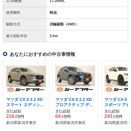
JC08燃費
17.2km/L
使用燃料
軽油
駆動方式
四輪駆動（4WD）
最小回転半径
5.5
m
あなたにおすすめの中古車情報
マツダ CX-5 2.2 XD
マツダ CX-5 2.2 XD
マツダ CX-5 2
スマート エディショ
プロアクティブ ディ
スポーツ アピ
ン ディーゼルターボ
ーゼルターボ
ス ディーゼル
支払総額
支払総額
支払総額
4WD
218
64
243
.4
万円
.9
万円
.8
万円
新潟県新潟市東区
新潟県新潟市東区
新潟県新潟市東