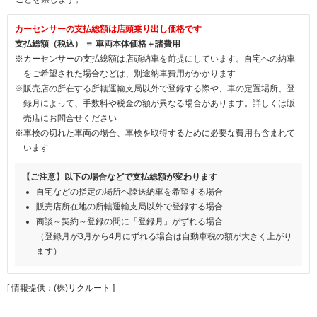
カーセンサーの支払総額は店頭乗り出し価格です
支払総額（税込） ＝ 車両本体価格＋諸費用
※カーセンサーの支払総額は店頭納車を前提にしています。自宅への納車
をご希望された場合などは、別途納車費用がかかります
※販売店の所在する所轄運輸支局以外で登録する際や、車の定置場所、登
録月によって、手数料や税金の額が異なる場合があります。詳しくは販
売店にお問合せください
※車検の切れた車両の場合、車検を取得するために必要な費用も含まれて
います
【ご注意】以下の場合などで支払総額が変わります
自宅などの指定の場所へ陸送納車を希望する場合
販売店所在地の所轄運輸支局以外で登録する場合
商談～契約～登録の間に「登録月」がずれる場合
（登録月が3月から4月にずれる場合は自動車税の額が大きく上がり
ます）
[ 情報提供：(株)リクルート ]