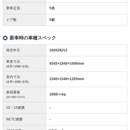
乗車定員
5名
ドア数
5枚
新車時の車種スペック
発売年月
16(H28)/12
車体寸法
4545
×
1840
×
1690
mm
(全長×全幅×全高)
室内寸法
1540
×
1540
×
1265
mm
(全長×全幅×全高)
車両重量
1680/-/-
kg
(AT×MT×CVT)
10・15燃費
-
WLTC燃費
-