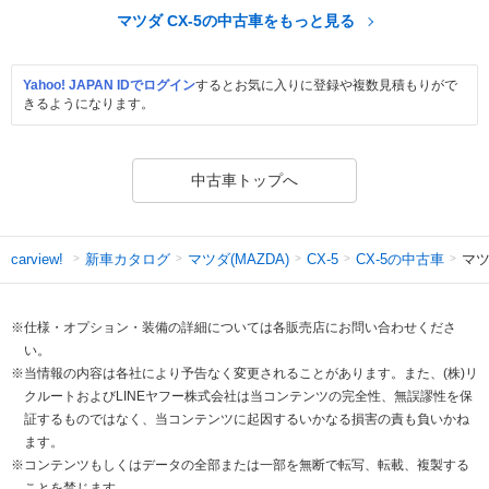
マツダ CX-5の中古車をもっと見る
Yahoo! JAPAN IDでログイン
するとお気に入りに登録や複数見積もりがで
きるようになります。
中古車トップへ
新車カタログ
マツダ(MAZDA)
CX-5の中古車
マツ
carview!
CX-5
※仕様・オプション・装備の詳細については各販売店にお問い合わせくださ
い。
※当情報の内容は各社により予告なく変更されることがあります。また、(株)リ
クルートおよびLINEヤフー株式会社は当コンテンツの完全性、無誤謬性を保
証するものではなく、当コンテンツに起因するいかなる損害の責も負いかね
ます。
※コンテンツもしくはデータの全部または一部を無断で転写、転載、複製する
ことを禁じます。