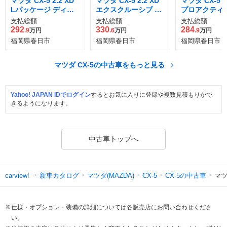
マツダ CX-5 2.2 XD
マツダ CX-5 2.2 XD
マツダ CX-5 2.
Lパッケージ ディー
エクスクルーシブ モ
プロアクティ
ゼルターボ
ード ディーゼルター
支払総額
支払総額
支払総額
ボ
292
330
284
.9
万円
.6
万円
.9
万円
福岡県春日市
福岡県春日市
福岡県春日市
マツダ CX-5の中古車をもっと見る
Yahoo! JAPAN IDでログイン
するとお気に入りに登録や複数見積もりがで
きるようになります。
中古車トップへ
新車カタログ
マツダ(MAZDA)
CX-5の中古車
マツ
carview!
CX-5
※仕様・オプション・装備の詳細については各販売店にお問い合わせくださ
い。