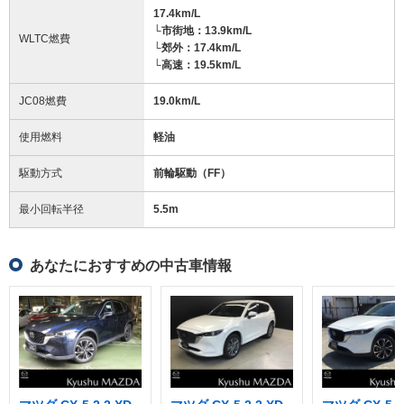
17.4km/L
└市街地：13.9km/L
WLTC燃費
└郊外：17.4km/L
└高速：19.5km/L
JC08燃費
19.0km/L
使用燃料
軽油
駆動方式
前輪駆動（FF）
最小回転半径
5.5
m
あなたにおすすめの中古車情報