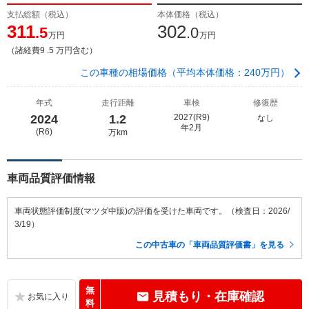
支払総額（税込）
本体価格（税込）
311
302
.5
.0
万円
万円
（諸経費9 .5 万円含む）
この車種の相場価格（平均本体価格：240万円）
年式
走行距離
車検
修復歴
2024
1.2
2027(R9)
なし
年2月
(R6)
万km
車両品質評価情報
車両状態評価制度(マツダ中販)の評価を受けた車両です。（検査日：2026/
3/19）
この中古車の「車両品質評価書」を見る
無
見積もり・在庫確認
料