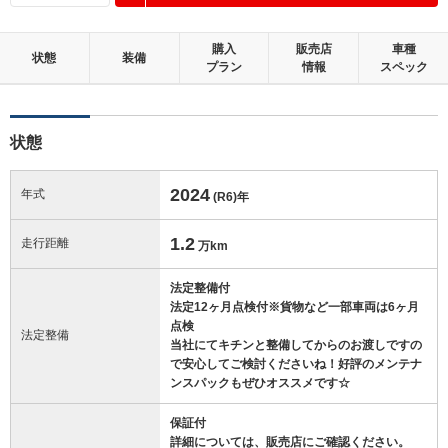
購入
販売店
車種
状態
装備
プラン
情報
スペック
状態
2024
年式
(R6)
年
1.2
走行距離
万km
法定整備付
法定12ヶ月点検付※貨物など一部車両は6ヶ月
点検
法定整備
当社にてキチンと整備してからのお渡しですの
で安心してご検討くださいね！好評のメンテナ
ンスパックもぜひオススメです☆
保証付
詳細については、販売店にご確認ください。