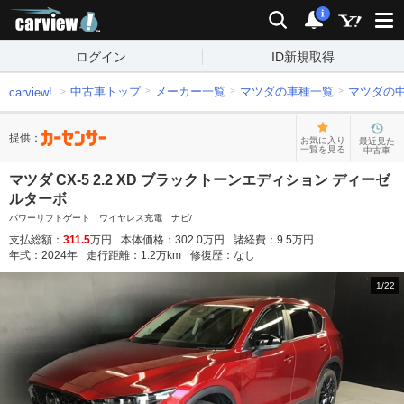
carview!
検索
通知
i
ログイン
ID新規取得
中古車トップ
メーカー一覧
マツダの車種一覧
マツダの
carview!
提供：
お気に入り
最近見た
一覧を見る
中古車
マツダ CX-5 2.2 XD ブラックトーンエディション ディーゼ
ルターボ
パワーリフトゲート ワイヤレス充電 ナビ/
支払総額：
311.5
万円
本体価格：
302.0
万円
諸経費：
9.5
万円
年式：
2024
年
走行距離：
1.2
万km
修復歴：
なし
1
/
22