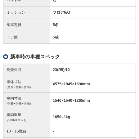
ミッション
フロア6AT
乗車定員
5名
ドア数
5枚
新車時の車種スペック
発売年月
23(R5)/10
車体寸法
4575
×
1845
×
1690
mm
(全長×全幅×全高)
室内寸法
1540
×
1540
×
1265
mm
(全長×全幅×全高)
車両重量
1650/-/-
kg
(AT×MT×CVT)
10・15燃費
-