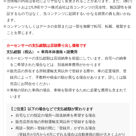
※当情報の内容は各社により予告なく変更されることがあります。また、(株)リ
クルートおよびLINEヤフー株式会社は当コンテンツの完全性、無誤謬性を保
証するものではなく、当コンテンツに起因するいかなる損害の責も負いかね
ます。
※コンテンツもしくはデータの全部または一部を無断で転写、転載、複製する
ことを禁じます。
カーセンサーの支払総額は店頭乗り出し価格です
支払総額（税込） ＝ 車両本体価格＋諸費用
※カーセンサーの支払総額は店頭納車を前提にしています。自宅への納車
をご希望された場合などは、別途納車費用がかかります
※販売店の所在する所轄運輸支局以外で登録する際や、車の定置場所、登
録月によって、手数料や税金の額が異なる場合があります。詳しくは販
売店にお問合せください
※車検の切れた車両の場合、車検を取得するために必要な費用も含まれて
います
【ご注意】以下の場合などで支払総額が変わります
自宅などの指定の場所へ陸送納車を希望する場合
販売店所在地の所轄運輸支局以外で登録する場合
商談～契約～登録の間に「登録月」がずれる場合
（登録月が3月から4月にずれる場合は自動車税の額が大きく上がり