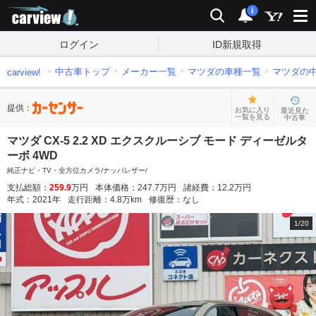
carview!
検索
通知
i
ログイン
ID新規取得
中古車トップ
メーカー一覧
マツダの車種一覧
マツダの
carview!
提供：
お気に入り
最近見た
一覧を見る
中古車
マツダ CX-5 2.2 XD エクスクルーシブ モード ディーゼルタ
ーボ 4WD
純正ナビ・TV・全方位カメラ/ナッパレザー/
支払総額：
259.9
万円
本体価格：
247.7
万円
諸経費：
12.2
万円
年式：
2021
年
走行距離：
4.8
万km
修復歴：
なし
1
/
20