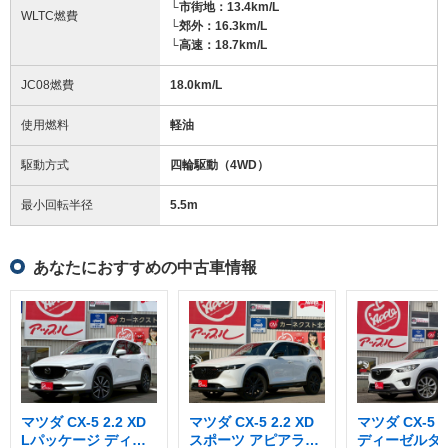
└市街地：13.4km/L
WLTC燃費
└郊外：16.3km/L
└高速：18.7km/L
JC08燃費
18.0km/L
使用燃料
軽油
駆動方式
四輪駆動（4WD）
最小回転半径
5.5
m
あなたにおすすめの中古車情報
マツダ CX-5 2.2 XD
マツダ CX-5 2.2 XD
マツダ CX-5 2
Lパッケージ ディー
スポーツ アピアラン
ディーゼルター