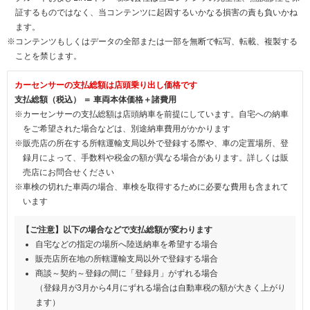
証するものではなく、当コンテンツに起因するいかなる損害の責も負いかね
ます。
※コンテンツもしくはデータの全部または一部を無断で転写、転載、複製する
ことを禁じます。
カーセンサーの支払総額は店頭乗り出し価格です
支払総額（税込） ＝ 車両本体価格＋諸費用
※カーセンサーの支払総額は店頭納車を前提にしています。自宅への納車
をご希望された場合などは、別途納車費用がかかります
※販売店の所在する所轄運輸支局以外で登録する際や、車の定置場所、登
録月によって、手数料や税金の額が異なる場合があります。詳しくは販
売店にお問合せください
※車検の切れた車両の場合、車検を取得するために必要な費用も含まれて
います
【ご注意】以下の場合などで支払総額が変わります
自宅などの指定の場所へ陸送納車を希望する場合
販売店所在地の所轄運輸支局以外で登録する場合
商談～契約～登録の間に「登録月」がずれる場合
（登録月が3月から4月にずれる場合は自動車税の額が大きく上がり
ます）