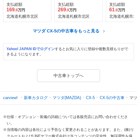
ゼルターボ 4WD
ス ディーゼルターボ
WD
支払総額
支払総額
支払総額
4WD
169
269
61
.9
万円
.9
万円
.9
万円
北海道札幌市北区
北海道札幌市北区
北海道札幌市北
マツダ CX-5の中古車をもっと見る
Yahoo! JAPAN IDでログイン
するとお気に入りに登録や複数見積もりがで
きるようになります。
中古車トップへ
新車カタログ
マツダ(MAZDA)
CX-5の中古車
マツ
carview!
CX-5
※仕様・オプション・装備の詳細については各販売店にお問い合わせくださ
い。
※当情報の内容は各社により予告なく変更されることがあります。また、(株)リ
クルートおよびLINEヤフー株式会社は当コンテンツの完全性、無誤謬性を保