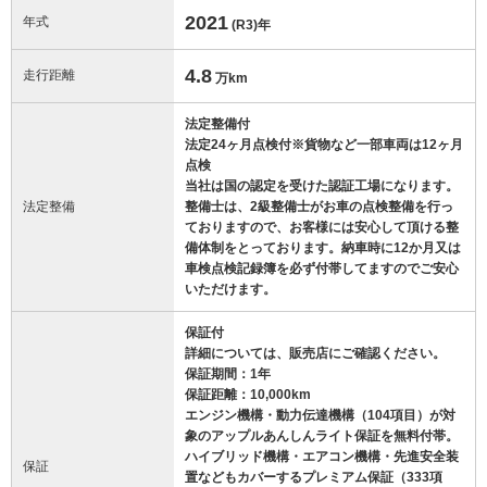
2021
年式
(R3)
年
4.8
走行距離
万km
法定整備付
法定24ヶ月点検付※貨物など一部車両は12ヶ月
点検
当社は国の認定を受けた認証工場になります。
法定整備
整備士は、2級整備士がお車の点検整備を行っ
ておりますので、お客様には安心して頂ける整
備体制をとっております。納車時に12か月又は
車検点検記録簿を必ず付帯してますのでご安心
いただけます。
保証付
詳細については、販売店にご確認ください。
保証期間：1年
保証距離：10,000km
エンジン機構・動力伝達機構（104項目）が対
象のアップルあんしんライト保証を無料付帯。
ハイブリッド機構・エアコン機構・先進安全装
保証
置などもカバーするプレミアム保証（333項