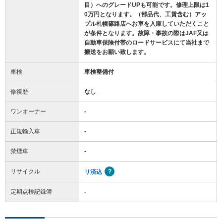
目）へのグレードUPも可能です。修理上限は1
0万円となります。（部品代、工賃含む）アッ
プル札幌篠路店へお車を入庫していただくこと
が条件となります。故障・事故の際はJAF又は
自動車保険付帯のロードサービスにて当社まで
搬送をお願い致します。
車検
車検整備付
修復歴
なし
ワンオーナー
-
正規輸入車
-
禁煙車
-
リサイクル
リ済込
定期点検記録簿
-