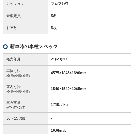
ミッション
フロア6AT
乗車定員
5名
ドア数
5枚
新車時の車種スペック
発売年月
21(R3)/12
車体寸法
4575
×
1845
×
1690
mm
(全長×全幅×全高)
室内寸法
1540
×
1540
×
1265
mm
(全長×全幅×全高)
車両重量
1710/-/-
kg
(AT×MT×CVT)
10・15燃費
-
16.6km/L