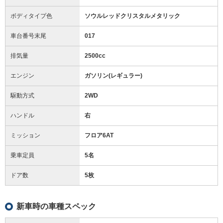
ボディタイプ色
ソウルレッドクリスタルメタリック
車台番号末尾
017
排気量
2500cc
エンジン
ガソリン(レギュラー)
駆動方式
2WD
ハンドル
右
ミッション
フロア6AT
乗車定員
5名
ドア数
5枚
新車時の車種スペック