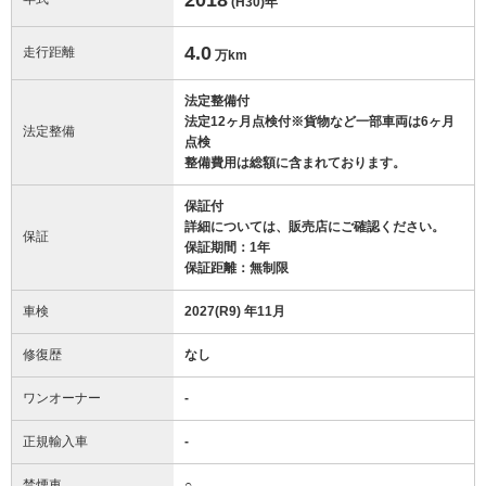
(H30)
年
4.0
走行距離
万km
法定整備付
法定12ヶ月点検付※貨物など一部車両は6ヶ月
法定整備
点検
整備費用は総額に含まれております。
保証付
詳細については、販売店にご確認ください。
保証
保証期間：1年
保証距離：無制限
車検
2027(R9) 年11月
修復歴
なし
ワンオーナー
-
正規輸入車
-
禁煙車
○