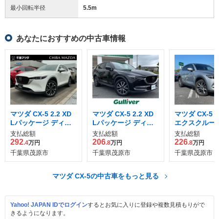
最小回転半径
5.5
m
あなたにおすすめの中古車情報
マツダ CX-5 2.2 XD
マツダ CX-5 2.2 XD
マツダ CX-5 2
Lパッケージ ディー
Lパッケージ ディー
エクスクルーシ
ゼルターボ
ゼルターボ
ード ディーゼ
支払総額
支払総額
支払総額
ボ
292
206
226
.4
万円
.8
万円
.8
万円
千葉県茂原市
千葉県茂原市
千葉県茂原市
マツダ CX-5の中古車をもっと見る
Yahoo! JAPAN IDでログイン
するとお気に入りに登録や複数見積もりがで
きるようになります。