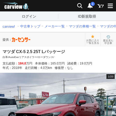
carview!
検索
通知
i
ログイン
ID新規取得
中古車トップ
メーカー一覧
マツダの車種一覧
マツダの
carview!
提供：
お気に入り
最近見た
一覧を見る
中古車
マツダ CX-5 2.5 25T Lパッケージ
白革/AutoExeリアスポイラー/ローダウンス/
支払総額：
184.0
万円
本体価格：
165.0
万円
諸経費：
19.0
万円
年式：
2018
年
走行距離：
4.0
万km
修復歴：
なし
1
/
20