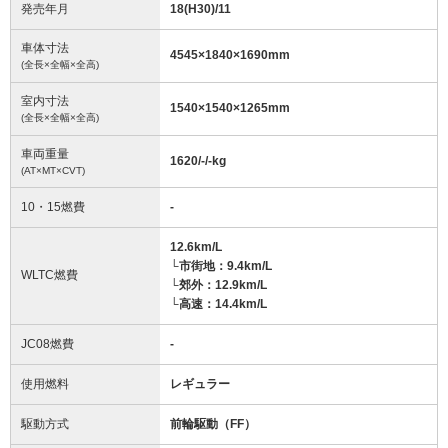
発売年月
18(H30)/11
車体寸法
4545
×
1840
×
1690
mm
(全長×全幅×全高)
室内寸法
1540
×
1540
×
1265
mm
(全長×全幅×全高)
車両重量
1620/-/-
kg
(AT×MT×CVT)
10・15燃費
-
12.6km/L
└市街地：9.4km/L
WLTC燃費
└郊外：12.9km/L
└高速：14.4km/L
JC08燃費
-
使用燃料
レギュラー
駆動方式
前輪駆動（FF）