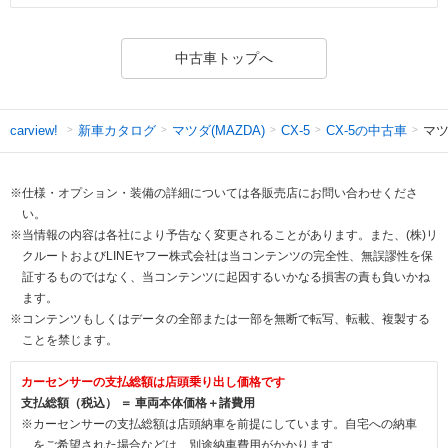
中古車トップへ
新車カタログ
マツダ(MAZDA)
CX-5の中古車
マツ
carview!
CX-5
※仕様・オプション・装備の詳細については各販売店にお問い合わせくださ
い。
※当情報の内容は各社により予告なく変更されることがあります。また、(株)リ
クルートおよびLINEヤフー株式会社は当コンテンツの完全性、無誤謬性を保
証するものではなく、当コンテンツに起因するいかなる損害の責も負いかね
ます。
※コンテンツもしくはデータの全部または一部を無断で転写、転載、複製する
ことを禁じます。
カーセンサーの支払総額は店頭乗り出し価格です
支払総額（税込） ＝ 車両本体価格＋諸費用
※カーセンサーの支払総額は店頭納車を前提にしています。自宅への納車
をご希望された場合などは、別途納車費用がかかります