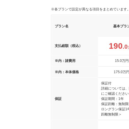
※各プランで設定が異なる項目をまとめています
プラン名
基本プラ
190
.0
支払総額（税込）
※内：諸費用
15
.0
万円
※内：本体価格
175
.0
万
保証付
詳細については、
にご確認ください
保証
保証期間：1年
保証距離：無制限
ロングラン保証1
距離無制限＞