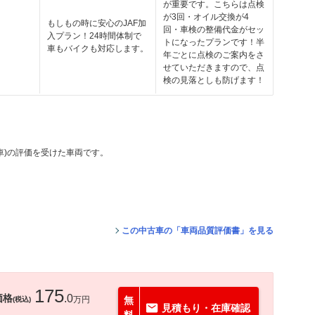
が重要です。こちらは点検
が3回・オイル交換が4
もしもの時に安心のJAF加
回・車検の整備代金がセッ
入プラン！24時間体制で
トになったプランです！半
車もバイクも対応します。
年ごとに点検のご案内をさ
せていただきますので、点
検の見落としも防げます！
動車)の評価を受けた車両です。
。
この中古車の「車両品質評価書」を見る
175
価格
.0
万円
無
(税込)
見積もり・在庫確認