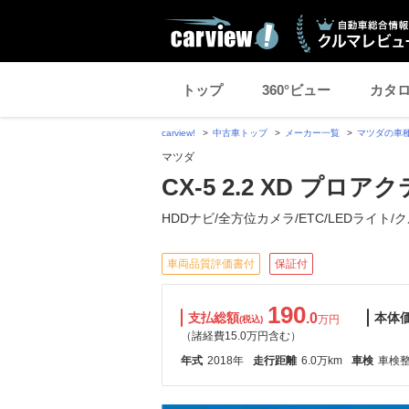
トップ
360°ビュー
カタ
carview!
中古車トップ
メーカー一覧
マツダの車
マツダ
CX-5 2.2 XD プ
HDDナビ/全方位カメラ/ETC/LEDライト/
車両品質評価書付
保証付
190
支払総額
.0
本体
万円
(税込)
（諸経費15.0万円含む）
年式
2018年
走行距離
6.0万km
車検
車検