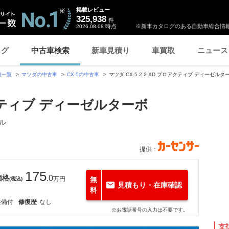
掲載レビュー
325,938
件
時点
※新車カタログのある自動車総合情報
2026.08.08
ログ
中古車検索
新車見積り
車買取
ニュース
種一覧
マツダの中古車
CX-5の中古車
マツダ CX-5 2.2 XD プロアクティブ ディーゼルタ
ロアクティブ ディーゼルターボ
クル
提供：
175
価格
.0
万円
無
(税込)
見積もり・在庫確認
料
整備付
修復歴
なし
※お電話番号の入力は不要です。
支