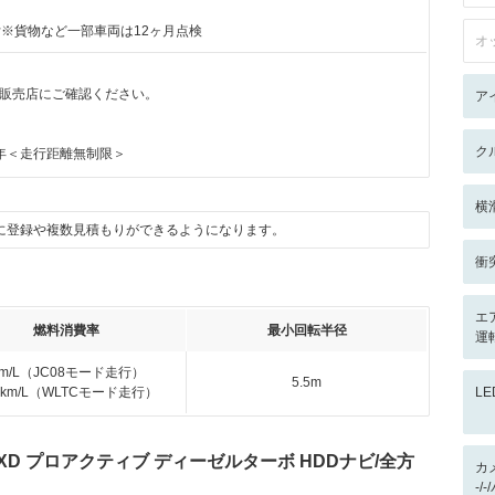
付※貨物など一部車両は12ヶ月点検
オ
販売店にご確認ください。
ア
ク
年＜走行距離無制限＞
横
に登録や複数見積もりができるようになります。
衝
エ
燃料消費率
最小回転半径
運
km/L（JC08モード走行）
5.5m
.4km/L（WLTCモード走行）
L
2 XD プロアクティブ ディーゼルターボ HDDナビ/全方
カ
-/