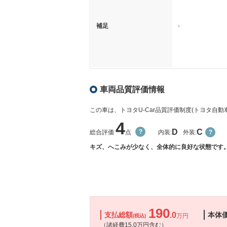
補足
-
車両品質評価情報
この車は、トヨタU-Car品質評価制度(トヨタ自
4
D
C
総合評価
点
内装:
外装:
キズ、へこみが少なく、全体的に良好な状態です
190
支払総額
.0
本体
万円
(税込)
（諸経費15.0万円含む）