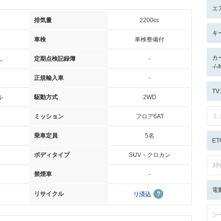
エ
排気量
2200cc
キ
車検
車検整備付
カ
し
定期点検記録簿
-
-/-
正規輸入車
-
T
ル
駆動方式
2WD
ミ
ミッション
フロア6AT
乗車定員
5名
ET
ボディタイプ
SUV・クロカン
3
禁煙車
-
電
リサイクル
リ済込
シ