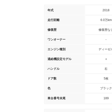
年式
2018
走行距離
6.0万km
修復歴
修復歴な
ワンオーナー
-
エンジン種別
ディーゼ
過給機設定モデル
○
ハンドル
右
ドア数
5枚
色
ブラック
車台番号末尾
189