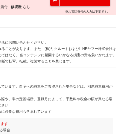
料
整備付
修復歴
なし
※お電話番号の入力は不要です。
売店にお問い合わせください。
ることがあります。また、(株)リクルートおよびLINEヤフー株式会社は
のではなく、当コンテンツに起因するいかなる損害の責も負いかねます。
無断で転写、転載、複製することを禁じます。
す
しています。自宅への納車をご希望された場合などは、別途納車費用が
る際や、車の定置場所、登録月によって、手数料や税金の額が異なる場
ださい
めに必要な費用も含まれています
ります
る場合