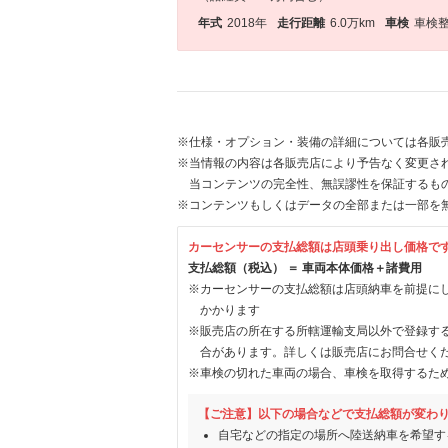
年式
2018年
走行距離
6.0万km
車検
車検
※仕様・オプション・装備の詳細については各販
※当情報の内容は各販売店により予告なく変更され
当コンテンツの完全性、無誤謬性を保証するも
※コンテンツもしくはデータの全部または一部を
カーセンサーの支払総額は店頭乗り出し価格で
支払総額（税込） ＝ 車両本体価格＋諸費用
※カーセンサーの支払総額は店頭納車を前提に
かかります
※販売店の所在する所轄運輸支局以外で登録す
合があります。詳しくは販売店にお問合せく
※車検の切れた車両の場合、車検を取得するた
【ご注意】以下の場合などで支払総額が変わ
自宅などの指定の場所へ陸送納車を希望す