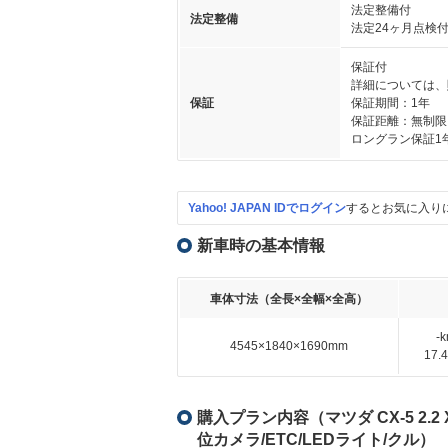
法定整備付
法定整備
法定24ヶ月点検
保証付
詳細については、
保証
保証期間：1年
保証距離：無制限
ロングラン保証1
Yahoo! JAPAN IDでログイン
するとお気に入り
新車時の基本情報
車体寸法（全長×全幅×全高）
-
4545×1840×1690mm
17
購入プラン内容（マツダ CX-5 2.
位カメラ/ETC/LEDライト/クル）