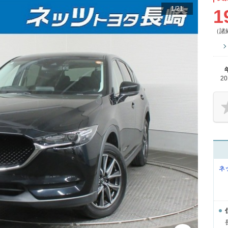
1
/
21
1
（諸
2
ネ