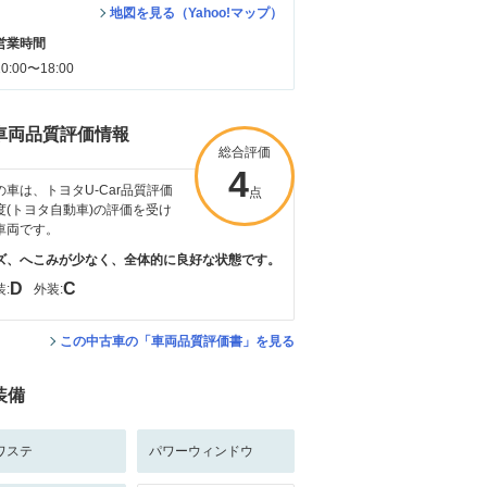
地図を見る（Yahoo!マップ）
営業時間
10:00〜18:00
車両品質評価情報
総合評価
4
の車は、トヨタU-Car品質評価
点
度(トヨタ自動車)の評価を受け
車両です。
ズ、へこみが少なく、全体的に良好な状態です。
D
C
:
外装:
この中古車の「車両品質評価書」を見る
装備
ワステ
パワーウィンドウ