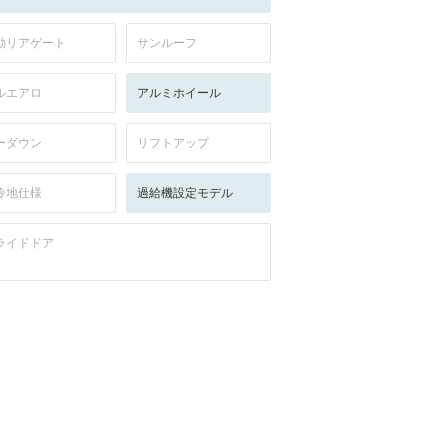
動リアゲート
サンルーフ
ルエアロ
アルミホイール
ーダウン
リフトアップ
冷地仕様
過給機設定モデル
ライドドア