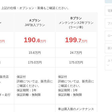
。上記の仕様・オプション・装備もご確認ください。
電
Bプラン
Aプラン
ン
メンテンナンス2年プラン
フ
JAF加入プラン
(ラージ車)
ロ
190
199
.6
.7
万円
万円
万円
寒
15
.6
万円
24
.7
万円
ス
円
175
.0
万円
175
.0
万円
-
販売店
保証付
保証付
。
詳細については、販売店に
詳細については、販売店に
ご確認ください。
ご確認ください。
保証期間：1年
保証期間：1年
年＜走行
保証距離：無制限
保証距離：無制限
車は購入後のメンテナンス