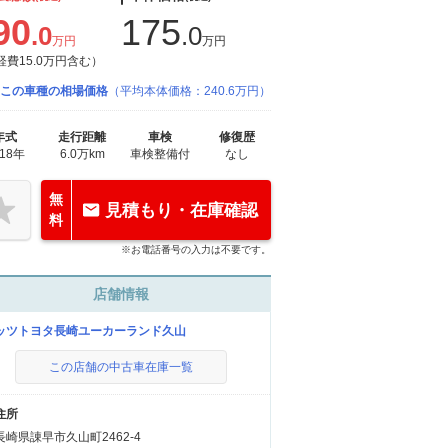
90
175
.0
.0
万円
万円
経費15.0万円含む）
この車種の相場価格
（平均本体価格：240.6万円）
年式
走行距離
車検
修復歴
018年
6.0万km
車検整備付
なし
無
見積もり・在庫確認
料
※お電話番号の入力は不要です。
店舗情報
ッツトヨタ長崎ユーカーランド久山
この店舗の中古車在庫一覧
住所
長崎県諌早市久山町2462-4