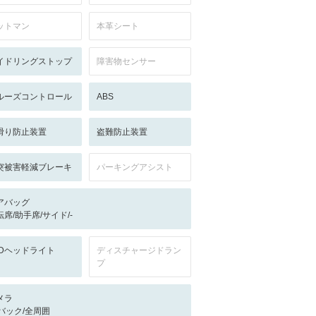
ットマン
本革シート
イドリングストップ
障害物センサー
ルーズコントロール
ABS
滑り防止装置
盗難防止装置
突被害軽減ブレーキ
パーキングアシスト
アバッグ
転席/助手席/サイド/-
EDヘッドライト
ディスチャージドラン
プ
メラ
-/バック/全周囲