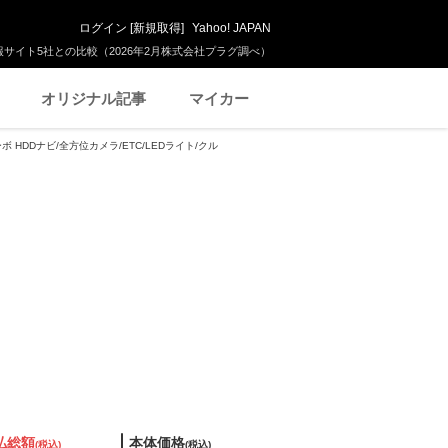
ログイン
[
新規取得
]
Yahoo! JAPAN
サイト5社との比較（2026年2月株式会社プラグ調べ）
オリジナル記事
マイカー
ーボ HDDナビ/全方位カメラ/ETC/LEDライト/クル
払総額
本体価格
(税込)
(税込)