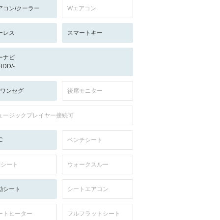
アコン/クーラー
Wエアコン
ーレス
スマートキー
ーナビ
/HDD/-
V:ワンセグ
後席モニター
ュージックプレイヤー接続可
C
ベンチシート
列シート
ウォークスルー
動シート
シートエアコン
ートヒーター
フルフラットシート