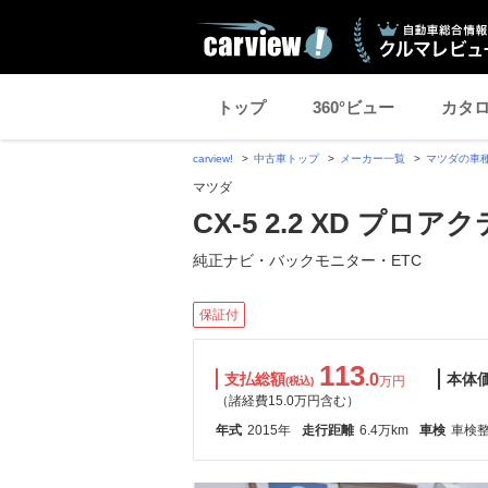
トップ
360°ビュー
カタ
carview!
中古車トップ
メーカー一覧
マツダの車
マツダ
CX-5 2.2 XD プ
純正ナビ・バックモニター・ETC
保証付
113
支払総額
.0
本体
万円
(税込)
（諸経費15.0万円含む）
年式
2015年
走行距離
6.4万km
車検
車検