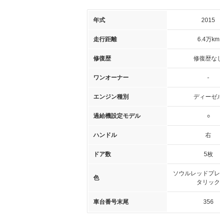
年式
2015
走行距離
6.4万km
修復歴
修復歴な
ワンオーナー
-
エンジン種別
ディーゼ
過給機設定モデル
○
ハンドル
右
ドア数
5枚
ソウルレッドプレ
色
タリック
車台番号末尾
356