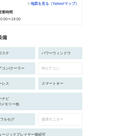
地図を見る（Yahoo!マップ）
営業時間
10:00〜19:00
装備
ワステ
パワーウィンドウ
アコン/クーラー
Wエアコン
ーレス
スマートキー
ーナビ
-/-/メモリー他
V:フルセグ
後席モニター
ュージックプレイヤー接続可