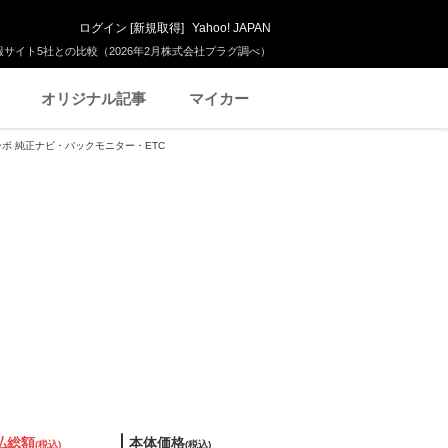
ログイン
[
新規取得
]
Yahoo! JAPAN
サイト5社との比較（2026年2月株式会社プラグ調べ）
オリジナル記事
マイカー
ルターボ 純正ナビ・バックモニター・ETC
払総額
本体価格
(税込)
(税込)