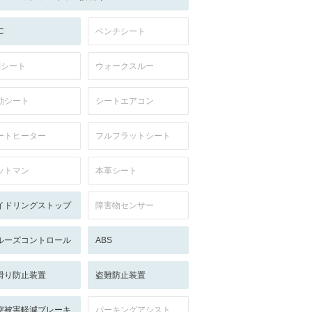
C
ベンチシート
列シート
ウォークスルー
動シート
シートエアコン
ートヒーター
フルフラットシート
ットマン
本革シート
イドリングストップ
障害物センサー
ルーズコントロール
ABS
滑り防止装置
盗難防止装置
突被害軽減ブレーキ
パーキングアシスト