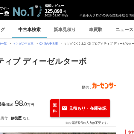
掲載レビュー
325,898
件
時点
※新車カタログのある自動車総合情報
2026.08.07
ログ
中古車検索
新車見積り
車買取
ニュース
種一覧
マツダの中古車
CX-5の中古車
マツダ CX-5 2.2 XD プロアクティブ ディーゼ
ロアクティブ ディーゼルターボ
提供：
98
価格
.0
万円
無
(税込)
見積もり・在庫確認
料
整備付
修復歴
なし
※お電話番号の入力は不要です。
支