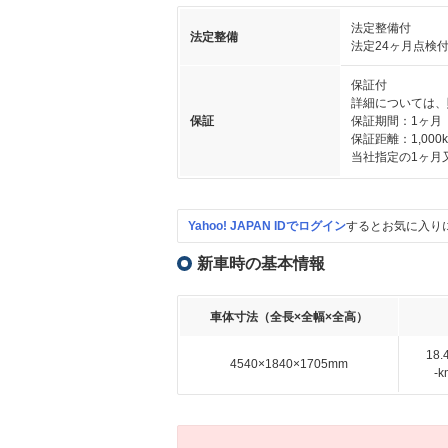
法定整備付
法定整備
法定24ヶ月点検
保証付
詳細については、
保証
保証期間：1ヶ月
保証距離：1,000
当社指定の1ヶ月
Yahoo! JAPAN IDでログイン
するとお気に入り
新車時の基本情報
車体寸法（全長×全幅×全高）
18
4540×1840×1705mm
-