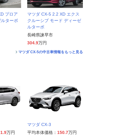
 XD プロア
マツダ CX-5 2.2 XD エクス
ゼルターボ
クルーシブ モード ディーゼ
ルターボ
長崎県諫早市
304.9
万円
マツダ CX-5の中古車情報をもっと見る
マツダ CX-3
1.9
万円
平均本体価格：
150.7
万円