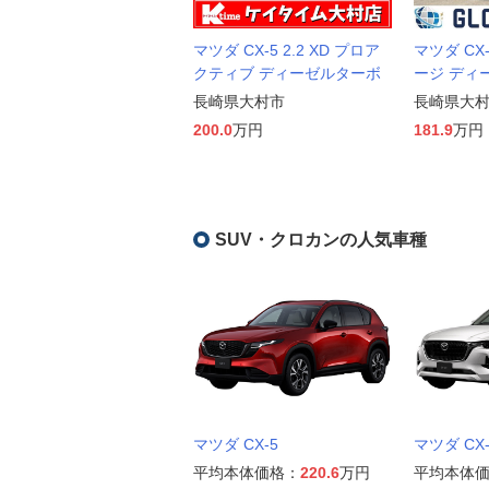
マツダ CX-5 2.2 XD プロア
マツダ CX-
クティブ ディーゼルターボ
ージ ディ
長崎県大村市
長崎県大
200.0
万円
181.9
万円
SUV・クロカンの人気車種
マツダ CX-5
マツダ CX-
平均本体価格：
220.6
万円
平均本体