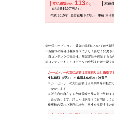
113
支払総額
.0
本体
万円
(税込)
（諸経費15.0万円含む）
年式
2015年
走行距離
6.4万km
車検
車検
※仕様・オプション・装備の詳細については各販
※当情報の内容は各販売店により予告なく変更され
当コンテンツの完全性、無誤謬性を保証するも
※コンテンツもしくはデータの全部または一部を
カーセンサーの支払総額は店頭乗り出し価格で
支払総額（税込） ＝ 車両本体価格＋諸費用
※カーセンサーの支払総額は店頭納車を前提に
かかります
※販売店の所在する所轄運輸支局以外で登録す
合があります。詳しくは販売店にお問合せく
※車検の切れた車両の場合、車検を取得するた