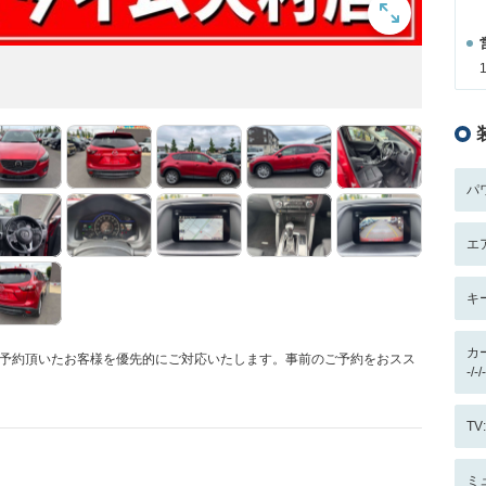
パ
エ
キ
カ
ご予約頂いたお客様を優先的にご対応いたします。事前のご予約をおスス
-/
T
ミ