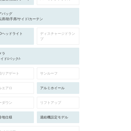
アバッグ
転席/助手席/サイド/カーテン
EDヘッドライト
ディスチャージドラン
プ
メラ
サイド/バック/-
動リアゲート
サンルーフ
ルエアロ
アルミホイール
ーダウン
リフトアップ
冷地仕様
過給機設定モデル