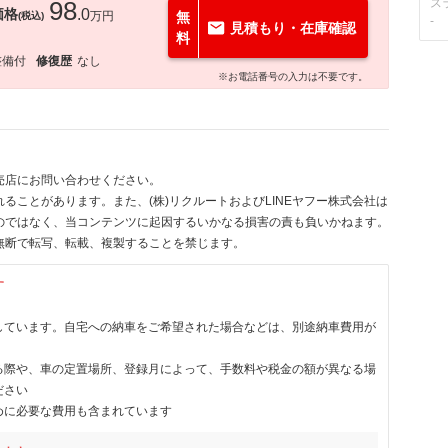
98
ス
価格
.0
万円
無
(税込)
-
見積もり・在庫確認
料
整備付
修復歴
なし
※お電話番号の入力は不要です。
売店にお問い合わせください。
ることがあります。また、(株)リクルートおよびLINEヤフー株式会社は
のではなく、当コンテンツに起因するいかなる損害の責も負いかねます。
無断で転写、転載、複製することを禁じます。
す
しています。自宅への納車をご希望された場合などは、別途納車費用が
る際や、車の定置場所、登録月によって、手数料や税金の額が異なる場
ださい
めに必要な費用も含まれています