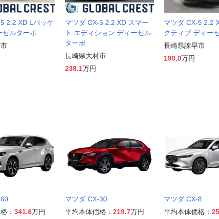
5 2.2 XD Lパッケ
マツダ CX-5 2.2 XD スマー
マツダ CX-5 2.2
ーゼルターボ
ト エディション ディーゼル
クティブ ディー
ターボ
村市
長崎県諌早市
長崎県大村市
190.0
万円
238.1
万円
60
マツダ CX-30
マツダ CX-8
価格：
341.6
万円
平均本体価格：
219.7
万円
平均本体価格：
25