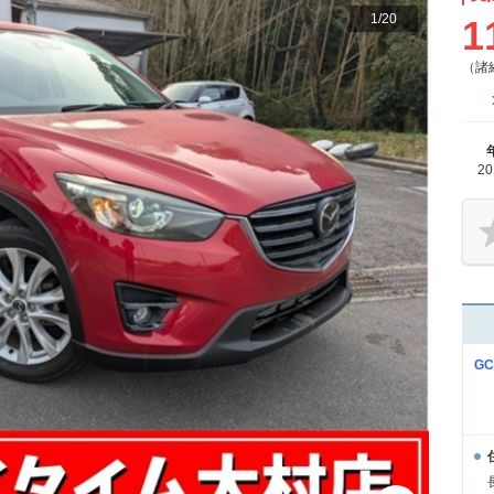
1
/
20
1
（諸
2
G