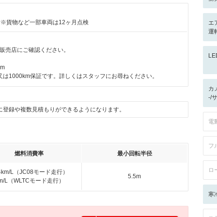
付※貨物など一部車両は12ヶ月点検
エ
運
販売店にご確認ください。
L
km
又は1000km保証です。詳しくはスタッフにお尋ねください。
カ
-/
に登録や複数見積もりができるようになります。
電
フ
燃料消費率
最小回転半径
ロ
.4km/L（JC08モード走行）
5.5m
km/L（WLTCモード走行）
寒