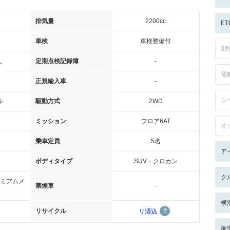
排気量
2200cc
ET
車検
車検整備付
3
し
定期点検記録簿
-
電
正規輸入車
-
シ
ル
駆動方式
2WD
ミッション
フロア6AT
オ
乗車定員
5名
ア
ボディタイプ
SUV・クロカン
ク
ミアムメ
禁煙車
-
横
リサイクル
リ済込
衝