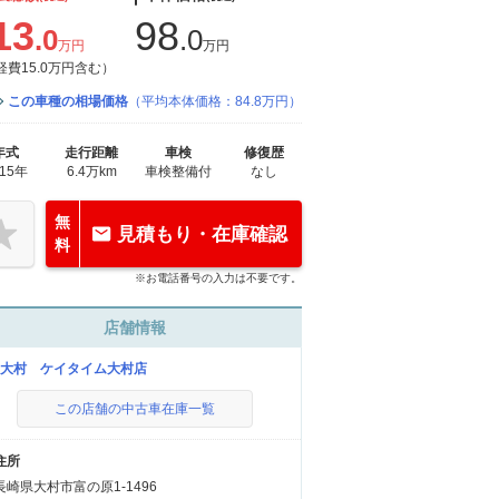
13
98
.0
.0
万円
万円
経費15.0万円含む）
この車種の相場価格
（平均本体価格：84.8万円）
年式
走行距離
車検
修復歴
015年
6.4万km
車検整備付
なし
無
見積もり・在庫確認
料
※お電話番号の入力は不要です。
店舗情報
C大村 ケイタイム大村店
この店舗の中古車在庫一覧
住所
長崎県大村市富の原1-1496