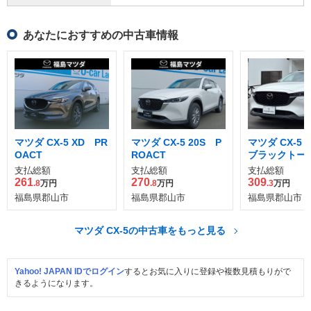
あなたにおすすめの中古車情報
マツダ CX-5 XD PR
マツダ CX-5 20S P
マツダ CX-5 2
OACT
ROACT
ブラックトー
ィション ディ
支払総額
支払総額
支払総額
ターボ 4WD
261
270
309
.8
万円
.8
万円
.3
万円
福島県郡山市
福島県郡山市
福島県郡山市
マツダ CX-5の中古車をもっと見る
Yahoo! JAPAN IDでログイン
するとお気に入りに登録や複数見積もりがで
きるようになります。