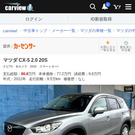
carview!
検索
通知
i
ログイン
ID新規取得
中古車トップ
メーカー一覧
マツダの車種一覧
マツダの
carview!
提供：
お気に入り
最近見た
一覧を見る
中古車
マツダ CX-5 2.0 20S
ナビTV Bカメラ DVD スマートキー/
支払総額：
86.8
万円
本体価格：
77.2
万円
諸経費：
9.6
万円
年式：
2012
年
走行距離：
9.5
万km
修復歴：
なし
1
/
26