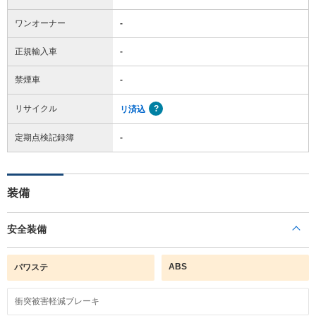
ワンオーナー
-
正規輸入車
-
禁煙車
-
リサイクル
リ済込
定期点検記録簿
-
装備
安全装備
ABS
パワステ
衝突被害軽減ブレーキ