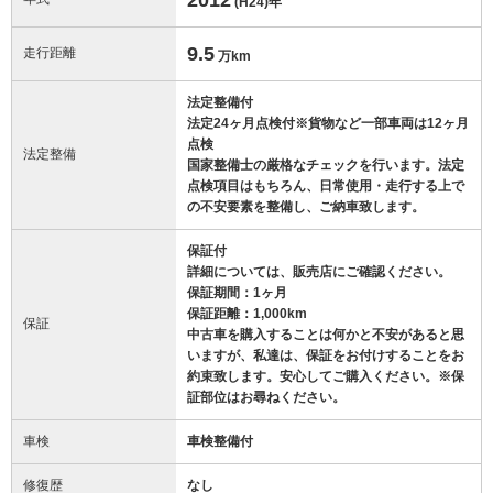
(H24)
年
9.5
走行距離
万km
法定整備付
法定24ヶ月点検付※貨物など一部車両は12ヶ月
点検
法定整備
国家整備士の厳格なチェックを行います。法定
点検項目はもちろん、日常使用・走行する上で
の不安要素を整備し、ご納車致します。
保証付
詳細については、販売店にご確認ください。
保証期間：1ヶ月
保証距離：1,000km
保証
中古車を購入することは何かと不安があると思
いますが、私達は、保証をお付けすることをお
約束致します。安心してご購入ください。※保
証部位はお尋ねください。
車検
車検整備付
修復歴
なし