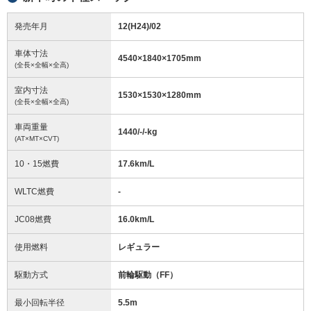
発売年月
12(H24)/02
車体寸法
4540
×
1840
×
1705
mm
(全長×全幅×全高)
室内寸法
1530
×
1530
×
1280
mm
(全長×全幅×全高)
車両重量
1440/-/-
kg
(AT×MT×CVT)
10・15燃費
17.6km/L
WLTC燃費
-
JC08燃費
16.0km/L
使用燃料
レギュラー
駆動方式
前輪駆動（FF）
最小回転半径
5.5
m