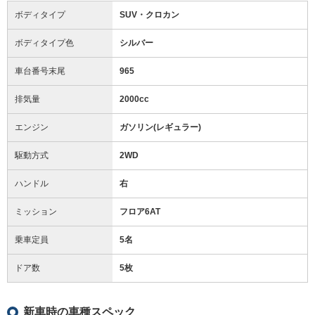
ボディタイプ
SUV・クロカン
ボディタイプ色
シルバー
車台番号末尾
965
排気量
2000cc
エンジン
ガソリン(レギュラー)
駆動方式
2WD
ハンドル
右
ミッション
フロア6AT
乗車定員
5名
ドア数
5枚
新車時の車種スペック