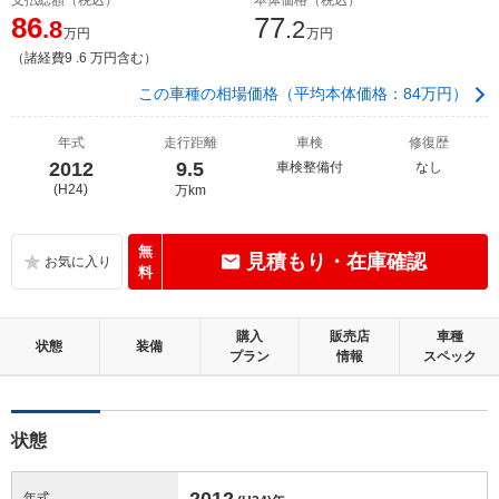
86
77
.8
.2
万円
万円
（諸経費9 .6 万円含む）
この車種の相場価格（平均本体価格：84万円）
年式
走行距離
車検
修復歴
2012
9.5
車検整備付
なし
(H24)
万km
無
見積もり・在庫確認
料
購入
販売店
車種
状態
装備
プラン
情報
スペック
状態
2012
年式