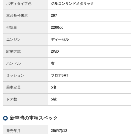
ボディタイプ色
ジルコンサンドメタリック
車台番号末尾
297
排気量
2200cc
エンジン
ディーゼル
駆動方式
2WD
ハンドル
右
ミッション
フロア6AT
乗車定員
5名
ドア数
5枚
新車時の車種スペック
発売年月
25(R7)/12