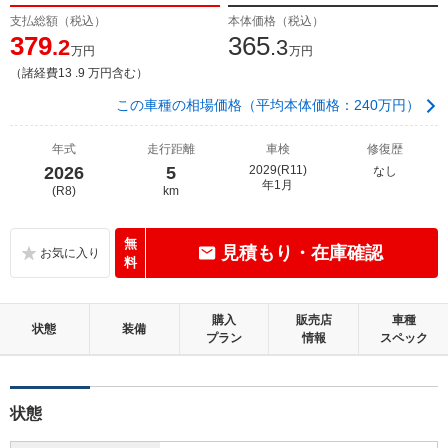
支払総額（税込）
本体価格（税込）
379
365
.2
.3
万円
万円
（諸経費13 .9 万円含む）
この車種の相場価格（平均本体価格：240万円）
年式
走行距離
車検
修復歴
2026
5
2029(R11)
なし
年1月
(R8)
km
無
見積もり・在庫確認
料
購入
販売店
車種
状態
装備
プラン
情報
スペック
状態