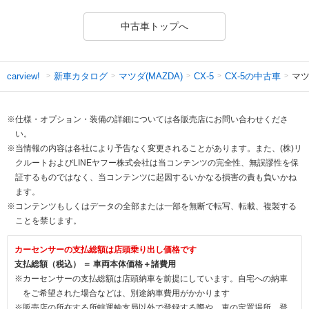
中古車トップへ
新車カタログ
マツダ(MAZDA)
CX-5の中古車
マツ
carview!
CX-5
※仕様・オプション・装備の詳細については各販売店にお問い合わせくださ
い。
※当情報の内容は各社により予告なく変更されることがあります。また、(株)リ
クルートおよびLINEヤフー株式会社は当コンテンツの完全性、無誤謬性を保
証するものではなく、当コンテンツに起因するいかなる損害の責も負いかね
ます。
※コンテンツもしくはデータの全部または一部を無断で転写、転載、複製する
ことを禁じます。
カーセンサーの支払総額は店頭乗り出し価格です
支払総額（税込） ＝ 車両本体価格＋諸費用
※カーセンサーの支払総額は店頭納車を前提にしています。自宅への納車
をご希望された場合などは、別途納車費用がかかります
※販売店の所在する所轄運輸支局以外で登録する際や、車の定置場所、登