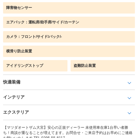
障害物センサー
エアバック：運転席/助手席/サイド/カーテン
カメラ：フロント/サイド/バック/-
横滑り防止装置
アイドリングストップ
盗難防止装置
快適装備
インテリア
エクステリア
【マツダオートザム大宮】安心の正規ディーラー 未使用車在庫1台早い者勝
ち！商談が重なることが増えてます。お問合せ・ご来店予約はお早めにご連絡
お願いいたします TEL 0295-55-8117