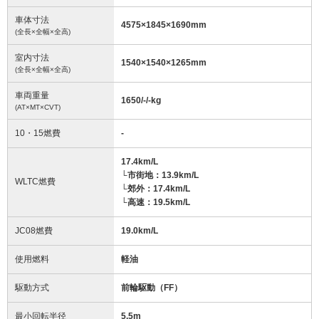
車体寸法
4575
×
1845
×
1690
mm
(全長×全幅×全高)
室内寸法
1540
×
1540
×
1265
mm
(全長×全幅×全高)
車両重量
1650/-/-
kg
(AT×MT×CVT)
10・15燃費
-
17.4km/L
└市街地：13.9km/L
WLTC燃費
└郊外：17.4km/L
└高速：19.5km/L
JC08燃費
19.0km/L
使用燃料
軽油
駆動方式
前輪駆動（FF）
最小回転半径
5.5
m