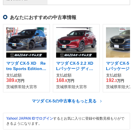
あなたにおすすめの中古車情報
マツダ CX-5 XD Re
マツダ CX-5 2.2 XD
マツダ CX-5 2
tro Sports Edition
Lパッケージ ディー
Lパッケージ 
特別仕様車
ゼルターボ
ゼルターボ
支払総額
支払総額
支払総額
389
168
192
.8
万円
.9
万円
.3
万円
茨城県常陸大宮市
茨城県常陸大宮市
茨城県常陸大宮
マツダ CX-5の中古車をもっと見る
Yahoo! JAPAN IDでログイン
するとお気に入りに登録や複数見積もりがで
きるようになります。