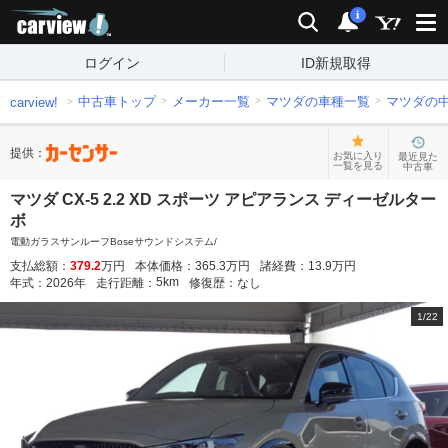
carview!
検索
通知
i
ログイン
ID新規取得
中古車トップ
メーカー一覧
マツダの車種一覧
マツダの
carview!
提供：
お気に入り
最近見た
一覧を見る
中古車
マツダ CX-5 2.2 XD スポーツ アピアランス ディーゼルター
ボ
電動ガラスサンルーフBoseサウンドシステム/
支払総額：
379.2
万円
本体価格：
365.3
万円
諸経費：
13.9
万円
5
km
年式：
2026
年
走行距離：
修復歴：
なし
1
/
22