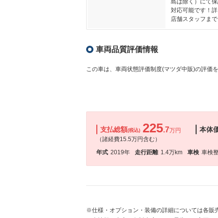
島は除く）にて保
対応可能です！詳
店舗スタッフまで
車両品質評価情報
この車は、車両状態評価制度(マツダ中販)の評価
225
支払総額
.7
本体
万円
(税込)
（諸経費15.5万円含む）
年式
2019年
走行距離
1.4万km
車検
車検
※仕様・オプション・装備の詳細については各販