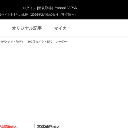
ログイン
[
新規取得
]
Yahoo! JAPAN
サイト5社との比較（2026年2月株式会社プラグ調べ）
オリジナル記事
マイカー
ーボ 4WD ナビ・地デジ・360度カメラ・ETC・レーダー
払総額
本体価格
(税込)
(税込)