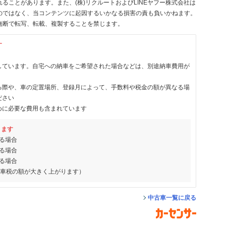
ることがあります。また、(株)リクルートおよびLINEヤフー株式会社は
のではなく、当コンテンツに起因するいかなる損害の責も負いかねます。
無断で転写、転載、複製することを禁じます。
す
しています。自宅への納車をご希望された場合などは、別途納車費用が
る際や、車の定置場所、登録月によって、手数料や税金の額が異なる場
ださい
めに必要な費用も含まれています
ります
る場合
る場合
る場合
動車税の額が大きく上がります）
中古車一覧に戻る