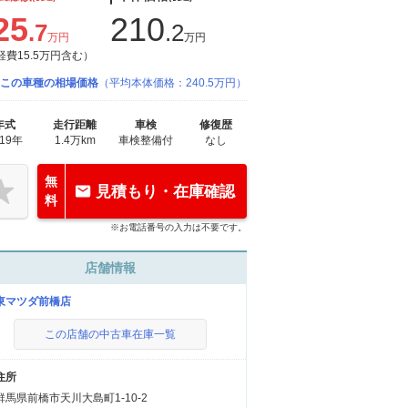
25
210
.7
.2
万円
万円
経費15.5万円含む）
この車種の相場価格
（平均本体価格：240.5万円）
年式
走行距離
車検
修復歴
019年
1.4万km
車検整備付
なし
無
見積もり・在庫確認
料
※お電話番号の入力は不要です。
店舗情報
東マツダ前橋店
この店舗の中古車在庫一覧
住所
群馬県前橋市天川大島町1-10-2