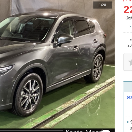
1
/
20
2
（諸
2
関