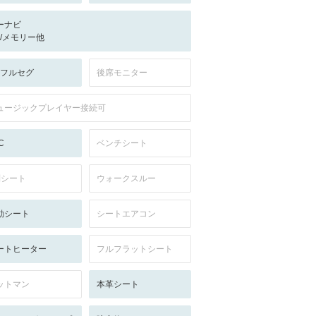
ーナビ
-/-/メモリー他
V:フルセグ
後席モニター
ュージックプレイヤー接続可
C
ベンチシート
列シート
ウォークスルー
動シート
シートエアコン
ートヒーター
フルフラットシート
ットマン
本革シート