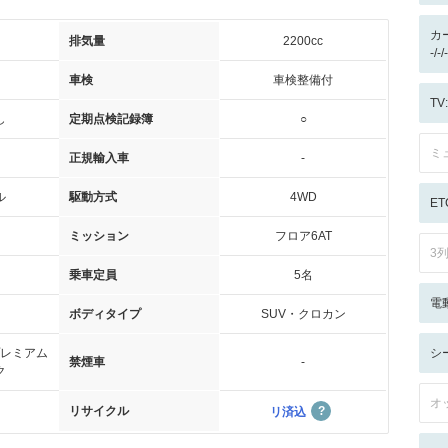
カ
排気量
2200cc
-/
車検
車検整備付
T
し
定期点検記録簿
○
ミ
正規輸入車
-
ル
駆動方式
4WD
ET
ミッション
フロア6AT
3
乗車定員
5名
電
ボディタイプ
SUV・クロカン
レミアム
シ
禁煙車
-
ク
オ
リサイクル
リ済込