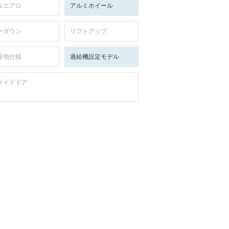
ルエアロ
アルミホイール
ーダウン
リフトアップ
冷地仕様
過給機設定モデル
ライドドア