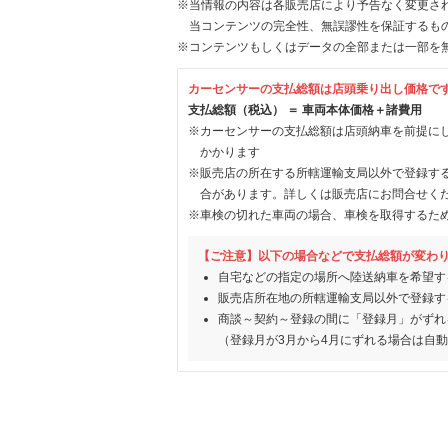
※当情報の内容は各販売店により予告なく変更され
当コンテンツの完全性、無誤謬性を保証するも
※コンテンツもしくはデータの全部または一部を
カーセンサーの支払総額は店頭乗り出し価格で
支払総額（税込） ＝ 車両本体価格＋諸費用
※カーセンサーの支払総額は店頭納車を前提に
かかります
※販売店の所在する所轄運輸支局以外で登録す
合があります。詳しくは販売店にお問合せく
※車検の切れた車両の場合、車検を取得するた
【ご注意】以下の場合などで支払総額が変わ
自宅などの指定の場所へ陸送納車を希望す
販売店所在地の所轄運輸支局以外で登録す
商談～契約～登録の間に「登録月」がずれ
（登録月が3月から4月にずれる場合は自