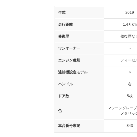
年式
2019
走行距離
1.4万km
修復歴
修復歴な
ワンオーナー
○
エンジン種別
ディーゼ
過給機設定モデル
○
ハンドル
右
ドア数
5枚
マシーングレープ
色
メタリッ
車台番号末尾
843