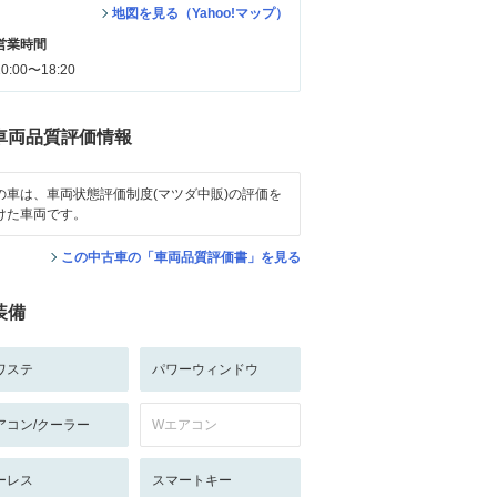
地図を見る（Yahoo!マップ）
営業時間
10:00〜18:20
車両品質評価情報
の車は、車両状態評価制度(マツダ中販)の評価を
けた車両です。
この中古車の「車両品質評価書」を見る
装備
ワステ
パワーウィンドウ
アコン/クーラー
Wエアコン
ーレス
スマートキー