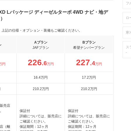
フ
2 XD Lパッケージ ディーゼルターボ 4WD ナビ・地デ
ロ
ー）
。上記の仕様・オプション・装備もご確認ください。
寒
Aプラン
Bプラン
ン
ス
JAFプラン
希望ナンバープラン
-
226
227
.6
.4
万円
万円
万円
16
.4
万円
17
.2
万円
円
210
.2
万円
210
.2
万円
販売店
。
保証付
保証付
月
詳細については、販売店に
詳細については、販売店に
ご確認ください。
ご確認ください。
店（離
保証期間：12ヶ月
保証期間：12ヶ月