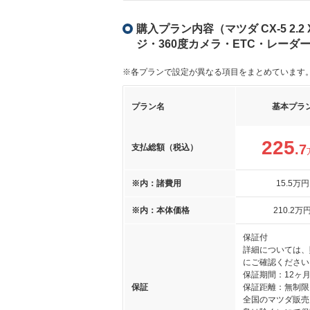
購入プラン内容（マツダ CX-5 2.
ジ・360度カメラ・ETC・レーダ
※各プランで設定が異なる項目をまとめています
プラン名
基本プラ
225
.7
支払総額（税込）
※内：諸費用
15
.5
万円
※内：本体価格
210
.2
万
保証付
詳細については、
にご確認ください
保証期間：12ヶ
保証
保証距離：無制限
全国のマツダ販売