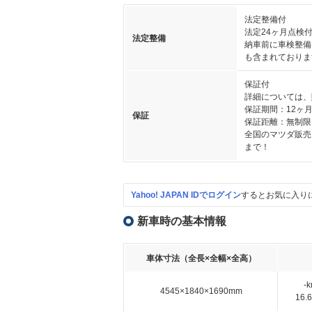
法定整備付
法定24ヶ月点検
法定整備
納車前に車検整備
も含まれておりま
保証付
詳細については、
保証期間：12ヶ
保証
保証距離：無制限
全国のマツダ販売
まで！
Yahoo! JAPAN IDでログイン
するとお気に入り
新車時の基本情報
車体寸法（全長×全幅×全高）
-
4545×1840×1690mm
16