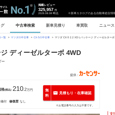
掲載レビュー
325,957
件
時点
※新車カタログのある自動車総合情報
2026.08.08
ログ
中古車検索
新車見積り
車買取
ニュース
種一覧
マツダの中古車
CX-5の中古車
マツダ CX-5 2.2 XD Lパッケージ ディーゼルタ
ッケージ ディーゼルターボ 4WD
ダー
提供：
210
価格
.2
万円
無
(税込)
見積もり・在庫確認
料
整備付
修復歴
なし
※お電話番号の入力は不要です。
支