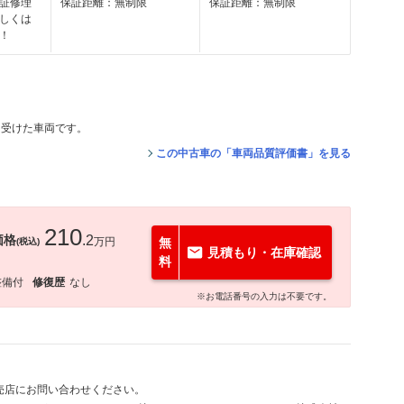
証修理
保証距離：無制限
保証距離：無制限
しくは
！
を受けた車両です。
この中古車の「車両品質評価書」を見る
210
価格
.2
万円
無
(税込)
見積もり・在庫確認
料
整備付
修復歴
なし
※お電話番号の入力は不要です。
売店にお問い合わせください。