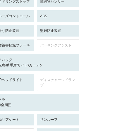
イドリングストップ
障害物センサー
ルーズコントロール
ABS
滑り防止装置
盗難防止装置
突被害軽減ブレーキ
パーキングアシスト
アバッグ
転席/助手席/サイド/カーテン
EDヘッドライト
ディスチャージドラン
プ
メラ
-/-/全周囲
動リアゲート
サンルーフ