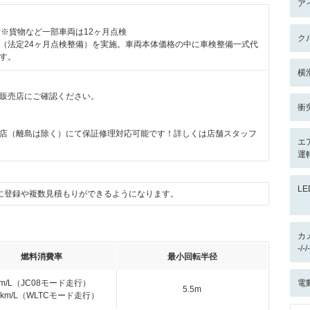
ア
付※貨物など一部車両は12ヶ月点検
ク
（法定24ヶ月点検整備）を実施。車両本体価格の中に車検整備一式代
す。
横
販売店にご確認ください。
衝
月
店（離島は除く）にて保証修理対応可能です！詳しくは店舗スタッフ
エ
運
L
に登録や複数見積もりができるようになります。
カ
-/
燃料消費率
最小回転半径
km/L（JC08モード走行）
電
5.5m
.6km/L（WLTCモード走行）