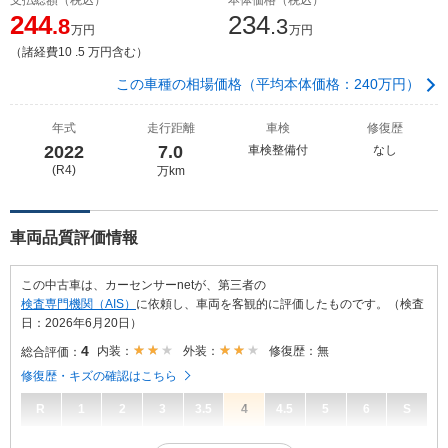
244
234
.8
.3
万円
万円
（諸経費10 .5 万円含む）
この車種の相場価格（平均本体価格：240万円）
年式
走行距離
車検
修復歴
2022
7.0
車検整備付
なし
(R4)
万km
車両品質評価情報
この中古車は、カーセンサーnetが、第三者の
検査専門機関（AIS）
に依頼し、車両を客観的に評価したものです。（検査
日：2026年6月20日）
4
内装：
外装：
修復歴：無
総合評価：
修復歴・キズの確認はこちら
R
1
2
3
3.5
4
4.5
5
6
S
4
総合評価：