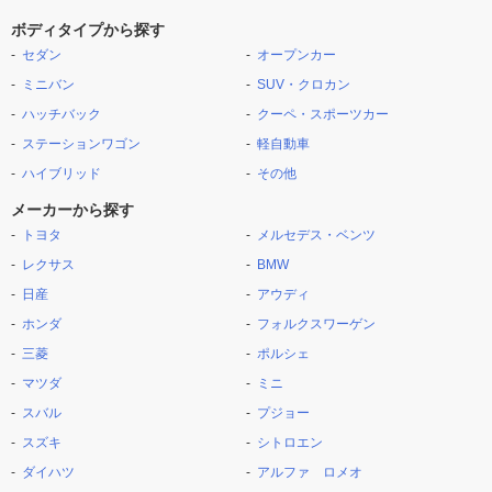
ボディタイプから探す
セダン
オープンカー
ミニバン
SUV・クロカン
ハッチバック
クーペ・スポーツカー
ステーションワゴン
軽自動車
ハイブリッド
その他
メーカーから探す
トヨタ
メルセデス・ベンツ
レクサス
BMW
日産
アウディ
ホンダ
フォルクスワーゲン
三菱
ポルシェ
マツダ
ミニ
スバル
プジョー
スズキ
シトロエン
ダイハツ
アルファ ロメオ