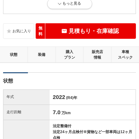
もっと見る
内外装に目立たない多少のキズ、ヘコミが認められる状態です。
内装：
標準的に使用されていて、多少のコゲ、スレ、キズがあります。
無
見積もり・在庫確認
料
外装：
多少のキズ、ヘコミなどがあります。
購入
販売店
車種
状態
装備
プラン
情報
スペック
修復歴：無
この中古車の「車両品質評価書」を見る
状態
2022
年式
(R4)
年
7.0
走行距離
万km
法定整備付
法定24ヶ月点検付※貨物など一部車両は12ヶ月
点検