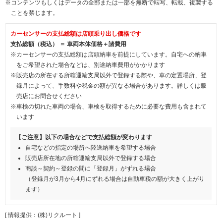
※コンテンツもしくはデータの全部または一部を無断で転写、転載、複製する
ことを禁じます。
カーセンサーの支払総額は店頭乗り出し価格です
支払総額（税込） ＝ 車両本体価格＋諸費用
※カーセンサーの支払総額は店頭納車を前提にしています。自宅への納車
をご希望された場合などは、別途納車費用がかかります
※販売店の所在する所轄運輸支局以外で登録する際や、車の定置場所、登
録月によって、手数料や税金の額が異なる場合があります。詳しくは販
売店にお問合せください
※車検の切れた車両の場合、車検を取得するために必要な費用も含まれて
います
【ご注意】以下の場合などで支払総額が変わります
自宅などの指定の場所へ陸送納車を希望する場合
販売店所在地の所轄運輸支局以外で登録する場合
商談～契約～登録の間に「登録月」がずれる場合
（登録月が3月から4月にずれる場合は自動車税の額が大きく上がり
ます）
[ 情報提供：(株)リクルート ]