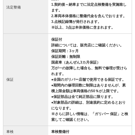
1.契約後～納車までに法定点検整備を実施致し
法定整備
ます。
2.車両本体価格に整備代金を含んでおります。
3.点検記録簿が発行されます。
※以上、3点は本体価格に含まれます。
保証付
詳細については、販売店にご確認ください。
保証期間：3ヶ月
保証距離：無制限
国産車（あんぜん3カ月保証）
万が一の故障した場合も、無料で修理が受けら
れます。
保証
●全国のガリバー店舗で使用できる保証です。
●期間内の修理回数に制限はありませんが、累
積上限金額は車両価格の50％が上限です。
●保証部品は全て純正部品に限ります。
●対象部品の詳細は、別途規約に定めるとおり
になります。
※さらに詳しい情報は、「ガリバー 保証」と検
索してご確認ください。
車検
車検整備付