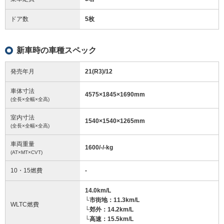
ドア数
5枚
新車時の車種スペック
発売年月
21(R3)/12
車体寸法
4575
×
1845
×
1690
mm
(全長×全幅×全高)
室内寸法
1540
×
1540
×
1265
mm
(全長×全幅×全高)
車両重量
1600/-/-
kg
(AT×MT×CVT)
10・15燃費
-
14.0km/L
└市街地：11.3km/L
WLTC燃費
└郊外：14.2km/L
└高速：15.5km/L