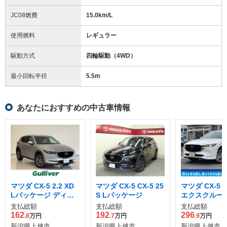
JC08燃費
15.0km/L
使用燃料
レギュラー
駆動方式
四輪駆動（4WD）
最小回転半径
5.5
m
あなたにおすすめの中古車情報
マツダ CX-5 2.2 XD
マツダ CX-5 CX-5 25
マツダ CX-5 2
Lパッケージ ディー
S Lパッケージ
エクスクルーシ
ゼルターボ 4WD
ード ディーゼ
支払総額
支払総額
支払総額
ボ 4WD
162
192
296
.8
万円
.7
万円
.9
万円
新潟県上越市
新潟県上越市
新潟県上越市