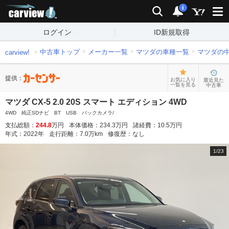
carview!
検索
通知
i
ログイン
ID新規取得
中古車トップ
メーカー一覧
マツダの車種一覧
マツダの
carview!
提供：
お気に入り
最近見た
一覧を見る
中古車
マツダ CX-5 2.0 20S スマート エディション 4WD
4WD 純正SDナビ BT USB バックカメラ/
支払総額：
244.8
万円
本体価格：
234.3
万円
諸経費：
10.5
万円
年式：
2022
年
走行距離：
7.0
万km
修復歴：
なし
1
/
23