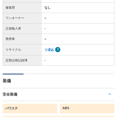
修復歴
なし
ワンオーナー
○
正規輸入車
-
禁煙車
○
リサイクル
リ済込
定期点検記録簿
-
装備
安全装備
ABS
パワステ