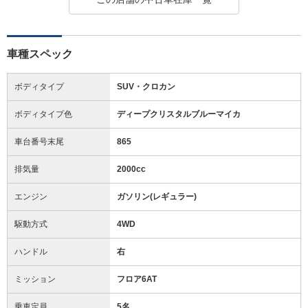
車種スペック
ボディタイプ
SUV・クロカン
ボディタイプ色
ディープクリスタルブルーマイカ
車台番号末尾
865
排気量
2000cc
エンジン
ガソリン(レギュラー)
駆動方式
4WD
ハンドル
右
ミッション
フロア6AT
乗車定員
5名