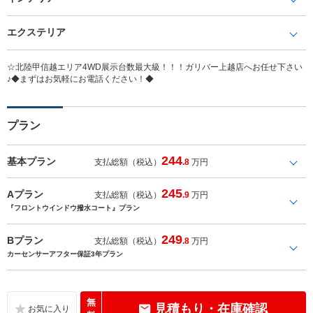
エクステリア
☆北陸甲信越エリア4WD展示台数最大級！！！ガリバー上越店へお任せ下さい
♪◆まずはお気軽にお電話ください！◆
プラン
244
基本プラン
支払総額（税込）
.8
万円
245
Aプラン
支払総額（税込）
.9
万円
『フロントウインドウ撥水コート』プラン
249
Bプラン
支払総額（税込）
.8
万円
カーセンサーアフター保証3年プラン
無
見積もり・在庫確認