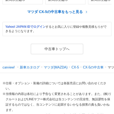
マツダ CX-5の中古車をもっと見る
Yahoo! JAPAN IDでログイン
するとお気に入りに登録や複数見積もりがで
きるようになります。
中古車トップへ
新車カタログ
マツダ(MAZDA)
CX-5の中古車
マツ
carview!
CX-5
※仕様・オプション・装備の詳細については各販売店にお問い合わせくださ
い。
※当情報の内容は各社により予告なく変更されることがあります。また、(株)リ
クルートおよびLINEヤフー株式会社は当コンテンツの完全性、無誤謬性を保
証するものではなく、当コンテンツに起因するいかなる損害の責も負いかね
ます。