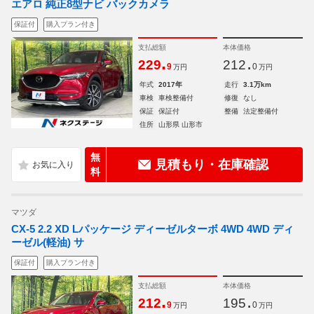
エアロ 純正8型ナビ バックカメラ
保証付
購入プラン付き
支払総額
本体価格
.
.
229
212
9
0
万円
万円
年式
2017年
走行
3.1万km
車検
車検整備付
修復
なし
保証
保証付
整備
法定整備付
住所
山形県 山形市
無
見積もり・在庫確認
料
マツダ
CX-5 2.2 XD Lパッケージ ディーゼルターボ 4WD 4WD ディ
ーゼル(軽油) サ
保証付
購入プラン付き
支払総額
本体価格
.
.
212
195
9
0
万円
万円