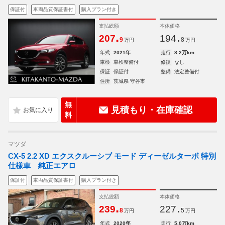
保証付
車両品質保証書付
購入プラン付き
支払総額
本体価格
.
.
207
194
9
8
万円
万円
年式
2021年
走行
8.2万km
車検
車検整備付
修復
なし
保証
保証付
整備
法定整備付
住所
茨城県 守谷市
無
見積もり・在庫確認
料
マツダ
CX-5 2.2 XD エクスクルーシブ モード ディーゼルターボ 特別
仕様車 純正エアロ
保証付
車両品質保証書付
購入プラン付き
支払総額
本体価格
.
.
239
227
8
5
万円
万円
年式
2020年
走行
5.0万km