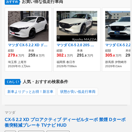
お買い得な低走行車両
おすすめ
マツダ CX-5 2.2 XD ドライブ エディション ディーゼルターボ 後期型 純正10インチメモリーナビ
マツダ CX-5 2.0 20S ブラック セレクション デモアップカー ナビ ワイヤレス受電
総額
本体
総額
本体
総額
本体
279
259
302
291
305
29
.6
万円
.0
万円
.1
万円
.8
万円
.8
万円
埼玉県 上尾市
福岡県 春日市
群馬県 伊勢崎市
2026年/0.1万km
2026年/708km
2026年/1km
人気・おすすめ検索条件
くわしく!
新車よりグッとお得！新古車
状態が良い低走行車両
マツダ
CX-5 2.2 XD プロアクティブ ディーゼルターボ 禁煙 Dターボ
衝突軽減ブレーキ TVナビ HUD