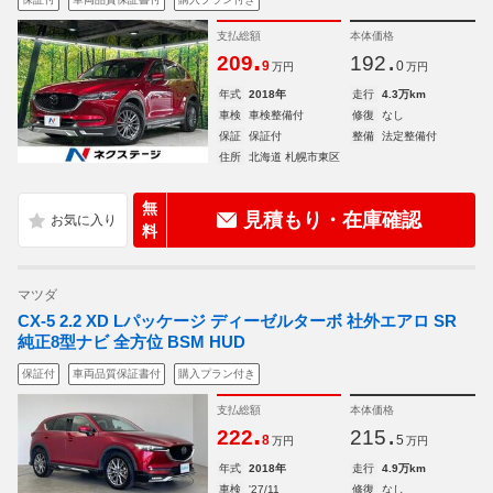
支払総額
本体価格
.
.
209
192
9
0
万円
万円
年式
2018年
走行
4.3万km
車検
車検整備付
修復
なし
保証
保証付
整備
法定整備付
住所
北海道 札幌市東区
無
見積もり・在庫確認
料
マツダ
CX-5 2.2 XD Lパッケージ ディーゼルターボ 社外エアロ SR
純正8型ナビ 全方位 BSM HUD
保証付
車両品質保証書付
購入プラン付き
支払総額
本体価格
.
.
222
215
8
5
万円
万円
年式
2018年
走行
4.9万km
車検
'27/11
修復
なし