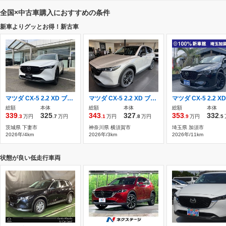
全国×中古車購入におすすめの条件
新車よりグッとお得！新古車
マツダ CX-5 2.2 XD ブラック セレクション ディーゼルターボ ハーフレザーシート 電動Rゲート
マツダ CX-5 2.2 XD ブラック セレクション ディーゼルターボ 4WD 新車未登録 4WD 北海道 東北
総額
本体
総額
本体
総額
本体
339
325
343
327
353
332
.3
万円
.7
万円
.1
万円
.8
万円
.9
万円
.5
茨城県 下妻市
神奈川県 横須賀市
埼玉県 加須市
2026年/4km
2026年/3km
2026年/11km
状態が良い低走行車両