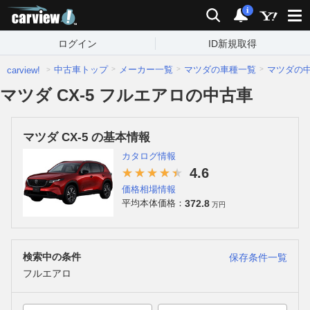
carview!
検索
通知
i
ログイン
ID新規取得
中古車トップ
メーカー一覧
マツダの車種一覧
マツダの
carview!
マツダ CX-5 フルエアロの中古車
マツダ CX-5 の基本情報
カタログ情報
4.6
価格相場情報
372.8
平均本体価格：
万円
検索中の条件
保存条件一覧
フルエアロ