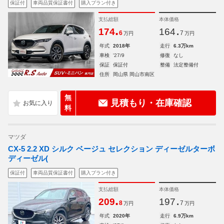
保証付
車両品質保証書付
購入プラン付き
支払総額
本体価格
.
.
174
164
6
7
万円
万円
年式
2018年
走行
6.3万km
車検
'27/9
修復
なし
保証
保証付
整備
法定整備付
住所
岡山県 岡山市南区
無
見積もり・在庫確認
料
マツダ
CX-5 2.2 XD シルク ベージュ セレクション ディーゼルターボ
ディーゼル(
保証付
車両品質保証書付
購入プラン付き
支払総額
本体価格
.
.
209
197
8
7
万円
万円
年式
2020年
走行
6.9万km