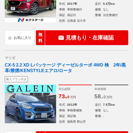
年式
2017年
走行
5.4万km
車検
車検整備付
修復
なし
保証
保証付
整備
法定整備付
住所
北海道 北斗市
無
見積もり・在庫確認
料
マツダ
CX-5 2.2 XD Lパッケージ ディーゼルターボ 4WD 検 2年/黒
革/禁煙/KENSTYLEエアロ/ロータ
購入プラン付き
支払総額
本体価格
.
.
73
58
0
0
万円
万円
年式
2012年
走行
7.9万km
車検
車検整備無
修復
なし
保証
保証無
整備
-
住所
福島県 郡山市