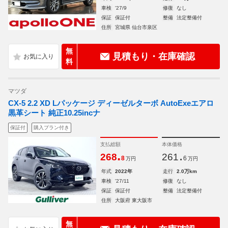
車検
'27/9
修復
なし
保証
保証付
整備
法定整備付
住所
宮城県 仙台市泉区
無
見積もり・在庫確認
料
マツダ
CX-5 2.2 XD Lパッケージ ディーゼルターボ AutoExeエアロ
黒革シート 純正10.25incナ
保証付
購入プラン付き
支払総額
本体価格
.
.
268
261
8
6
万円
万円
年式
2022年
走行
2.0万km
車検
'27/11
修復
なし
保証
保証付
整備
法定整備付
住所
大阪府 東大阪市
無