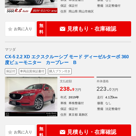
保証
保証付
整備
法定整備付
住所
岡山県 岡山市南区
無
見積もり・在庫確認
料
マツダ
CX-5 2.2 XD エクスクルーシブ モード ディーゼルターボ 360
度ビューモニター カープレー B
保証付
車両品質保証書付
購入プラン付き
支払総額
本体価格
.
.
238
223
9
0
万円
万円
年式
2019年
走行
4.1万km
車検
車検整備付
修復
なし
保証
保証付
整備
法定整備付
住所
東京都 葛飾区
無
見積もり・在庫確認
料