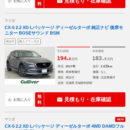
見積もり・在庫確認
料
マツダ
CX-5 2.2 XD Lパッケージ ディーゼルターボ 純正ナビ 後席モ
ニター BOSEサウンド BSM
保証付
購入プラン付き
支払総額
本体価格
.
.
194
183
8
8
万円
万円
年式
2017年
走行
2.8万km
車検
車検整備付
修復
なし
保証
保証付
整備
法定整備付
住所
宮城県 宮城郡利府町
無
見積もり・在庫確認
料
マツダ
NEW
CX-5 2.2 XD Lパッケージ ディーゼルターボ 4WD DAMDフル