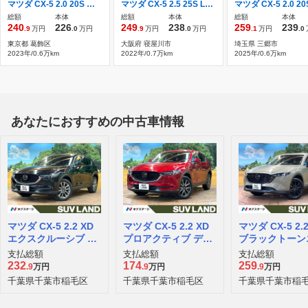
マツダ CX-5 2.0 20S スマート エディション マツダコネクトナビ カープレー バック
マツダ CX-5 2.5 25S Lパッケージ 10.25マツダコネクト 全周囲カ
総額
本体
総額
本体
総額
本体
240
226
249
238
259
239
.9
万円
.0
万円
.9
万円
.0
万円
.1
万円
.0
東京都 葛飾区
大阪府 寝屋川市
埼玉県 三郷市
2023年/0.6万km
2022年/0.7万km
2025年/0.6万km
あなたにおすすめの中古車情報
マツダ CX-5 2.2 XD
マツダ CX-5 2.2 XD
マツダ CX-5 2.2
エクスクルーシブ モ
プロアクティブ ディ
ブラックトーン
ード ディーゼルター
ーゼルターボ
ィション ディ
支払総額
支払総額
支払総額
ボ
ターボ
232
174
259
.9
万円
.9
万円
.9
万円
千葉県千葉市稲毛区
千葉県千葉市稲毛区
千葉県千葉市稲