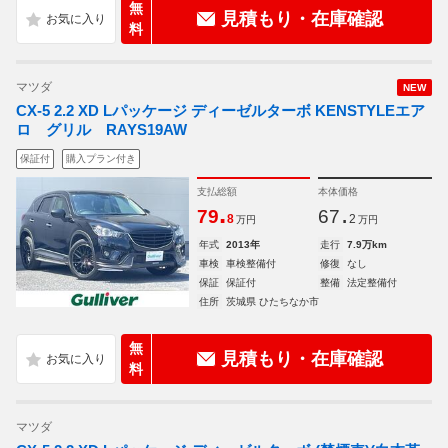
無
見積もり・在庫確認
料
マツダ
NEW
CX-5 2.2 XD Lパッケージ ディーゼルターボ KENSTYLEエア
ロ グリル RAYS19AW
保証付
購入プラン付き
支払総額
本体価格
.
.
79
67
8
2
万円
万円
年式
2013年
走行
7.9万km
車検
車検整備付
修復
なし
保証
保証付
整備
法定整備付
住所
茨城県 ひたちなか市
無
見積もり・在庫確認
料
マツダ