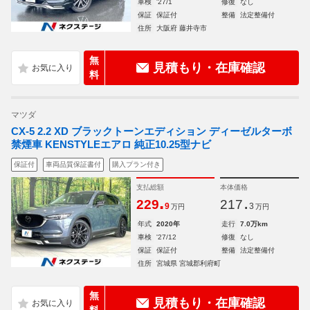
車検
'27/1
修復
なし
保証
保証付
整備
法定整備付
住所
大阪府 藤井寺市
無
見積もり・在庫確認
料
マツダ
CX-5 2.2 XD ブラックトーンエディション ディーゼルターボ
禁煙車 KENSTYLEエアロ 純正10.25型ナビ
保証付
車両品質保証書付
購入プラン付き
支払総額
本体価格
.
.
229
217
9
3
万円
万円
年式
2020年
走行
7.0万km
車検
'27/12
修復
なし
保証
保証付
整備
法定整備付
住所
宮城県 宮城郡利府町
無
見積もり・在庫確認