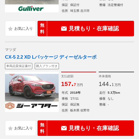
保証
保証付
整備
法定整備付
住所
埼玉県 吉川市
無
見積もり・在庫確認
料
マツダ
CX-5 2.2 XD Lパッケージ ディーゼルターボ
車両品質保証書付
購入プラン付き
支払総額
本体価格
.
.
157
144
7
1
万円
万円
年式
2018年
走行
5.3万km
車検
'27/11
修復
なし
保証
保証無
整備
-
住所
栃木県 佐野市
無
見積もり・在庫確認
料