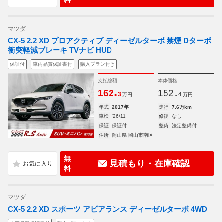
料
マツダ
CX-5 2.2 XD プロアクティブ ディーゼルターボ 禁煙 Dターボ
衝突軽減ブレーキ TVナビ HUD
保証付
車両品質保証書付
購入プラン付き
支払総額
本体価格
.
.
162
152
3
4
万円
万円
年式
2017年
走行
7.6万km
車検
'26/11
修復
なし
保証
保証付
整備
法定整備付
住所
岡山県 岡山市南区
無
見積もり・在庫確認
料
マツダ
CX-5 2.2 XD スポーツ アピアランス ディーゼルターボ 4WD