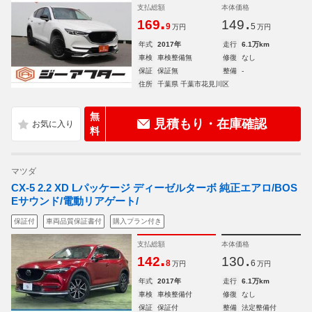
支払総額
本体価格
.
.
169
149
9
5
万円
万円
年式
2017年
走行
6.1万km
車検
車検整備無
修復
なし
保証
保証無
整備
-
住所
千葉県 千葉市花見川区
無
見積もり・在庫確認
料
マツダ
CX-5 2.2 XD Lパッケージ ディーゼルターボ 純正エアロ/BOS
Eサウンド/電動リアゲート/
保証付
車両品質保証書付
購入プラン付き
支払総額
本体価格
.
.
142
130
8
6
万円
万円
年式
2017年
走行
6.1万km
車検
車検整備付
修復
なし
保証
保証付
整備
法定整備付