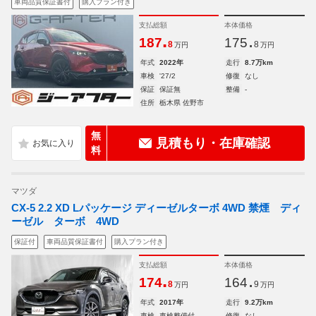
車両品質保証書付
購入プラン付き
支払総額
本体価格
.
.
187
175
8
8
万円
万円
年式
2022年
走行
8.7万km
車検
'27/2
修復
なし
保証
保証無
整備
-
住所
栃木県 佐野市
無
見積もり・在庫確認
料
マツダ
CX-5 2.2 XD Lパッケージ ディーゼルターボ 4WD 禁煙 ディ
ーゼル ターボ 4WD
保証付
車両品質保証書付
購入プラン付き
支払総額
本体価格
.
.
174
164
8
9
万円
万円
年式
2017年
走行
9.2万km
車検
車検整備付
修復
なし