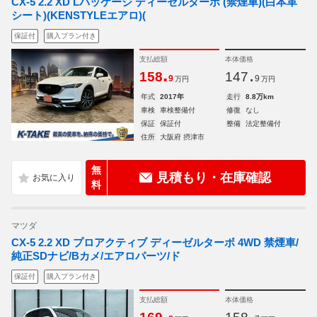
CX-5 2.2 XD Lパッケージ ディーゼルターボ (禁煙車)(白本革
シート)(KENSTYLEエアロ)(
保証付
購入プラン付き
支払総額
本体価格
.
.
158
147
9
9
万円
万円
年式
2017年
走行
8.8万km
車検
車検整備付
修復
なし
保証
保証付
整備
法定整備付
住所
大阪府 摂津市
無
見積もり・在庫確認
料
マツダ
CX-5 2.2 XD プロアクティブ ディーゼルターボ 4WD 禁煙車/
純正SDナビ/Bカメ/エアロパーツ/ド
保証付
購入プラン付き
支払総額
本体価格
.
.