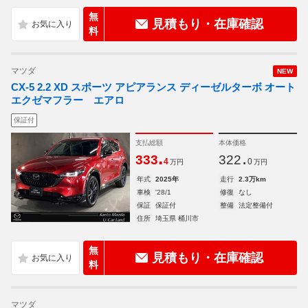
無
見積もり・在庫確認
料
マツダ
NEW
CX-5 2.2 XD スポーツ アピアランス ディーゼルターボ オート
エクゼマフラー エアロ
保証付
支払総額
本体価格
.
.
333
322
4
0
万円
万円
年式
2025年
走行
2.3万km
車検
'28/1
修復
なし
保証
保証付
整備
法定整備付
住所
埼玉県 桶川市
無
見積もり・在庫確認
料
マツダ