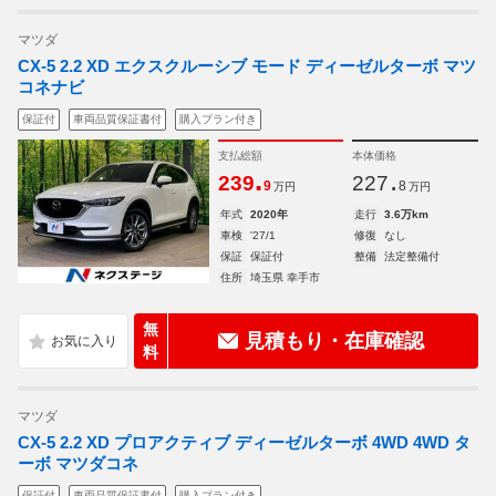
マツダ
CX-5 2.2 XD エクスクルーシブ モード ディーゼルターボ マツ
コネナビ
保証付
車両品質保証書付
購入プラン付き
支払総額
本体価格
.
.
239
227
9
8
万円
万円
年式
2020年
走行
3.6万km
車検
'27/1
修復
なし
保証
保証付
整備
法定整備付
住所
埼玉県 幸手市
無
見積もり・在庫確認
料
マツダ
CX-5 2.2 XD プロアクティブ ディーゼルターボ 4WD 4WD タ
ーボ マツダコネ
保証付
車両品質保証書付
購入プラン付き