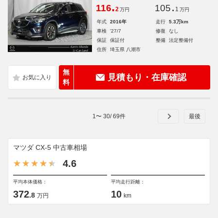
.
.
116
105
2
1
万円
万円
年式
2016年
走行
5.3万km
車検
'27/7
修復
なし
保証
保証付
整備
法定整備付
住所
埼玉県 八潮市
無
見積もり・在庫確認
料
1
〜
30
/
69
件
マツダ CX-5 中古車相場
4.6
平均本体価格：
平均走行距離：
372
10
.8
万円
km