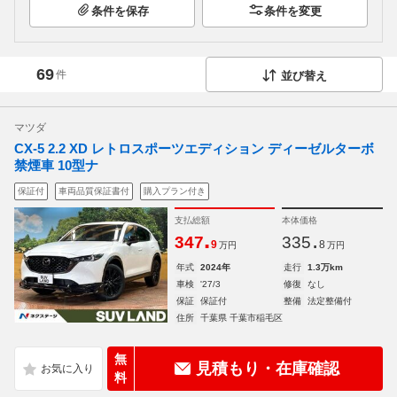
条件を保存
条件を変更
69
件
並び替え
マツダ
CX-5 2.2 XD レトロスポーツエディション ディーゼルターボ
禁煙車 10型ナ
保証付
車両品質保証書付
購入プラン付き
支払総額
本体価格
.
.
347
335
9
8
万円
万円
年式
2024年
走行
1.3万km
車検
'27/3
修復
なし
保証
保証付
整備
法定整備付
住所
千葉県 千葉市稲毛区
無
見積もり・在庫確認
料