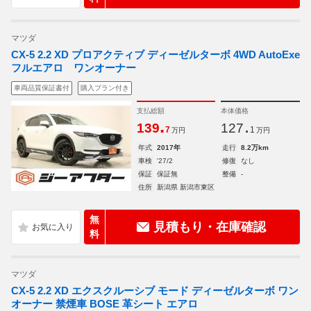
マツダ
CX-5 2.2 XD プロアクティブ ディーゼルターボ 4WD AutoExe
フルエアロ ワンオーナー
車両品質保証書付
購入プラン付き
支払総額
本体価格
.
.
139
127
7
1
万円
万円
年式
2017年
走行
8.2万km
車検
'27/2
修復
なし
保証
保証無
整備
-
住所
新潟県 新潟市東区
無
見積もり・在庫確認
料
マツダ
CX-5 2.2 XD エクスクルーシブ モード ディーゼルターボ ワン
オーナー 禁煙車 BOSE 革シート エアロ