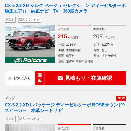
CX-5 2.2 XD シルク ベージュ セレクション ディーゼルターボ
純正エアロ・純正ナビ・TV・360度カメラ
保証付
購入プラン付き
支払総額
本体価格
.
.
215
205
8
7
万円
万円
年式
2020年
走行
4.2万km
車検
車検整備付
修復
なし
保証
保証付
整備
法定整備付
住所
京都府 京都市伏見区
無
見積もり・在庫確認
料
マツダ
NEW
CX-5 2.2 XD Lパッケージ ディーゼルターボ BOSEサウンド9
スピーカー 本革シート ナビ
保証付
購入プラン付き
支払総額
本体価格