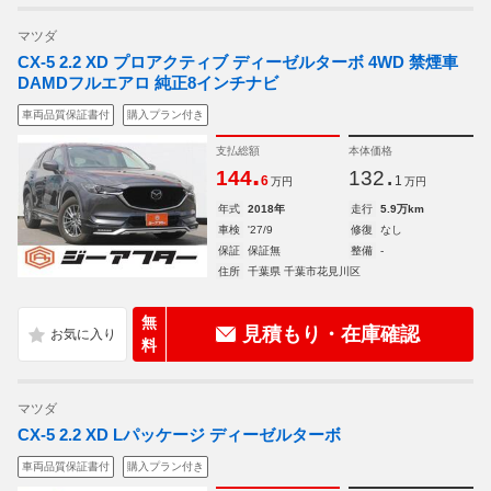
マツダ
CX-5 2.2 XD プロアクティブ ディーゼルターボ 4WD 禁煙車
DAMDフルエアロ 純正8インチナビ
車両品質保証書付
購入プラン付き
支払総額
本体価格
.
.
144
132
6
1
万円
万円
年式
2018年
走行
5.9万km
車検
'27/9
修復
なし
保証
保証無
整備
-
住所
千葉県 千葉市花見川区
無
見積もり・在庫確認
料
マツダ
CX-5 2.2 XD Lパッケージ ディーゼルターボ
車両品質保証書付
購入プラン付き