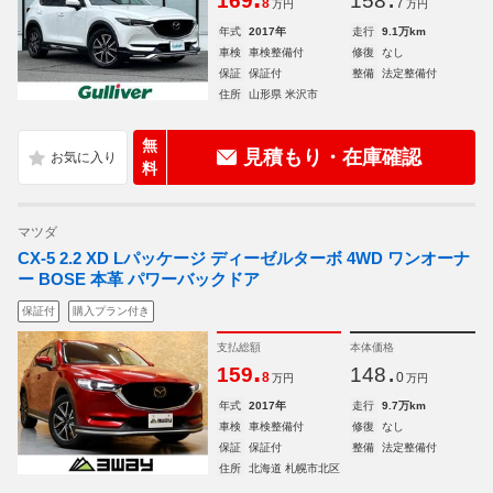
169
158
8
7
万円
万円
年式
2017年
走行
9.1万km
車検
車検整備付
修復
なし
保証
保証付
整備
法定整備付
住所
山形県 米沢市
無
見積もり・在庫確認
料
マツダ
CX-5 2.2 XD Lパッケージ ディーゼルターボ 4WD ワンオーナ
ー BOSE 本革 パワーバックドア
保証付
購入プラン付き
支払総額
本体価格
.
.
159
148
8
0
万円
万円
年式
2017年
走行
9.7万km
車検
車検整備付
修復
なし
保証
保証付
整備
法定整備付
住所
北海道 札幌市北区