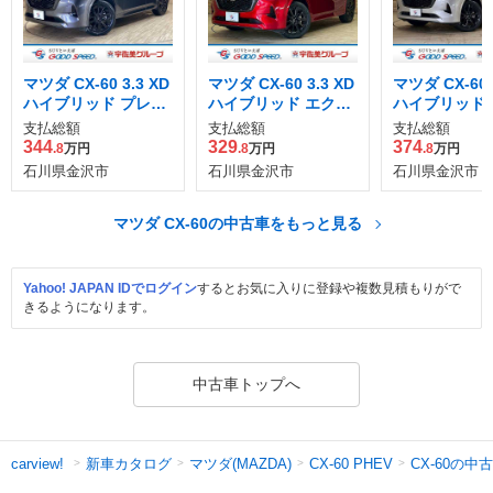
マツダ CX-60 3.3 XD
マツダ CX-60 3.3 XD
マツダ CX-60 
ハイブリッド プレミ
ハイブリッド エクス
ハイブリッド 
アム スポーツ ディー
クルーシブ スポーツ
アム スポーツ
支払総額
支払総額
支払総額
ゼルターボ 4WD
ディーゼルターボ 4
ゼルターボ 4
344
329
374
.8
万円
.8
万円
.8
万円
WD
石川県金沢市
石川県金沢市
石川県金沢市
マツダ CX-60の中古車をもっと見る
Yahoo! JAPAN IDでログイン
するとお気に入りに登録や複数見積もりがで
きるようになります。
中古車トップへ
新車カタログ
マツダ(MAZDA)
CX-60の中
carview!
CX-60 PHEV