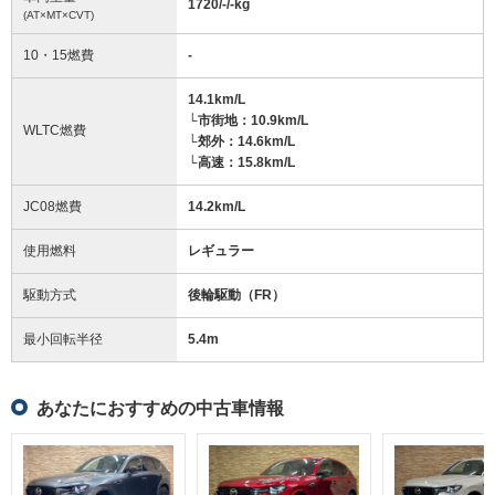
1720/-/-
kg
(AT×MT×CVT)
10・15燃費
-
14.1km/L
└市街地：10.9km/L
WLTC燃費
└郊外：14.6km/L
└高速：15.8km/L
JC08燃費
14.2km/L
使用燃料
レギュラー
駆動方式
後輪駆動（FR）
最小回転半径
5.4
m
あなたにおすすめの中古車情報