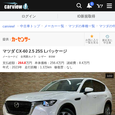
carview!
検索
通知
i
ログイン
ID新規取得
中古車トップ
メーカー一覧
マツダの車種一覧
マツダの
carview!
提供：
お気に入り
最近見た
一覧を見る
中古車
マツダ CX-60 2.5 25S Lパッケージ
メーカーナビ 全周囲カメラ レザー BSM/
支払総額：
264.8
万円
本体価格：
256.4
万円
諸経費：
8.4
万円
年式：
2023
年
走行距離：
1.3
万km
修復歴：
なし
1
/
22