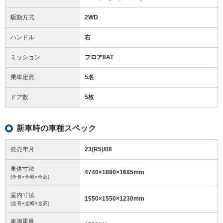
駆動方式
2WD
ハンドル
右
ミッション
フロア8AT
乗車定員
5名
ドア数
5枚
新車時の車種スペック
発売年月
23(R5)/08
車体寸法
4740
×
1890
×
1685
mm
(全長×全幅×全高)
室内寸法
1550
×
1550
×
1230
mm
(全長×全幅×全高)
車両重量