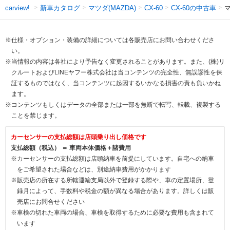
新車カタログ
マツダ(MAZDA)
CX-60の中古車
マ
carview!
CX-60
※仕様・オプション・装備の詳細については各販売店にお問い合わせくださ
い。
※当情報の内容は各社により予告なく変更されることがあります。また、(株)リ
クルートおよびLINEヤフー株式会社は当コンテンツの完全性、無誤謬性を保
証するものではなく、当コンテンツに起因するいかなる損害の責も負いかね
ます。
※コンテンツもしくはデータの全部または一部を無断で転写、転載、複製する
ことを禁じます。
カーセンサーの支払総額は店頭乗り出し価格です
支払総額（税込） ＝ 車両本体価格＋諸費用
※カーセンサーの支払総額は店頭納車を前提にしています。自宅への納車
をご希望された場合などは、別途納車費用がかかります
※販売店の所在する所轄運輸支局以外で登録する際や、車の定置場所、登
録月によって、手数料や税金の額が異なる場合があります。詳しくは販
売店にお問合せください
※車検の切れた車両の場合、車検を取得するために必要な費用も含まれて
います