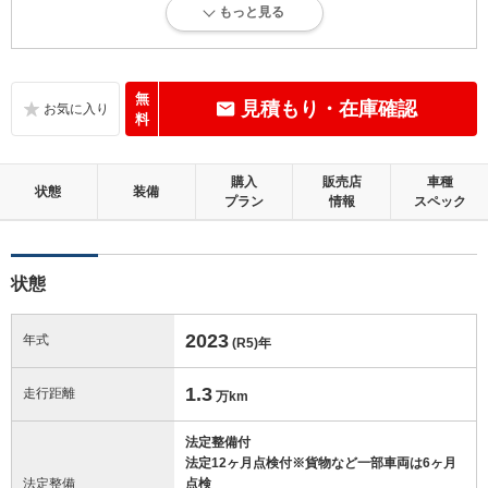
もっと見る
内外装に目立たない軽微なキズ、ヘコミが少し認められますが、良好な
状態です。
内装：
無
見積もり・在庫確認
目立たない軽微なダメージはありますが、良好な状態です。
料
外装：
購入
販売店
車種
キズ、ヘコミなどが少なく、あっても目立たない、良好な状態です。
状態
装備
プラン
情報
スペック
修復歴：無
状態
この中古車の「車両品質評価書」を見る
2023
年式
(R5)
年
1.3
走行距離
万km
法定整備付
法定12ヶ月点検付※貨物など一部車両は6ヶ月
法定整備
点検