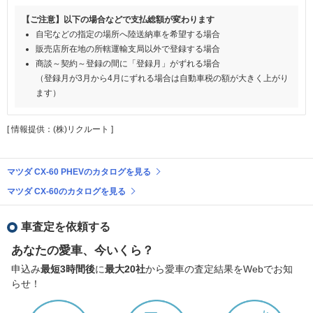
【ご注意】以下の場合などで支払総額が変わります
自宅などの指定の場所へ陸送納車を希望する場合
販売店所在地の所轄運輸支局以外で登録する場合
商談～契約～登録の間に「登録月」がずれる場合
（登録月が3月から4月にずれる場合は自動車税の額が大きく上がり
ます）
[ 情報提供：(株)リクルート ]
マツダ CX-60 PHEVのカタログを見る
マツダ CX-60のカタログを見る
車査定を依頼する
あなたの愛車、今いくら？
申込み
最短3時間後
に
最大20社
から愛車の査定結果をWebでお知
らせ！