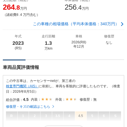
264
256
.8
.4
万円
万円
（諸経費8 .4 万円含む）
この車種の相場価格（平均本体価格：340万円）
年式
走行距離
車検
修復歴
2023
1.3
2026(R8)
なし
年12月
(R5)
万km
車両品質評価情報
この中古車は、カーセンサーnetが、第三者の
検査専門機関（AIS）
に依頼し、車両を客観的に評価したものです。（検査
日：2026年8月5日）
4.5
内装：
外装：
修復歴：無
総合評価：
修復歴・キズの確認はこちら
R
1
2
3
3.5
4
4.5
5
6
S
4.5
総合評価：