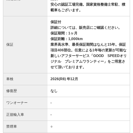
安心の認証工場完備。国家資格整備士常駐、積
載車もございます。
保証付
詳細については、販売店にご確認ください。
保証期間：1ヶ月
保証距離：1,000km
保証
業界高水準、最長保証期間はなんと15年。保証
項目406部位。任意による1年毎の更新が可能な
新しいアフターサービス「GOOD SPEEDオリ
ジナル プレミアムワランティー」をご用意さ
せて頂いております。
車検
2026(R8) 年12月
修復歴
なし
ワンオーナー
-
正規輸入車
-
禁煙車
○