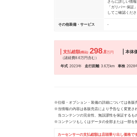
さらに詳しい情報
「ガリバー 保証
してご確認くださ
その他装備・サービス
-
298
支払総額
.8
本体
万円
(税込)
（諸経費8.6万円含む）
年式
2023年
走行距離
3.6万km
車検
2028
※仕様・オプション・装備の詳細については各販
※当情報の内容は各販売店により予告なく変更され
当コンテンツの完全性、無誤謬性を保証するも
※コンテンツもしくはデータの全部または一部を
カーセンサーの支払総額は店頭乗り出し価格で