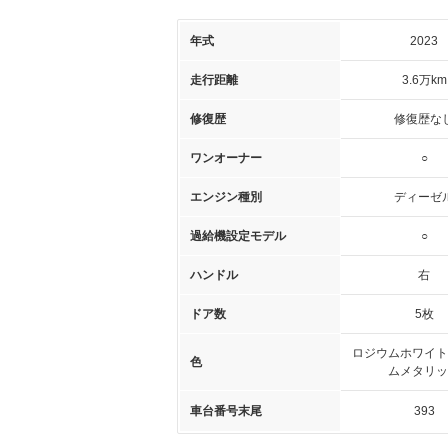
年式
2023
走行距離
3.6万km
修復歴
修復歴な
ワンオーナー
○
エンジン種別
ディーゼ
過給機設定モデル
○
ハンドル
右
ドア数
5枚
ロジウムホワイト
色
ムメタリッ
車台番号末尾
393