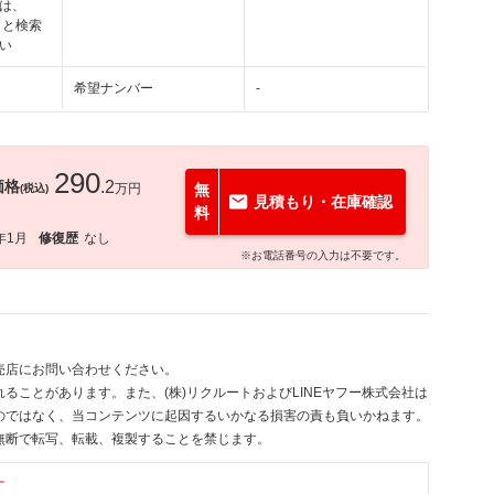
は、
」と検索
い
希望ナンバー
-
290
価格
.2
万円
無
(税込)
見積もり・在庫確認
料
年1月
修復歴
なし
※お電話番号の入力は不要です。
売店にお問い合わせください。
ることがあります。また、(株)リクルートおよびLINEヤフー株式会社は
のではなく、当コンテンツに起因するいかなる損害の責も負いかねます。
無断で転写、転載、複製することを禁じます。
す