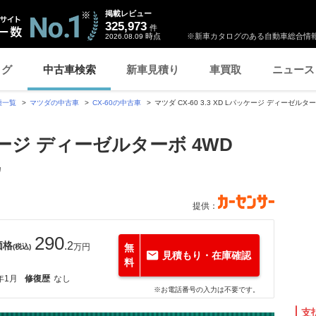
掲載レビュー
325,973
件
時点
※新車カタログのある自動車総合情報
2026.08.09
ログ
中古車検索
新車見積り
車買取
ニュース
種一覧
マツダの中古車
CX-60の中古車
マツダ CX-60 3.3 XD Lパッケージ ディーゼル
パッケージ ディーゼルターボ 4WD
カ
提供：
290
価格
.2
万円
無
(税込)
見積もり・在庫確認
料
年1月
修復歴
なし
※お電話番号の入力は不要です。
支