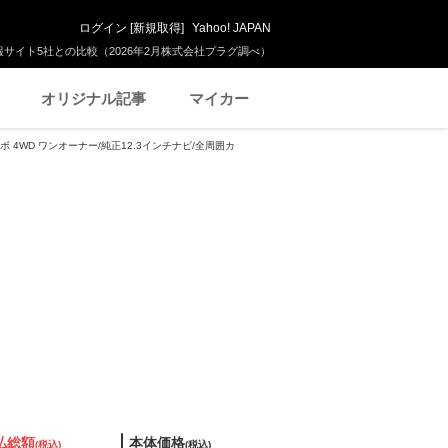
ログイン
[
新規取得
]
Yahoo! JAPAN
サイト5社との比較（2026年2月株式会社プラグ調べ）
オリジナル記事
マイカー
ターボ 4WD ワンオーナー/純正12.3インチナビ/全周囲カ
払総額
本体価格
(税込)
(税込)