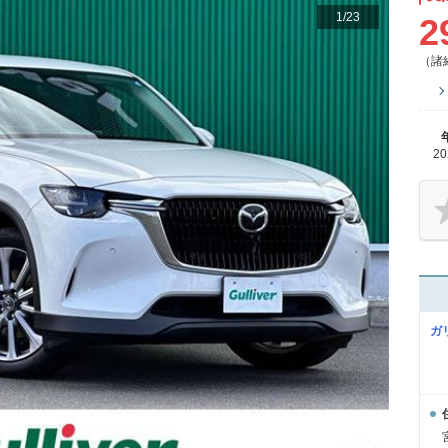
1
/
23
2
（諸
2
ガ