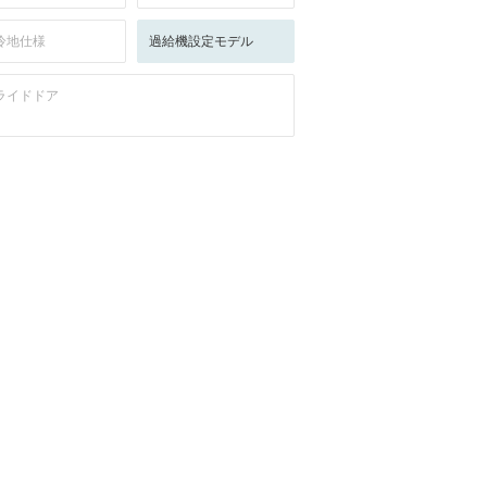
冷地仕様
過給機設定モデル
ライドドア