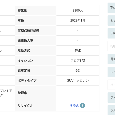
T
排気量
3300cc
車検
2028年1月
ミ
し
定期点検記録簿
-
ET
正規輸入車
-
3
ル
駆動方式
4WD
電
ミッション
フロア8AT
乗車定員
5名
シ
ボディタイプ
SUV・クロカン
オ
プレミア
禁煙車
-
ク
ア
リサイクル
リ済込
ク