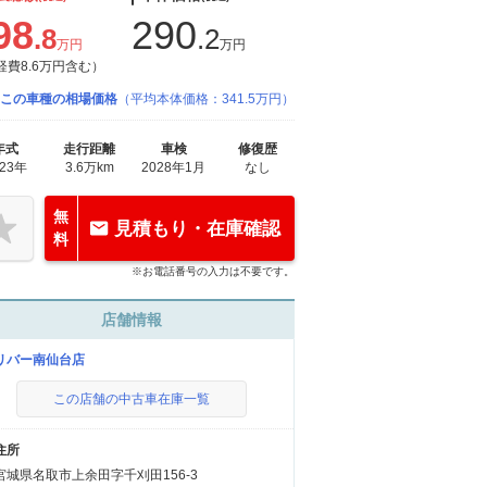
98
290
.8
.2
万円
万円
経費8.6万円含む）
この車種の相場価格
（平均本体価格：341.5万円）
年式
走行距離
車検
修復歴
023年
3.6万km
2028年1月
なし
無
見積もり・在庫確認
料
※お電話番号の入力は不要です。
店舗情報
リバー南仙台店
この店舗の中古車在庫一覧
住所
宮城県名取市上余田字千刈田156-3