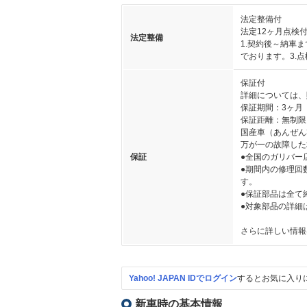
法定整備付
法定12ヶ月点検
法定整備
1.契約後～納車
でおります。3.
保証付
詳細については、
保証期間：3ヶ月
保証距離：無制限
国産車（あんぜん
万が一の故障した
保証
●全国のガリバー
●期間内の修理回
す。
●保証部品は全て
●対象部品の詳細
さらに詳しい情報
Yahoo! JAPAN IDでログイン
するとお気に入り
新車時の基本情報