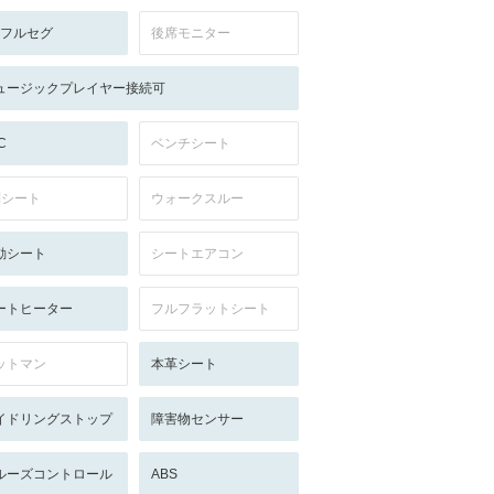
V:フルセグ
後席モニター
ュージックプレイヤー接続可
C
ベンチシート
列シート
ウォークスルー
動シート
シートエアコン
ートヒーター
フルフラットシート
ットマン
本革シート
イドリングストップ
障害物センサー
ルーズコントロール
ABS