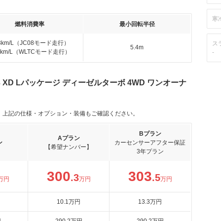
寒
燃料消費率
最小回転半径
.3km/L（JC08モード走行）
ス
5.4m
.5km/L（WLTCモード走行）
-
.3 XD Lパッケージ ディーゼルターボ 4WD ワンオーナ
。上記の仕様・オプション・装備もご確認ください。
Bプラン
Aプラン
ン
カーセンサーアフター保証
【希望ナンバー】
3年プラン
300
303
.3
.5
万円
万円
万円
10
.1
万円
13
.3
万円