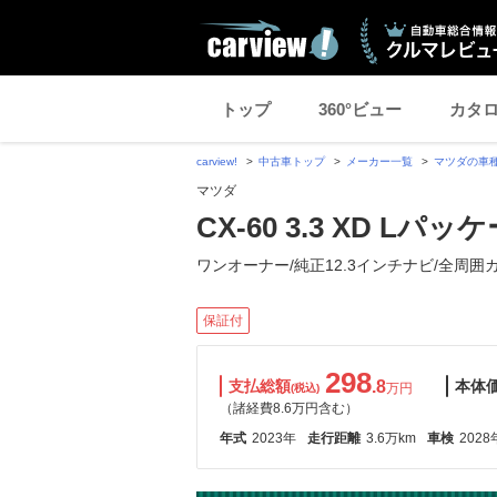
トップ
360°ビュー
カタ
carview!
中古車トップ
メーカー一覧
マツダの車
マツダ
CX-60 3.3 XD L
ワンオーナー/純正12.3インチナビ/全周囲
保証付
298
支払総額
.8
本体
万円
(税込)
（諸経費8.6万円含む）
年式
2023年
走行距離
3.6万km
車検
2028