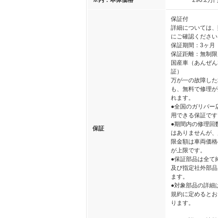
※内：本体価格
290
.2
万
保証付
詳細については、
にご確認ください
保証期間：3ヶ月
保証距離：無制限
国産車（あんぜん
証）
万が一の故障した
も、無料で修理が
れます。
●全国のガリバー
用できる保証です
●期間内の修理回
保証
はありませんが、
限金額は車両価格
が上限です。
●保証部品は全て
及び指定社外部品
ます。
●対象部品の詳細
規約に定めるとお
ります。