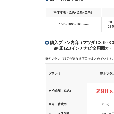
車体寸法（全長×全幅×全高）
20
4740×1890×1685mm
18
購入プラン内容（マツダ CX-60 3
ー/純正12.3インチナビ/全周囲カ）
※各プランで設定が異なる項目をまとめています
プラン名
基本プラ
298
.8
支払総額（税込）
※内：諸費用
8
.6
万円