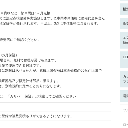
横
付※貨物など一部車両は6ヶ月点検
までに法定点検整備を実施致します。2.車両本体価格に整備代金を含ん
点検記録簿が発行されます。※以上、3点は本体価格に含まれます。
衝
エ
販売店にご確認ください。
運
3カ月保証）
L
場合も、無料で修理が受けられます。
店舗で使用できる保証です。
数に制限はありませんが、累積上限金額は車両価格の50％が上限で
カ
純正部品及び指定社外部品に限ります。
フ
は、別途規約に定めるとおりになります。
電
は、「ガリバー 保証」と検索してご確認ください
フ
に登録や複数見積もりができるようになります。
ロ