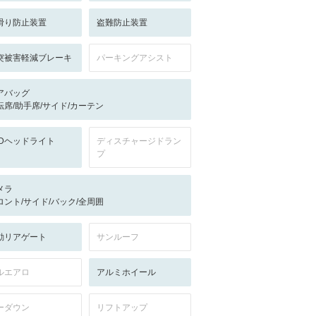
滑り防止装置
盗難防止装置
突被害軽減ブレーキ
パーキングアシスト
アバッグ
転席/助手席/サイド/カーテン
EDヘッドライト
ディスチャージドラン
プ
メラ
ロント/サイド/バック/全周囲
動リアゲート
サンルーフ
ルエアロ
アルミホイール
ーダウン
リフトアップ