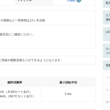
リサイクル
リ済込
衝
エ
運
付※貨物など一部車両は12ヶ月点検
L
販売店にご確認ください。
カ
フ
に登録や複数見積もりができるようになります。
電
フ
燃料消費率
最小回転半径
ロ
km/L（JC08モード走行）
5.4m
.0km/L（WLTCモード走行）
寒