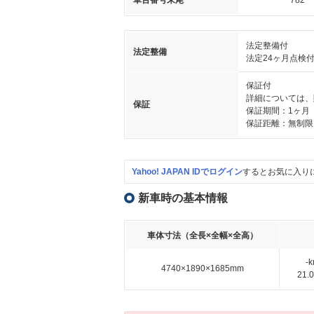
車台番号末尾
782
法定整備付
法定整備
法定24ヶ月点検
保証付
詳細については、
保証
保証期間：1ヶ月
保証距離：無制限
Yahoo! JAPAN IDでログイン
するとお気に入り
新車時の基本情報
車体寸法（全長×全幅×全高）
-
4740×1890×1685mm
21