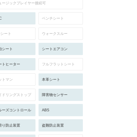
ュージックプレイヤー接続可
C
ベンチシート
列シート
ウォークスルー
動シート
シートエアコン
ートヒーター
フルフラットシート
ットマン
本革シート
イドリングストップ
障害物センサー
ルーズコントロール
ABS
滑り防止装置
盗難防止装置