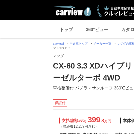
トップ
360°ビュー
カタ
carview!
中古車トップ
メーカー一覧
マツダの車
フ 360℃ビュ
マツダ
CX-60 3.3 XDハ
ーゼルターボ 4WD
車検整備付 パノラマサンルーフ 360℃ビュ
保証付
399
支払総額
.8
本体
万円
(税込)
（諸経費12.2万円含む）