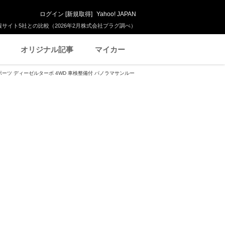
ログイン
[
新規取得
]
Yahoo! JAPAN
サイト5社との比較（2026年2月株式会社プラグ調べ）
オリジナル記事
マイカー
 スポーツ ディーゼルターボ 4WD 車検整備付 パノラマサンルー