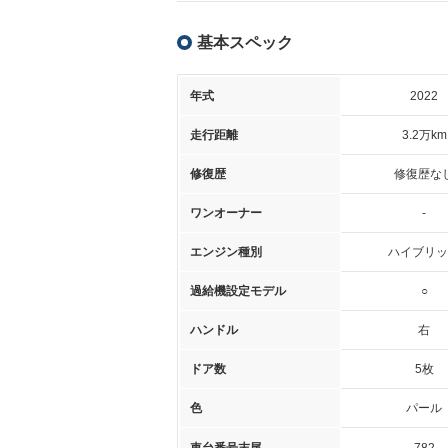
基本スペック
年式
2022
走行距離
3.2万km
修復歴
修復歴な
ワンオーナー
-
エンジン種別
ハイブリッ
過給機設定モデル
○
ハンドル
右
ドア数
5枚
色
パール