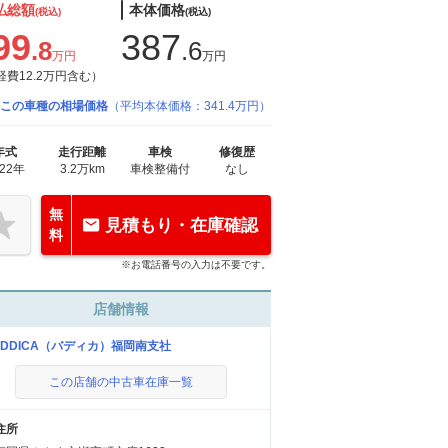
払総額
本体価格
(税込)
(税込)
99
387
.8
.6
万円
万円
経費12.2万円含む）
この車種の相場価格
（平均本体価格：341.4万円）
年式
走行距離
車検
修復歴
022年
3.2万km
車検整備付
なし
無
見積もり・在庫確認
料
※お電話番号の入力は不要です。
店舗情報
UDDICA（バディカ）福岡南支社
この店舗の中古車在庫一覧
住所