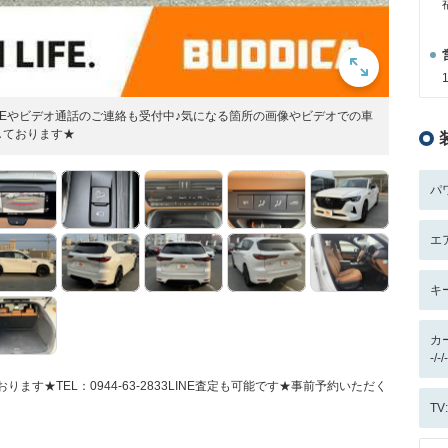
LINEやビデオ通話のご連絡も受付中♪気になる箇所の画像やビデオでの車
しております★
パ
エ
キ
カ
-/
ます★TEL：0944-63-2833LINE査定も可能です★事前予約いただく
T