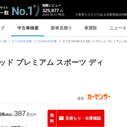
掲載レビュー
325,877
件
時点
※新車カタログのある自動車総合情報
2026.08.07
ログ
中古車検索
新車見積り
車買取
ニュース
種一覧
マツダの中古車
CX-60の中古車
マツダ CX-60 3.3 XDハイブリッド プレミアム
イブリッド プレミアム スポーツ ディ
提供：
387
価格
.6
万円
無
(税込)
見積もり・在庫確認
料