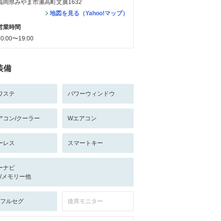
福岡県みやま市瀬高町文廣1632
地図を見る（Yahoo!マップ）
営業時間
10:00〜19:00
装備
ワステ
パワーウィンドウ
アコン/クーラー
Wエアコン
ーレス
スマートキー
ーナビ
-/-/メモリー他
V:フルセグ
後席モニター