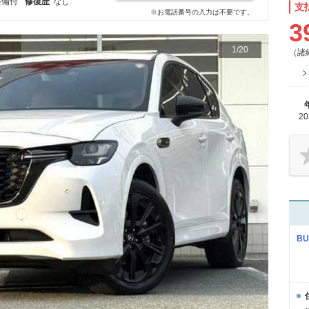
整備付
修復歴
なし
支
※お電話番号の入力は不要です。
3
1
/
20
（諸
2
B