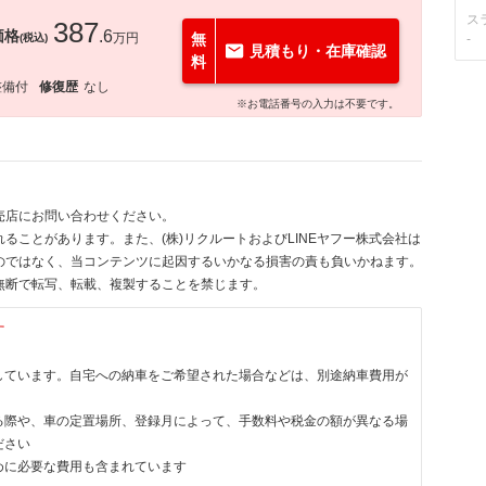
ス
387
価格
.6
万円
無
(税込)
-
見積もり・在庫確認
料
整備付
修復歴
なし
※お電話番号の入力は不要です。
売店にお問い合わせください。
ることがあります。また、(株)リクルートおよびLINEヤフー株式会社は
のではなく、当コンテンツに起因するいかなる損害の責も負いかねます。
無断で転写、転載、複製することを禁じます。
す
しています。自宅への納車をご希望された場合などは、別途納車費用が
る際や、車の定置場所、登録月によって、手数料や税金の額が異なる場
ださい
めに必要な費用も含まれています