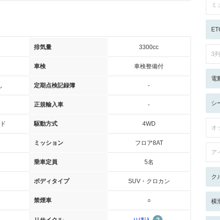
ミ
ET
排気量
3300cc
3
車検
車検整備付
電
し
定期点検記録簿
-
シ
正規輸入車
-
ド
駆動方式
4WD
オ
ミッション
フロア8AT
ア
乗車定員
5名
ク
ボディタイプ
SUV・クロカン
禁煙車
○
横