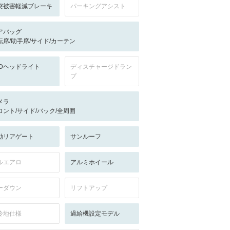
突被害軽減ブレーキ
パーキングアシスト
アバッグ
転席/助手席/サイド/カーテン
EDヘッドライト
ディスチャージドラン
プ
メラ
ロント/サイド/バック/全周囲
動リアゲート
サンルーフ
ルエアロ
アルミホイール
ーダウン
リフトアップ
冷地仕様
過給機設定モデル