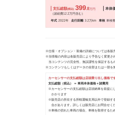
399
支払総額
.8
本体
万円
(税込)
（諸経費12.2万円含む）
年式
2022年
走行距離
3.2万km
車検
車検
※仕様・オプション・装備の詳細については各販
※当情報の内容は各販売店により予告なく変更され
当コンテンツの完全性、無誤謬性を保証するも
※コンテンツもしくはデータの全部または一部を
カーセンサーの支払総額は店頭乗り出し価格で
支払総額（税込） ＝ 車両本体価格＋諸費用
※カーセンサーの支払総額は店頭納車を前提に
かかります
※販売店の所在する所轄運輸支局以外で登録す
合があります。詳しくは販売店にお問合せく
※車検の切れた車両の場合、車検を取得するた