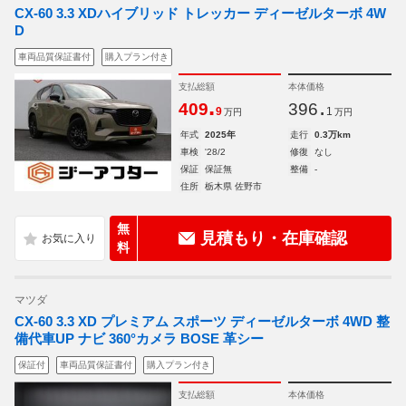
CX-60 3.3 XDハイブリッド トレッカー ディーゼルターボ 4W
D
車両品質保証書付
購入プラン付き
支払総額
本体価格
.
.
409
396
9
1
万円
万円
年式
2025年
走行
0.3万km
車検
'28/2
修復
なし
保証
保証無
整備
-
住所
栃木県 佐野市
無
見積もり・在庫確認
料
マツダ
CX-60 3.3 XD プレミアム スポーツ ディーゼルターボ 4WD 整
備代車UP ナビ 360°カメラ BOSE 革シー
保証付
車両品質保証書付
購入プラン付き
支払総額
本体価格