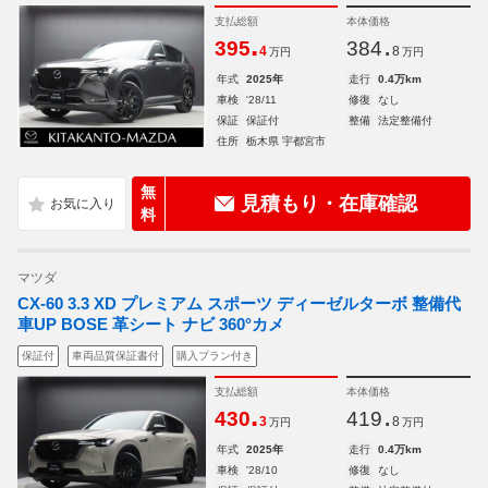
支払総額
本体価格
.
.
395
384
4
8
万円
万円
年式
2025年
走行
0.4万km
車検
'28/11
修復
なし
保証
保証付
整備
法定整備付
住所
栃木県 宇都宮市
無
見積もり・在庫確認
料
マツダ
CX-60 3.3 XD プレミアム スポーツ ディーゼルターボ 整備代
車UP BOSE 革シート ナビ 360°カメ
保証付
車両品質保証書付
購入プラン付き
支払総額
本体価格
.
.
430
419
3
8
万円
万円
年式
2025年
走行
0.4万km
車検
'28/10
修復
なし