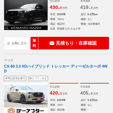
支払総額
本体価格
.
.
430
419
9
8
万円
万円
年式
2025年
走行
0.4万km
車検
'28/11
修復
なし
保証
保証付
整備
法定整備付
住所
茨城県 ひたちなか市
無
見積もり・在庫確認
料
マツダ
CX-60 3.3 XDハイブリッド トレッカー ディーゼルターボ 4W
D
車両品質保証書付
購入プラン付き
支払総額
本体価格
.
.
420
405
3
9
万円
万円
年式
2025年
走行
0.4万km
車検
'28/2
修復
なし
保証
保証無
整備
-