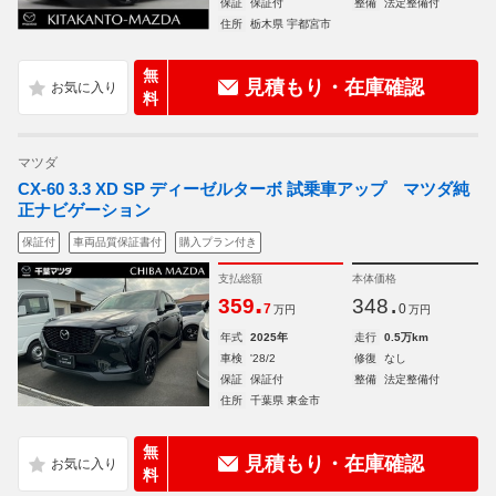
保証
保証付
整備
法定整備付
住所
栃木県 宇都宮市
無
見積もり・在庫確認
料
マツダ
CX-60 3.3 XD SP ディーゼルターボ 試乗車アップ マツダ純
正ナビゲーション
保証付
車両品質保証書付
購入プラン付き
支払総額
本体価格
.
.
359
348
7
0
万円
万円
年式
2025年
走行
0.5万km
車検
'28/2
修復
なし
保証
保証付
整備
法定整備付
住所
千葉県 東金市
無
見積もり・在庫確認
料