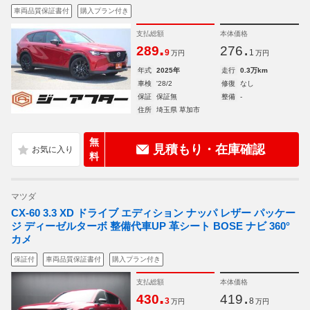
車両品質保証書付
購入プラン付き
支払総額
本体価格
.
.
289
276
9
1
万円
万円
年式
2025年
走行
0.3万km
車検
'28/2
修復
なし
保証
保証無
整備
-
住所
埼玉県 草加市
無
見積もり・在庫確認
料
マツダ
CX-60 3.3 XD ドライブ エディション ナッパ レザー パッケー
ジ ディーゼルターボ 整備代車UP 革シート BOSE ナビ 360°
カメ
保証付
車両品質保証書付
購入プラン付き
支払総額
本体価格
.
.
430
419
3
8
万円
万円