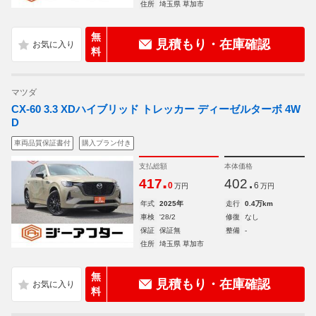
住所
埼玉県 草加市
無
見積もり・在庫確認
料
マツダ
CX-60 3.3 XDハイブリッド トレッカー ディーゼルターボ 4W
D
車両品質保証書付
購入プラン付き
支払総額
本体価格
.
.
417
402
0
6
万円
万円
年式
2025年
走行
0.4万km
車検
'28/2
修復
なし
保証
保証無
整備
-
住所
埼玉県 草加市
無
見積もり・在庫確認
料