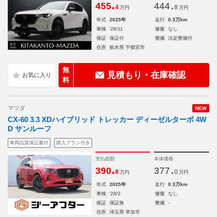
.
.
455
444
4
8
万円
万円
年式
2025年
走行
0.3万km
車検
'28/11
修復
なし
保証
保証付
整備
法定整備付
住所
栃木県 宇都宮市
無
見積もり・在庫確認
料
マツダ
NEW
CX-60 3.3 XDハイブリッド トレッカー ディーゼルターボ 4W
D サンルーフ
車両品質保証書付
購入プラン付き
支払総額
本体価格
.
.
390
377
8
0
万円
万円
年式
2025年
走行
0.3万km
車検
'28/2
修復
なし
保証
保証無
整備
-
住所
埼玉県 草加市