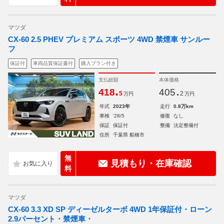
マツダ
CX-60 2.5 PHEV プレミアム スポーツ 4WD 禁煙車 サンルー
フ
保証付
車両品質保証書付
購入プラン付き
支払総額
本体価格
.
.
418
405
5
2
万円
万円
年式
2023年
走行
0.8万km
車検
'28/5
修復
なし
保証
保証付
整備
法定整備付
住所
千葉県 船橋市
無
見積もり・在庫確認
料
マツダ
CX-60 3.3 XD SP ディーゼルターボ 4WD 1年保証付・ローン
2.9パーセント・禁煙車・