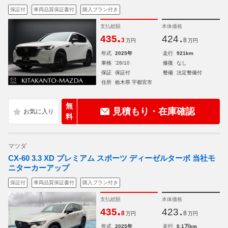
保証付
車両品質保証書付
購入プラン付き
支払総額
本体価格
.
.
435
424
3
8
万円
万円
年式
2025年
走行
921km
車検
'28/10
修復
なし
保証
保証付
整備
法定整備付
住所
栃木県 宇都宮市
無
見積もり・在庫確認
料
マツダ
CX-60 3.3 XD プレミアム スポーツ ディーゼルターボ 当社モ
ニターカーアップ
保証付
車両品質保証書付
購入プラン付き
支払総額
本体価格
.
.
435
423
8
8
万円
万円
年式
2025年
走行
0.1万km