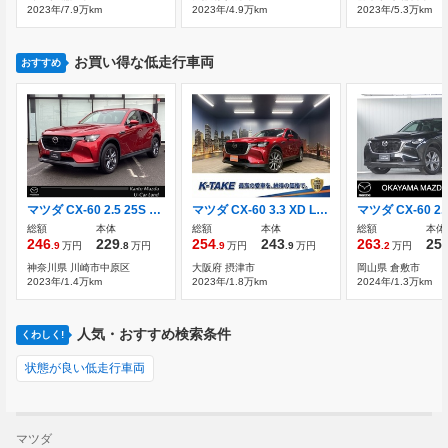
2023年/7.9万km
2023年/4.9万km
2023年/5.3万km
お買い得な低走行車両
おすすめ
マツダ CX-60 2.5 25S Sパッケージ 360°モニター ALH MRCC レーンキープアシ
マツダ CX-60 3.3 XD Lパッケージ ディーゼルターボ 4WD (禁煙車)(4WD)(黒本革)(メーカーナビ)(アラ
総額
本体
総額
本体
総額
本体
246
229
254
243
263
25
.9
万円
.8
万円
.9
万円
.9
万円
.2
万円
神奈川県 川崎市中原区
大阪府 摂津市
岡山県 倉敷市
2023年/1.4万km
2023年/1.8万km
2024年/1.3万km
人気・おすすめ検索条件
くわしく!
状態が良い低走行車両
マツダ