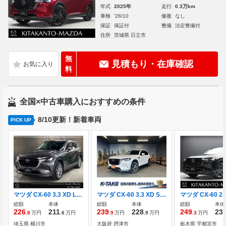
年式
2025年
走行
0.3万km
車検
'28/10
修復
なし
保証
保証付
整備
法定整備付
住所
茨城県 日立市
無
見積もり・在庫確認
料
全国×中古車購入におすすめの条件
8/10更新！新着車両
PICK UP
マツダ CX-60 3.3 XD Lパッケージ ディーゼルターボ 4WD
マツダ CX-60 3.3 XD Sパッケージ ディーゼルターボ セーフティクルーズPKG(禁煙車)(メーカーSD
総額
本体
総額
本体
総額
本体
226
211
239
228
249
23
.8
万円
.6
万円
.9
万円
.9
万円
.3
万円
埼玉県 桶川市
大阪府 摂津市
栃木県 宇都宮市