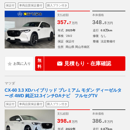
保証付
車両品質保証書付
購入プラン付き
支払総額
本体価格
.
.
357
348
7
8
万円
万円
年式
2025年
走行
0.8万km
車検
'28/2
修復
なし
保証
保証付
整備
法定整備付
住所
岡山県 岡山市南区
無
見積もり・在庫確認
料
マツダ
CX-60 3.3 XDハイブリッド プレミアム モダン ディーゼルタ
ーボ 4WD 純正12.3インチDAナビ フルセグTV
保証付
車両品質保証書付
購入プラン付き
支払総額
本体価格
.
.
398
386
8
8
万円
万円
年式
2022年
走行
0.8万km