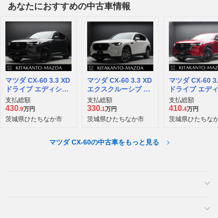
あなたにおすすめの中古車情報
マツダ CX-60 3.3 XD
マツダ CX-60 3.3 XD
マツダ CX-60 3.
ドライブ エディショ
エクスクルーシブ モ
ドライブ エデ
ン ナッパ レザー パ
ード ディーゼルター
ン ディーゼル
支払総額
支払総額
支払総額
ッケージ ディーゼル
ボ
4WD
430
330
410
.9
万円
.1
万円
.4
万円
ターボ
茨城県ひたちなか市
茨城県ひたちなか市
茨城県ひたちな
マツダ CX-60の中古車をもっと見る