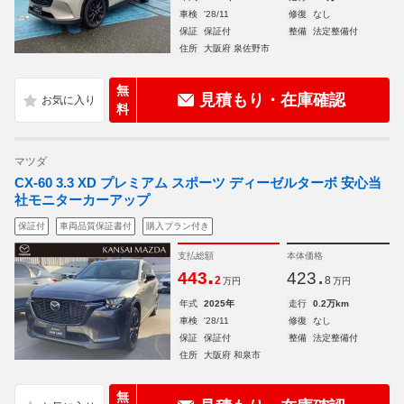
車検
'28/11
修復
なし
保証
保証付
整備
法定整備付
住所
大阪府 泉佐野市
無
見積もり・在庫確認
料
マツダ
CX-60 3.3 XD プレミアム スポーツ ディーゼルターボ 安心当
社モニターカーアップ
保証付
車両品質保証書付
購入プラン付き
支払総額
本体価格
.
.
443
423
2
8
万円
万円
年式
2025年
走行
0.2万km
車検
'28/11
修復
なし
保証
保証付
整備
法定整備付
住所
大阪府 和泉市
無