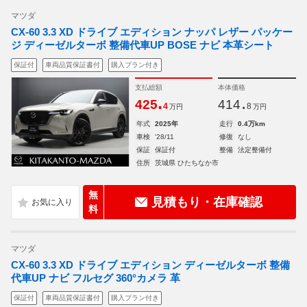
マツダ
CX-60 3.3 XD ドライブ エディション ナッパ レザー パッケー
ジ ディーゼルターボ 整備代車UP BOSE ナビ 本革シート
保証付
車両品質保証書付
購入プラン付き
支払総額
本体価格
.
.
425
414
4
8
万円
万円
年式
2025年
走行
0.4万km
車検
'28/11
修復
なし
保証
保証付
整備
法定整備付
住所
茨城県 ひたちなか市
無
見積もり・在庫確認
料
マツダ
CX-60 3.3 XD ドライブ エディション ディーゼルターボ 整備
代車UP ナビ フルセグ 360°カメラ 革
保証付
車両品質保証書付
購入プラン付き