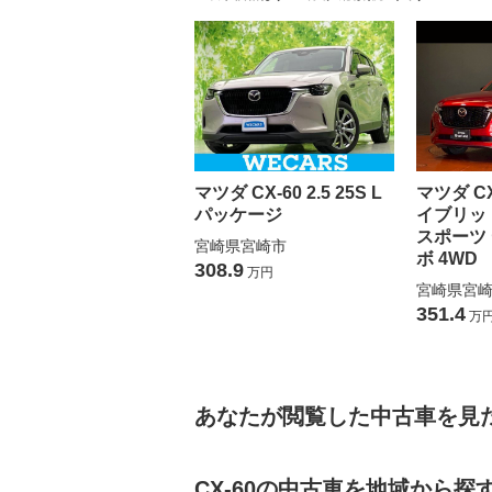
マツダ CX-60 2.5 25S L
マツダ CX-
パッケージ
イブリッ
スポーツ
宮崎県宮崎市
ボ 4WD
308.9
万円
宮崎県宮
351.4
万
あなたが閲覧した中古車を見
CX-60の中古車を地域から探