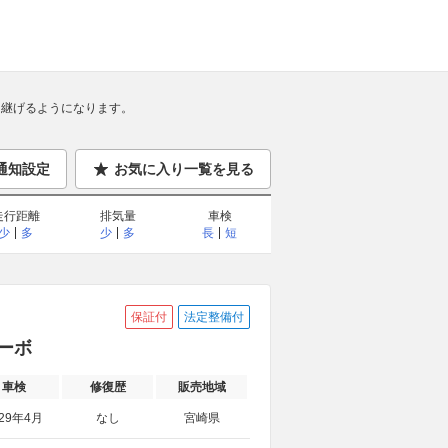
継げるようになります。
通知設定
お気に入り一覧を見る
走行距離
排気量
車検
少
多
少
多
長
短
保証付
法定整備付
ターボ
車検
修復歴
販売地域
029年4月
なし
宮崎県