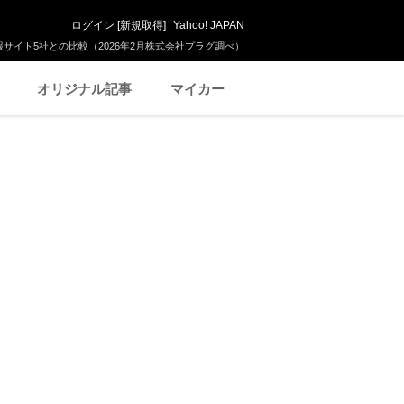
ログイン
[
新規取得
]
Yahoo! JAPAN
サイト5社との比較（2026年2月株式会社プラグ調べ）
オリジナル記事
マイカー