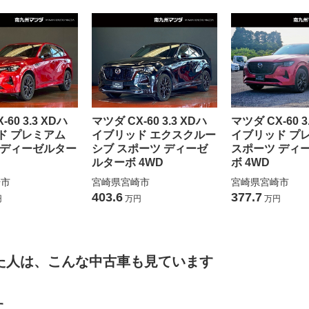
60 3.3 XDハ
マツダ CX-60 3.3 XDハ
マツダ CX-60 3
ド プレミアム
イブリッド エクスクルー
イブリッド プ
 ディーゼルター
シブ スポーツ ディーゼ
スポーツ ディ
ルターボ 4WD
ボ 4WD
崎市
宮崎県宮崎市
宮崎県宮崎市
403.6
377.7
円
万円
万円
た人は、こんな中古車も見ています
す