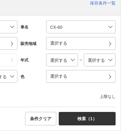
保存条件一覧
車名
選択する
販売地域
～
年式
選択する
色
上限なし
条件クリア
検索（
1
）