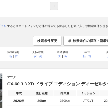
1
ログイン
するとスマートフォンなど他の端末でも保存したお気に入りや検索条件が引き
検索条件変更
検索条件の保存・新着
掲載時期
支払総額
本体価格
年式
新
古
安
高
安
高
新
古
マツダ
CX-60 3.3 XD ドライブ エディション ディーゼル
年式
走行距離
排気量
ミッション
2026年
30km
3300cc
AT/CVT
2