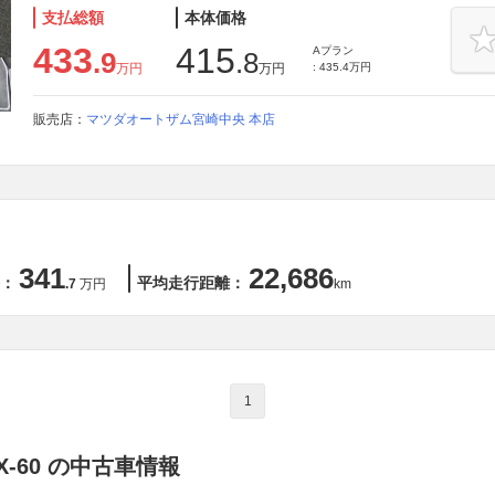
支払総額
本体価格
433
415
Aプラン
.9
.8
万円
万円
: 435.4万円
販売店：
マツダオートザム宮崎中央 本店
341
22,686
：
平均走行距離：
.7
万円
km
1
-60 の中古車情報