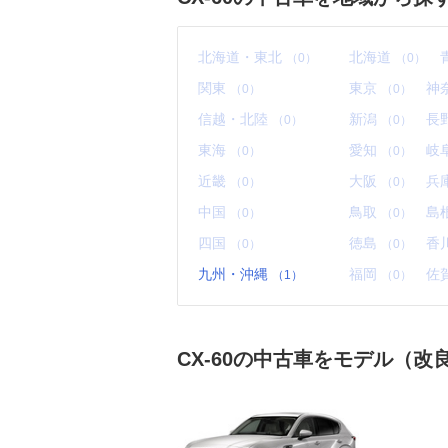
北海道・東北
北海道
（0）
（0）
関東
東京
神
（0）
（0）
信越・北陸
新潟
長
（0）
（0）
東海
愛知
岐
（0）
（0）
近畿
大阪
兵
（0）
（0）
中国
鳥取
島
（0）
（0）
四国
徳島
香
（0）
（0）
九州・沖縄
福岡
佐
（1）
（0）
CX-60の中古車をモデル（