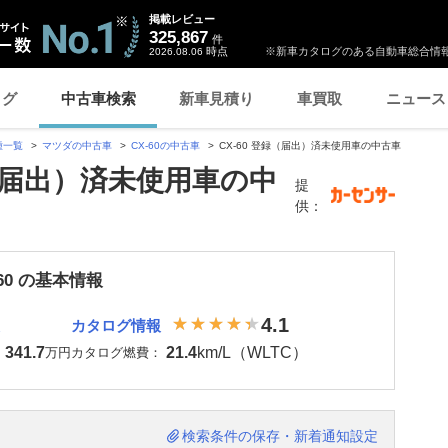
掲載レビュー
325,867
件
時点
※新車カタログのある自動車総合情報
2026.08.06
ログ
中古車検索
新車見積り
車買取
ニュース
種一覧
マツダの中古車
CX-60の中古車
CX-60 登録（届出）済未使用車の中古車
録（届出）済未使用車の中
提
供：
-60 の基本情報
4.1
カタログ情報
341.7
21.4
km/L（WLTC）
：
万円
カタログ燃費：
検索条件の保存・新着通知設定