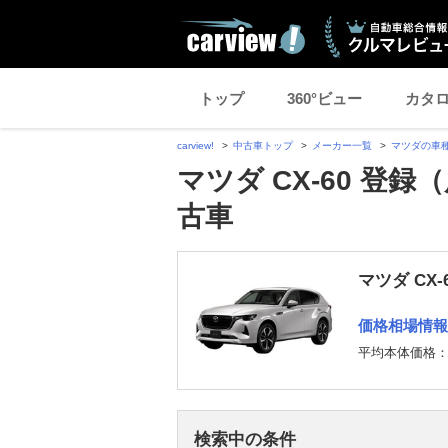
トップ
360°ビュー
カタ
carview!
中古車トップ
メーカー一覧
マツダの車
マツダ CX-60 登
古車
マツダ CX
価格相場情報
平均本体価格
検索中の条件