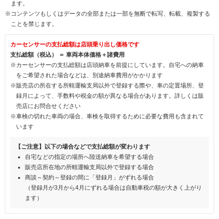
ます。
※コンテンツもしくはデータの全部または一部を無断で転写、転載、複製する
ことを禁じます。
カーセンサーの支払総額は店頭乗り出し価格です
支払総額（税込） ＝ 車両本体価格＋諸費用
※カーセンサーの支払総額は店頭納車を前提にしています。自宅への納車
をご希望された場合などは、別途納車費用がかかります
※販売店の所在する所轄運輸支局以外で登録する際や、車の定置場所、登
録月によって、手数料や税金の額が異なる場合があります。詳しくは販
売店にお問合せください
※車検の切れた車両の場合、車検を取得するために必要な費用も含まれて
います
【ご注意】以下の場合などで支払総額が変わります
自宅などの指定の場所へ陸送納車を希望する場合
販売店所在地の所轄運輸支局以外で登録する場合
商談～契約～登録の間に「登録月」がずれる場合
（登録月が3月から4月にずれる場合は自動車税の額が大きく上がり
ます）