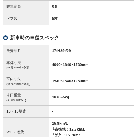
乗車定員
6名
ドア数
5枚
新車時の車種スペック
発売年月
17(H29)/09
車体寸法
4900
×
1840
×
1730
mm
(全長×全幅×全高)
室内寸法
1540
×
1540
×
1250
mm
(全長×全幅×全高)
車両重量
1830/-/-
kg
(AT×MT×CVT)
10・15燃費
-
15.8km/L
└市街地：12.7km/L
WLTC燃費
└郊外：15.7km/L