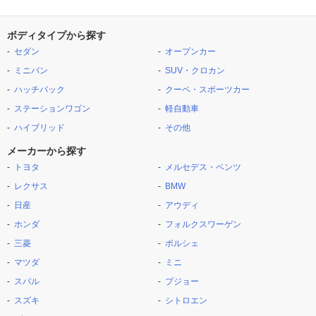
ボディタイプから探す
セダン
オープンカー
ミニバン
SUV・クロカン
ハッチバック
クーペ・スポーツカー
ステーションワゴン
軽自動車
ハイブリッド
その他
メーカーから探す
トヨタ
メルセデス・ベンツ
レクサス
BMW
日産
アウディ
ホンダ
フォルクスワーゲン
三菱
ポルシェ
マツダ
ミニ
スバル
プジョー
スズキ
シトロエン