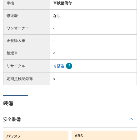
車検
車検整備付
修復歴
なし
ワンオーナー
-
正規輸入車
-
禁煙車
○
リサイクル
リ済込
定期点検記録簿
○
装備
安全装備
ABS
パワステ