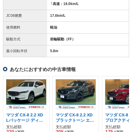
└高速：18.0km/L
JC08燃費
17.6km/L
使用燃料
軽油
駆動方式
前輪駆動（FF）
最小回転半径
5.8
m
あなたにおすすめの中古車情報
マツダ CX-8 2.2 XD
マツダ CX-8 2.2 XD
マツダ CX-8 2
Lパッケージ ディー
ブラックトーン エデ
プロアクティブ
ゼルターボ
ィション ディーゼル
ーゼルターボ
支払総額
支払総額
支払総額
ターボ 4WD
220
305
175