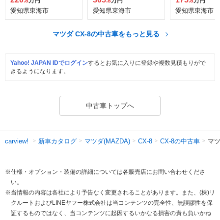
.8
万円
.8
万円
.8
万円
愛知県東海市
愛知県東海市
愛知県東海市
マツダ CX-8の中古車をもっと見る
Yahoo! JAPAN IDでログイン
するとお気に入りに登録や複数見積もりがで
きるようになります。
中古車トップへ
新車カタログ
マツダ(MAZDA)
CX-8の中古車
マツ
carview!
CX-8
※仕様・オプション・装備の詳細については各販売店にお問い合わせくださ
い。
※当情報の内容は各社により予告なく変更されることがあります。また、(株)リ
クルートおよびLINEヤフー株式会社は当コンテンツの完全性、無誤謬性を保
証するものではなく、当コンテンツに起因するいかなる損害の責も負いかね