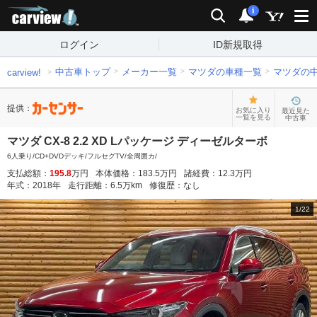
carview!
検索
通知
i
ログイン
ID新規取得
中古車トップ
メーカー一覧
マツダの車種一覧
マツダの
carview!
提供：
お気に入り
最近見た
一覧を見る
中古車
マツダ CX-8 2.2 XD Lパッケージ ディーゼルターボ
6人乗り/CD+DVDデッキ/フルセグTV/全周囲カ/
支払総額：
195.8
万円
本体価格：
183.5
万円
諸経費：
12.3
万円
年式：
2018
年
走行距離：
6.5
万km
修復歴：
なし
1
/
22