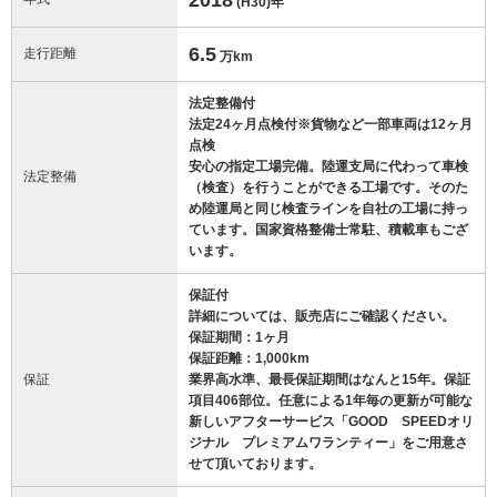
(H30)
年
6.5
走行距離
万km
法定整備付
法定24ヶ月点検付※貨物など一部車両は12ヶ月
点検
安心の指定工場完備。陸運支局に代わって車検
法定整備
（検査）を行うことができる工場です。そのた
め陸運局と同じ検査ラインを自社の工場に持っ
ています。国家資格整備士常駐、積載車もござ
います。
保証付
詳細については、販売店にご確認ください。
保証期間：1ヶ月
保証距離：1,000km
保証
業界高水準、最長保証期間はなんと15年。保証
項目406部位。任意による1年毎の更新が可能な
新しいアフターサービス「GOOD SPEEDオリ
ジナル プレミアムワランティー」をご用意さ
せて頂いております。