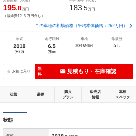
195
183
.8
.5
万円
万円
（諸経費12 .3 万円含む）
この車種の相場価格（平均本体価格：252万円）
年式
走行距離
車検
修復歴
2018
6.5
車検整備付
なし
(H30)
万km
無
見積もり・在庫確認
料
購入
販売店
車種
状態
装備
プラン
情報
スペック
状態
2018
年式