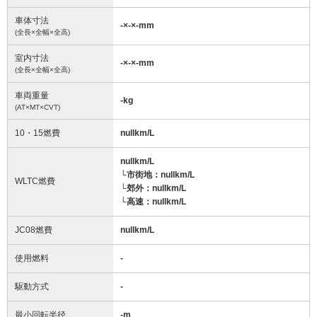
車体寸法
-
×
-
×
-
mm
(全長×全幅×全高)
室内寸法
-
×
-
×
-
mm
(全長×全幅×全高)
車両重量
-
kg
(AT×MT×CVT)
10・15燃費
nullkm/L
nullkm/L
└市街地：nullkm/L
WLTC燃費
└郊外：nullkm/L
└高速：nullkm/L
JC08燃費
nullkm/L
使用燃料
-
駆動方式
-
最小回転半径
-
m