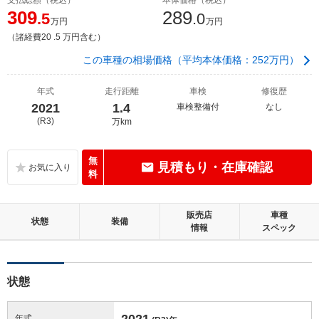
309
289
.5
.0
万円
万円
（諸経費20 .5 万円含む）
この車種の相場価格（平均本体価格：252万円）
年式
走行距離
車検
修復歴
2021
1.4
車検整備付
なし
(R3)
万km
無
見積もり・在庫確認
料
販売店
車種
状態
装備
情報
スペック
状態
2021
年式