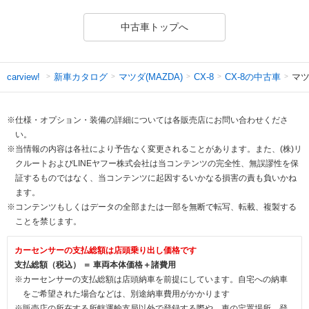
中古車トップへ
新車カタログ
マツダ(MAZDA)
CX-8の中古車
マツ
carview!
CX-8
※仕様・オプション・装備の詳細については各販売店にお問い合わせくださ
い。
※当情報の内容は各社により予告なく変更されることがあります。また、(株)リ
クルートおよびLINEヤフー株式会社は当コンテンツの完全性、無誤謬性を保
証するものではなく、当コンテンツに起因するいかなる損害の責も負いかね
ます。
※コンテンツもしくはデータの全部または一部を無断で転写、転載、複製する
ことを禁じます。
カーセンサーの支払総額は店頭乗り出し価格です
支払総額（税込） ＝ 車両本体価格＋諸費用
※カーセンサーの支払総額は店頭納車を前提にしています。自宅への納車
をご希望された場合などは、別途納車費用がかかります
※販売店の所在する所轄運輸支局以外で登録する際や、車の定置場所、登