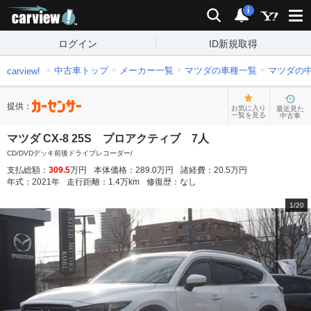
carview!
検索
通知
i
ログイン
ID新規取得
中古車トップ
メーカー一覧
マツダの車種一覧
マツダの
carview!
提供：
お気に入り
最近見た
一覧を見る
中古車
マツダ CX-8 25S プロアクティブ 7人
CD/DVDデッキ前後ドライブレコーダー/
支払総額：
309.5
万円
本体価格：
289.0
万円
諸経費：
20.5
万円
年式：
2021
年
走行距離：
1.4
万km
修復歴：
なし
1
/
20