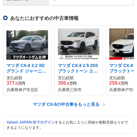
あなたにおすすめの中古車情報
マツダ CX-8 2.2 XD
マツダ CX-8 2.5 25S
マツダ CX-8 2.
グランド ジャーニー
ブラックトーン エデ
ブラックトーン
ディーゼルターボ 4
ィション
ィション
支払総額
支払総額
支払総額
WD
377
306
259
.0
万円
.6
万円
.9
万円
兵庫県神戸市北区
兵庫県三田市
兵庫県神戸市北
マツダ CX-8の中古車をもっと見る
Yahoo! JAPAN IDでログイン
するとお気に入りに登録や複数見積もりがで
きるようになります。