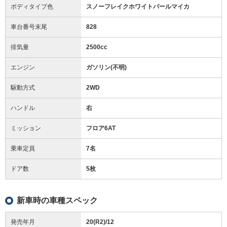
ボディタイプ色
スノーフレイクホワイトパールマイカ
車台番号末尾
828
排気量
2500cc
エンジン
ガソリン(不明)
駆動方式
2WD
ハンドル
右
ミッション
フロア6AT
乗車定員
7名
ドア数
5枚
新車時の車種スペック
発売年月
20(R2)/12