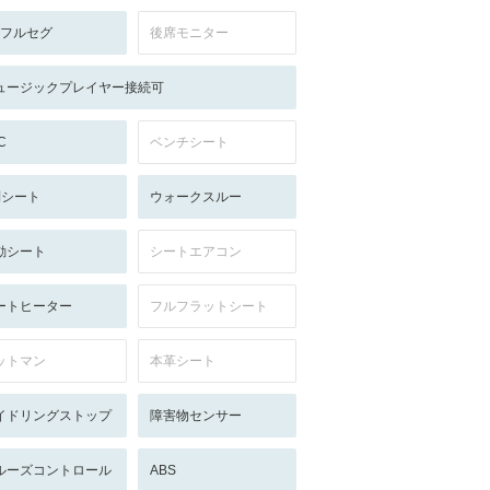
V:フルセグ
後席モニター
ュージックプレイヤー接続可
C
ベンチシート
列シート
ウォークスルー
動シート
シートエアコン
ートヒーター
フルフラットシート
ットマン
本革シート
イドリングストップ
障害物センサー
ルーズコントロール
ABS