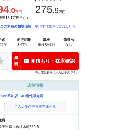
94
275
.0
.9
万円
万円
経費18.1万円含む）
この車種の相場価格
（平均本体価格：252.1万円）
年式
走行距離
車検
修復歴
021年
3.6万km
車検整備付
なし
無
見積もり・在庫確認
料
※お電話番号の入力は不要です。
店舗情報
etOne草加店 JU適性販売店
この店舗の中古車在庫一覧
住所
埼玉県草加市柿木町680-5