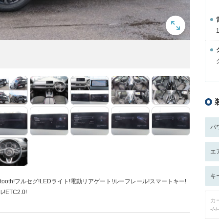
パ
エ
キ
ooth!フルセグ!LEDライト!電動リアゲート!ルーフレール!スマートキー!
TC2.0!
カ
-/-/-