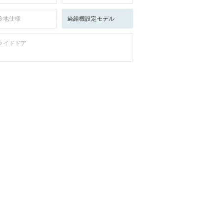
冷地仕様
過給機設定モデル
ライドドア