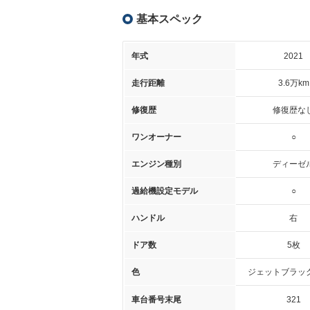
基本スペック
年式
2021
走行距離
3.6万km
修復歴
修復歴な
ワンオーナー
○
エンジン種別
ディーゼ
過給機設定モデル
○
ハンドル
右
ドア数
5枚
色
ジェットブラッ
車台番号末尾
321