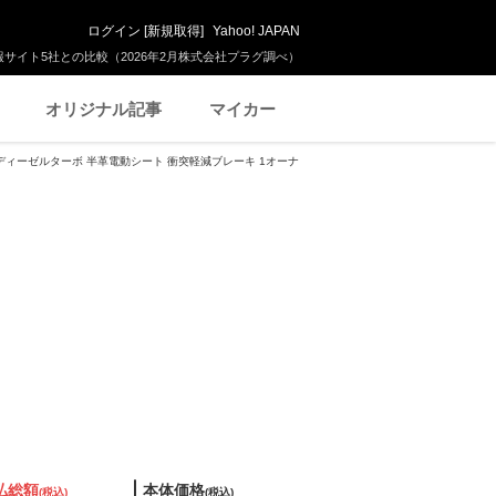
ログイン
[
新規取得
]
Yahoo! JAPAN
サイト5社との比較（2026年2月株式会社プラグ調べ）
オリジナル記事
マイカー
ョン ディーゼルターボ 半革電動シート 衝突軽減ブレーキ 1オーナ
払総額
本体価格
(税込)
(税込)