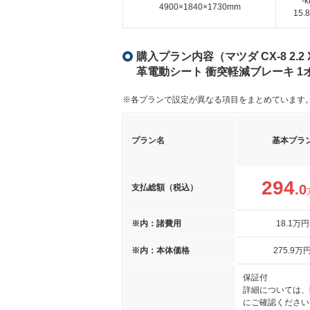
-
4900×1840×1730mm
15
購入プラン内容（マツダ CX-8 2.
革電動シート 衝突軽減ブレーキ 1
※各プランで設定が異なる項目をまとめています
プラン名
基本プラ
294
.0
支払総額（税込）
※内：諸費用
18
.1
万円
※内：本体価格
275
.9
万
保証付
詳細については、
にご確認ください