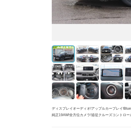
ディスプレイオーディオ!アップルカープレイ!Bluet
純正19AW!全方位カメラ!追従クルーズコントロール!E