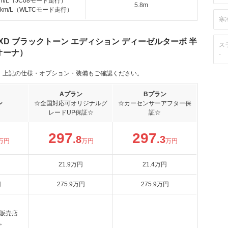
km/L（JC08モード走行）
5.8m
.8km/L（WLTCモード走行）
寒
2 XD ブラックトーン エディション ディーゼルターボ 半
ス
オーナ）
-
。上記の仕様・オプション・装備もご確認ください。
Aプラン
Bプラン
ン
☆全国対応可オリジナルグ
☆カーセンサーアフター保
レードUP保証☆
証☆
297
297
.8
.3
万円
万円
万円
21
.9
万円
21
.4
万円
円
275
.9
万円
275
.9
万円
販売店
。