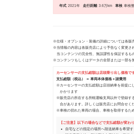
年式
2021年
走行距離
3.6万km
車検
車検
※仕様・オプション・装備の詳細については各販
※当情報の内容は各販売店により予告なく変更され
当コンテンツの完全性、無誤謬性を保証するも
※コンテンツもしくはデータの全部または一部を
カーセンサーの支払総額は店頭乗り出し価格で
支払総額（税込） ＝ 車両本体価格＋諸費用
※カーセンサーの支払総額は店頭納車を前提に
かかります
※販売店の所在する所轄運輸支局以外で登録す
合があります。詳しくは販売店にお問合せく
※車検の切れた車両の場合、車検を取得するた
【ご注意】以下の場合などで支払総額が変わ
自宅などの指定の場所へ陸送納車を希望す