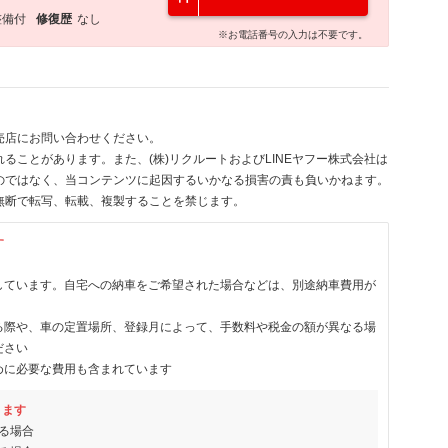
整備付
修復歴
なし
※お電話番号の入力は不要です。
売店にお問い合わせください。
ることがあります。また、(株)リクルートおよびLINEヤフー株式会社は
のではなく、当コンテンツに起因するいかなる損害の責も負いかねます。
無断で転写、転載、複製することを禁じます。
す
しています。自宅への納車をご希望された場合などは、別途納車費用が
る際や、車の定置場所、登録月によって、手数料や税金の額が異なる場
ださい
めに必要な費用も含まれています
ります
る場合