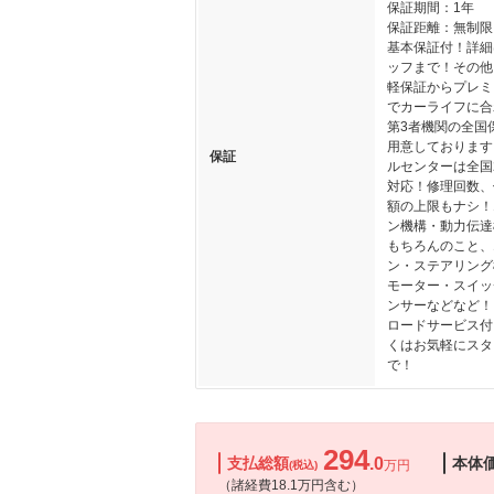
保証期間：1年
保証距離：無制限
基本保証付！詳細
ッフまで！その他
軽保証からプレミ
でカーライフに合
第3者機関の全国
用意しております
保証
ルセンターは全国
対応！修理回数、
額の上限もナシ！
ン機構・動力伝達
もちろんのこと、
ン・ステアリング
モーター・スイッ
ンサーなどなど！
ロードサービス付
くはお気軽にスタ
で！
294
支払総額
.0
本体
万円
(税込)
（諸経費18.1万円含む）