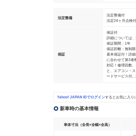
法定整備付
法定整備
法定24ヶ月点検
保証付
詳細については、
保証期間：1年
保証距離：無制限
保証
基本保証付！詳細
に合わせて第3者
対応！修理回数、
と、エアコン・ス
ードサービス付。
Yahoo! JAPAN IDでログイン
するとお気に入り
新車時の基本情報
車体寸法（全長×全幅×全高）