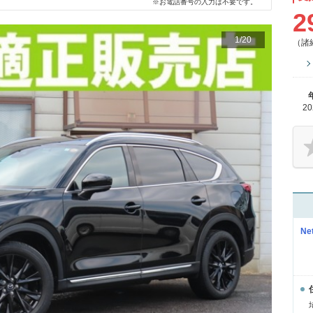
※お電話番号の入力は不要です。
2
1
/
20
（諸
2
N