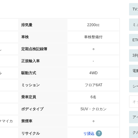
T
ミ
排気量
2200cc
車検
車検整備付
ET
し
定期点検記録簿
○
3
正規輸入車
-
電
ル
駆動方式
4WD
ミッション
フロア6AT
シ
乗車定員
6名
オ
ボディタイプ
SUV・クロカン
ア
クマイカ
禁煙車
○
ク
リサイクル
リ済込