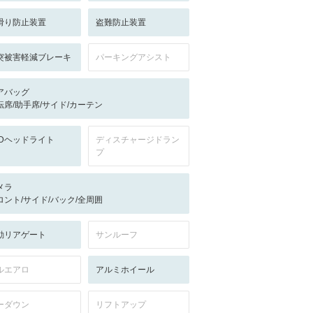
滑り防止装置
盗難防止装置
突被害軽減ブレーキ
パーキングアシスト
アバッグ
転席/助手席/サイド/カーテン
EDヘッドライト
ディスチャージドラン
プ
メラ
ロント/サイド/バック/全周囲
動リアゲート
サンルーフ
ルエアロ
アルミホイール
ーダウン
リフトアップ