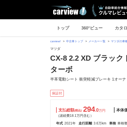
トップ
360°ビュー
カタ
carview!
中古車トップ
メーカー一覧
マツダの車
マツダ
CX-8 2.2 XD ブ
ターボ
半革電動シート 衝突軽減ブレーキ 1オーナ
保証付
294
支払総額
.0
本体
万円
(税込)
（諸経費18.1万円含む）
年式
2021年
走行距離
3.6万km
車検
車検