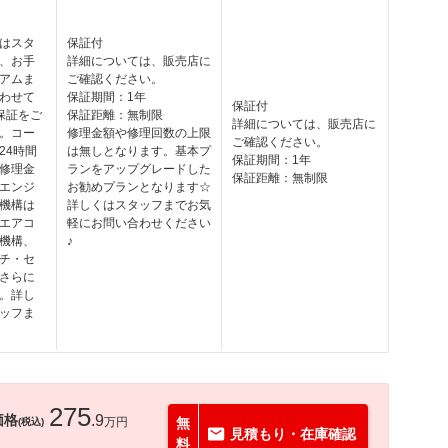
はスタ
保証付
、お手
詳細については、販売店に
アムま
ご確認ください。
わせて
保証期間：1年
保証付
保証をご
保証距離：無制限
詳細については、販売店に
。コー
修理金額や修理回数の上限
ご確認ください。
24時間
は無しとなります。基本プ
保証期間：1年
修理金
ランをアップグレードした
保証距離：無制限
エンジ
お勧めプランとなります☆
機構は
詳しくはスタッフまでお気
エアコ
軽にお問い合わせください
機構、
♪
チ・セ
さらに
。詳し
ッフま
275
価格
.9
万円
無
(税込)
見積もり・在庫確認
料