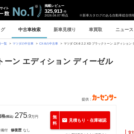
掲載レビュー
325,913
件
時点
※新車カタログのある自動車総合情報
2026.08.07
ログ
中古車検索
新車見積り
車買取
ニュース
種一覧
マツダの中古車
CX-8の中古車
マツダ CX-8 2.2 XD ブラックトーン エディシ
ラックトーン エディション ディーゼル
提供：
275
価格
.9
万円
無
(税込)
見積もり・在庫確認
料
整備付
修復歴
なし
支