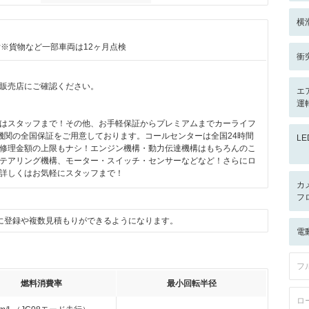
横
付※貨物など一部車両は12ヶ月点検
衝
販売店にご確認ください。
エ
運
はスタッフまで！その他、お手軽保証からプレミアムまでカーライフ
機関の全国保証をご用意しております。コールセンターは全国24時間
L
修理金額の上限もナシ！エンジン機構・動力伝達機構はもちろんのこ
テアリング機構、モーター・スイッチ・センサーなどなど！さらにロ
詳しくはお気軽にスタッフまで！
カ
フ
に登録や複数見積もりができるようになります。
電
フ
燃料消費率
最小回転半径
ロ