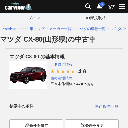
carview!
検索
通知
i
ログイン
ID新規取得
中古車トップ
メーカー一覧
マツダの車種一覧
マツダの
carview!
マツダ CX-80(山形県)の中古車
マツダ CX-80 の基本情報
カタログ情報
4.6
価格相場情報
474.5
平均本体価格：
万円
検索中の条件
保存条件一覧
条件を保存
条件を変更