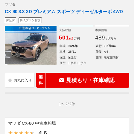
マツダ
CX-80 3.3 XD プレミアム スポーツ ディーゼルターボ 4WD
保証付
購入プラン付き
支払総額
本体価格
.
.
501
489
2
8
万円
万円
年式
2025年
走行
0.2万km
車検
'28/11
修復
なし
保証
保証付
整備
法定整備付
住所
山形県 山形市
無
見積もり・在庫確認
料
1
〜
2
/
2
件
マツダ CX-80 中古車相場
4.6