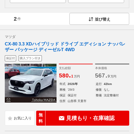
2
件
並び替え
マツダ
CX-80 3.3 XDハイブリッド ドライブ エディション ナッパレ
ザー パッケージ ディーゼルT 4WD
保証付
購入プラン付き
支払総額
本体価格
.
.
580
567
1
9
万円
万円
年式
2026年
走行
42km
車検
'29/3
修復
なし
保証
保証付
整備
法定整備付
住所
山形県 天童市
無
見積もり・在庫確認
料