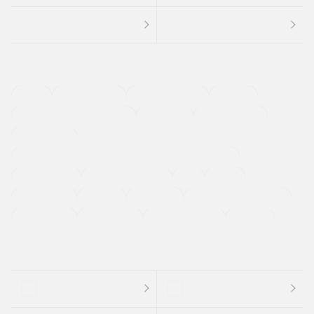
４ＷＤ
定期点検記録簿
ワンオーナーカー
福祉車両
メーカー系販売店取り扱い車
修復歴無し
アルミホイール
寒冷地仕様車
過給機設定モデル（ターボ・スーパーチャージャーなど)
ETC
CDプレーヤー
カーナビゲーション
禁煙車
法定整備付き
保証付き
エアバッグ
ディスチャージドランプ
支払総顔あり
クーポンあり
車両品質評価書付
新着車両