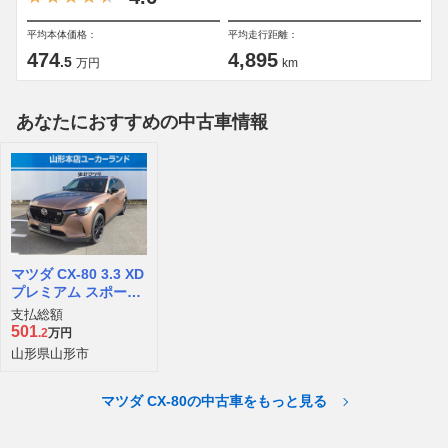
平均本体価格：
平均走行距離：
474
4,895
.5
万円
km
あなたにおすすめの中古車情報
マツダ CX-80 3.3 XD
プレミアム スポーツ
ディーゼルターボ 4
支払総額
WD
501
.2
万円
山形県山形市
マツダ CX-80の中古車をもっと見る