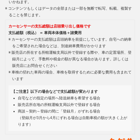
いかねます。
コンテンツもしくはデータの全部または一部を無断で転写、転載、複製す
ることを禁じます。
カーセンサーの支払総額は店頭乗り出し価格です
支払総額（税込） ＝ 車両本体価格＋諸費用
カーセンサーの支払総額は店頭納車を前提にしています。自宅への納車
をご希望された場合などは、別途納車費用がかかります
販売店の所在する所轄運輸支局以外で登録する際や、車の定置場所、登
録月によって、手数料や税金の額が異なる場合があります。詳しくは
販売店にお問合せください
車検の切れた車両の場合、車検を取得するために必要な費用も含まれて
います
【ご注意】以下の場合などで支払総額が変わります
自宅などの指定の場所へ陸送納車を希望する場合
販売店所在地の所轄運輸支局以外で登録する場合
商談～契約～登録の間に「登録月」がずれる場合
（登録月が3月から4月にずれる場合は自動車税の額が大きく上が
ります）