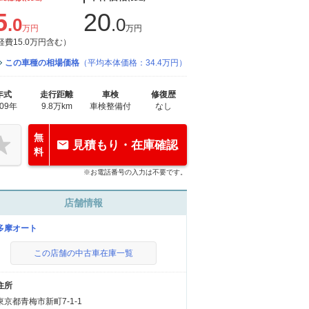
5
20
.0
.0
万円
万円
経費15.0万円含む）
この車種の相場価格
（平均本体価格：34.4万円）
年式
走行距離
車検
修復歴
009年
9.8万km
車検整備付
なし
無
見積もり・在庫確認
料
※お電話番号の入力は不要です。
店舗情報
多摩オート
この店舗の中古車在庫一覧
住所
東京都青梅市新町7-1-1