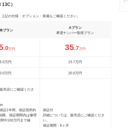
ス
 13C）
-
。上記の仕様・オプション・装備もご確認ください。
Aプラン
本プラン
希望ナンバー取得プラン
5
35
.0
.7
万円
万円
5
.0
万円
15
.7
万円
0
.0
万円
20
.0
万円
販売店にご確認くださ
km
保証1年間、保証箇所約
保証付
無制限、保証期間内は修理
詳細については、販売店にご確認くださ
間中100万円まで補
い。
保証期間：6ヶ月