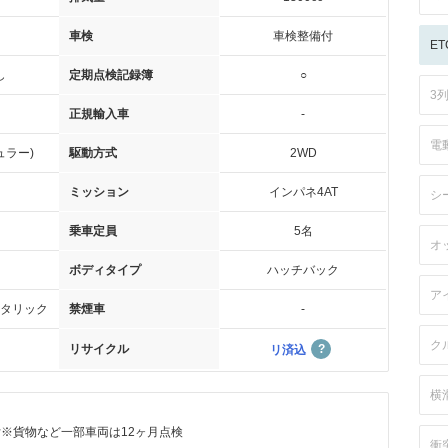
車検
車検整備付
ET
し
定期点検記録簿
○
3
正規輸入車
-
電
ュラー)
駆動方式
2WD
ミッション
インパネ4AT
シ
乗車定員
5名
オ
ボディタイプ
ハッチバック
ア
タリック
禁煙車
-
ク
リサイクル
リ済込
横
付※貨物など一部車両は12ヶ月点検
衝