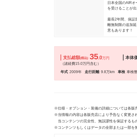
日本全国のAIR
を受けることが出
最長2年間、保証
離無制限の追加延
意もあります！
35
支払総額
.0
本体
万円
(税込)
（諸経費15.0万円含む）
年式
2009年
走行距離
9.8万km
車検
車検
※仕様・オプション・装備の詳細については各販
※当情報の内容は各販売店により予告なく変更され
当コンテンツの完全性、無誤謬性を保証するも
※コンテンツもしくはデータの全部または一部を