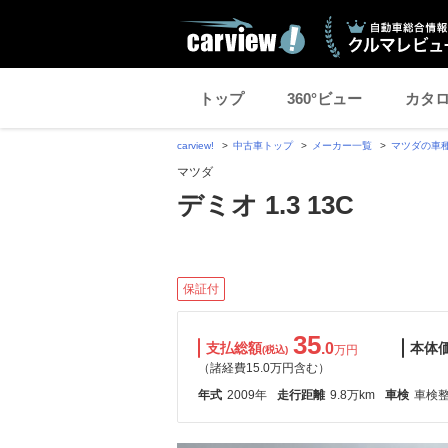
トップ
360°ビュー
カタ
carview!
中古車トップ
メーカー一覧
マツダの車
マツダ
デミオ 1.3 13C
保証付
35
支払総額
.0
本体
万円
(税込)
（諸経費15.0万円含む）
年式
2009年
走行距離
9.8万km
車検
車検