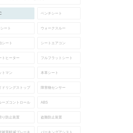
C
ベンチシート
列シート
ウォークスルー
動シート
シートエアコン
ートヒーター
フルフラットシート
ットマン
本革シート
イドリングストップ
障害物センサー
ルーズコントロール
ABS
滑り防止装置
盗難防止装置
突被害軽減ブレーキ
パーキングアシスト