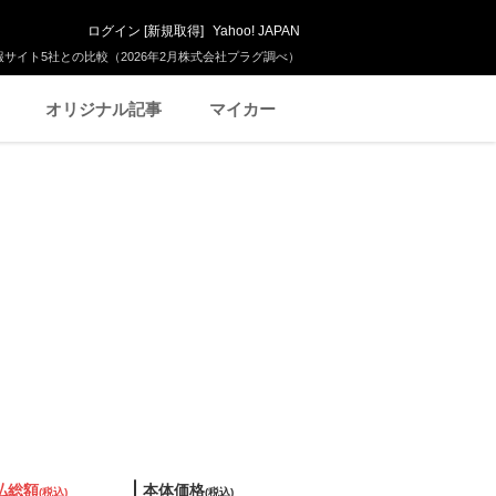
ログイン
[
新規取得
]
Yahoo! JAPAN
サイト5社との比較（2026年2月株式会社プラグ調べ）
オリジナル記事
マイカー
払総額
本体価格
(税込)
(税込)