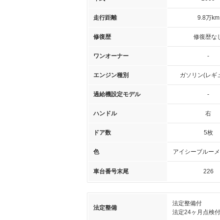
走行距離
9.8万km
修復歴
修復歴な
ワンオーナー
-
エンジン種別
ガソリン(レギ
過給機設定モデル
-
ハンドル
右
ドア数
5枚
色
アイシーブルーメ
車台番号末尾
226
法定整備付
法定整備
法定24ヶ月点検