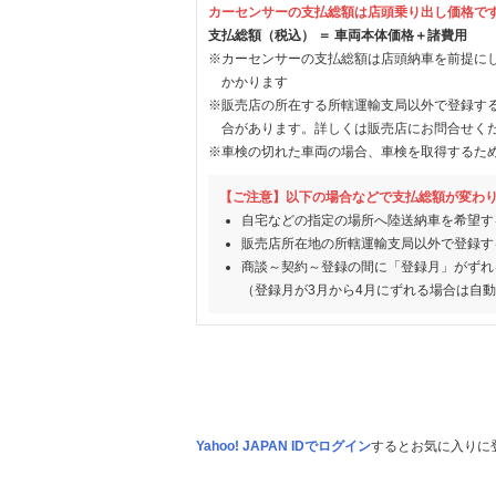
カーセンサーの支払総額は店頭乗り出し価格で
支払総額（税込） ＝ 車両本体価格＋諸費用
※カーセンサーの支払総額は店頭納車を前提に
かかります
※販売店の所在する所轄運輸支局以外で登録す
合があります。詳しくは販売店にお問合せく
※車検の切れた車両の場合、車検を取得するた
【ご注意】以下の場合などで支払総額が変わ
自宅などの指定の場所へ陸送納車を希望す
販売店所在地の所轄運輸支局以外で登録す
商談～契約～登録の間に「登録月」がずれ
（登録月が3月から4月にずれる場合は自
Yahoo! JAPAN IDでログイン
するとお気に入りに