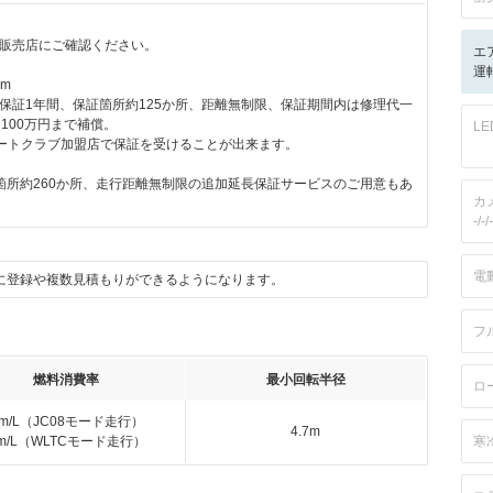
販売店にご確認ください。
エ
運転
km
保証1年間、保証箇所約125か所、距離無制限、保証期間内は修理代一
100万円まで補償。
L
オートクラブ加盟店で保証を受けることが出来ます。
箇所約260か所、走行距離無制限の追加延長保証サービスのご用意もあ
カ
-/-/-
電
に登録や複数見積もりができるようになります。
フ
燃料消費率
最小回転半径
ロ
km/L（JC08モード走行）
4.7m
km/L（WLTCモード走行）
寒