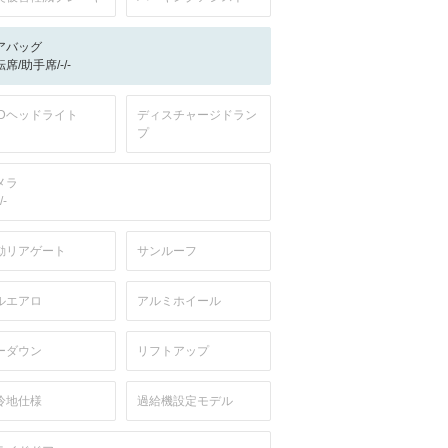
アバッグ
席/助手席/-/-
EDヘッドライト
ディスチャージドラン
プ
メラ
/-
動リアゲート
サンルーフ
ルエアロ
アルミホイール
ーダウン
リフトアップ
冷地仕様
過給機設定モデル