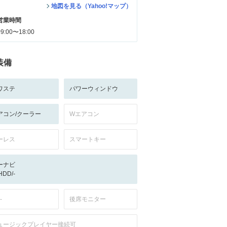
地図を見る（Yahoo!マップ）
営業時間
09:00〜18:00
装備
ワステ
パワーウィンドウ
アコン/クーラー
Wエアコン
ーレス
スマートキー
ーナビ
/HDD/-
-
後席モニター
ュージックプレイヤー接続可