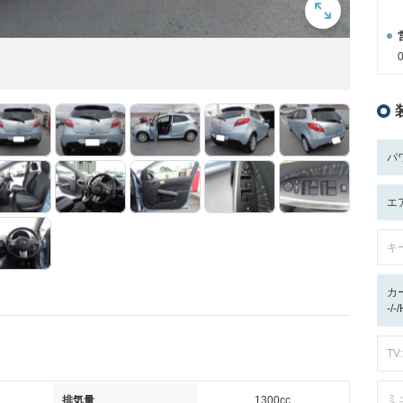
パ
エ
キ
カ
-/-
TV:
ミ
排気量
1300cc