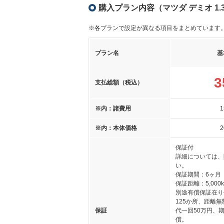
購入プラン内容（マツダ デミオ 1.3
※各プランで設定が異なる項目をまとめています
プラン名
基
3
支払総額（税込）
※内：諸費用
1
※内：本体価格
2
保証付
詳細については、
い。
保証期間：6ヶ月
保証距離：5,000
別途有償保証在り
125か所、距離
保証
代一回50万円、期
償。