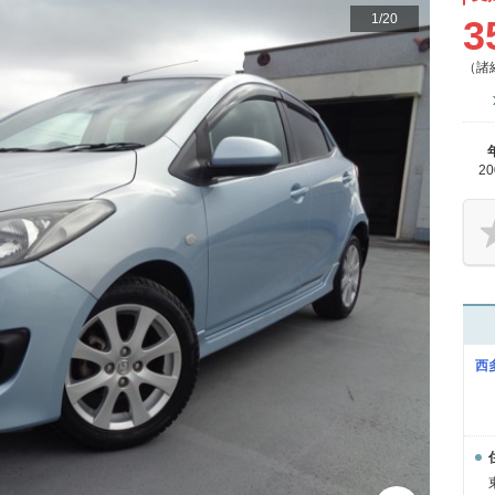
1
/
20
3
（諸
2
西