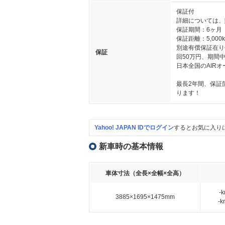
保証付
詳細については、
保証期間：6ヶ月
保証距離：5,000
別途有償保証在り
保証
回50万円、期間中
日本全国のAIR
最長2年間、保証
ります！
Yahoo! JAPAN IDでログイン
するとお気に入り
新車時の基本情報
車体寸法（全長×全幅×全高）
-
3885×1695×1475mm
-