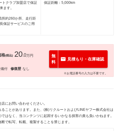
オートクラブ加盟店で保証
保証距離：5,000km
来ます。
箇所約260か所、走行距
長保証サービスのご用
20
価格
.0
万円
無
(税込)
見積もり・在庫確認
料
整備付
修復歴
なし
※お電話番号の入力は不要です。
売店にお問い合わせください。
ることがあります。また、(株)リクルートおよびLINEヤフー株式会社は
のではなく、当コンテンツに起因するいかなる損害の責も負いかねます。
無断で転写、転載、複製することを禁じます。