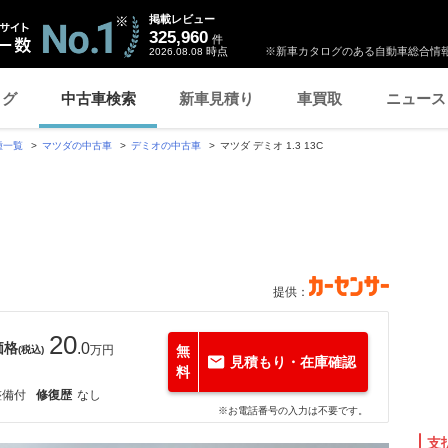
掲載レビュー
325,960
件
時点
※新車カタログのある自動車総合情報
2026.08.08
ログ
中古車検索
新車見積り
車買取
ニュース
種一覧
マツダの中古車
デミオの中古車
マツダ デミオ 1.3 13C
提供：
20
価格
.0
万円
無
(税込)
見積もり・在庫確認
料
整備付
修復歴
なし
※お電話番号の入力は不要です。
支