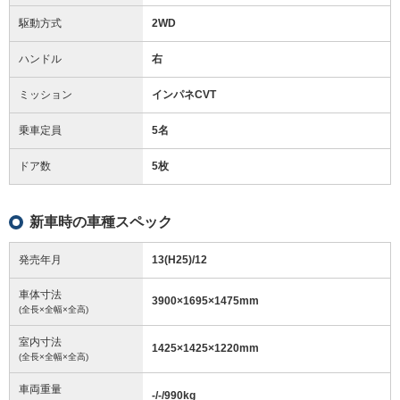
駆動方式
2WD
ハンドル
右
ミッション
インパネCVT
乗車定員
5名
ドア数
5枚
新車時の車種スペック
発売年月
13(H25)/12
車体寸法
3900
×
1695
×
1475
mm
(全長×全幅×全高)
室内寸法
1425
×
1425
×
1220
mm
(全長×全幅×全高)
車両重量
-/-/990
kg