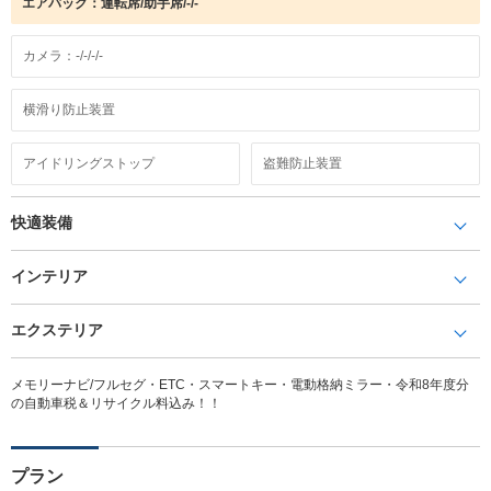
エアバック：運転席/助手席/-/-
カメラ：-/-/-/-
横滑り防止装置
アイドリングストップ
盗難防止装置
快適装備
インテリア
エクステリア
メモリーナビ/フルセグ・ETC・スマートキー・電動格納ミラー・令和8年度分
の自動車税＆リサイクル料込み！！
プラン