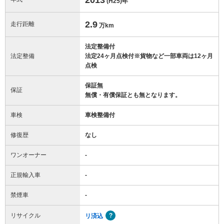
(H25)
年
2.9
走行距離
万km
法定整備付
法定整備
法定24ヶ月点検付※貨物など一部車両は12ヶ月
点検
保証無
保証
無償・有償保証とも無となります。
車検
車検整備付
修復歴
なし
ワンオーナー
-
正規輸入車
-
禁煙車
-
リサイクル
リ済込