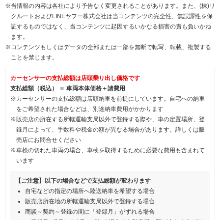
※当情報の内容は各社により予告なく変更されることがあります。また、(株)リ
クルートおよびLINEヤフー株式会社は当コンテンツの完全性、無誤謬性を保
証するものではなく、当コンテンツに起因するいかなる損害の責も負いかね
ます。
※コンテンツもしくはデータの全部または一部を無断で転写、転載、複製する
ことを禁じます。
カーセンサーの支払総額は店頭乗り出し価格です
支払総額（税込） ＝ 車両本体価格＋諸費用
※カーセンサーの支払総額は店頭納車を前提にしています。自宅への納車
をご希望された場合などは、別途納車費用がかかります
※販売店の所在する所轄運輸支局以外で登録する際や、車の定置場所、登
録月によって、手数料や税金の額が異なる場合があります。詳しくは販
売店にお問合せください
※車検の切れた車両の場合、車検を取得するために必要な費用も含まれて
います
【ご注意】以下の場合などで支払総額が変わります
自宅などの指定の場所へ陸送納車を希望する場合
販売店所在地の所轄運輸支局以外で登録する場合
商談～契約～登録の間に「登録月」がずれる場合