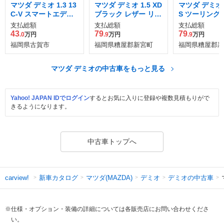
マツダ デミオ 1.3 13
マツダ デミオ 1.5 XD
マツダ デミオ 1
C-V スマートエディ
ブラック レザー リミ
S ツーリング 
ション II
テッド ディーゼルタ
ケージ
支払総額
支払総額
支払総額
ーボ
43
79
79
.0
万円
.9
万円
.9
万円
福岡県古賀市
福岡県糟屋郡新宮町
福岡県糟屋郡新
マツダ デミオの中古車をもっと見る
Yahoo! JAPAN IDでログイン
するとお気に入りに登録や複数見積もりがで
きるようになります。
中古車トップへ
新車カタログ
マツダ(MAZDA)
デミオ
デミオの中古車
carview!
※仕様・オプション・装備の詳細については各販売店にお問い合わせくださ
い。