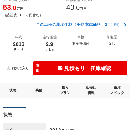
53
40
.0
.0
万円
万円
（諸経費13 .0 万円含む）
この車種の相場価格（平均本体価格：34万円）
年式
走行距離
車検
修復歴
2013
2.9
車検整備付
なし
(H25)
万km
無
見積もり・在庫確認
料
購入
販売店
車種
状態
装備
プラン
情報
スペック
状態
2013
年式