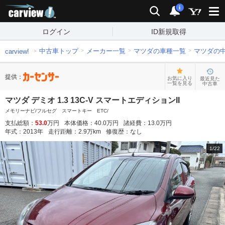
carview!
検索
通知
i
ログイン
ID新規取得
中古車トップ
メーカー一覧
マツダの車種一覧
マツダの
carview!
提供：
お気に入り
最近見た
一覧を見る
中古車
マツダ デミオ 1.3 13C-V スマートエディションII
メモリーナビ/フルセグ スマートキー ETC/
支払総額：
53.0
万円
本体価格：
40.0
万円
諸経費：
13.0
万円
年式：
2013
年
走行距離：
2.9
万km
修復歴：
なし
1
/
22