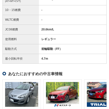
(AT×MT×CVT)
10・15燃費
-
WLTC燃費
-
JC08燃費
20.6km/L
使用燃料
レギュラー
駆動方式
前輪駆動（FF）
最小回転半径
4.7
m
あなたにおすすめの中古車情報