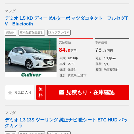
マツダ
デミオ 1.5 XD ディーゼルターボ マツダコネクト フルセグT
V Bluetooth
保証付
車両品質保証書付
購入プラン付き
支払総額
本体価格
.
.
84
78
8
8
万円
万円
年式
2016年
走行
4.1万km
車検
'27/3
修復
なし
保証
保証付
整備
法定整備付
住所
茨城県 土浦市
無
見積もり・在庫確認
料
マツダ
デミオ 1.3 13S ツーリング 純正ナビ 暖シート ETC HUD バッ
クカメラ