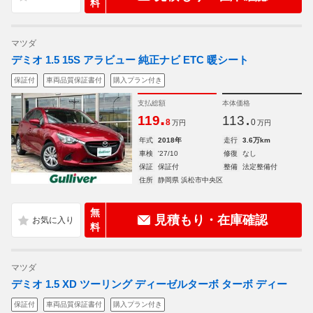
料
マツダ
デミオ 1.5 15S アラビュー 純正ナビ ETC 暖シート
保証付
車両品質保証書付
購入プラン付き
支払総額
本体価格
.
.
119
113
8
0
万円
万円
年式
2018年
走行
3.6万km
車検
'27/10
修復
なし
保証
保証付
整備
法定整備付
住所
静岡県 浜松市中央区
無
見積もり・在庫確認
料
マツダ
デミオ 1.5 XD ツーリング ディーゼルターボ ターボ ディー
保証付
車両品質保証書付
購入プラン付き