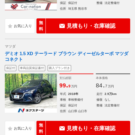
保証
保証付
整備
法定整備付
住所
埼玉県 熊谷市
無
見積もり・在庫確認
料
マツダ
デミオ 1.5 XD テーラード ブラウン ディーゼルターボ マツダ
コネクト
保証付
車両品質保証書付
購入プラン付き
支払総額
本体価格
.
.
99
84
9
7
万円
万円
年式
2018年
走行
2.9万km
車検
車検整備付
修復
なし
保証
保証付
整備
法定整備付
住所
山口県 山口市
無
見積もり・在庫確認
料