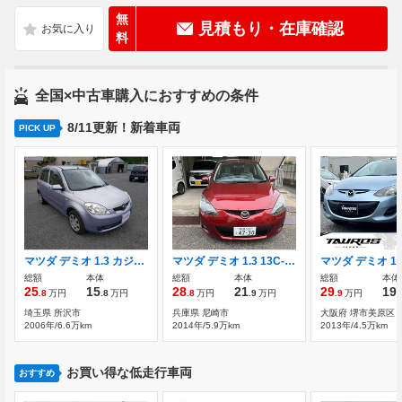
無
見積もり・在庫確認
料
全国×中古車購入におすすめの条件
8/11更新！新着車両
PICK UP
マツダ デミオ 1.3 カジュアル
マツダ デミオ 1.3 13C-V HIDエディション
総額
本体
総額
本体
総額
本体
25
15
28
21
29
19
.8
万円
.8
万円
.8
万円
.9
万円
.9
万円
.
埼玉県 所沢市
兵庫県 尼崎市
大阪府 堺市美原区
2006年/6.6万km
2014年/5.9万km
2013年/4.5万km
お買い得な低走行車両
おすすめ