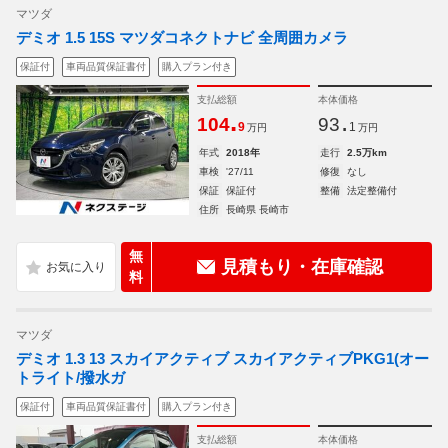
マツダ
デミオ 1.5 15S マツダコネクトナビ 全周囲カメラ
保証付
車両品質保証書付
購入プラン付き
支払総額
本体価格
.
.
104
93
9
1
万円
万円
年式
2018年
走行
2.5万km
車検
'27/11
修復
なし
保証
保証付
整備
法定整備付
住所
長崎県 長崎市
無
見積もり・在庫確認
料
マツダ
デミオ 1.3 13 スカイアクティブ スカイアクティブPKG1(オー
トライト/撥水ガ
保証付
車両品質保証書付
購入プラン付き
支払総額
本体価格