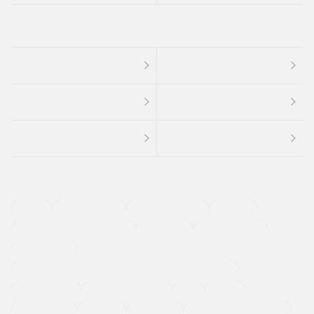
４ＷＤ
定期点検記録簿
ワンオーナーカー
福祉車両
メーカー系販売店取り扱い車
修復歴無し
アルミホイール
寒冷地仕様車
過給機設定モデル（ターボ・スーパーチャージャーなど)
ETC
CDプレーヤー
カーナビゲーション
禁煙車
法定整備付き
保証付き
エアバッグ
ディスチャージドランプ