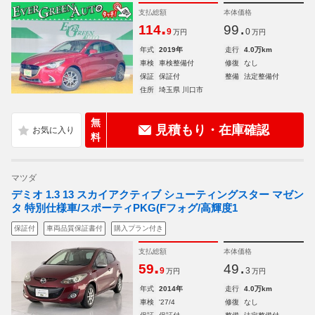
支払総額
本体価格
.
.
114
99
9
0
万円
万円
年式
2019年
走行
4.0万km
車検
車検整備付
修復
なし
保証
保証付
整備
法定整備付
住所
埼玉県 川口市
無
見積もり・在庫確認
料
マツダ
デミオ 1.3 13 スカイアクティブ シューティングスター マゼン
タ 特別仕様車/スポーティPKG(Fフォグ/高輝度1
保証付
車両品質保証書付
購入プラン付き
支払総額
本体価格
.
.
59
49
9
3
万円
万円
年式
2014年
走行
4.0万km
車検
'27/4
修復
なし