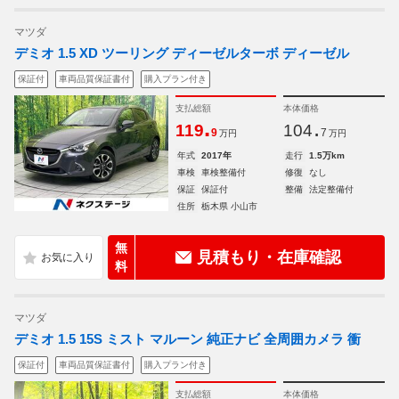
マツダ
デミオ 1.5 XD ツーリング ディーゼルターボ ディーゼル
保証付
車両品質保証書付
購入プラン付き
支払総額
本体価格
.
.
119
104
9
7
万円
万円
年式
2017年
走行
1.5万km
車検
車検整備付
修復
なし
保証
保証付
整備
法定整備付
住所
栃木県 小山市
無
見積もり・在庫確認
料
マツダ
デミオ 1.5 15S ミスト マルーン 純正ナビ 全周囲カメラ 衝
保証付
車両品質保証書付
購入プラン付き
支払総額
本体価格