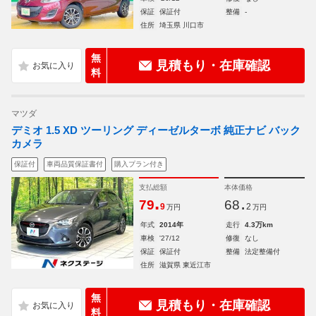
保証
保証付
整備
-
住所
埼玉県 川口市
無
見積もり・在庫確認
料
マツダ
デミオ 1.5 XD ツーリング ディーゼルターボ 純正ナビ バック
カメラ
保証付
車両品質保証書付
購入プラン付き
支払総額
本体価格
.
.
79
68
9
2
万円
万円
年式
2014年
走行
4.3万km
車検
'27/12
修復
なし
保証
保証付
整備
法定整備付
住所
滋賀県 東近江市
無
見積もり・在庫確認
料