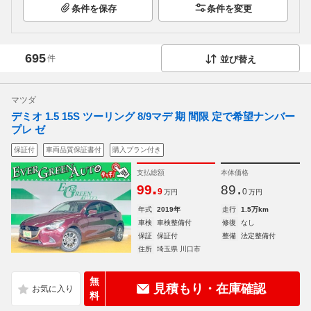
条件を保存
条件を変更
695
件
並び替え
マツダ
デミオ 1.5 15S ツーリング 8/9マデ 期 間限 定で希望ナンバー
プレ ゼ
保証付
車両品質保証書付
購入プラン付き
支払総額
本体価格
.
.
99
89
9
0
万円
万円
年式
2019年
走行
1.5万km
車検
車検整備付
修復
なし
保証
保証付
整備
法定整備付
住所
埼玉県 川口市
無
見積もり・在庫確認
料