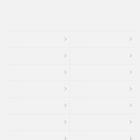
支払総顔あり
クーポンあり
車両品質評価書付
新着車両