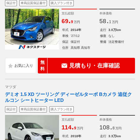
保証付
車両品質保証書付
購入プラン付き
支払総額
本体価格
.
.
69
58
9
1
万円
万円
年式
2014年
走行
3.0万km
車検
'27/12
修復
なし
保証
保証付
整備
法定整備付
住所
高知県 高知市
無
見積もり・在庫確認
料
マツダ
デミオ 1.5 XD ツーリング ディーゼルターボ Bカメラ 追従ク
ルコン シートヒーター LED
保証付
車両品質保証書付
購入プラン付き
支払総額
本体価格
.
.
114
108
9
8
万円
万円
年式
2018年
走行
3.3万km