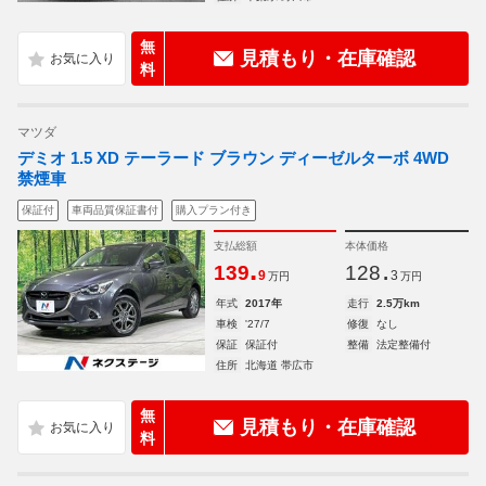
無
見積もり・在庫確認
料
マツダ
デミオ 1.5 XD テーラード ブラウン ディーゼルターボ 4WD
禁煙車
保証付
車両品質保証書付
購入プラン付き
支払総額
本体価格
.
.
139
128
9
3
万円
万円
年式
2017年
走行
2.5万km
車検
'27/7
修復
なし
保証
保証付
整備
法定整備付
住所
北海道 帯広市
無
見積もり・在庫確認
料