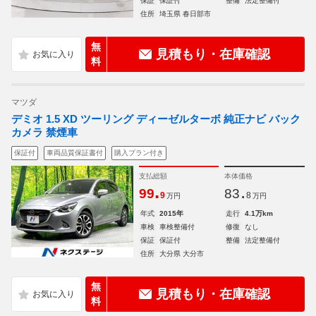
保証
保証付
整備
法定整備付
住所
埼玉県 春日部市
無
見積もり・在庫確認
料
マツダ
デミオ 1.5 XD ツーリング ディーゼルターボ 純正ナビ バック
カメラ 禁煙車
保証付
車両品質保証書付
購入プラン付き
支払総額
本体価格
.
.
99
83
9
8
万円
万円
年式
2015年
走行
4.1万km
車検
車検整備付
修復
なし
保証
保証付
整備
法定整備付
住所
大分県 大分市
無
見積もり・在庫確認
料