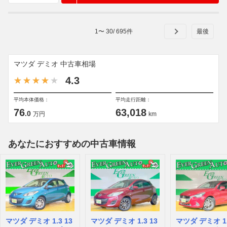
1
〜
30
/
695
件
マツダ デミオ 中古車相場
4.3
平均本体価格：
平均走行距離：
76
63,018
.0
万円
km
あなたにおすすめの中古車情報
マツダ デミオ 1.3 13
マツダ デミオ 1.3 13
マツダ デミオ 1.