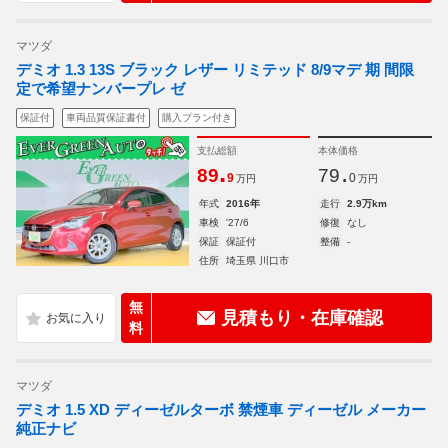
マツダ
デミオ 1.3 13S ブラック レザー リミテッド 8/9マデ 期 間限
定で希望ナンバープレ ゼ
保証付
車両品質保証書付
購入プラン付き
支払総額
本体価格
.
.
89
79
9
0
万円
万円
年式
2016年
走行
2.9万km
車検
'27/6
修復
なし
保証
保証付
整備
-
住所
埼玉県 川口市
無
見積もり・在庫確認
料
マツダ
デミオ 1.5 XD ディーゼルターボ 禁煙車 ディーゼル メーカー
純正ナビ