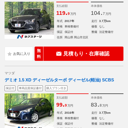
支払総額
本体価格
.
.
119
104
9
7
万円
万円
年式
2017年
走行
3.7万km
車検
車検整備付
修復
なし
保証
保証付
整備
法定整備付
住所
岡山県 岡山市北区
無
見積もり・在庫確認
料
マツダ
デミオ 1.5 XD ディーゼルターボ ディーゼル(軽油) SCBS
保証付
車両品質保証書付
購入プラン付き
支払総額
本体価格
.
.
99
83
9
8
万円
万円
年式
2016年
走行
3.7万km
車検
車検整備付
修復
なし
保証
保証付
整備
法定整備付