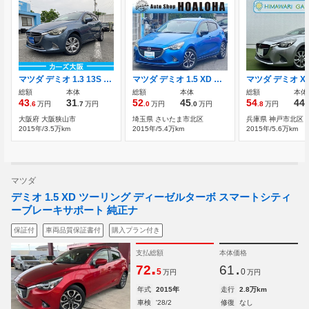
マツダ デミオ 1.3 13S CarsOsaka:F3224
マツダ デミオ 1.5 XD ツーリング ディーゼルターボ ブレーキサポートマツコネナビ後方カメラ
総額
本体
総額
本体
総額
本体
43
31
52
45
54
44
.6
万円
.7
万円
.0
万円
.0
万円
.8
万円
.
大阪府 大阪狭山市
埼玉県 さいたま市北区
兵庫県 神戸市北区
2015年/3.5万km
2015年/5.4万km
2015年/5.6万km
マツダ
デミオ 1.5 XD ツーリング ディーゼルターボ スマートシティ
ーブレーキサポート 純正ナ
保証付
車両品質保証書付
購入プラン付き
支払総額
本体価格
.
.
72
61
5
0
万円
万円
年式
2015年
走行
2.8万km
車検
'28/2
修復
なし