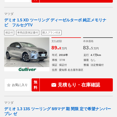
マツダ
デミオ 1.5 XD ツーリング ディーゼルターボ 純正メモリナ
ビ フルセグTV
保証付
車両品質保証書付
購入プラン付き
支払総額
本体価格
.
.
89
83
8
5
万円
万円
年式
2016年
走行
4.7万km
車検
'27/8
修復
なし
保証
保証付
整備
法定整備付
住所
愛知県 名古屋市港区
無
見積もり・在庫確認
料
マツダ
デミオ 1.3 13S ツーリング 8/9マデ 期 間限 定で希望ナンバー
プレ ゼ