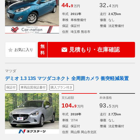
.
.
44
32
9
4
万円
万円
年式
2011年
走行
2.6万km
車検
車検整備付
修復
なし
保証
保証付
整備
法定整備付
住所
埼玉県 熊谷市
無
見積もり・在庫確認
料
マツダ
デミオ 1.3 13S マツダコネクト 全周囲カメラ 衝突軽減装置
保証付
車両品質保証書付
購入プラン付き
支払総額
本体価格
.
.
104
93
9
5
万円
万円
年式
2018年
走行
2.7万km
車検
'27/4
修復
なし
保証
保証付
整備
法定整備付
住所
岡山県 岡山市北区