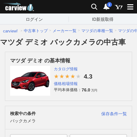
carview!
検索
通知
i
ログイン
ID新規取得
中古車トップ
メーカー一覧
マツダの車種一覧
マツダの
carview!
マツダ デミオ バックカメラの中古車
マツダ デミオ の基本情報
カタログ情報
4.3
価格相場情報
76.0
平均本体価格：
万円
検索中の条件
保存条件一覧
バックカメラ