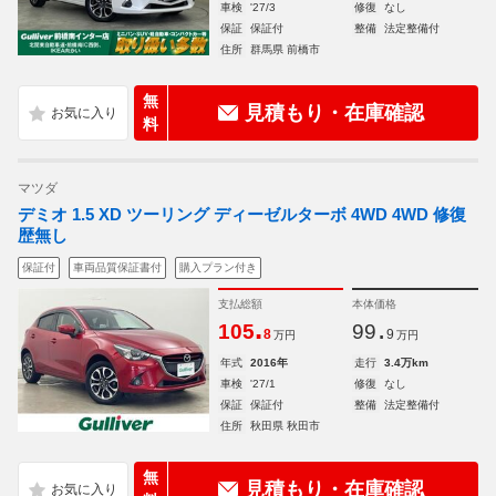
車検
'27/3
修復
なし
保証
保証付
整備
法定整備付
住所
群馬県 前橋市
無
見積もり・在庫確認
料
マツダ
デミオ 1.5 XD ツーリング ディーゼルターボ 4WD 4WD 修復
歴無し
保証付
車両品質保証書付
購入プラン付き
支払総額
本体価格
.
.
105
99
8
9
万円
万円
年式
2016年
走行
3.4万km
車検
'27/1
修復
なし
保証
保証付
整備
法定整備付
住所
秋田県 秋田市
無
見積もり・在庫確認