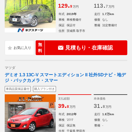
.
.
129
113
9
7
万円
万円
年式
2019年
走行
1.7万km
車検
車検整備付
修復
なし
保証
保証付
整備
法定整備付
住所
茨城県 取手市
無
見積もり・在庫確認
料
マツダ
デミオ 1.3 13C-V スマートエディション II 社外SDナビ・地デ
ジ・バックカメラ・スマー
車両品質保証書付
購入プラン付き
支払総額
本体価格
.
.
39
31
8
8
万円
万円
年式
2012年
走行
1.8万km
車検
'27/7
修復
なし
保証
保証無
整備
-
住所
千葉県 野田市