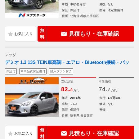
車検
車検整備付
修復
なし
保証
保証付
整備
法定整備付
住所
北海道 札幌市手稲区
無
見積もり・在庫確認
料
マツダ
デミオ 1.3 13S TEIN車高調・エアロ・Bluetooth接続・バッ
保証付
車両品質保証書付
購入プラン付き
支払総額
本体価格
.
.
82
74
8
8
万円
万円
年式
2014年
走行
4.9万km
車検
'27/3
修復
なし
保証
保証付
整備
-
住所
埼玉県 春日部市
無
見積もり・在庫確認
料