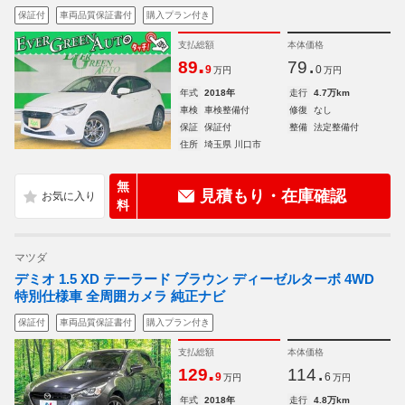
保証付
車両品質保証書付
購入プラン付き
支払総額
本体価格
.
.
89
79
9
0
万円
万円
年式
2018年
走行
4.7万km
車検
車検整備付
修復
なし
保証
保証付
整備
法定整備付
住所
埼玉県 川口市
無
見積もり・在庫確認
料
マツダ
デミオ 1.5 XD テーラード ブラウン ディーゼルターボ 4WD
特別仕様車 全周囲カメラ 純正ナビ
保証付
車両品質保証書付
購入プラン付き
支払総額
本体価格
.
.
129
114
9
6
万円
万円
年式
2018年
走行
4.8万km