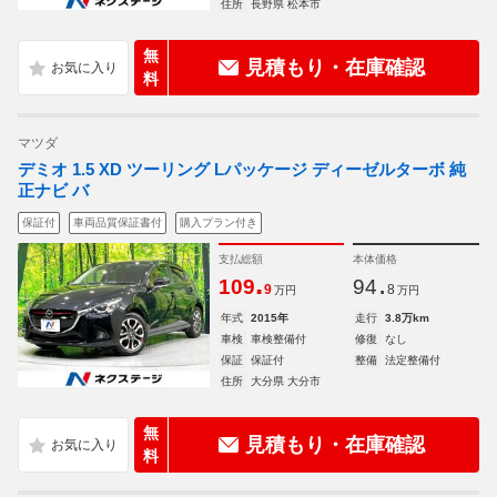
住所
長野県 松本市
無
見積もり・在庫確認
料
マツダ
デミオ 1.5 XD ツーリング Lパッケージ ディーゼルターボ 純
正ナビ バ
保証付
車両品質保証書付
購入プラン付き
支払総額
本体価格
.
.
109
94
9
8
万円
万円
年式
2015年
走行
3.8万km
車検
車検整備付
修復
なし
保証
保証付
整備
法定整備付
住所
大分県 大分市
無
見積もり・在庫確認
料