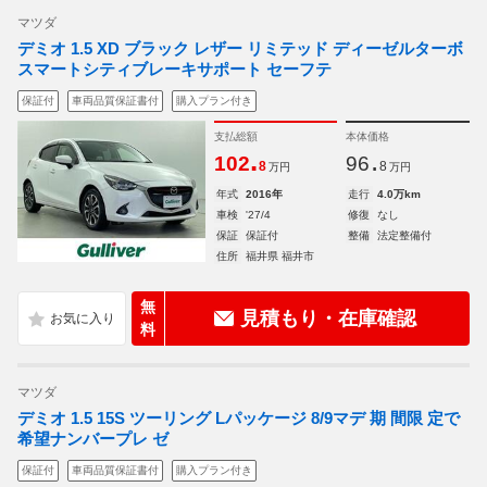
マツダ
デミオ 1.5 XD ブラック レザー リミテッド ディーゼルターボ
スマートシティブレーキサポート セーフテ
保証付
車両品質保証書付
購入プラン付き
支払総額
本体価格
.
.
102
96
8
8
万円
万円
年式
2016年
走行
4.0万km
車検
'27/4
修復
なし
保証
保証付
整備
法定整備付
住所
福井県 福井市
無
見積もり・在庫確認
料
マツダ
デミオ 1.5 15S ツーリング Lパッケージ 8/9マデ 期 間限 定で
希望ナンバープレ ゼ
保証付
車両品質保証書付
購入プラン付き