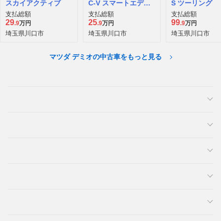
スカイアクティブ
C-V スマートエディ
S ツーリング
ション II
支払総額
支払総額
支払総額
29
25
99
.9
万円
.9
万円
.9
万円
埼玉県川口市
埼玉県川口市
埼玉県川口市
マツダ デミオの中古車をもっと見る