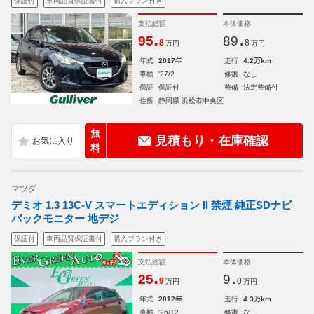
保証付
車両品質保証書付
購入プラン付き
支払総額
本体価格
.
.
95
89
8
8
万円
万円
年式
2017年
走行
4.2万km
車検
'27/2
修復
なし
保証
保証付
整備
法定整備付
住所
静岡県 浜松市中央区
無
見積もり・在庫確認
料
マツダ
デミオ 1.3 13C-V スマートエディション II 禁煙 純正SDナビ
バックモニター 地デジ
保証付
車両品質保証書付
購入プラン付き
支払総額
本体価格
.
.
25
9
9
0
万円
万円
年式
2012年
走行
4.3万km
車検
'26/12
修復
なし