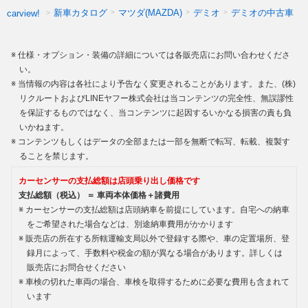
新車カタログ
マツダ(MAZDA)
デミオ
デミオの中古車
carview!
仕様・オプション・装備の詳細については各販売店にお問い合わせくださ
い。
当情報の内容は各社により予告なく変更されることがあります。また、(株)
リクルートおよびLINEヤフー株式会社は当コンテンツの完全性、無誤謬性
を保証するものではなく、当コンテンツに起因するいかなる損害の責も負
いかねます。
コンテンツもしくはデータの全部または一部を無断で転写、転載、複製す
ることを禁じます。
カーセンサーの支払総額は店頭乗り出し価格です
支払総額（税込） ＝ 車両本体価格＋諸費用
カーセンサーの支払総額は店頭納車を前提にしています。自宅への納車
をご希望された場合などは、別途納車費用がかかります
販売店の所在する所轄運輸支局以外で登録する際や、車の定置場所、登
録月によって、手数料や税金の額が異なる場合があります。詳しくは
販売店にお問合せください
車検の切れた車両の場合、車検を取得するために必要な費用も含まれて
います