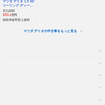
マツダ デミオ 1.5 XD
ツーリング ディーゼ
ルターボ
支払総額
101
.8
万円
徳島県板野郡上板町
マツダ デミオの中古車をもっと見る