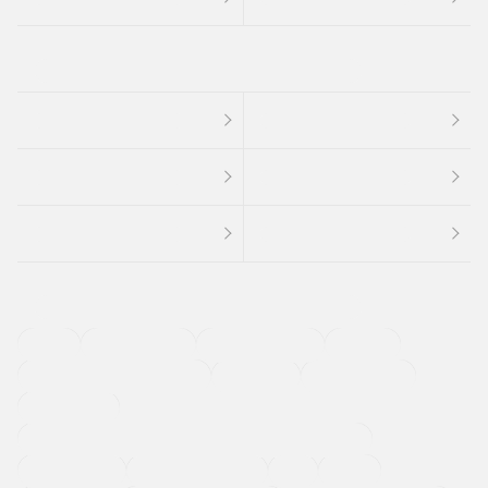
４ＷＤ
定期点検記録簿
ワンオーナーカー
福祉車両
メーカー系販売店取り扱い車
修復歴無し
アルミホイール
寒冷地仕様車
過給機設定モデル（ターボ・スーパーチャージャーなど)
ETC
CDプレーヤー
カーナビゲーション
禁煙車