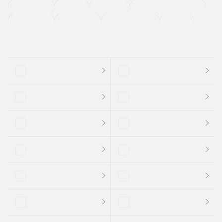
法定整備付き
保証付き
エアバッグ
ディスチャージドランプ
支払総顔あり
クーポンあり
車両品質評価書付
新着車両