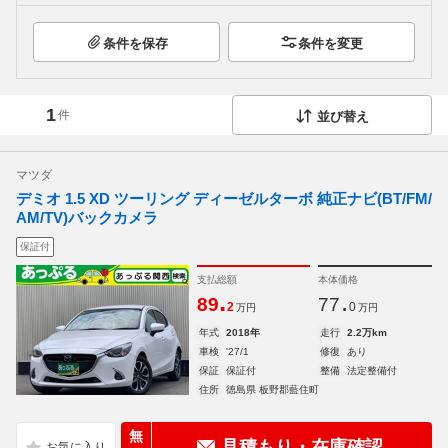
条件を保存
条件を変更
1
件
並び替え
マツダ
デミオ 1.5 XD ツーリング ディーゼルターボ 純正ナビ(BT/FM/
AM/TV)バックカメラ
保証付
支払総額
本体価格
.
.
89
77
2
0
万円
万円
年式
2018年
走行
2.2万km
車検
'27/1
修復
あり
保証
保証付
整備
法定整備付
住所
徳島県 板野郡藍住町
無
見積もり・在庫確認