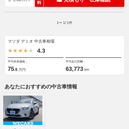
料
1
〜
1
/
1
件
マツダ デミオ 中古車相場
4.3
平均本体価格：
平均走行距離：
75
63,773
.6
万円
km
あなたにおすすめの中古車情報