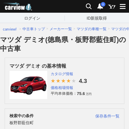
carview!
検索
通知
i
ログイン
ID新規取得
中古車トップ
メーカー一覧
マツダの車種一覧
マツダの
carview!
マツダ デミオ(徳島県・板野郡藍住町)の
中古車
マツダ デミオ の基本情報
カタログ情報
4.3
価格相場情報
75.6
平均本体価格：
万円
検索中の条件
保存条件一覧
板野郡藍住町