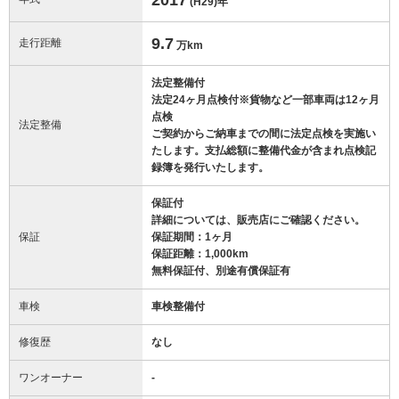
(H29)
年
9.7
走行距離
万km
法定整備付
法定24ヶ月点検付※貨物など一部車両は12ヶ月
点検
法定整備
ご契約からご納車までの間に法定点検を実施い
たします。支払総額に整備代金が含まれ点検記
録簿を発行いたします。
保証付
詳細については、販売店にご確認ください。
保証
保証期間：1ヶ月
保証距離：1,000km
無料保証付、別途有償保証有
車検
車検整備付
修復歴
なし
ワンオーナー
-