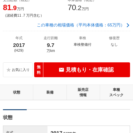
81
70
.9
.2
万円
万円
（諸経費11 .7 万円含む）
この車種の相場価格（平均本体価格：65万円）
年式
走行距離
車検
修復歴
2017
9.7
車検整備付
なし
(H29)
万km
無
見積もり・在庫確認
料
販売店
車種
状態
装備
情報
スペック
状態
2017
年式