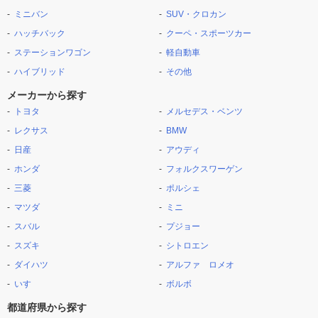
ミニバン
SUV・クロカン
ハッチバック
クーペ・スポーツカー
ステーションワゴン
軽自動車
ハイブリッド
その他
メーカーから探す
トヨタ
メルセデス・ベンツ
レクサス
BMW
日産
アウディ
ホンダ
フォルクスワーゲン
三菱
ポルシェ
マツダ
ミニ
スバル
プジョー
スズキ
シトロエン
ダイハツ
アルファ ロメオ
いすゞ
ボルボ
都道府県から探す