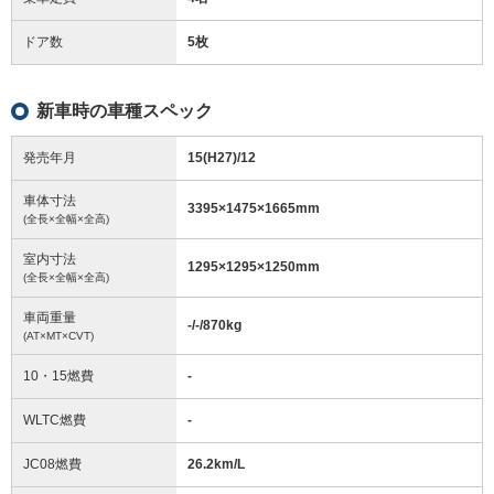
ドア数
5枚
新車時の車種スペック
発売年月
15(H27)/12
車体寸法
3395
×
1475
×
1665
mm
(全長×全幅×全高)
室内寸法
1295
×
1295
×
1250
mm
(全長×全幅×全高)
車両重量
-/-/870
kg
(AT×MT×CVT)
10・15燃費
-
WLTC燃費
-
JC08燃費
26.2km/L