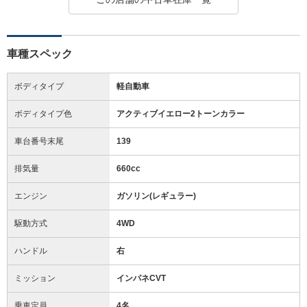
車種スペック
ボディタイプ
軽自動車
ボディタイプ色
アクティブイエロー2トーンカラー
車台番号末尾
139
排気量
660cc
エンジン
ガソリン(レギュラー)
駆動方式
4WD
ハンドル
右
ミッション
インパネCVT
乗車定員
4名