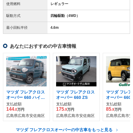
使用燃料
レギュラー
駆動方式
四輪駆動（4WD）
最小回転半径
4.6
m
あなたにおすすめの中古車情報
マツダ フレアクロス
マツダ フレアクロス
マツダ フレア
オーバー 660 ハイブ
オーバー 660 ZS
オーバー 660 
リッド XG
支払総額
支払総額
支払総額
144
175
85
.0
万円
.9
万円
.9
万円
広島県広島市安佐南区
広島県広島市安佐南区
広島県広島市安
マツダ フレアクロスオーバーの中古車をもっと見る