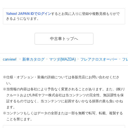
Yahoo! JAPAN IDでログイン
するとお気に入りに登録や複数見積もりがで
きるようになります。
中古車トップへ
新車カタログ
マツダ(MAZDA)
フレアクロスオーバー
フ
carview!
※仕様・オプション・装備の詳細については各販売店にお問い合わせくださ
い。
※当情報の内容は各社により予告なく変更されることがあります。また、(株)リ
クルートおよびLINEヤフー株式会社は当コンテンツの完全性、無誤謬性を保
証するものではなく、当コンテンツに起因するいかなる損害の責も負いかね
ます。
※コンテンツもしくはデータの全部または一部を無断で転写、転載、複製する
ことを禁じます。