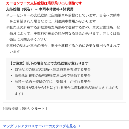
カーセンサーの支払総額は店頭乗り出し価格です
支払総額（税込） ＝ 車両本体価格＋諸費用
※カーセンサーの支払総額は店頭納車を前提にしています。自宅への納車
をご希望された場合などは、別途納車費用がかかります
※販売店の所在する所轄運輸支局以外で登録する際や、車の定置場所、登
録月によって、手数料や税金の額が異なる場合があります。詳しくは販
売店にお問合せください
※車検の切れた車両の場合、車検を取得するために必要な費用も含まれて
います
【ご注意】以下の場合などで支払総額が変わります
自宅などの指定の場所へ陸送納車を希望する場合
販売店所在地の所轄運輸支局以外で登録する場合
商談～契約～登録の間に「登録月」がずれる場合
（登録月が3月から4月にずれる場合は自動車税の額が大きく上がり
ます）
[ 情報提供：(株)リクルート ]
マツダ フレアクロスオーバーのカタログを見る