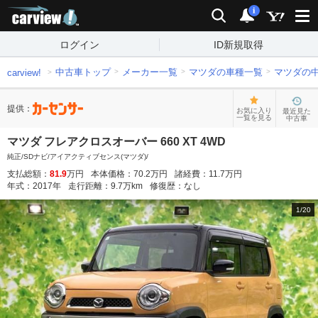
carview!
検索
通知
i
ログイン
ID新規取得
中古車トップ
メーカー一覧
マツダの車種一覧
マツダの
carview!
提供：
お気に入り
最近見た
一覧を見る
中古車
マツダ フレアクロスオーバー 660 XT 4WD
純正/SDナビ/アイアクティブセンス(マツダ)/
支払総額：
81.9
万円
本体価格：
70.2
万円
諸経費：
11.7
万円
年式：
2017
年
走行距離：
9.7
万km
修復歴：
なし
1
/
20