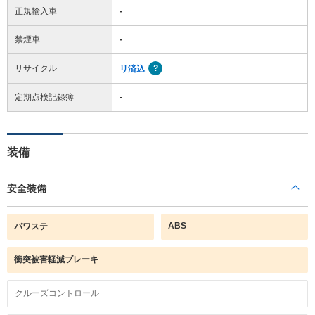
正規輸入車
-
禁煙車
-
リサイクル
リ済込
定期点検記録簿
-
装備
安全装備
ABS
パワステ
衝突被害軽減ブレーキ
クルーズコントロール