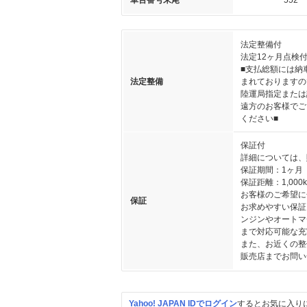
車台番号末尾
552
法定整備付
法定12ヶ月点検
■支払総額には納
法定整備
まれておりますの
陸運局指定または
遠方のお客様でご
ください■
保証付
詳細については、
保証期間：1ヶ月
保証距離：1,000
お客様のご希望に
保証
お求めやすい保証
ンジンやオートマ
まで対応可能な充
また、お近くの整
販売店までお問い
Yahoo! JAPAN IDでログイン
するとお気に入り