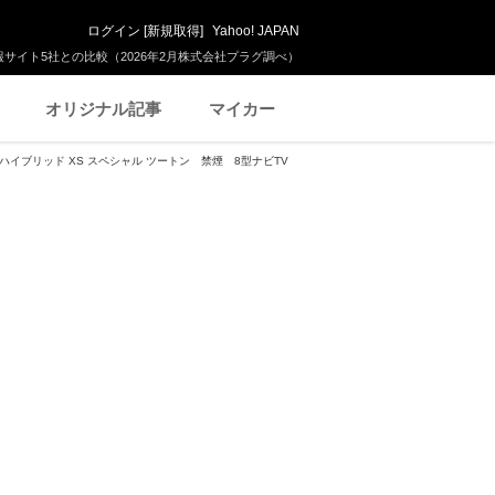
ログイン
[
新規取得
]
Yahoo! JAPAN
サイト5社との比較（2026年2月株式会社プラグ調べ）
オリジナル記事
マイカー
 ハイブリッド XS スペシャル ツートン 禁煙 8型ナビTV