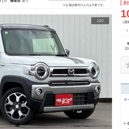
年1月
修復歴
あり
支
※お電話番号の入力は不要です。
1
1
/
22
（諸
2
ケ