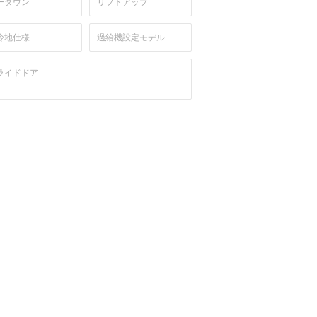
ーダウン
リフトアップ
冷地仕様
過給機設定モデル
ライドドア