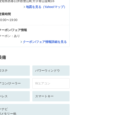
愛知県西春日井郡豊山町大字青山金剛16
地図を見る（Yahoo!マップ）
営業時間
10:00〜19:00
クーポン/フェア情報
クーポン：あり
クーポン/フェア情報詳細を見る
装備
ワステ
パワーウィンドウ
アコン/クーラー
Wエアコン
ーレス
スマートキー
ーナビ
-/-/メモリー他