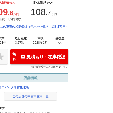
払総額
本体価格
(税込)
(税込)
09
108
.8
.7
万円
万円
経費1.1万円含む）
この車種の相場価格
（平均本体価格：138.1万円）
年式
走行距離
車検
修復歴
021年
3.2万km
2028年1月
あり
無
見積もり・在庫確認
料
※お電話番号の入力は不要です。
店舗情報
イコバック名古屋北店
この店舗の中古車在庫一覧
住所