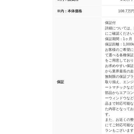
※内：本体価格
108
.7
万
保証付
詳細については、
にご確認ください
保証期間：1ヶ月
保証距離：1,000
お客様のご希望に
て選べる各種保証
をご用意しており
お求めやすい保証
から業界最長の走
無制限の保証プラ
保証
取り揃え、エンジ
ートマチックなど
部品からエアコン
ーウィンドウなど
品まで対応可能な
た内容となってお
す。
また、お近くの整
にてご対応可能な
ランもございます