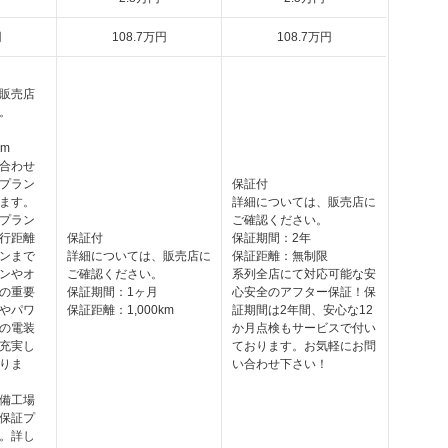
円
108
.7
万円
108
.7
万円
販売店
。
km
合わせ
プラン
保証付
ます。
詳細については、販売店に
プラン
ご確認ください。
行距離
保証付
保証期間：2年
ンまで
詳細については、販売店に
保証距離：無制限
ンやオ
ご確認ください。
系列全店にて対応可能な安
の重要
保証期間：1ヶ月
心安全のアフター保証！保
やパワ
保証距離：1,000km
証期間は2年間、安心な12
の電装
か月点検もサービスで付い
充実し
ております。お気軽にお問
りま
い合わせ下さい！
備工場
保証プ
。詳し