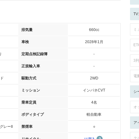
T
ミ
排気量
660cc
車検
2028年1月
ET
り
定期点検記録簿
-
3
正規輸入車
-
電
ド
駆動方式
2WD
ミッション
インパネCVT
シ
乗車定員
4名
オ
ボディタイプ
軽自動車
ア
グレーII
禁煙車
○
ク