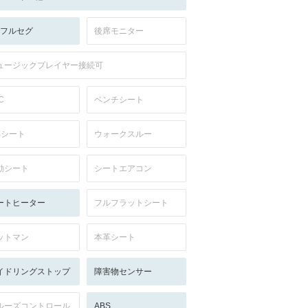
V:フルセグ
後席モニター
ュージックプレイヤー接続可
C
ベンチシート
列シート
ウォークスルー
動シート
シートエアコン
ートヒーター
フルフラットシート
ットマン
本革シート
イドリングストップ
障害物センサー
ルーズコントロール
ABS