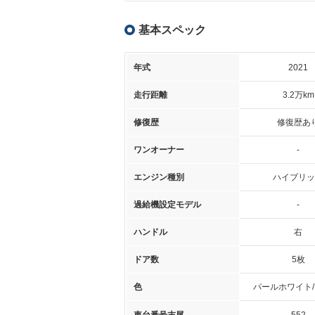
基本スペック
年式
2021
走行距離
3.2万km
修復歴
修復歴あ
ワンオーナー
-
エンジン種別
ハイブリッ
過給機設定モデル
-
ハンドル
右
ドア数
5枚
色
パールホワイト/