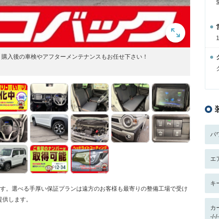
。購入後の車検やアフターメンテナンスもお任せ下さい！
パ
エ
キ
です。選べる手厚い保証プランは遠方のお客様も最寄りの整備工場で受け
提供します。
カ
-/