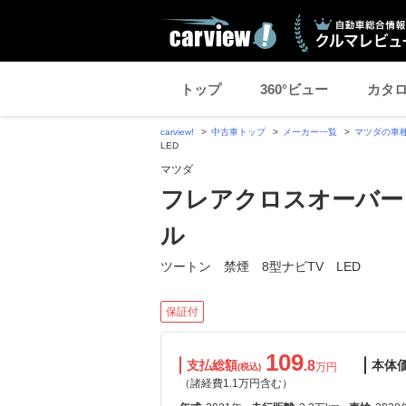
トップ
360°ビュー
カタ
carview!
中古車トップ
メーカー一覧
マツダの車
LED
マツダ
フレアクロスオーバー 6
ル
ツートン 禁煙 8型ナビTV LED
保証付
109
支払総額
.8
本体
万円
(税込)
（諸経費1.1万円含む）