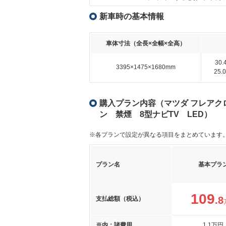
新車時の基本情報
車体寸法（全長×全幅×全高）
30
3395×1475×1680mm
25
購入プラン内容（マツダ フレアクロス
ン 禁煙 8型ナビTV LED）
※各プランで設定が異なる項目をまとめています
プラン名
基本プラ
109
.8
支払総額（税込）
※内：諸費用
1
.1
万円