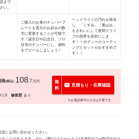
店まで
さい。
ヘッドライトの汚れを除去
ご購入のお車のナンバープ
し、「くすみ」「黄ばみ」
レートを貴方のお好みの数
をきれいにして夜間ドライ
字に変更することが可能で
ブの視界を良好にしま
す！誕生日や記念日、ゾロ
す！！ボディーのコーティ
目等のナンバーにし、個性
ングとセットがおすすめで
をアピールしましょう！
す！！
108
価格
.7
万円
無
(税込)
見積もり・在庫確認
料
年1月
修復歴
あり
※お電話番号の入力は不要です。
売店にお問い合わせください。
ることがあります。また、(株)リクルートおよびLINEヤフー株式会社は