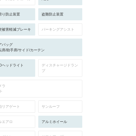
滑り防止装置
盗難防止装置
突被害軽減ブレーキ
パーキングアシスト
アバッグ
転席/助手席/サイド/カーテン
EDヘッドライト
ディスチャージドラン
プ
メラ
/-
動リアゲート
サンルーフ
ルエアロ
アルミホイール