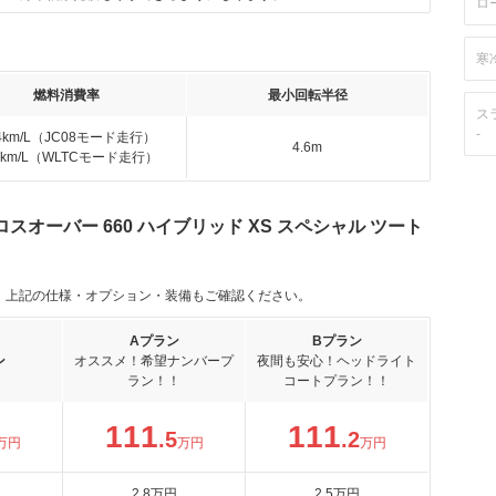
ロ
寒
燃料消費率
最小回転半径
ス
-
.4km/L（JC08モード走行）
4.6m
.0km/L（WLTCモード走行）
オーバー 660 ハイブリッド XS スペシャル ツート
。上記の仕様・オプション・装備もご確認ください。
Aプラン
Bプラン
ン
オススメ！希望ナンバープ
夜間も安心！ヘッドライト
ラン！！
コートプラン！！
111
111
.5
.2
万円
万円
万円
2
.8
万円
2
.5
万円