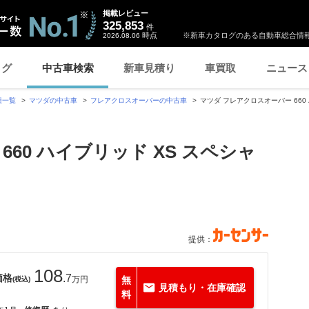
掲載レビュー
325,853
件
時点
※新車カタログのある自動車総合情報
2026.08.06
ログ
中古車検索
新車見積り
車買取
ニュース
種一覧
マツダの中古車
フレアクロスオーバーの中古車
マツダ フレアクロスオーバー 660
60 ハイブリッド XS スペシャ
提供：
108
価格
.7
万円
無
(税込)
見積もり・在庫確認
料