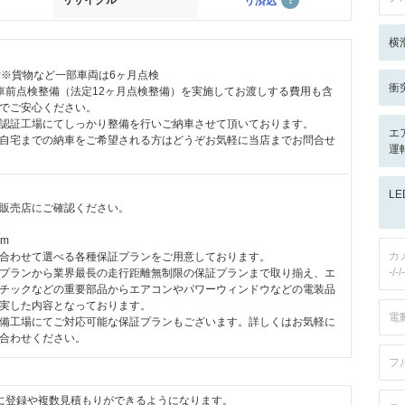
リサイクル
リ済込
横
付※貨物など一部車両は6ヶ月点検
衝
車前点検整備（法定12ヶ月点検整備）を実施してお渡しする費用も含
でご安心ください。
認証工場にてしっかり整備を行いご納車させて頂いております。
エ
自宅までの納車をご希望される方はどうぞお気軽に当店までお問合せ
運
L
販売店にご確認ください。
km
カ
合わせて選べる各種保証プランをご用意しております。
-/-/-
プランから業界最長の走行距離無制限の保証プランまで取り揃え、エ
チックなどの重要部品からエアコンやパワーウィンドウなどの電装品
実した内容となっております。
電
備工場にてご対応可能な保証プランもございます。詳しくはお気軽に
合わせください。
フ
に登録や複数見積もりができるようになります。