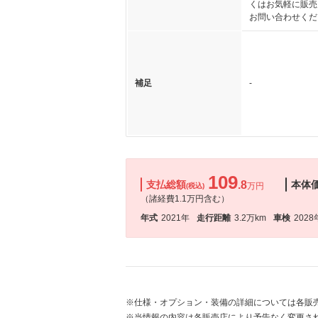
くはお気軽に販売
お問い合わせくだ
補足
-
109
支払総額
.8
本体
万円
(税込)
（諸経費1.1万円含む）
年式
2021年
走行距離
3.2万km
車検
2028
※仕様・オプション・装備の詳細については各販
※当情報の内容は各販売店により予告なく変更され