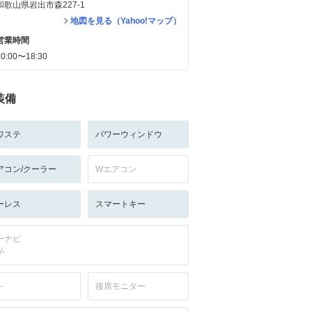
和歌山県岩出市森227-1
地図を見る（Yahoo!マップ）
営業時間
10:00〜18:30
装備
ワステ
パワーウィンドウ
アコン/クーラー
Wエアコン
ーレス
スマートキー
ーナビ
/-
-
後席モニター