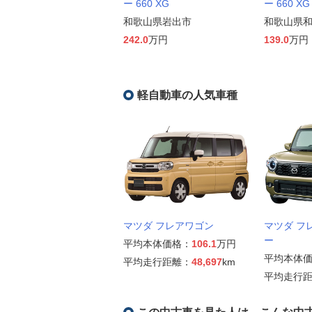
ー 660 XG
ー 660 XG
和歌山県岩出市
和歌山県
242.0
万円
139.0
万円
軽自動車の人気車種
マツダ フレアワゴン
マツダ フ
ー
平均本体価格：
106.1
万円
平均本体
平均走行距離：
48,697
km
平均走行