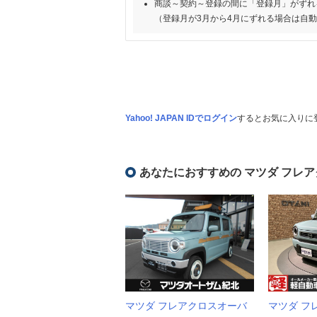
商談～契約～登録の間に「登録月」がずれ
（登録月が3月から4月にずれる場合は自
Yahoo! JAPAN IDでログイン
するとお気に入りに
あなたにおすすめの マツダ フレ
マツダ フレアクロスオーバ
マツダ フ