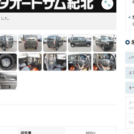
ました。
パ
エ
キ
カ
-/-/-
TV:
排気量
660cc