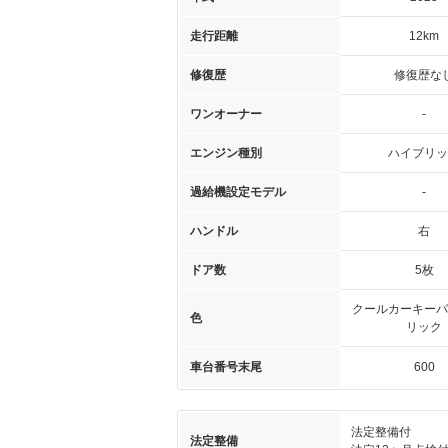
走行距離
12km
修復歴
修復歴な
ワンオーナー
-
エンジン種別
ハイブリッ
過給機設定モデル
-
ハンドル
右
ドア数
5枚
クールカーキーパ
色
リック
車台番号末尾
600
法定整備付
法定整備