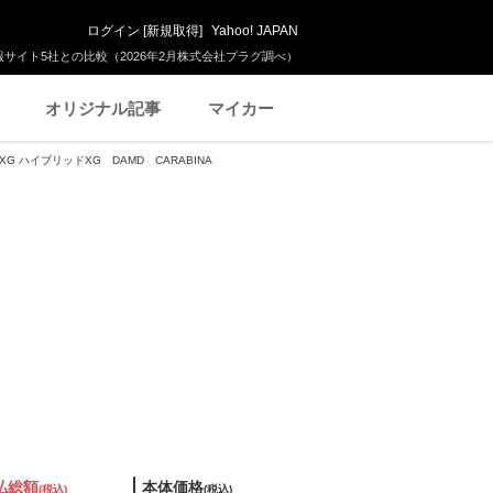
ログイン
[
新規取得
]
Yahoo! JAPAN
サイト5社との比較（2026年2月株式会社プラグ調べ）
オリジナル記事
マイカー
XG ハイブリッドXG DAMD CARABINA
払総額
本体価格
(税込)
(税込)