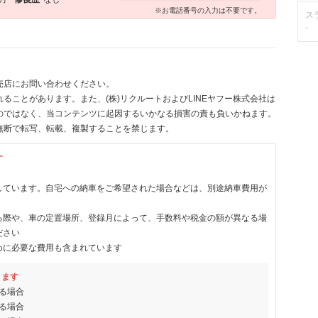
※お電話番号の入力は不要です。
ス
-
売店にお問い合わせください。
ることがあります。また、(株)リクルートおよびLINEヤフー株式会社は
のではなく、当コンテンツに起因するいかなる損害の責も負いかねます。
無断で転写、転載、複製することを禁じます。
す
しています。自宅への納車をご希望された場合などは、別途納車費用が
る際や、車の定置場所、登録月によって、手数料や税金の額が異なる場
ださい
めに必要な費用も含まれています
ります
る場合
る場合