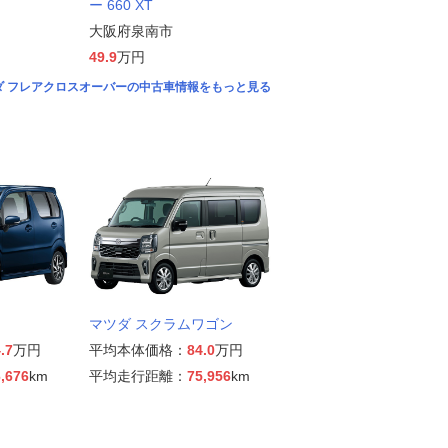
ー 660 XT
大阪府泉南市
49.9
万円
ダ フレアクロスオーバーの中古車情報をもっと見る
マツダ スクラムワゴン
.7
万円
平均本体価格：
84.0
万円
,676
km
平均走行距離：
75,956
km