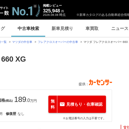
掲載レビュー
325,948
件
時点
※新車カタログのある自動車総合情報
2026.08.08
ログ
中古車検索
新車見積り
車買取
ニュース
種一覧
マツダの中古車
フレアクロスオーバーの中古車
マツダ フレアクロスオーバー 660 
60 XG
提供：
189
価格
.0
万円
無
(税込)
見積もり・在庫確認
料
3月
修復歴
なし
※お電話番号の入力は不要です。
支