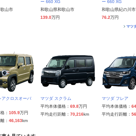
ー 660 XG
ー 660 XG
和歌山市
和歌山県和歌山市
和歌山県紀の川市
139.0
万円
76.2
万円
マツ
レアクロスオーバ
マツダ スクラム
マツダ フレア
平均本体価格：
69.8
万円
平均本体価格：
64
価格：
105.9
万円
平均走行距離：
70,216
km
平均走行距離：
56
距離：
46,163
km