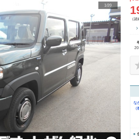
1
/
20
1
（諸
2
な
（