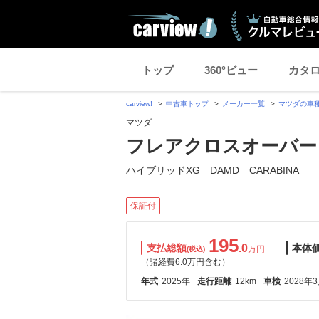
トップ
360°ビュー
カタ
carview!
中古車トップ
メーカー一覧
マツダの車
マツダ
フレアクロスオーバー 6
ハイブリッドXG DAMD CARABINA
保証付
195
支払総額
.0
本体
万円
(税込)
（諸経費6.0万円含む）
年式
2025年
走行距離
12km
車検
2028年