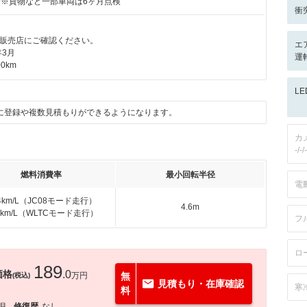
付※貨物など一部車両は6ヶ月点検
衝
販売店にご確認ください。
エ
年3月
運
0km
L
に登録や複数見積もりができるようになります。
カ
-/-/-
燃料消費率
最小回転半径
電
.4km/L（JC08モード走行）
4.6m
.0km/L（WLTCモード走行）
フ
ロ
189
価格
.0
万円
無
(税込)
見積もり・在庫確認
寒
料
3月
修復歴
なし