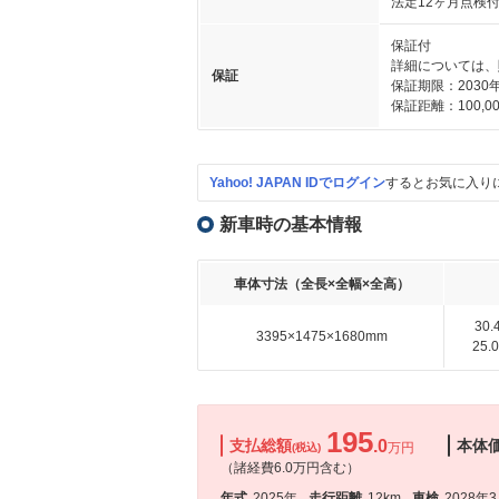
法定12ヶ月点検
保証付
詳細については、
保証
保証期限：2030
保証距離：100,00
Yahoo! JAPAN IDでログイン
するとお気に入り
新車時の基本情報
車体寸法（全長×全幅×全高）
30
3395×1475×1680mm
25
195
支払総額
.0
本体
万円
(税込)
（諸経費6.0万円含む）
年式
2025年
走行距離
12km
車検
2028年