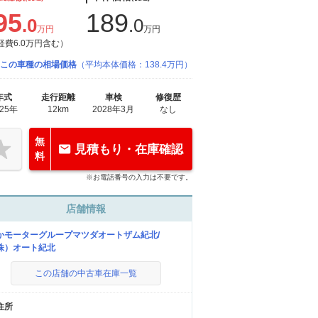
95
189
.0
.0
万円
万円
経費6.0万円含む）
この車種の相場価格
（平均本体価格：138.4万円）
年式
走行距離
車検
修復歴
025年
12km
2028年3月
なし
無
見積もり・在庫確認
料
※お電話番号の入力は不要です。
店舗情報
かモーターグループマツダオートザム紀北/
株）オート紀北
この店舗の中古車在庫一覧
住所