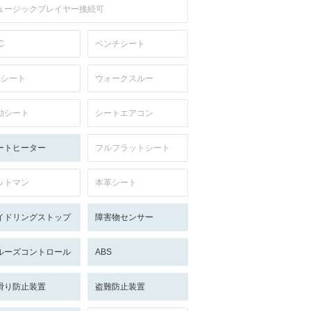
ュージックプレイヤー接続可
C
ベンチシート
列シート
ウォークスルー
動シート
シートエアコン
ートヒーター
フルフラットシート
ットマン
本革シート
イドリングストップ
障害物センサー
ルーズコントロール
ABS
滑り防止装置
盗難防止装置