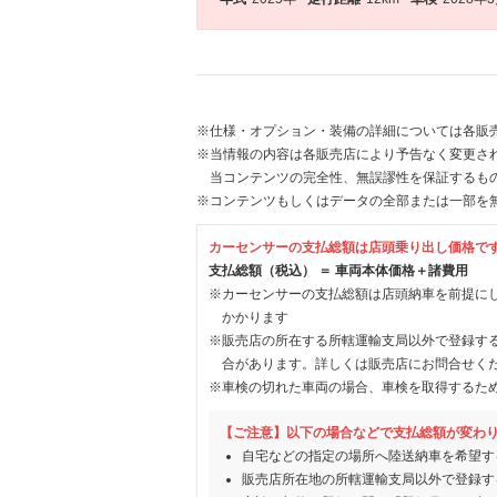
※仕様・オプション・装備の詳細については各販
※当情報の内容は各販売店により予告なく変更され
当コンテンツの完全性、無誤謬性を保証するも
※コンテンツもしくはデータの全部または一部を
カーセンサーの支払総額は店頭乗り出し価格で
支払総額（税込） ＝ 車両本体価格＋諸費用
※カーセンサーの支払総額は店頭納車を前提に
かかります
※販売店の所在する所轄運輸支局以外で登録す
合があります。詳しくは販売店にお問合せく
※車検の切れた車両の場合、車検を取得するた
【ご注意】以下の場合などで支払総額が変わ
自宅などの指定の場所へ陸送納車を希望す
販売店所在地の所轄運輸支局以外で登録す