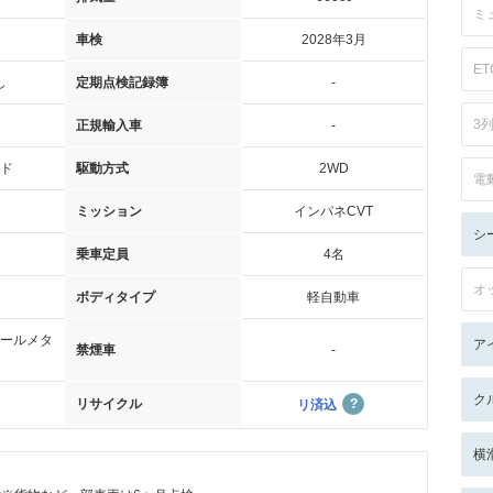
ミ
車検
2028年3月
ET
し
定期点検記録簿
-
3
正規輸入車
-
ド
駆動方式
2WD
電
ミッション
インパネCVT
シ
乗車定員
4名
オ
ボディタイプ
軽自動車
ールメタ
ア
禁煙車
-
ク
リサイクル
リ済込
横