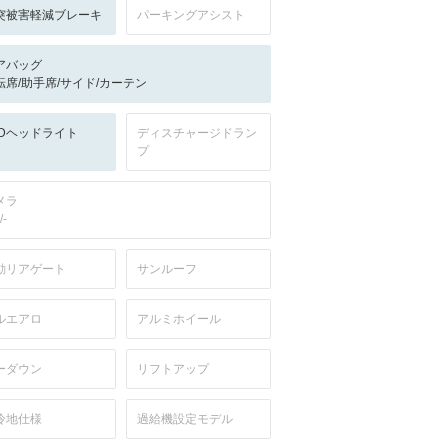
突被害軽減ブレーキ
パーキングアシスト
アバッグ
転席/助手席/サイド/カーテン
EDヘッドライト
ディスチャージドラン
プ
メラ
/-
動リアゲート
サンルーフ
ルエアロ
アルミホイール
ーダウン
リフトアップ
冷地仕様
過給機設定モデル