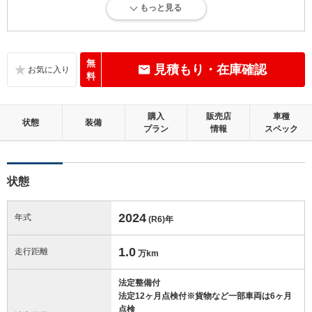
もっと見る
走行距離5万km以下で、内外装にダメージがほとんどない、良好な状態
です。
内装：
無
見積もり・在庫確認
目立たない軽微なダメージはありますが、良好な状態です。
料
外装：
購入
販売店
車種
無キズ、もしくはキズやヘコミなどがほぼない、とても綺麗な状態で
状態
装備
プラン
情報
スペック
す。
修復歴：無
状態
この中古車の「車両品質評価書」を見る
2024
年式
(R6)
年
1.0
走行距離
万km
法定整備付
法定12ヶ月点検付※貨物など一部車両は6ヶ月
点検