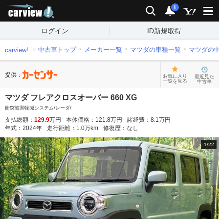
carview!
検索
通知
i
ログイン
ID新規取得
中古車トップ
メーカー一覧
マツダの車種一覧
マツダの
carview!
提供：
お気に入り
最近見た
一覧を見る
中古車
マツダ フレアクロスオーバー 660 XG
衝突被害軽減システム/レーダ/
支払総額：
129.9
万円
本体価格：
121.8
万円
諸経費：
8.1
万円
年式：
2024
年
走行距離：
1.0
万km
修復歴：
なし
1
/
22