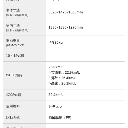
車体寸法
3395
×
1475
×
1680
mm
(全長×全幅×全高)
室内寸法
1330
×
1330
×
1270
mm
(全長×全幅×全高)
車両重量
-/-/820
kg
(AT×MT×CVT)
10・15燃費
-
25.0km/L
└市街地：22.9km/L
WLTC燃費
└郊外：26.4km/L
└高速：25.1km/L
JC08燃費
30.4km/L
使用燃料
レギュラー
駆動方式
前輪駆動（FF）