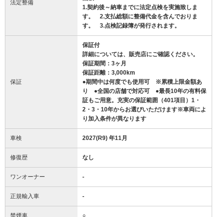
法定整備
1.契約後～納車までに法定点検を実施致しま
す。 2.支払総額に整備代金を含んでおりま
す。 3.点検記録簿が発行されます。
保証付
詳細については、販売店にご確認ください。
保証期間：3ヶ月
保証距離：3,000km
保証
●期間中は何度でも使用可 ※累積上限金額あ
り ●全国の店舗で対応可 ●最長10年の有料保
証もご用意。充実の保証範囲（401項目）1・
2・3・10年からお選びいただけます※車両によ
り加入条件が異なります
車検
2027(R9) 年11月
修復歴
なし
ワンオーナー
-
正規輸入車
-
禁煙車
○