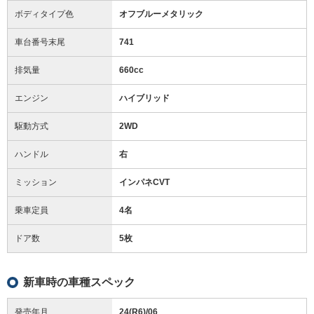
ボディタイプ色
オフブルーメタリック
車台番号末尾
741
排気量
660cc
エンジン
ハイブリッド
駆動方式
2WD
ハンドル
右
ミッション
インパネCVT
乗車定員
4名
ドア数
5枚
新車時の車種スペック
発売年月
24(R6)/06