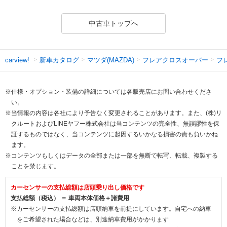
中古車トップへ
新車カタログ
マツダ(MAZDA)
フレアクロスオーバー
フ
carview!
※仕様・オプション・装備の詳細については各販売店にお問い合わせくださ
い。
※当情報の内容は各社により予告なく変更されることがあります。また、(株)リ
クルートおよびLINEヤフー株式会社は当コンテンツの完全性、無誤謬性を保
証するものではなく、当コンテンツに起因するいかなる損害の責も負いかね
ます。
※コンテンツもしくはデータの全部または一部を無断で転写、転載、複製する
ことを禁じます。
カーセンサーの支払総額は店頭乗り出し価格です
支払総額（税込） ＝ 車両本体価格＋諸費用
※カーセンサーの支払総額は店頭納車を前提にしています。自宅への納車
をご希望された場合などは、別途納車費用がかかります