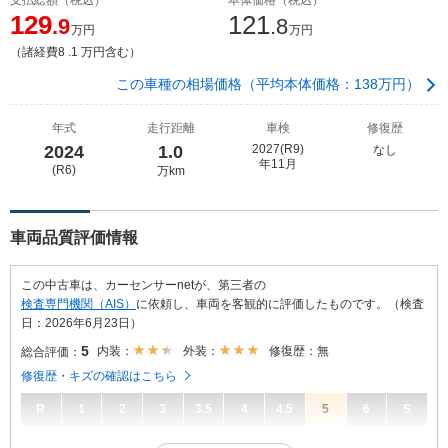
129
121
.9
.8
万円
万円
（諸経費8 .1 万円含む）
この車種の相場価格（平均本体価格：138万円）
年式
走行距離
車検
修復歴
2024
1.0
2027(R9)
なし
年11月
(R6)
万km
車両品質評価情報
この中古車は、カーセンサーnetが、第三者の
検査専門機関（AIS）
に依頼し、車両を客観的に評価したものです。（検査
日：2026年6月23日）
5
内装：
外装：
修復歴：無
総合評価：
修復歴・キズの確認はこちら
R
1
2
3
3.5
4
4.5
5
6
S
5
総合評価：