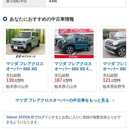
最小回転半径
4.6
m
あなたにおすすめの中古車情報
マツダ フレアクロス
マツダ フレアクロス
マツダ フレア
オーバー 660 XG
オーバー 660 XS 4W
オーバー 660 
D
D
支払総額
支払総額
支払総額
139
167
121
.9
万円
.9
万円
.0
万円
栃木県小山市
栃木県小山市
栃木県佐野市
マツダ フレアクロスオーバーの中古車をもっと見る
Yahoo! JAPAN IDでログイン
するとお気に入りに登録や複数見積もりがで
きるようになります。