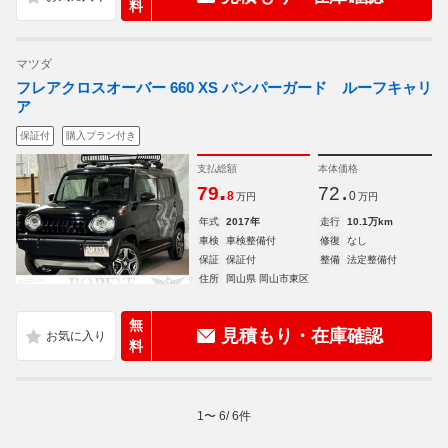
料
マツダ
フレアクロスオーバー 660 XS バンパーガード ルーフキャリ
ア
保証付
購入プラン付き
支払総額
本体価格
.
.
79
72
8
0
万円
万円
年式
2017年
走行
10.1万km
車検
車検整備付
修復
なし
保証
保証付
整備
法定整備付
住所
岡山県 岡山市東区
無
見積もり・在庫確認
料
1
〜
6
/
6
件