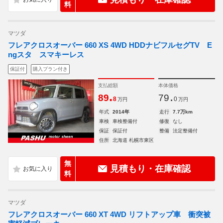
料
マツダ
フレアクロスオーバー 660 XS 4WD HDDナビフルセグTV E
ngスタ スマキーレス
保証付
購入プラン付き
支払総額
本体価格
.
.
89
79
8
0
万円
万円
年式
2014年
走行
7.7万km
車検
車検整備付
修復
なし
保証
保証付
整備
法定整備付
住所
北海道 札幌市東区
無
見積もり・在庫確認
料
マツダ
フレアクロスオーバー 660 XT 4WD リフトアップ車 衝突被