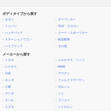
ボディタイプから探す
セダン
オープンカー
ミニバン
SUV・クロカン
ハッチバック
クーペ・スポーツカー
ステーションワゴン
軽自動車
ハイブリッド
その他
メーカーから探す
トヨタ
メルセデス・ベンツ
レクサス
BMW
日産
アウディ
ホンダ
フォルクスワーゲン
三菱
ポルシェ
マツダ
ミニ
スバル
プジョー
スズキ
シトロエン