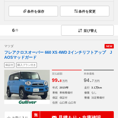
条件を保存
条件を変更
6
件
並び替え
マツダ
NEW
フレアクロスオーバー 660 XS 4WD 2インチリフトアップ J
AOSマッドガード
保証付
購入プラン付き
支払総額
本体価格
.
.
99
94
8
7
万円
万円
年式
2015年
走行
3.1万km
車検
車検整備付
修復
なし
保証
保証付
整備
法定整備付
住所
山口県 山口市
無
見積もり・在庫確認