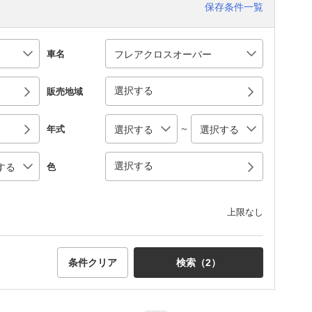
保存条件一覧
車名
選択する
販売地域
～
年式
選択する
色
上限なし
条件クリア
検索（
2
）