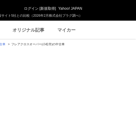
ログイン
[
新規取得
]
Yahoo! JAPAN
サイト5社との比較（2026年2月株式会社プラグ調べ）
オリジナル記事
マイカー
古車
フレアクロスオーバー(小松市)の中古車