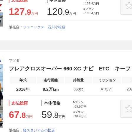
支払総額
本体価格
: 133.8万円
127
120
Bプラン
.9
.9
万円
万円
: 138.4万円
販売店：
フェニックス 石川小松店
マツダ
フレアクロスオーバー 660 XG ナビ ETC キ
年式
走行距離
排気量
ミッション
2016年
8.2万km
660cc
AT/CVT
20
Aプラン
支払総額
本体価格
: 68.9万円
67
59
Bプラン
.8
.8
万円
万円
: 78.4万円
販売店：
軽スタジアム小松店