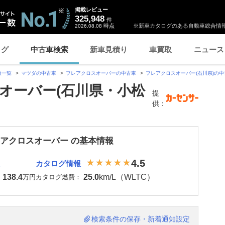
掲載レビュー
325,948
件
時点
※新車カタログのある自動車総合情報
2026.08.08
ログ
中古車検索
新車見積り
車買取
ニュース
種一覧
マツダの中古車
フレアクロスオーバーの中古車
フレアクロスオーバー(石川県)の中
オーバー(石川県・小松
提
供：
レアクロスオーバー の基本情報
4.5
カタログ情報
138.4
25.0
km/L（WLTC）
：
万円
カタログ燃費：
検索条件の保存・新着通知設定