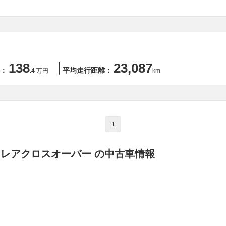
138
23,087
：
平均走行距離：
.4
万円
km
1
フレアクロスオーバー の中古車情報