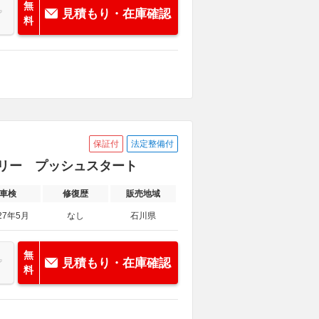
無
見積もり・在庫確認
料
保証付
法定整備付
ーフリー プッシュスタート
車検
修復歴
販売地域
27年5月
なし
石川県
無
見積もり・在庫確認
料