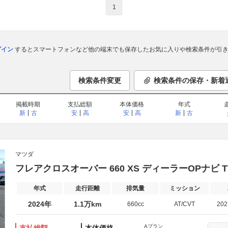
1
ログイン
するとスマートフォンなど他の端末でも保存したお気に入りや検索条件が引き
検索条件変更
検索条件の保存・新着
掲載時期
支払総額
本体価格
年式
新
古
安
高
安
高
新
古
マツダ
フレアクロスオーバー 660 XS ディーラーOPナビ TV 
年式
走行距離
排気量
ミッション
2024年
1.1万km
660cc
AT/CVT
20
Aプラン