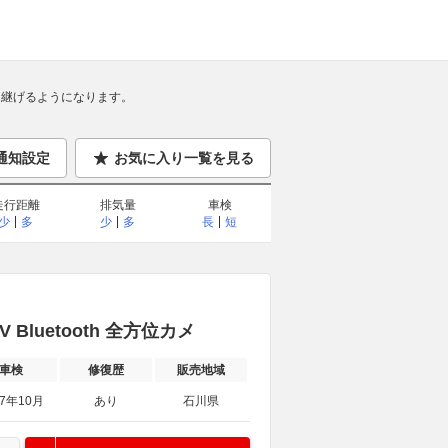
継げるようになります。
通知設定
お気に入り一覧を見る
走行距離
排気量
車検
少
多
少
多
長
短
Bluetooth 全方位カメ
車検
修復歴
販売地域
27年10月
あり
石川県