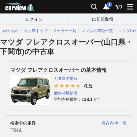
carview!
検索
通知
i
ログイン
ID新規取得
中古車トップ
メーカー一覧
マツダの車種一覧
マツダの
carview!
マツダ フレアクロスオーバー(山口県・
下関市)の中古車
マツダ フレアクロスオーバー の基本情報
カタログ情報
4.5
価格相場情報
138.1
平均本体価格：
万円
検索中の条件
保存条件一覧
下関市