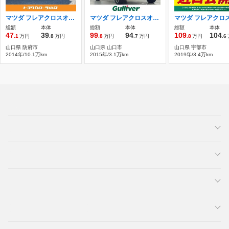
マツダ フレアクロスオーバー フレアクロスオーバー XG 前後ドラレコ バックカメラ ナビ
マツダ フレアクロスオーバー 660 XS 4WD 2インチリフトアップ JAOSマッドガード
総額
本体
総額
本体
総額
本体
47
39
99
94
109
104
.1
万円
.8
万円
.8
万円
.7
万円
.8
万円
.6
山口県 防府市
山口県 山口市
山口県 宇部市
2014年/10.1万km
2015年/3.1万km
2019年/3.4万km