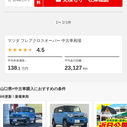
料
1
〜
1
/
1
件
マツダ フレアクロスオーバー 中古車相場
4.5
平均本体価格：
平均走行距離：
138
23,127
.1
万円
km
山口県×中古車購入におすすめの条件
8/6更新！新着車両