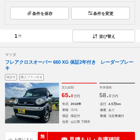
条件を保存
条件を変更
1
件
並び替え
マツダ
フレアクロスオーバー 660 XG 保証2年付き レーダーブレー
キ
保証付
購入プラン付き
支払総額
本体価格
.
.
65
58
0
0
万円
万円
年式
2018年
走行
4.5万km
車検
'27/1
修復
あり
保証
保証付
整備
法定整備付
住所
山口県 下関市
無
見積もり・在庫確認