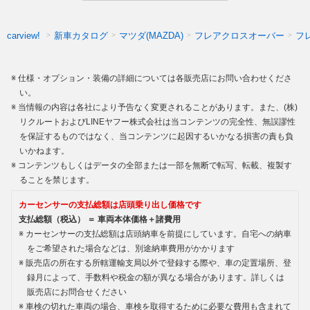
新車カタログ
マツダ(MAZDA)
フレアクロスオーバー
フ
carview!
仕様・オプション・装備の詳細については各販売店にお問い合わせくださ
い。
当情報の内容は各社により予告なく変更されることがあります。また、(株)
リクルートおよびLINEヤフー株式会社は当コンテンツの完全性、無誤謬性
を保証するものではなく、当コンテンツに起因するいかなる損害の責も負
いかねます。
コンテンツもしくはデータの全部または一部を無断で転写、転載、複製す
ることを禁じます。
カーセンサーの支払総額は店頭乗り出し価格です
支払総額（税込） ＝ 車両本体価格＋諸費用
カーセンサーの支払総額は店頭納車を前提にしています。自宅への納車
をご希望された場合などは、別途納車費用がかかります
販売店の所在する所轄運輸支局以外で登録する際や、車の定置場所、登
録月によって、手数料や税金の額が異なる場合があります。詳しくは
販売店にお問合せください
車検の切れた車両の場合、車検を取得するために必要な費用も含まれて