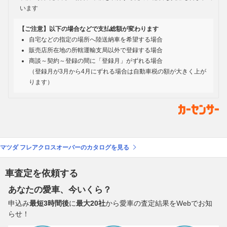
います
【ご注意】以下の場合などで支払総額が変わります
自宅などの指定の場所へ陸送納車を希望する場合
販売店所在地の所轄運輸支局以外で登録する場合
商談～契約～登録の間に「登録月」がずれる場合
（登録月が3月から4月にずれる場合は自動車税の額が大きく上が
ります）
マツダ フレアクロスオーバーのカタログを見る
車査定を依頼する
あなたの愛車、今いくら？
申込み
最短3時間後
に
最大20社
から愛車の査定結果をWebでお知
らせ！