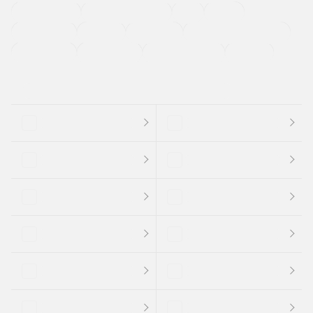
ETC
CDプレーヤー
カーナビゲーション
禁煙車
法定整備付き
保証付き
エアバッグ
ディスチャージドランプ
支払総顔あり
クーポンあり
車両品質評価書付
新着車両