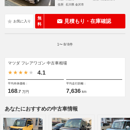
住所
石川県 金沢市
無
見積もり・在庫確認
料
1
〜
8
/
8
件
マツダ フレアワゴン 中古車相場
4.1
平均本体価格：
平均走行距離：
168
7,636
.7
万円
km
あなたにおすすめの中古車情報