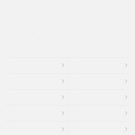
過給機設定モデル（ターボ・スーパーチャージャーなど)
ETC
CDプレーヤー
カーナビゲーション
禁煙車
法定整備付き
保証付き
エアバッグ
ディスチャージドランプ
支払総顔あり
クーポンあり
車両品質評価書付
新着車両