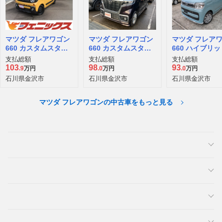
マツダ フレアワゴン
マツダ フレアワゴン
マツダ フレア
660 カスタムスタイ
660 カスタムスタイ
660 ハイブリッ
ル ハイブリッド XT
ル ハイブリッド XG
支払総額
支払総額
支払総額
103
98
93
.9
万円
.0
万円
.0
万円
石川県金沢市
石川県金沢市
石川県金沢市
マツダ フレアワゴンの中古車をもっと見る