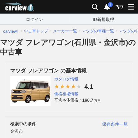
carview!
検索
通知
i
ログイン
ID新規取得
中古車トップ
メーカー一覧
マツダの車種一覧
マツダの
carview!
マツダ フレアワゴン(石川県・金沢市)の
中古車
マツダ フレアワゴン の基本情報
カタログ情報
4.1
価格相場情報
168.7
平均本体価格：
万円
検索中の条件
保存条件一覧
金沢市