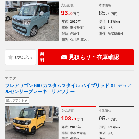
支払総額
本体価格
.
.
93
85
0
0
万円
万円
年式
2020年
走行
3.3万km
車検
車検整備付
修復
あり
保証
保証付
整備
法定整備付
住所
石川県 金沢市
無
見積もり・在庫確認
料
マツダ
フレアワゴン 660 カスタムスタイル ハイブリッド XT デュア
ルセンサーブレーキ リアソナー
購入プラン付き
支払総額
本体価格
.
.
103
95
9
9
万円
万円
年式
2019年
走行
3.9万km
車検
車検整備無
修復
あり
保証
保証無
整備
-