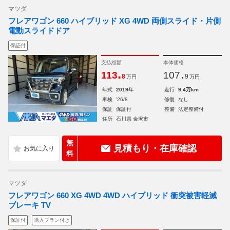
マツダ
フレアワゴン 660 ハイブリッド XG 4WD 両側スライド・片側
電動スライドドア
保証付
支払総額
本体価格
.
.
113
107
8
9
万円
万円
年式
2019年
走行
9.4万km
車検
'26/8
修復
なし
保証
保証付
整備
法定整備付
住所
石川県 金沢市
無
見積もり・在庫確認
料
マツダ
フレアワゴン 660 XG 4WD 4WD ハイブリッド 衝突被害軽減
ブレーキ TV
保証付
購入プラン付き