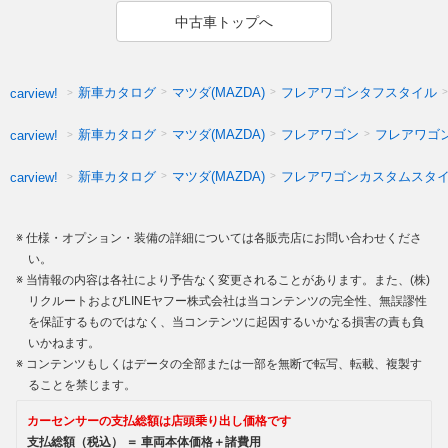
中古車トップへ
新車カタログ
マツダ(MAZDA)
フレアワゴンタフスタイル
carview!
新車カタログ
マツダ(MAZDA)
フレアワゴン
フレアワゴ
carview!
新車カタログ
マツダ(MAZDA)
フレアワゴンカスタムスタ
carview!
仕様・オプション・装備の詳細については各販売店にお問い合わせくださ
い。
当情報の内容は各社により予告なく変更されることがあります。また、(株)
リクルートおよびLINEヤフー株式会社は当コンテンツの完全性、無誤謬性
を保証するものではなく、当コンテンツに起因するいかなる損害の責も負
いかねます。
コンテンツもしくはデータの全部または一部を無断で転写、転載、複製す
ることを禁じます。
カーセンサーの支払総額は店頭乗り出し価格です
支払総額（税込） ＝ 車両本体価格＋諸費用