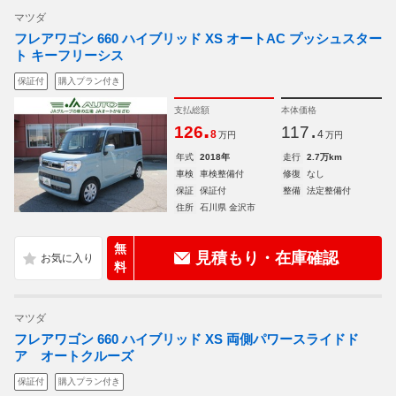
マツダ
フレアワゴン 660 ハイブリッド XS オートAC プッシュスター
ト キーフリーシス
保証付
購入プラン付き
支払総額
本体価格
.
.
126
117
8
4
万円
万円
年式
2018年
走行
2.7万km
車検
車検整備付
修復
なし
保証
保証付
整備
法定整備付
住所
石川県 金沢市
無
見積もり・在庫確認
料
マツダ
フレアワゴン 660 ハイブリッド XS 両側パワースライドド
ア オートクルーズ
保証付
購入プラン付き