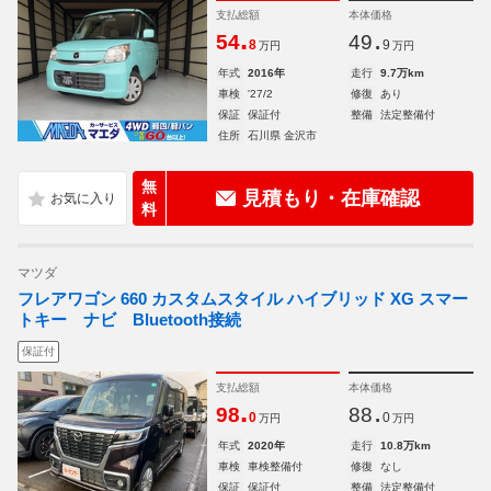
支払総額
本体価格
.
.
54
49
8
9
万円
万円
年式
2016年
走行
9.7万km
車検
'27/2
修復
あり
保証
保証付
整備
法定整備付
住所
石川県 金沢市
無
見積もり・在庫確認
料
マツダ
フレアワゴン 660 カスタムスタイル ハイブリッド XG スマー
トキー ナビ Bluetooth接続
保証付
支払総額
本体価格
.
.
98
88
0
0
万円
万円
年式
2020年
走行
10.8万km
車検
車検整備付
修復
なし
保証
保証付
整備
法定整備付