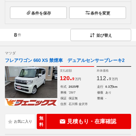
条件を保存
条件を変更
8
件
並び替え
マツダ
フレアワゴン 660 XS 禁煙車 デュアルセンサーブレーキ2
支払総額
本体価格
.
.
120
112
9
9
万円
万円
年式
2025年
走行
0.3万km
車検
'28/7
修復
あり
保証
保証無
整備
-
住所
石川県 金沢市
無
見積もり・在庫確認
料