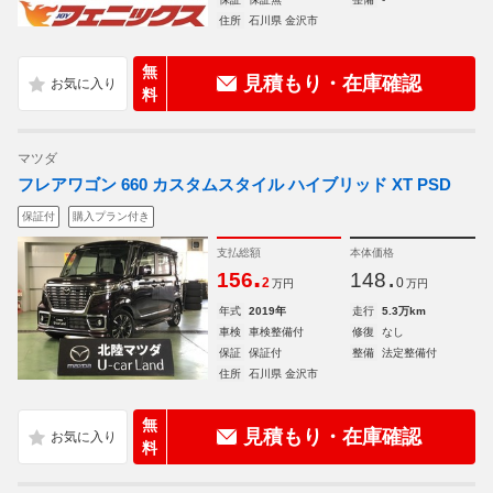
住所
石川県 金沢市
無
見積もり・在庫確認
料
マツダ
フレアワゴン 660 カスタムスタイル ハイブリッド XT PSD
保証付
購入プラン付き
支払総額
本体価格
.
.
156
148
2
0
万円
万円
年式
2019年
走行
5.3万km
車検
車検整備付
修復
なし
保証
保証付
整備
法定整備付
住所
石川県 金沢市
無
見積もり・在庫確認
料