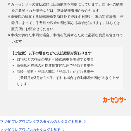
カーセンサーの支払総額は店頭納車を前提にしています。自宅への納車
をご希望された場合などは、別途納車費用がかかります
販売店の所在する所轄運輸支局以外で登録する際や、車の定置場所、登
録月によって、手数料や税金の額が異なる場合があります。詳しくは
販売店にお問合せください
車検の切れた車両の場合、車検を取得するために必要な費用も含まれて
います
【ご注意】以下の場合などで支払総額が変わります
自宅などの指定の場所へ陸送納車を希望する場合
販売店所在地の所轄運輸支局以外で登録する場合
商談～契約～登録の間に「登録月」がずれる場合
（登録月が3月から4月にずれる場合は自動車税の額が大きく上が
ります）
マツダ フレアワゴンタフスタイルのカタログを見る
マツダ フレアワゴンのカタログを見る