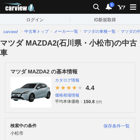
carview!
検索
通知
i
ログイン
ID新規取得
中古車トップ
メーカー一覧
マツダの車種一覧
マツダの
carview!
マツダ MAZDA2(石川県・小松市)の中古
車
マツダ MAZDA2 の基本情報
カタログ情報
4.4
価格相場情報
150.8
平均本体価格：
万円
検索中の条件
保存条件一覧
小松市