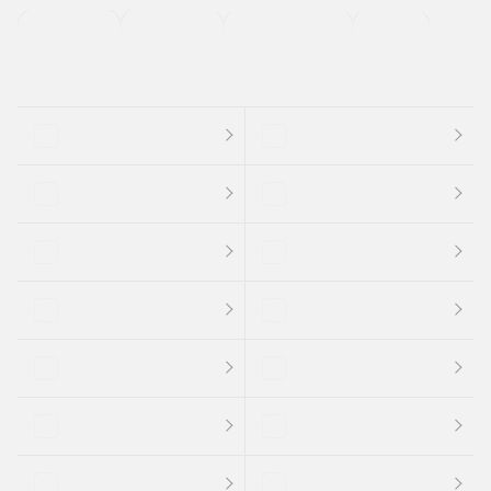
支払総顔あり
クーポンあり
車両品質評価書付
新着車両