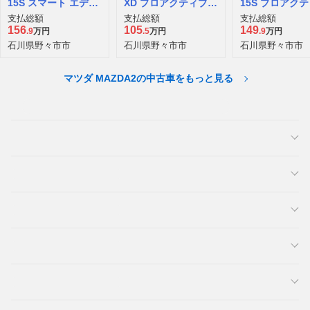
15S スマート エディ
XD プロアクティブ S
15S プロアク
ション
パッケージ ディーゼ
支払総額
支払総額
支払総額
ルターボ
156
105
149
.9
万円
.5
万円
.9
万円
石川県野々市市
石川県野々市市
石川県野々市市
マツダ MAZDA2の中古車をもっと見る