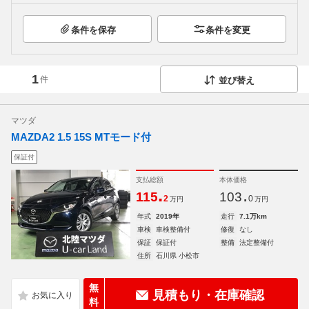
条件を保存
条件を変更
1
件
並び替え
マツダ
MAZDA2 1.5 15S MTモード付
保証付
支払総額
本体価格
.
.
115
103
2
0
万円
万円
年式
2019年
走行
7.1万km
車検
車検整備付
修復
なし
保証
保証付
整備
法定整備付
住所
石川県 小松市
無
見積もり・在庫確認
料