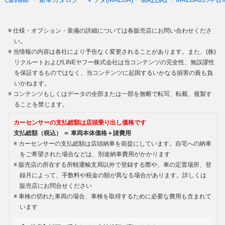
carview!
MAZDA2
仕様・オプション・装備の詳細については各販売店にお問い合わせくださ
い。
当情報の内容は各社により予告なく変更されることがあります。また、(株)
リクルートおよびLINEヤフー株式会社は当コンテンツの完全性、無誤謬性
を保証するものではなく、当コンテンツに起因するいかなる損害の責も負
いかねます。
コンテンツもしくはデータの全部または一部を無断で転写、転載、複製す
ることを禁じます。
カーセンサーの支払総額は店頭乗り出し価格です
支払総額（税込） ＝ 車両本体価格＋諸費用
カーセンサーの支払総額は店頭納車を前提にしています。自宅への納車
をご希望された場合などは、別途納車費用がかかります
販売店の所在する所轄運輸支局以外で登録する際や、車の定置場所、登
録月によって、手数料や税金の額が異なる場合があります。詳しくは
販売店にお問合せください
車検の切れた車両の場合、車検を取得するために必要な費用も含まれて
います