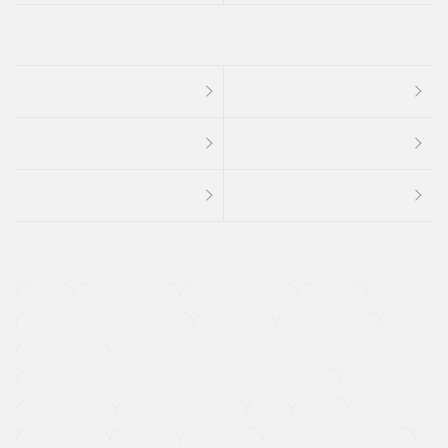
４ＷＤ
定期点検記録簿
ワンオーナーカー
福祉車両
メーカー系販売店取り扱い車
修復歴無し
アルミホイール
寒冷地仕様車
過給機設定モデル（ターボ・スーパーチャージャーなど)
ETC
CDプレーヤー
カーナビゲーション
禁煙車
法定整備付き
保証付き
エアバッグ
ディスチャージドランプ