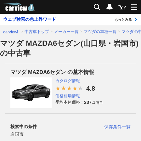
carview!
検索
通知
ウェブ検索の急上昇ワード
もっとみる
中古車トップ
メーカー一覧
マツダの車種一覧
マツダの
carview!
マツダ MAZDA6セダン(山口県・岩国市)
の中古車
マツダ MAZDA6セダン の基本情報
カタログ情報
4.8
価格相場情報
237.1
平均本体価格：
万円
検索中の条件
保存条件一覧
岩国市