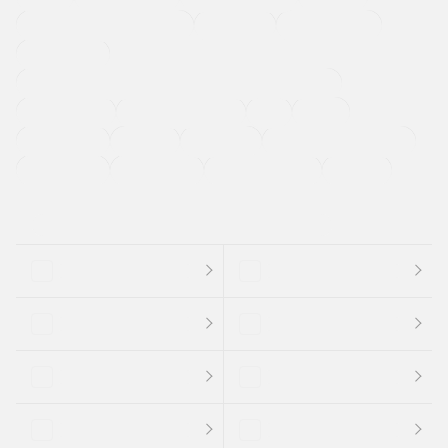
メーカー系販売店取り扱い車
修復歴無し
アルミホイール
寒冷地仕様車
過給機設定モデル（ターボ・スーパーチャージャーなど)
ETC
CDプレーヤー
カーナビゲーション
禁煙車
法定整備付き
保証付き
エアバッグ
ディスチャージドランプ
支払総顔あり
クーポンあり
車両品質評価書付
新着車両