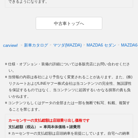
できるようになります。
中古車トップへ
新車カタログ
マツダ(MAZDA)
MAZDA6 セダン
MAZD
carview!
仕様・オプション・装備の詳細については各販売店にお問い合わせくださ
い。
当情報の内容は各社により予告なく変更されることがあります。また、(株)
リクルートおよびLINEヤフー株式会社は当コンテンツの完全性、無誤謬性
を保証するものではなく、当コンテンツに起因するいかなる損害の責も負
いかねます。
コンテンツもしくはデータの全部または一部を無断で転写、転載、複製す
ることを禁じます。
カーセンサーの支払総額は店頭乗り出し価格です
支払総額（税込） ＝ 車両本体価格＋諸費用
カーセンサーの支払総額は店頭納車を前提にしています。自宅への納車