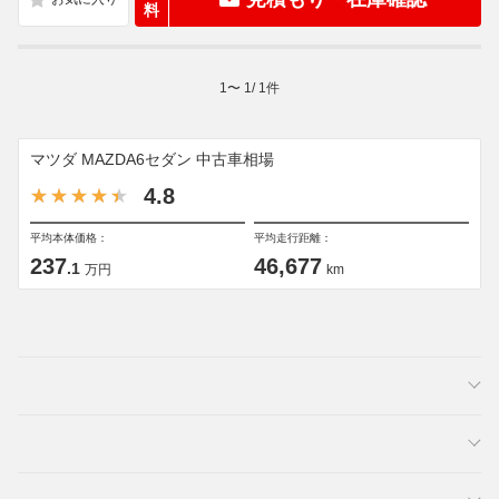
料
1
〜
1
/
1
件
マツダ MAZDA6セダン 中古車相場
4.8
平均本体価格：
平均走行距離：
237
46,677
.1
万円
km