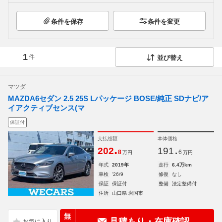
条件を保存
条件を変更
1
件
並び替え
マツダ
MAZDA6セダン 2.5 25S Lパッケージ BOSE/純正 SDナビ/ア
イアクティブセンス(マ
保証付
支払総額
本体価格
.
.
202
191
8
6
万円
万円
年式
2019年
走行
6.4万km
車検
'26/9
修復
なし
保証
保証付
整備
法定整備付
住所
山口県 岩国市
無
見積もり・在庫確認