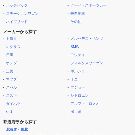
ハッチバック
クーペ・スポーツカー
ステーションワゴン
軽自動車
ハイブリッド
その他
メーカーから探す
トヨタ
メルセデス・ベンツ
レクサス
BMW
日産
アウディ
ホンダ
フォルクスワーゲン
三菱
ポルシェ
マツダ
ミニ
スバル
プジョー
スズキ
シトロエン
ダイハツ
アルファ ロメオ
いすゞ
ボルボ
都道府県から探す
北海道・東北