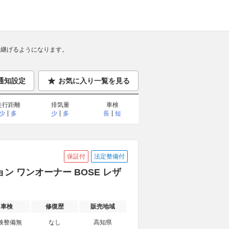
継げるようになります。
通知設定
お気に入り一覧を見る
走行距離
排気量
車検
少
多
少
多
長
短
保証付
法定整備付
ション ワンオーナー BOSE レザ
車検
修復歴
販売地域
検整備無
なし
高知県