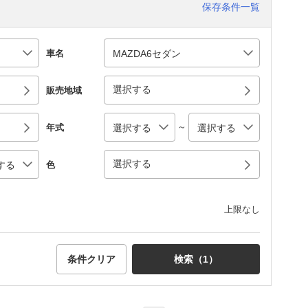
保存条件一覧
車名
選択する
販売地域
～
年式
選択する
色
上限なし
条件クリア
検索（
1
）