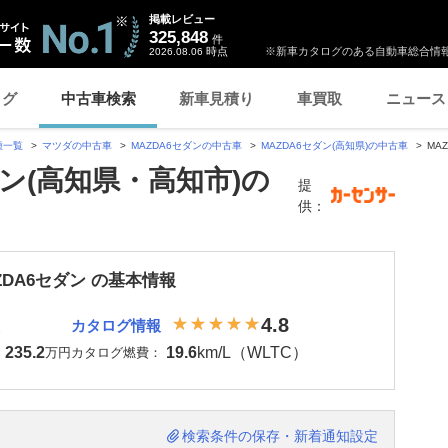
掲載レビュー
325,848
件
時点
※新車カタログのある自動車総合情報
2026.08.06
ログ
中古車検索
新車見積り
車買取
ニュース
種一覧
マツダの中古車
MAZDA6セダンの中古車
MAZDA6セダン(高知県)の中古車
MA
ダン(高知県・高知市)の
提
供：
ZDA6セダン の基本情報
4.8
カタログ情報
235.2
19.6
km/L（WLTC）
：
万円
カタログ燃費：
検索条件の保存・新着通知設定