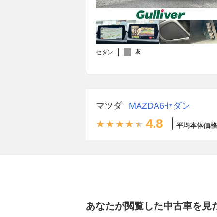
灰
セダン
マツダ
MAZDA6セダン
4.8
平均本体価格
あなたが閲覧した中古車を見