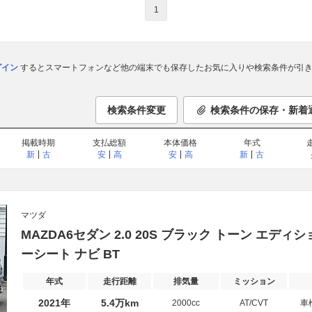
1
ログイン
するとスマートフォンなど他の端末でも保存したお気に入りや検索条件が引き
検索条件変更
検索条件の保存・新着
掲載時期
支払総額
本体価格
年式
新
古
安
高
安
高
新
古
マツダ
MAZDA6セダン 2.0 20S ブラック トーン エディ
ーシート ナビ BT
年式
走行距離
排気量
ミッション
2021年
5.4万km
2000cc
AT/CVT
車