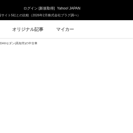
ログイン
[
新規取得
]
Yahoo! JAPAN
サイト5社との比較（2026年2月株式会社プラグ調べ）
オリジナル記事
マイカー
ZDA6セダン(高知市)の中古車