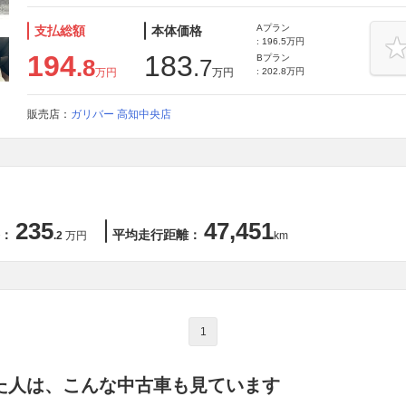
Aプラン
支払総額
本体価格
: 196.5万円
194
183
Bプラン
.8
.7
万円
万円
: 202.8万円
販売店：
ガリバー 高知中央店
235
47,451
：
平均走行距離：
.2
万円
km
1
た人は、こんな中古車も見ています