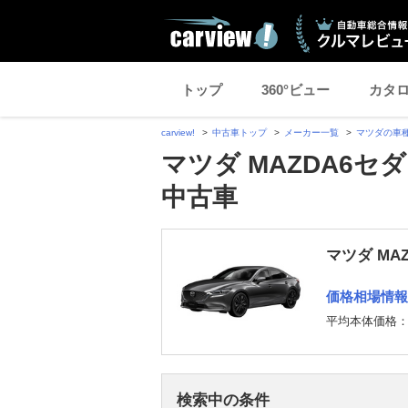
トップ
360°ビュー
カタ
carview!
中古車トップ
メーカー一覧
マツダの車
マツダ MAZDA6セ
中古車
マツダ MA
価格相場情報
平均本体価格
検索中の条件