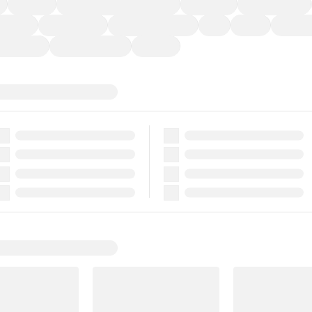
福祉車両
メーカー系販売店取り扱い車
修復歴無し
アルミホイール
ーなど)
CDプレーヤー
カーナビゲーション
ETC
禁煙車
法定整備
ーポンあり
車両品質評価書付
新着車両