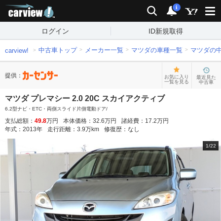
carview!
検索
通知
i
ログイン
ID新規取得
中古車トップ
メーカー一覧
マツダの車種一覧
マツダの
carview!
提供：
お気に入り
最近見た
一覧を見る
中古車
マツダ プレマシー 2.0 20C スカイアクティブ
6.2型ナビ・ETC・両側スライド片側電動ドア/
支払総額：
49.8
万円
本体価格：
32.6
万円
諸経費：
17.2
万円
年式：
2013
年
走行距離：
3.9
万km
修復歴：
なし
1
/
22