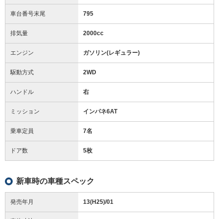
車台番号末尾
795
排気量
2000cc
エンジン
ガソリン(レギュラー)
駆動方式
2WD
ハンドル
右
ミッション
インパネ6AT
乗車定員
7名
ドア数
5枚
新車時の車種スペック
発売年月
13(H25)/01