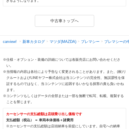
きるようになります。
中古車トップへ
新車カタログ
マツダ(MAZDA)
プレマシー
プレマシーの
carview!
※仕様・オプション・装備の詳細については各販売店にお問い合わせくださ
い。
※当情報の内容は各社により予告なく変更されることがあります。また、(株)リ
クルートおよびLINEヤフー株式会社は当コンテンツの完全性、無誤謬性を保
証するものではなく、当コンテンツに起因するいかなる損害の責も負いかね
ます。
※コンテンツもしくはデータの全部または一部を無断で転写、転載、複製する
ことを禁じます。
カーセンサーの支払総額は店頭乗り出し価格です
支払総額（税込） ＝ 車両本体価格＋諸費用
※カーセンサーの支払総額は店頭納車を前提にしています。自宅への納車