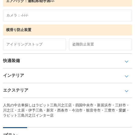
エアバック：運転席/助手席/-/-
カメラ：-/-/-/-
横滑り防止装置
アイドリングストップ
盗難防止装置
快適装備
インテリア
エクステリア
人気の中古車探しはラビット三島川之江店・四国中央市・新居浜市・三好市・
川之江・土居・伊予三島・新宮・西条市・今治市・観音寺市・三豊市・愛媛・
ラビット三島川之江インター店