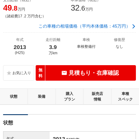
49
32
.8
.6
万円
万円
（諸経費17 .2 万円含む）
この車種の相場価格（平均本体価格：45万円）
年式
走行距離
車検
修復歴
2013
3.9
車検整備付
なし
(H25)
万km
無
見積もり・在庫確認
料
購入
販売店
車種
状態
装備
プラン
情報
スペック
状態
2013
年式