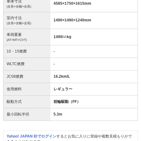
車体寸法
4585
×
1750
×
1615
mm
(全長×全幅×全高)
室内寸法
1490
×
1490
×
1240
mm
(全長×全幅×全高)
車両重量
1490/-/-
kg
(AT×MT×CVT)
10・15燃費
-
WLTC燃費
-
JC08燃費
16.2km/L
使用燃料
レギュラー
駆動方式
前輪駆動（FF）
最小回転半径
5.3
m
Yahoo! JAPAN IDでログイン
するとお気に入りに登録や複数見積もりがで