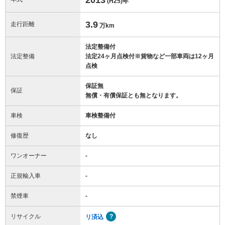
(H25)
年
3.9
走行距離
万km
法定整備付
法定整備
法定24ヶ月点検付※貨物など一部車両は12ヶ月
点検
保証無
保証
無償・有償保証とも無となります。
車検
車検整備付
修復歴
なし
ワンオーナー
-
正規輸入車
-
禁煙車
-
リサイクル
リ済込