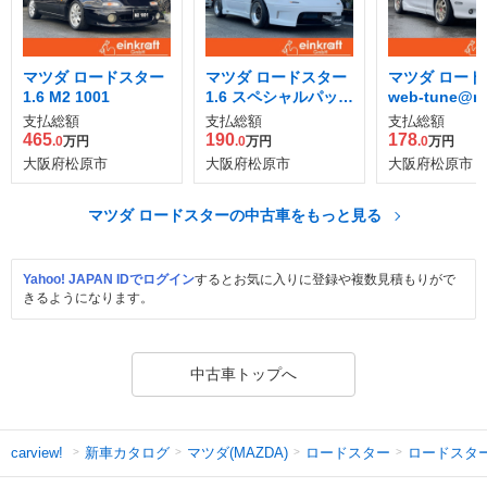
マツダ ロードスター
マツダ ロードスター
マツダ ロード
1.6 M2 1001
1.6 スペシャルパッケ
web-tune@ro
ージ装着車
支払総額
支払総額
支払総額
465
190
178
.0
万円
.0
万円
.0
万円
大阪府松原市
大阪府松原市
大阪府松原市
マツダ ロードスターの中古車をもっと見る
Yahoo! JAPAN IDでログイン
するとお気に入りに登録や複数見積もりがで
きるようになります。
中古車トップへ
新車カタログ
マツダ(MAZDA)
ロードスター
ロードスタ
carview!