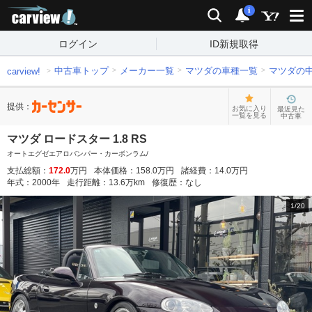
carview!
検索
通知
i
ログイン
ID新規取得
中古車トップ
メーカー一覧
マツダの車種一覧
マツダの
carview!
提供：
お気に入り
最近見た
一覧を見る
中古車
マツダ ロードスター 1.8 RS
オートエグゼエアロバンパー・カーボンラム/
支払総額：
172.0
万円
本体価格：
158.0
万円
諸経費：
14.0
万円
年式：
2000
年
走行距離：
13.6
万km
修復歴：
なし
1
/
20