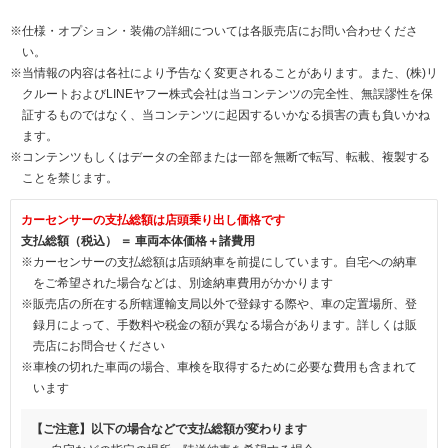
※仕様・オプション・装備の詳細については各販売店にお問い合わせくださ
い。
※当情報の内容は各社により予告なく変更されることがあります。また、(株)リ
クルートおよびLINEヤフー株式会社は当コンテンツの完全性、無誤謬性を保
証するものではなく、当コンテンツに起因するいかなる損害の責も負いかね
ます。
※コンテンツもしくはデータの全部または一部を無断で転写、転載、複製する
ことを禁じます。
カーセンサーの支払総額は店頭乗り出し価格です
支払総額（税込） ＝ 車両本体価格＋諸費用
※カーセンサーの支払総額は店頭納車を前提にしています。自宅への納車
をご希望された場合などは、別途納車費用がかかります
※販売店の所在する所轄運輸支局以外で登録する際や、車の定置場所、登
録月によって、手数料や税金の額が異なる場合があります。詳しくは販
売店にお問合せください
※車検の切れた車両の場合、車検を取得するために必要な費用も含まれて
います
【ご注意】以下の場合などで支払総額が変わります