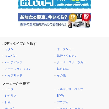
ボディタイプから探す
セダン
オープンカー
ミニバン
SUV・クロカン
ハッチバック
クーペ・スポーツカー
ステーションワゴン
軽自動車
ハイブリッド
その他
メーカーから探す
トヨタ
メルセデス・ベンツ
レクサス
BMW
日産
アウディ
ホンダ
フォルクスワーゲン