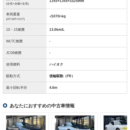
1355
×
1355
×
1025
mm
(全長×全幅×全高)
車両重量
-/1070/-
kg
(AT×MT×CVT)
10・15燃費
13.0km/L
WLTC燃費
-
JC08燃費
-
使用燃料
ハイオク
駆動方式
後輪駆動（FR）
最小回転半径
4.6
m
あなたにおすすめの中古車情報