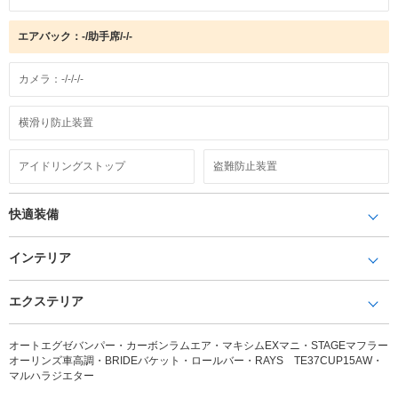
エアバック：-/助手席/-/-
カメラ：-/-/-/-
横滑り防止装置
アイドリングストップ
盗難防止装置
快適装備
インテリア
エクステリア
オートエグゼバンパー・カーボンラムエア・マキシムEXマニ・STAGEマフラー
オーリンズ車高調・BRIDEバケット・ロールバー・RAYS TE37CUP15AW・
マルハラジエター