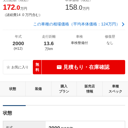
172
158
.0
.0
万円
万円
（諸経費14 .0 万円含む）
この車種の相場価格（平均本体価格：124万円）
年式
走行距離
車検
修復歴
2000
13.6
車検整備付
なし
(H12)
万km
無
見積もり・在庫確認
料
購入
販売店
車種
状態
装備
プラン
情報
スペック
状態
2000
年式