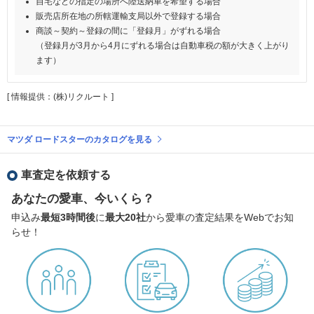
自宅などの指定の場所へ陸送納車を希望する場合
販売店所在地の所轄運輸支局以外で登録する場合
商談～契約～登録の間に「登録月」がずれる場合
（登録月が3月から4月にずれる場合は自動車税の額が大きく上がり
ます）
[ 情報提供：(株)リクルート ]
マツダ ロードスターのカタログを見る
車査定を依頼する
あなたの愛車、今いくら？
申込み
最短3時間後
に
最大20社
から愛車の査定結果をWebでお知
らせ！