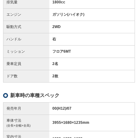
排気量
1800cc
エンジン
ガソリン(ハイオク)
駆動方式
2WD
ハンドル
右
ミッション
フロア6MT
乗車定員
2名
ドア数
2枚
新車時の車種スペック
発売年月
00(H12)/07
車体寸法
3955
×
1680
×
1235
mm
(全長×全幅×全高)
室内寸法