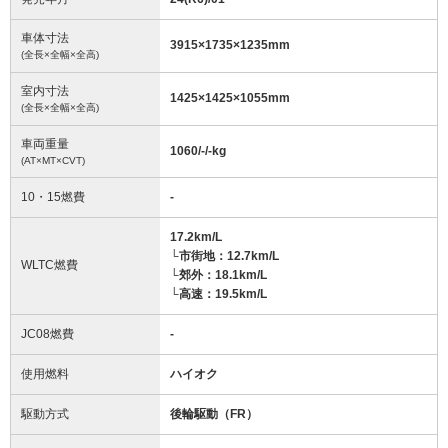
車体寸法
3915
×
1735
×
1235
mm
(全長×全幅×全高)
室内寸法
1425
×
1425
×
1055
mm
(全長×全幅×全高)
車両重量
1060/-/-
kg
(AT×MT×CVT)
10・15燃費
-
17.2km/L
└市街地：12.7km/L
WLTC燃費
└郊外：18.1km/L
└高速：19.5km/L
JC08燃費
-
使用燃料
ハイオク
駆動方式
後輪駆動（FR）