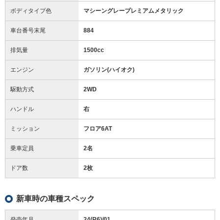
ボディタイプ色
マシーングレープレミアムメタリック
車台番号末尾
884
排気量
1500cc
エンジン
ガソリン(ハイオク)
駆動方式
2WD
ハンドル
右
ミッション
フロア6AT
乗車定員
2名
ドア数
2枚
新車時の車種スペック
発売年月
24(R6)/01