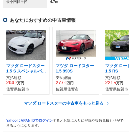
最小回転半径
4.7
m
あなたにおすすめの中古車情報
マツダ ロードスター
マツダ ロードスター
マツダ ロード
1.5 S スペシャルパッ
1.5 990S
1.5 RS
ケージ
支払総額
支払総額
支払総額
204
277
221
.7
万円
.9
万円
.9
万円
佐賀県佐賀市
佐賀県佐賀市
佐賀県佐賀市
マツダ ロードスターの中古車をもっと見る
Yahoo! JAPAN IDでログイン
するとお気に入りに登録や複数見積もりがで
きるようになります。