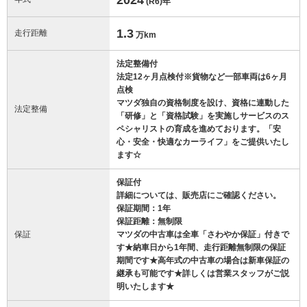
(R6)
年
1.3
走行距離
万km
法定整備付
法定12ヶ月点検付※貨物など一部車両は6ヶ月
点検
マツダ独自の資格制度を設け、資格に連動した
法定整備
「研修」と「資格試験」を実施しサービスのス
ペシャリストの育成を進めております。「安
心・安全・快適なカーライフ」をご提供いたし
ます☆
保証付
詳細については、販売店にご確認ください。
保証期間：1年
保証距離：無制限
保証
マツダの中古車は全車「さわやか保証」付きで
す★納車日から1年間、走行距離無制限の保証
期間です★高年式の中古車の場合は新車保証の
継承も可能です★詳しくは営業スタッフがご説
明いたします★