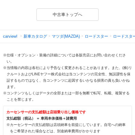
中古車トップへ
新車カタログ
マツダ(MAZDA)
ロードスター
ロードスタ
carview!
※仕様・オプション・装備の詳細については各販売店にお問い合わせくださ
い。
※当情報の内容は各社により予告なく変更されることがあります。また、(株)リ
クルートおよびLINEヤフー株式会社は当コンテンツの完全性、無誤謬性を保
証するものではなく、当コンテンツに起因するいかなる損害の責も負いかね
ます。
※コンテンツもしくはデータの全部または一部を無断で転写、転載、複製する
ことを禁じます。
カーセンサーの支払総額は店頭乗り出し価格です
支払総額（税込） ＝ 車両本体価格＋諸費用
※カーセンサーの支払総額は店頭納車を前提にしています。自宅への納車
をご希望された場合などは、別途納車費用がかかります