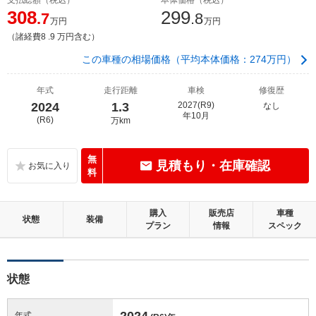
308
299
.7
.8
万円
万円
（諸経費8 .9 万円含む）
この車種の相場価格（平均本体価格：274万円）
年式
走行距離
車検
修復歴
2024
1.3
2027(R9)
なし
年10月
(R6)
万km
無
見積もり・在庫確認
料
購入
販売店
車種
状態
装備
プラン
情報
スペック
状態
2024
年式