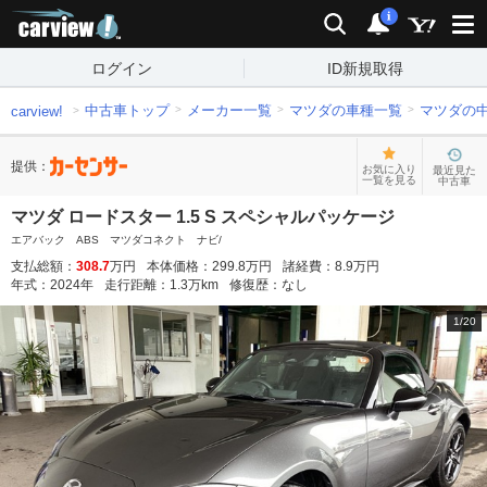
carview!
検索
通知
i
ログイン
ID新規取得
中古車トップ
メーカー一覧
マツダの車種一覧
マツダの
carview!
提供：
お気に入り
最近見た
一覧を見る
中古車
マツダ ロードスター 1.5 S スペシャルパッケージ
エアバック ABS マツダコネクト ナビ/
支払総額：
308.7
万円
本体価格：
299.8
万円
諸経費：
8.9
万円
年式：
2024
年
走行距離：
1.3
万km
修復歴：
なし
1
/
20