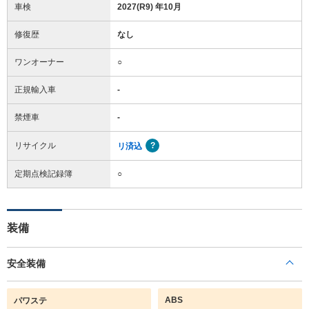
車検
2027(R9) 年10月
修復歴
なし
ワンオーナー
○
正規輸入車
-
禁煙車
-
リサイクル
リ済込
定期点検記録簿
○
装備
安全装備
ABS
パワステ