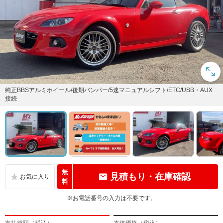
純正BBSアルミホイール/後期バンパー/5速マニュアルシフト/ETC/USB・AUX
接続
無
見積もり・在庫確認
料
※お電話番号の入力は不要です。
支払総額（税込）
本体価格（税込）