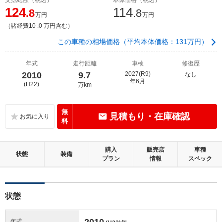
124
114
.8
.8
万円
万円
（諸経費10 .0 万円含む）
この車種の相場価格（平均本体価格：131万円）
年式
走行距離
車検
修復歴
2010
9.7
2027(R9)
なし
年6月
(H22)
万km
無
見積もり・在庫確認
料
購入
販売店
車種
状態
装備
プラン
情報
スペック
状態
2010
年式