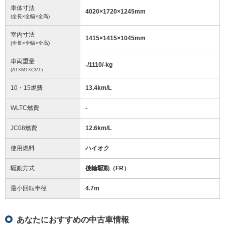
車体寸法
4020
×
1720
×
1245
mm
(全長×全幅×全高)
室内寸法
1415
×
1415
×
1045
mm
(全長×全幅×全高)
車両重量
-/1110/-
kg
(AT×MT×CVT)
10・15燃費
13.4km/L
WLTC燃費
-
JC08燃費
12.6km/L
使用燃料
ハイオク
駆動方式
後輪駆動（FR）
最小回転半径
4.7
m
あなたにおすすめの中古車情報