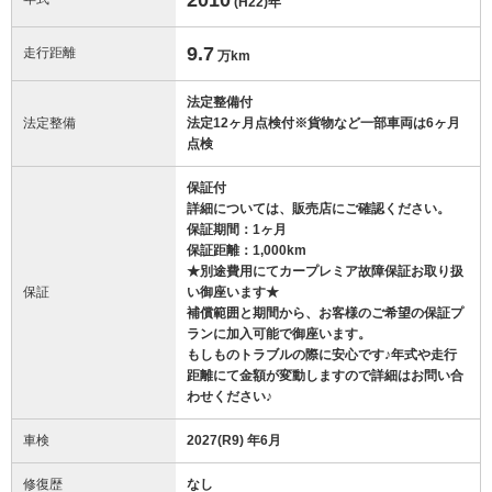
(H22)
年
9.7
走行距離
万km
法定整備付
法定整備
法定12ヶ月点検付※貨物など一部車両は6ヶ月
点検
保証付
詳細については、販売店にご確認ください。
保証期間：1ヶ月
保証距離：1,000km
★別途費用にてカープレミア故障保証お取り扱
保証
い御座います★
補償範囲と期間から、お客様のご希望の保証プ
ランに加入可能で御座います。
もしものトラブルの際に安心です♪年式や走行
距離にて金額が変動しますので詳細はお問い合
わせください♪
車検
2027(R9) 年6月
修復歴
なし