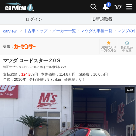
carview!
検索
通知
i
ログイン
ID新規取得
中古車トップ
メーカー一覧
マツダの車種一覧
マツダの
carview!
提供：
お気に入り
最近見た
一覧を見る
中古車
マツダ ロードスター 2.0 S
純正オプションBBSアルミホイール/後期バン/
支払総額：
124.8
万円
本体価格：
114.8
万円
諸経費：
10.0
万円
年式：
2010
年
走行距離：
9.7
万km
修復歴：
なし
1
/
20