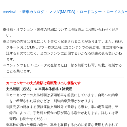
新車カタログ
マツダ(MAZDA)
ロードスター
ロードスタ
carview!
※仕様・オプション・装備の詳細については各販売店にお問い合わせくださ
い。
※当情報の内容は各社により予告なく変更されることがあります。また、(株)リ
クルートおよびLINEヤフー株式会社は当コンテンツの完全性、無誤謬性を保
証するものではなく、当コンテンツに起因するいかなる損害の責も負いかね
ます。
※コンテンツもしくはデータの全部または一部を無断で転写、転載、複製する
ことを禁じます。
カーセンサーの支払総額は店頭乗り出し価格です
支払総額（税込） ＝ 車両本体価格＋諸費用
※カーセンサーの支払総額は店頭納車を前提にしています。自宅への納車
をご希望された場合などは、別途納車費用がかかります
※販売店の所在する所轄運輸支局以外で登録する際や、車の定置場所、登
録月によって、手数料や税金の額が異なる場合があります。詳しくは販
売店にお問合せください
※車検の切れた車両の場合、車検を取得するために必要な費用も含まれて