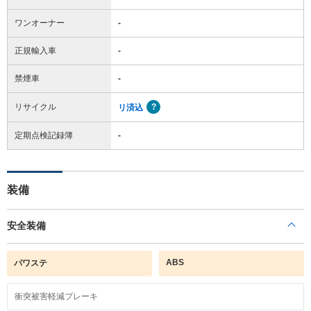
ワンオーナー
-
正規輸入車
-
禁煙車
-
リサイクル
リ済込
定期点検記録簿
-
装備
安全装備
ABS
パワステ
衝突被害軽減ブレーキ