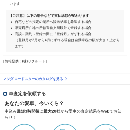
います
【ご注意】以下の場合などで支払総額が変わります
自宅などの指定の場所へ陸送納車を希望する場合
販売店所在地の所轄運輸支局以外で登録する場合
商談～契約～登録の間に「登録月」がずれる場合
（登録月が3月から4月にずれる場合は自動車税の額が大きく上がり
ます）
[ 情報提供：(株)リクルート ]
マツダ ロードスターのカタログを見る
車査定を依頼する
あなたの愛車、今いくら？
申込み
最短3時間後
に
最大20社
から愛車の査定結果をWebでお知
らせ！