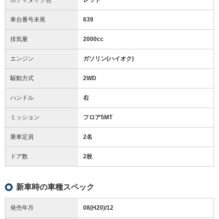
車台番号末尾
639
排気量
2000cc
エンジン
ガソリン(ハイオク)
駆動方式
2WD
ハンドル
右
ミッション
フロア5MT
乗車定員
2名
ドア数
2枚
新車時の車種スペック
発売年月
08(H20)/12