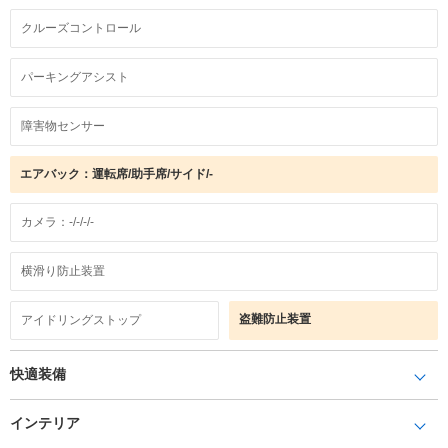
クルーズコントロール
パーキングアシスト
障害物センサー
エアバック：運転席/助手席/サイド/-
カメラ：-/-/-/-
横滑り防止装置
盗難防止装置
アイドリングストップ
快適装備
インテリア